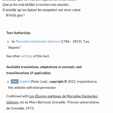
Que je les vois brûler à travers ton sourire ;

Il semble qu'un baiser les empreint sur mon cœur.

    N'écris pas !
Text Authorship:
by
Marceline Desbordes-Valmore
(1786 - 1859), "Les
Séparés"
See other
settings
of this text.
Available translations, adaptations or excerpts, and
transliterations (if applicable):
ENG
English
(Peter Low) ,
copyright ©
2022, (re)printed on
this website with kind permission
Confirmed with
Les Œuvres poétiques de Marceline Desbordes-
Valmore
, ed. by Marc Bertrand, Grenoble : Presses universitaires
de Grenoble, 1973.