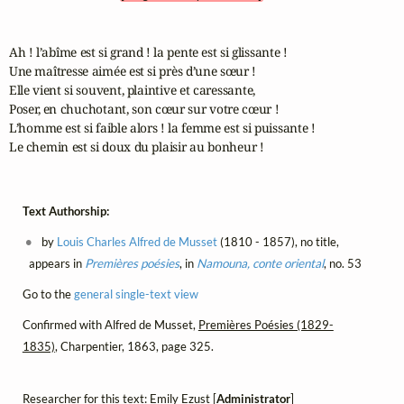
Ah ! l’abîme est si grand ! la pente est si glissante !

Une maîtresse aimée est si près d’une sœur !

Elle vient si souvent, plaintive et caressante,

Poser, en chuchotant, son cœur sur votre cœur !

L’homme est si faible alors ! la femme est si puissante !

Le chemin est si doux du plaisir au bonheur !
Text Authorship:
by
Louis Charles Alfred de Musset
(1810 - 1857), no title,
appears in
Premières poésies
, in
Namouna, conte oriental
, no. 53
Go to the
general single-text view
Confirmed with Alfred de Musset,
Premières Poésies (1829-
1835)
, Charpentier, 1863, page 325.
Researcher for this text: Emily Ezust [
Administrator
]