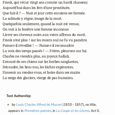
Frank, qui vécut vingt ans comme un hardi chasseur.

Aujourd’hui dans les fers d’une prostituée,

Que fait-il ? — Nuit et jour cette enceinte est fermée.

La solitude y règne, image de la mort.

Quelquefois seulement, quand la nuit est venue,

On voit à la fenêtre une femme inconnue

Livrer ses cheveux noirs aux vents affreux du nord.

Frank n’est plus ! sur les monts nul ne l’a vu paraître.

Puisse-t-il s’éveiller ! — Puisse-t-il reconnaître

La voix des temps passés ! — Frères, pleurons sur lui.

Charles ne viendra plus, au joyeux hallali,

Entouré de ses chiens sur les herbes sanglantes,

Découdre, les bras nus, les biches expirantes,

S’asseoir au rendez-vous, et boire dans ses mains

La neige des glaciers, vierge de pas humains.
Text Authorship:
by
Louis Charles Alfred de Musset
(1810 - 1857), no title,
appears in
Premières poésies
, in
La Coupe et les Lèvres
, Act II,