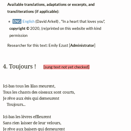
Available translations, adaptations or excerpts, and
transliterations (if applicable):
ENG
English
(David Arkell) , "In a heart that loves you",
copyright ©
2020, (re)printed on this website with kind
permission
Researcher for this text: Emily Ezust [
Administrator
]
4. Toujours ! 
[sung text not yet checked]
Ici-bas tous les lilas meurent,

Tous les chants des oiseaux sont courts,

Je rêve aux étés qui demeurent

    Toujours...

Ici-bas les lèvres effleurent 

Sans rien laisser de leur velours,

Je rêve aux baisers qui demeurent
