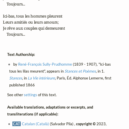
    Toujours...

Ici-bas, tous les hommes pleurent

Leurs amitiés ou leurs amours;

Je rêve aux couples qui demeurent 

    Toujours...
Text Authorship:
by
René-François Sully-Prudhomme
(1839 - 1907), "Ici-bas
tous les lilas meurent", appears in
Stances et Poèmes
, in 1.
Stances
, in
La Vie intérieure
, Paris, Éd. Alphonse Lemerre, first
published 1866
See other
settings
of this text.
Available translations, adaptations or excerpts, and
transliterations (if applicable):
CAT
Catalan (Català)
(Salvador Pila) ,
copyright ©
2023,