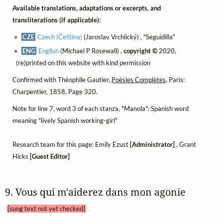
Available translations, adaptations or excerpts, and
transliterations (if applicable):
CZE
Czech (Čeština)
(Jaroslav Vrchlický) , "Seguidilla"
ENG
English
(Michael P Rosewall) ,
copyright ©
2020,
(re)printed on this website with kind permission
Confirmed with Théophile Gautier,
Poésies Complètes
, Paris:
Charpentier, 1858, Page 320.
Note for line 7, word 3 of each stanza, "Manola": Spanish word
meaning "lively Spanish working-girl"
Research team for this page: Emily Ezust
[Administrator]
, Grant
Hicks
[Guest Editor]
9. Vous qui m'aiderez dans mon agonie 
[sung text not yet checked]