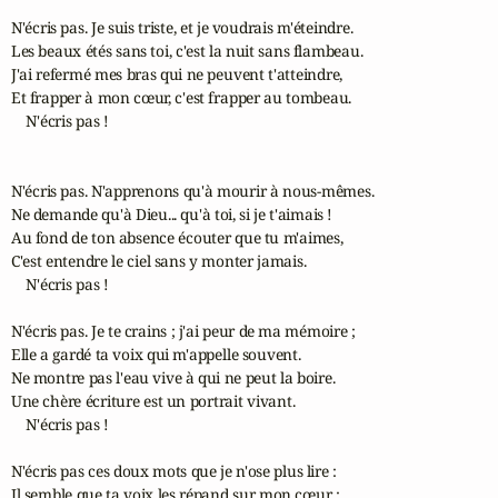
N'écris pas. Je suis triste, et je voudrais m'éteindre.

Les beaux étés sans toi, c'est la nuit sans flambeau.

J'ai refermé mes bras qui ne peuvent t'atteindre,

Et frapper à mon cœur, c'est frapper au tombeau.

    N'écris pas !

N'écris pas. N'apprenons qu'à mourir à nous-mêmes.

Ne demande qu'à Dieu... qu'à toi, si je t'aimais !

Au fond de ton absence écouter que tu m'aimes,

C'est entendre le ciel sans y monter jamais.

    N'écris pas !

N'écris pas. Je te crains ; j'ai peur de ma mémoire ;

Elle a gardé ta voix qui m'appelle souvent.

Ne montre pas l'eau vive à qui ne peut la boire.

Une chère écriture est un portrait vivant.

    N'écris pas !

N'écris pas ces doux mots que je n'ose plus lire :

Il semble que ta voix les répand sur mon cœur ;
