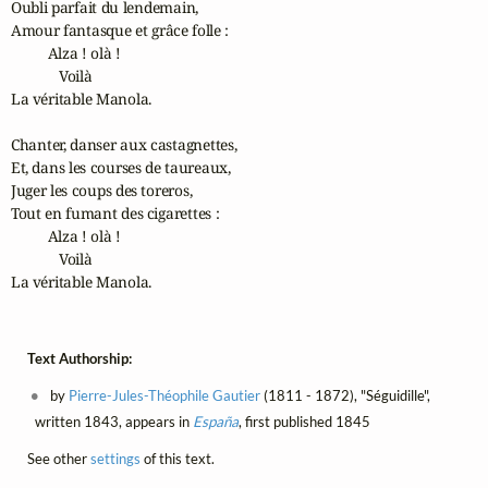
Oubli parfait du lendemain,

Amour fantasque et grâce folle :

          Alza ! olà !

             Voilà

La véritable Manola.

Chanter, danser aux castagnettes,

Et, dans les courses de taureaux,

Juger les coups des toreros,

Tout en fumant des cigarettes :

          Alza ! olà !

             Voilà

La véritable Manola.
Text Authorship:
by
Pierre-Jules-Théophile Gautier
(1811 - 1872), "Séguidille",
written 1843, appears in
España
, first published 1845
See other
settings
of this text.