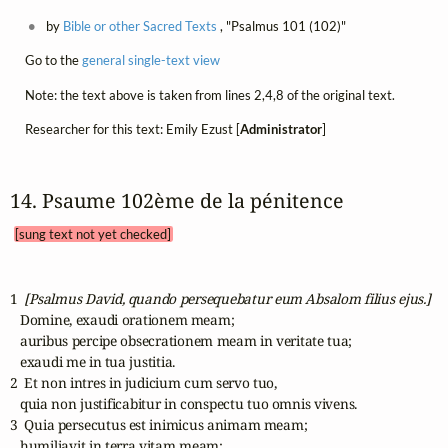
by
Bible or other Sacred Texts
, "Psalmus 101 (102)"
Go to the
general single-text view
Note: the text above is taken from lines 2,4,8 of the original text.
Researcher for this text: Emily Ezust [
Administrator
]
14. Psaume 102ème de la pénitence 
[sung text not yet checked]
1  
[Psalmus David, quando persequebatur eum Absalom filius ejus.]
   Domine, exaudi orationem meam;

   auribus percipe obsecrationem meam in veritate tua;

   exaudi me in tua justitia.

2  Et non intres in judicium cum servo tuo,

   quia non justificabitur in conspectu tuo omnis vivens.

3  Quia persecutus est inimicus animam meam;

   humiliavit in terra vitam meam;
