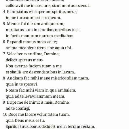
   collocavit me in obscuris, sicut mortuos sæculi.

4  Et anxiatus est super me spiritus meus;

   in me turbatum est cor meum.

5  Memor fui dierum antiquorum;

   meditatus sum in omnibus operibus tuis:

   in factis manuum tuarum meditabar.

6  Expandi manus meas ad te;

   anima mea sicut terra sine aqua tibi.

7  Velociter exaudi me, Domine;

   defecit spiritus meus.

   Non avertas faciem tuam a me,

   et similis ero descendentibus in lacum.

8  Auditam fac mihi mane misericordiam tuam,

   quia in te speravi.

   Notam fac mihi viam in qua ambulem,

   quia ad te levavi animam meam.

9  Eripe me de inimicis meis, Domine:

   ad te confugi.

10 Doce me facere voluntatem tuam,

   quia Deus meus es tu.

   Spiritus tuus bonus deducet me in terram rectam.
