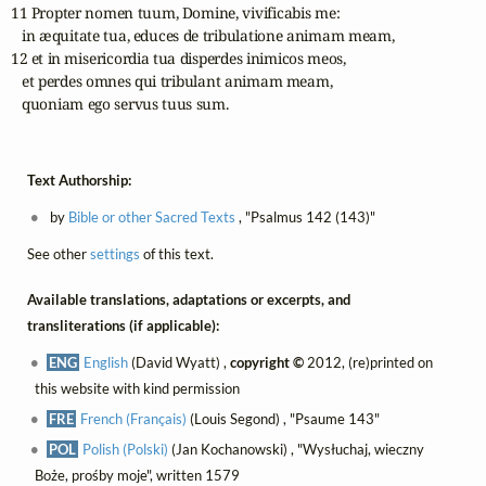
11 Propter nomen tuum, Domine, vivificabis me:

   in æquitate tua, educes de tribulatione animam meam,

12 et in misericordia tua disperdes inimicos meos,

   et perdes omnes qui tribulant animam meam,

   quoniam ego servus tuus sum.
Text Authorship:
by
Bible or other Sacred Texts
, "Psalmus 142 (143)"
See other
settings
of this text.
Available translations, adaptations or excerpts, and
transliterations (if applicable):
ENG
English
(David Wyatt) ,
copyright ©
2012, (re)printed on
this website with kind permission
FRE
French (Français)
(Louis Segond) , "Psaume 143"
POL
Polish (Polski)
(Jan Kochanowski) , "Wysłuchaj, wieczny
Boże, prośby moje", written 1579