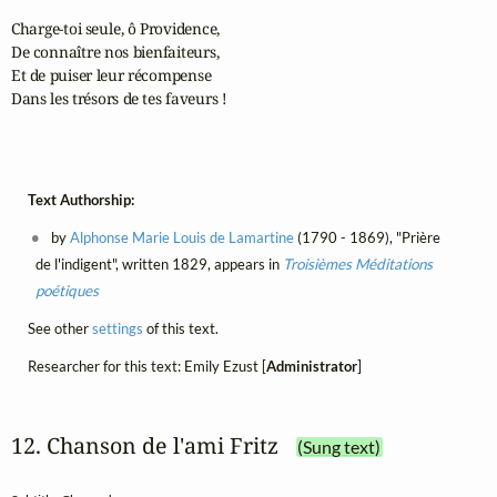
Charge-toi seule, ô Providence, 

De connaître nos bienfaiteurs, 

Et de puiser leur récompense 

Dans les trésors de tes faveurs !

Text Authorship:
by
Alphonse Marie Louis de Lamartine
(1790 - 1869), "Prière
de l'indigent", written 1829, appears in
Troisièmes Méditations
poétiques
See other
settings
of this text.
Researcher for this text: Emily Ezust [
Administrator
]
12. Chanson de l'ami Fritz
(Sung text)