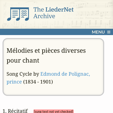
MENU
Mélodies et pièces diverses
pour chant
Song Cycle by
Edmond de Polignac,
prince
(1834 - 1901)
1. Récitatif 
[sung text not yet checked]