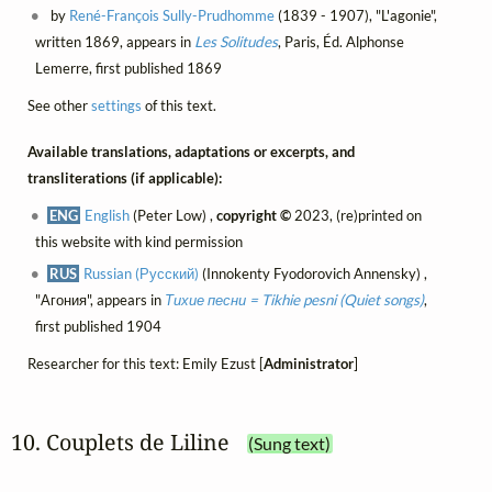
by
René-François Sully-Prudhomme
(1839 - 1907), "L'agonie",
written 1869, appears in
Les Solitudes
, Paris, Éd. Alphonse
Lemerre, first published 1869
See other
settings
of this text.
Available translations, adaptations or excerpts, and
transliterations (if applicable):
ENG
English
(Peter Low) ,
copyright ©
2023, (re)printed on
this website with kind permission
RUS
Russian (Русский)
(Innokenty Fyodorovich Annensky) ,
"Агония", appears in
Тихие песни = Tikhie pesni (Quiet songs)
,
first published 1904
Researcher for this text: Emily Ezust [
Administrator
]
10. Couplets de Liline
(Sung text)