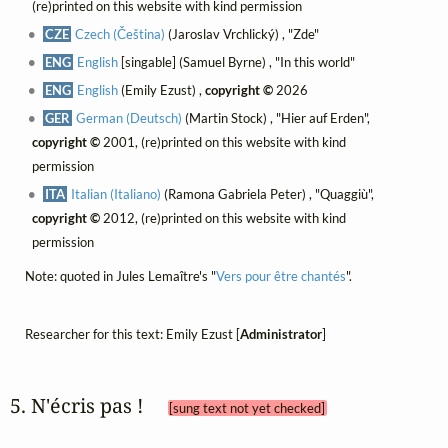
(re)printed on this website with kind permission
CZE
Czech (Čeština)
(Jaroslav Vrchlický) , "Zde"
ENG
English
[singable] (Samuel Byrne) , "In this world"
ENG
English
(Emily Ezust) ,
copyright ©
2026
GER
German (Deutsch)
(Martin Stock) , "Hier auf Erden",
copyright ©
2001, (re)printed on this website with kind
permission
ITA
Italian (Italiano)
(Ramona Gabriela Peter) , "Quaggiù",
copyright ©
2012, (re)printed on this website with kind
permission
Note: quoted in Jules Lemaître's "
Vers pour être chantés
".
Researcher for this text: Emily Ezust [
Administrator
]
5. N'écris pas ! 
[sung text not yet checked]