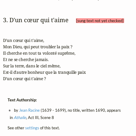
3. D'un cœur qui t'aime 
[sung text not yet checked]
D'un cœur qui t'aime, 

Mon Dieu, qui peut troubler la paix ? 

Il cherche en tout ta volonté suprême, 

Et ne se cherche jamais.

Sur la terre, dans le ciel même,

Est-il d'autre bonheur que la tranquille paix 

D'un cœur qui t'aime ?
Text Authorship:
by
Jean Racine
(1639 - 1699), no title, written 1690, appears
in
Athalie
, Act III, Scene 8
See other
settings
of this text.