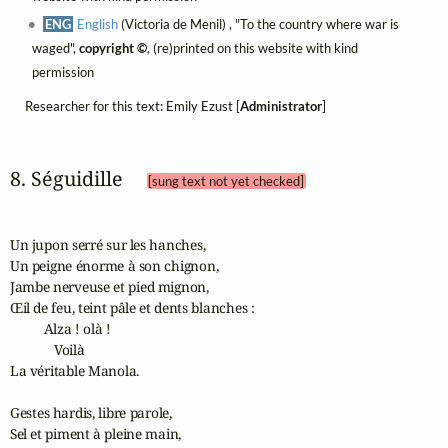
ENG
English
(Victoria de Menil) , "To the country where war is
waged",
copyright ©
, (re)printed on this website with kind
permission
Researcher for this text: Emily Ezust [
Administrator
]
8. Séguidille 
[sung text not yet checked]
Un jupon serré sur les hanches,

Un peigne énorme à son chignon,

Jambe nerveuse et pied mignon,

Œil de feu, teint pâle et dents blanches :

          Alza ! olà !

             Voilà

La véritable Manola.

Gestes hardis, libre parole,

Sel et piment à pleine main,
