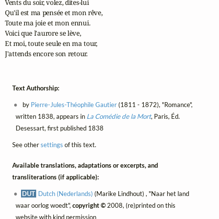
Vents du soir, volez, dites-lui

Qu'il est ma pensée et mon rêve,

Toute ma joie et mon ennui.

Voici que l'aurore se lève,

Et moi, toute seule en ma tour,

J'attends encore son retour.
Text Authorship:
by
Pierre-Jules-Théophile Gautier
(1811 - 1872), "Romance",
written 1838, appears in
La Comédie de la Mort
, Paris, Éd.
Desessart, first published 1838
See other
settings
of this text.
Available translations, adaptations or excerpts, and
transliterations (if applicable):
DUT
Dutch (Nederlands)
(Marike Lindhout) , "Naar het land
waar oorlog woedt",
copyright ©
2008, (re)printed on this
website with kind permission