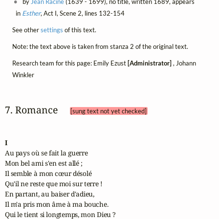
by
Jean Racine
(1639 - 1699), no title, written 1689, appears
in
Esther
, Act I, Scene 2, lines 132-154
See other
settings
of this text.
Note: the text above is taken from stanza 2 of the original text.
Research team for this page: Emily Ezust
[Administrator]
, Johann
Winkler
7. Romance 
[sung text not yet checked]
I
Au pays où se fait la guerre

Mon bel ami s'en est allé ;

Il semble à mon cœur désolé

Qu'il ne reste que moi sur terre !

En partant, au baiser d'adieu,

Il m'a pris mon âme à ma bouche.

Qui le tient si longtemps, mon Dieu ?
