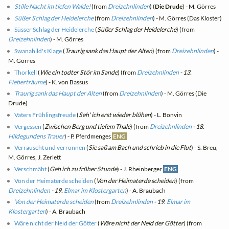
Stille Nacht im tiefen Walde!
(from
Dreizehnlinden
) (
Die Drude
) - M. Görres
Süßer Schlag der Heidelerche
(from
Dreizehnlinden
) - M. Görres (Das Kloster)
Süsser Schlag der Heidelerche
(
Süßer Schlag der Heidelerche
) (from
Dreizehnlinden
) - M. Görres
Swanahild's Klage
(
Traurig sank das Haupt der Alten
) (from
Dreizehnlinden
) -
M. Görres
Thorkell
(
Wie ein todter Stör im Sande
) (from
Dreizehnlinden
- 13.
Fieberträume
) - K. von Bassus
Traurig sank das Haupt der Alten
(from
Dreizehnlinden
) - M. Görres (Die
Drude)
Vaters Frühlingsfreude
(
Seh' ich erst wieder blühen
) - L. Bonvin
Vergessen
(
Zwischen Berg und tiefem Thale
) (from
Dreizehnlinden
- 18.
Hildegundens Trauer
) - P. Pferdmenges
ENG
Verrauscht und verronnen
(
Sie saß am Bach und schrieb in die Flut
) - S. Breu,
M. Görres, J. Zerlett
Verschmäht
(
Geh ich zu früher Stunde
) - J. Rheinberger
ENG
Von der Heimaterde scheiden
(
Von der Heimaterde scheiden
) (from
Dreizehnlinden
- 19.
Elmar im Klostergarten
) - A. Braubach
Von der Heimaterde scheiden
(from
Dreizehnlinden
- 19.
Elmar im
Klostergarten
) - A. Braubach
Wäre nicht der Neid der Götter
(
Wäre nicht der Neid der Götter
) (from