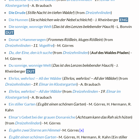
Klostergarten
) - A. Braubach
Die Drude
(
Stille Nacht im tiefen Walde!
) (from
Dreizehnlinden
)
Die Hunnen
(
Sie schleichen wie der Nebel schleicht
) - J. Rheinberger
ENG
Die sonnige, wonnige Welt
(
Das ist des Lenzes belebender Hauch
) - L. Bonvin
DUT
Donar's Hammersegen
(
Frommes Rößlein, kluges Rößlein
) (from
Dreizehnlinden
- 11.
Vogelfrei
) - M. Görres
Du, der Eine, den ich suche
(from
Dreizehnlinden
) (
Auf des Waldes Pfaden
) -
M. Görres
Du sonnige, wonnige Welt
(
Das ist des Lenzes belebender Hauch
) - J.
Rheinberger
DUT
Ehrlos, wehrlos! -- All der Wälder
(
Ehrlos, wehrlos! -- All der Wälder
) (from
Dreizehnlinden
- 19.
Elmar im Klostergarten
) - A. Braubach
Ehrlos, wehrlos! -- All der Wälder
(from
Dreizehnlinden
- 19.
Elmar im
Klostergarten
) - A. Braubach
Ein stiller Garten
(
Es gibt einen schönen Garten
) - M. Görres, H. Hermann, R.
Kahn
Elmar's Gebet bei der grauen Donareiche
(
Achtsam kann das Reh sich hüten
)
(from
Dreizehnlinden
) - M. Görres
Es gehn zwei Sterne am Himmel
- M. Görres
[x]
Es gibt einen schönen Garten
- M. Görres, H. Hermann, R. Kahn (Ein stiller