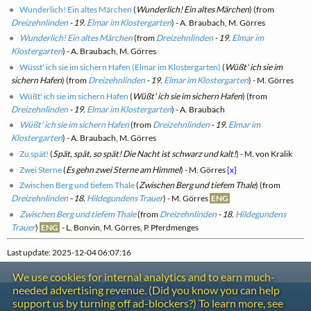
Wunderlich! Ein altes Märchen
(
Wunderlich! Ein altes Märchen
) (from
Dreizehnlinden
- 19.
Elmar im Klostergarten
) - A. Braubach, M. Görres
Wunderlich! Ein altes Märchen
(from
Dreizehnlinden
- 19.
Elmar im
Klostergarten
) - A. Braubach, M. Görres
Wüsst' ich sie im sichern Hafen (Elmar im Klostergarten)
(
Wüßt' ich sie im
sichern Hafen
) (from
Dreizehnlinden
- 19.
Elmar im Klostergarten
) - M. Görres
Wüßt' ich sie im sichern Hafen
(
Wüßt' ich sie im sichern Hafen
) (from
Dreizehnlinden
- 19.
Elmar im Klostergarten
) - A. Braubach
Wüßt' ich sie im sichern Hafen
(from
Dreizehnlinden
- 19.
Elmar im
Klostergarten
) - A. Braubach, M. Görres
Zu spät!
(
Spät, spät, so spät! Die Nacht ist schwarz und kalt!
) - M. von Kralik
Zwei Sterne
(
Es gehn zwei Sterne am Himmel
) - M. Görres
[x]
Zwischen Berg und tiefem Thale
(
Zwischen Berg und tiefem Thale
) (from
Dreizehnlinden
- 18.
Hildegundens Trauer
) - M. Görres
ENG
Zwischen Berg und tiefem Thale
(from
Dreizehnlinden
- 18.
Hildegundens
Trauer
)
ENG
- L. Bonvin, M. Görres, P. Pferdmenges
Last update: 2025-12-04 06:07:16
We use cookies for internal analytics and to earn much-
needed advertising revenue. (Did you know you can help
Contact
support us by turning off ad-blockers?) To learn more, see
Copyright