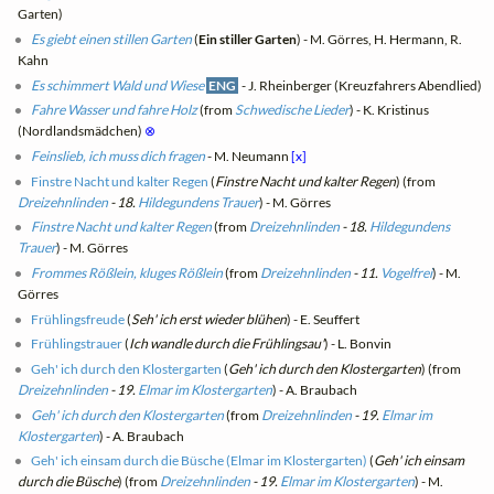
Garten)
Es giebt einen stillen Garten
(
Ein stiller Garten
) - M. Görres, H. Hermann, R.
Kahn
Es schimmert Wald und Wiese
ENG
- J. Rheinberger (Kreuzfahrers Abendlied)
Fahre Wasser und fahre Holz
(from
Schwedische Lieder
) - K. Kristinus
(Nordlandsmädchen)
⊗
Feinslieb, ich muss dich fragen
- M. Neumann
[x]
Finstre Nacht und kalter Regen
(
Finstre Nacht und kalter Regen
) (from
Dreizehnlinden
- 18.
Hildegundens Trauer
) - M. Görres
Finstre Nacht und kalter Regen
(from
Dreizehnlinden
- 18.
Hildegundens
Trauer
) - M. Görres
Frommes Rößlein, kluges Rößlein
(from
Dreizehnlinden
- 11.
Vogelfrei
) - M.
Görres
Frühlingsfreude
(
Seh' ich erst wieder blühen
) - E. Seuffert
Frühlingstrauer
(
Ich wandle durch die Frühlingsau'
) - L. Bonvin
Geh' ich durch den Klostergarten
(
Geh' ich durch den Klostergarten
) (from
Dreizehnlinden
- 19.
Elmar im Klostergarten
) - A. Braubach
Geh' ich durch den Klostergarten
(from
Dreizehnlinden
- 19.
Elmar im
Klostergarten
) - A. Braubach
Geh' ich einsam durch die Büsche (Elmar im Klostergarten)
(
Geh' ich einsam
durch die Büsche
) (from
Dreizehnlinden
- 19.
Elmar im Klostergarten
) - M.