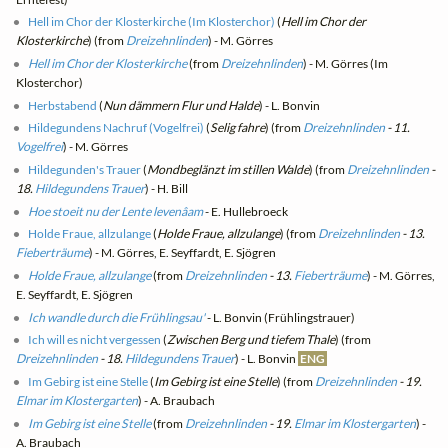
Hell im Chor der Klosterkirche (Im Klosterchor)
(
Hell im Chor der
Klosterkirche
) (from
Dreizehnlinden
) - M. Görres
Hell im Chor der Klosterkirche
(from
Dreizehnlinden
) - M. Görres (Im
Klosterchor)
Herbstabend
(
Nun dämmern Flur und Halde
) - L. Bonvin
Hildegundens Nachruf (Vogelfrei)
(
Selig fahre
) (from
Dreizehnlinden
- 11.
Vogelfrei
) - M. Görres
Hildegunden's Trauer
(
Mondbeglänzt im stillen Walde
) (from
Dreizehnlinden
-
18.
Hildegundens Trauer
) - H. Bill
Hoe stoeit nu der Lente levenâam
- E. Hullebroeck
Holde Fraue, allzulange
(
Holde Fraue, allzulange
) (from
Dreizehnlinden
- 13.
Fieberträume
) - M. Görres, E. Seyffardt, E. Sjögren
Holde Fraue, allzulange
(from
Dreizehnlinden
- 13.
Fieberträume
) - M. Görres,
E. Seyffardt, E. Sjögren
Ich wandle durch die Frühlingsau'
- L. Bonvin (Frühlingstrauer)
Ich will es nicht vergessen
(
Zwischen Berg und tiefem Thale
) (from
Dreizehnlinden
- 18.
Hildegundens Trauer
) - L. Bonvin
ENG
Im Gebirg ist eine Stelle
(
Im Gebirg ist eine Stelle
) (from
Dreizehnlinden
- 19.
Elmar im Klostergarten
) - A. Braubach
Im Gebirg ist eine Stelle
(from
Dreizehnlinden
- 19.
Elmar im Klostergarten
) -
A. Braubach