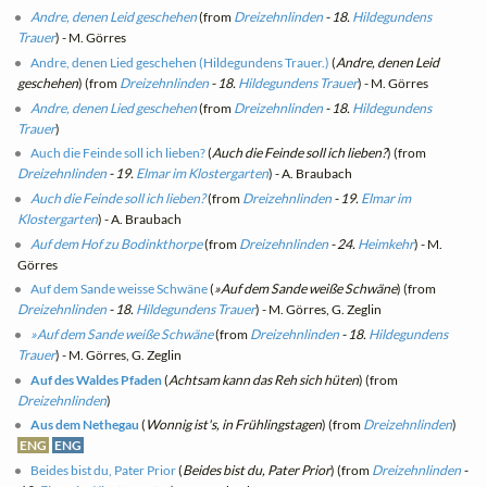
Andre, denen Leid geschehen
(from
Dreizehnlinden
- 18.
Hildegundens
Trauer
) - M. Görres
Andre, denen Lied geschehen (Hildegundens Trauer.)
(
Andre, denen Leid
geschehen
) (from
Dreizehnlinden
- 18.
Hildegundens Trauer
) - M. Görres
Andre, denen Lied geschehen
(from
Dreizehnlinden
- 18.
Hildegundens
Trauer
)
Auch die Feinde soll ich lieben?
(
Auch die Feinde soll ich lieben?
) (from
Dreizehnlinden
- 19.
Elmar im Klostergarten
) - A. Braubach
Auch die Feinde soll ich lieben?
(from
Dreizehnlinden
- 19.
Elmar im
Klostergarten
) - A. Braubach
Auf dem Hof zu Bodinkthorpe
(from
Dreizehnlinden
- 24.
Heimkehr
) - M.
Görres
Auf dem Sande weisse Schwäne
(
»Auf dem Sande weiße Schwäne
) (from
Dreizehnlinden
- 18.
Hildegundens Trauer
) - M. Görres, G. Zeglin
»Auf dem Sande weiße Schwäne
(from
Dreizehnlinden
- 18.
Hildegundens
Trauer
) - M. Görres, G. Zeglin
Auf des Waldes Pfaden
(
Achtsam kann das Reh sich hüten
) (from
Dreizehnlinden
)
Aus dem Nethegau
(
Wonnig ist's, in Frühlingstagen
) (from
Dreizehnlinden
)
ENG
ENG
Beides bist du, Pater Prior
(
Beides bist du, Pater Prior
) (from
Dreizehnlinden
-