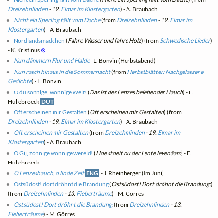
Dreizehnlinden
- 19.
Elmar im Klostergarten
) - A. Braubach
Nicht ein Sperling fällt vom Dache
(from
Dreizehnlinden
- 19.
Elmar im
Klostergarten
) - A. Braubach
Nordlandsmädchen
(
Fahre Wasser und fahre Holz
) (from
Schwedische Lieder
)
- K. Kristinus
⊗
Nun dämmern Flur und Halde
- L. Bonvin (Herbstabend)
Nun rasch hinaus in die Sommernacht
(from
Herbstblätter: Nachgelassene
Gedichte
) - L. Bonvin
O du sonnige, wonnige Welt!
(
Das ist des Lenzes belebender Hauch
) - E.
Hullebroeck
DUT
Oft erscheinen mir Gestalten
(
Oft erscheinen mir Gestalten
) (from
Dreizehnlinden
- 19.
Elmar im Klostergarten
) - A. Braubach
Oft erscheinen mir Gestalten
(from
Dreizehnlinden
- 19.
Elmar im
Klostergarten
) - A. Braubach
O Gij, zonnige wonnige wereld!
(
Hoe stoeit nu der Lente levenâam
) - E.
Hullebroeck
O Lenzeshauch, o linde Zeit
ENG
- J. Rheinberger (Im Juni)
Ostsüdost! dort dröhnt die Brandung
(
Ostsüdost! Dort dröhnt die Brandung;
)
(from
Dreizehnlinden
- 13.
Fieberträume
) - M. Görres
Ostsüdost! Dort dröhnt die Brandung;
(from
Dreizehnlinden
- 13.
Fieberträume
) - M. Görres