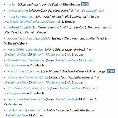
Im Juni
(
O Lenzeshauch, o linde Zeit
) - J. Rheinberger
ENG
Im Klosterchor
(
Hell im Chor der Klosterkirche
) (from
Dreizehnlinden
)
In der Sommernacht
(
Nun rasch hinaus in die Sommernacht
) (from
Herbstblätter: Nachgelassene Gedichte
) - L. Bonvin
I will not forget it
(
Lo! 'tween vale and low'ring mountain
) (Text: Anonymous
after Friedrich Wilhelm Weber)
Joyous 'tis in days of springtide
(
Spring
) - (Text: Anonymous after Friedrich
Wilhelm Weber)
Keine Götter sitzen droben
(
Keine Götter sitzen droben
) (from
Dreizehnlinden
- 19.
Elmar im Klostergarten
) - A. Braubach
Keine Götter sitzen droben
(from
Dreizehnlinden
- 19.
Elmar im
Klostergarten
) - A. Braubach
Kreuzfahrers Abendlied
(
Es schimmert Wald und Wiese
) - J. Rheinberger
ENG
Künste lernt' ich, edler Künste
(
Künste lernt' ich, edler Künste
) (from
Dreizehnlinden
- 19.
Elmar im Klostergarten
) - A. Braubach
Künste lernt' ich, edler Künste
(from
Dreizehnlinden
- 19.
Elmar im
Klostergarten
) - A. Braubach
Lieblich sind die Juninächte
(from
Dreizehnlinden
) - M. Görres (Am
Opfersteine)
Lieblich sind die Juninächte
(
Lieblich sind die Juninächte
) (from
Dreizehnlinden
) - M. Görres