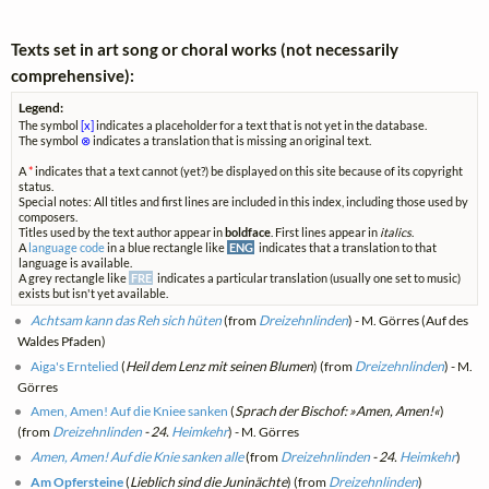
Texts set in art song or choral works (not necessarily
comprehensive):
Legend:
The symbol
[x]
indicates a placeholder for a text that is not yet in the database.
The symbol
⊗
indicates a translation that is missing an original text.
A
*
indicates that a text cannot (yet?) be displayed on this site because of its copyright
status.
Special notes: All titles and first lines are included in this index, including those used by
composers.
Titles used by the text author appear in
boldface
. First lines appear in
italics
.
A
language code
in a blue rectangle like
ENG
indicates that a translation to that
language is available.
A grey rectangle like
FRE
indicates a particular translation (usually one set to music)
exists but isn't yet available.
Achtsam kann das Reh sich hüten
(from
Dreizehnlinden
) - M. Görres (Auf des
Waldes Pfaden)
Aiga's Erntelied
(
Heil dem Lenz mit seinen Blumen
) (from
Dreizehnlinden
) - M.
Görres
Amen, Amen! Auf die Kniee sanken
(
Sprach der Bischof: »Amen, Amen!«
)
(from
Dreizehnlinden
- 24.
Heimkehr
) - M. Görres
Amen, Amen! Auf die Knie sanken alle
(from
Dreizehnlinden
- 24.
Heimkehr
)
Am Opfersteine
(
Lieblich sind die Juninächte
) (from
Dreizehnlinden
)