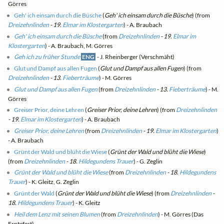
Görres
Geh' ich einsam durch die Büsche
(
Geh' ich einsam durch die Büsche
) (from
Dreizehnlinden
- 19.
Elmar im Klostergarten
) - A. Braubach
Geh' ich einsam durch die Büsche
(from
Dreizehnlinden
- 19.
Elmar im
Klostergarten
) - A. Braubach, M. Görres
Geh ich zu früher Stunde
ENG
- J. Rheinberger (Verschmäht)
Glut und Dampf aus allen Fugen
(
Glut und Dampf aus allen Fugen
) (from
Dreizehnlinden
- 13.
Fieberträume
) - M. Görres
Glut und Dampf aus allen Fugen
(from
Dreizehnlinden
- 13.
Fieberträume
) - M.
Görres
Greiser Prior, deine Lehren
(
Greiser Prior, deine Lehren
) (from
Dreizehnlinden
- 19.
Elmar im Klostergarten
) - A. Braubach
Greiser Prior, deine Lehren
(from
Dreizehnlinden
- 19.
Elmar im Klostergarten
)
- A. Braubach
Grünt der Wald und blüht die Wiese
(
Grünt der Wald und blüht die Wiese
)
(from
Dreizehnlinden
- 18.
Hildegundens Trauer
) - G. Zeglin
Grünt der Wald und blüht die Wiese
(from
Dreizehnlinden
- 18.
Hildegundens
Trauer
) - K. Gleitz, G. Zeglin
Grünt der Wald
(
Grünt der Wald und blüht die Wiese
) (from
Dreizehnlinden
-
18.
Hildegundens Trauer
) - K. Gleitz
Heil dem Lenz mit seinen Blumen
(from
Dreizehnlinden
) - M. Görres (Das
Erntefest)