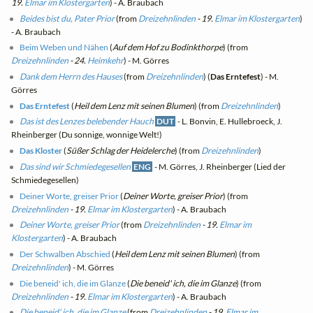
19.
Elmar im Klostergarten
) - A. Braubach
Beides bist du, Pater Prior
(from
Dreizehnlinden
- 19.
Elmar im Klostergarten
)
- A. Braubach
Beim Weben und Nähen
(
Auf dem Hof zu Bodinkthorpe
) (from
Dreizehnlinden
- 24.
Heimkehr
) - M. Görres
Dank dem Herrn des Hauses
(from
Dreizehnlinden
) (
Das Erntefest
) - M.
Görres
Das Erntefest
(
Heil dem Lenz mit seinen Blumen
) (from
Dreizehnlinden
)
Das ist des Lenzes belebender Hauch
DUT
- L. Bonvin, E. Hullebroeck, J.
Rheinberger (Du sonnige, wonnige Welt!)
Das Kloster
(
Süßer Schlag der Heidelerche
) (from
Dreizehnlinden
)
Das sind wir Schmiedegesellen
ENG
- M. Görres, J. Rheinberger (Lied der
Schmiedegesellen)
Deiner Worte, greiser Prior
(
Deiner Worte, greiser Prior
) (from
Dreizehnlinden
- 19.
Elmar im Klostergarten
) - A. Braubach
Deiner Worte, greiser Prior
(from
Dreizehnlinden
- 19.
Elmar im
Klostergarten
) - A. Braubach
Der Schwalben Abschied
(
Heil dem Lenz mit seinen Blumen
) (from
Dreizehnlinden
) - M. Görres
Die beneid' ich, die im Glanze
(
Die beneid' ich, die im Glanze
) (from
Dreizehnlinden
- 19.
Elmar im Klostergarten
) - A. Braubach
Die beneid' ich, die im Glanze
(from
Dreizehnlinden
- 19.
Elmar im