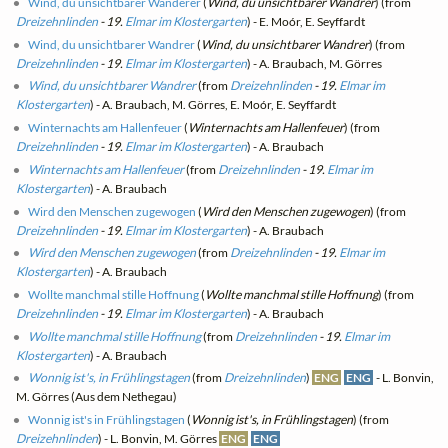
Wind, du unsichtbarer Wanderer
(
Wind, du unsichtbarer Wandrer
) (from
Dreizehnlinden
- 19.
Elmar im Klostergarten
) - E. Moór, E. Seyffardt
Wind, du unsichtbarer Wandrer
(
Wind, du unsichtbarer Wandrer
) (from
Dreizehnlinden
- 19.
Elmar im Klostergarten
) - A. Braubach, M. Görres
Wind, du unsichtbarer Wandrer
(from
Dreizehnlinden
- 19.
Elmar im
Klostergarten
) - A. Braubach, M. Görres, E. Moór, E. Seyffardt
Winternachts am Hallenfeuer
(
Winternachts am Hallenfeuer
) (from
Dreizehnlinden
- 19.
Elmar im Klostergarten
) - A. Braubach
Winternachts am Hallenfeuer
(from
Dreizehnlinden
- 19.
Elmar im
Klostergarten
) - A. Braubach
Wird den Menschen zugewogen
(
Wird den Menschen zugewogen
) (from
Dreizehnlinden
- 19.
Elmar im Klostergarten
) - A. Braubach
Wird den Menschen zugewogen
(from
Dreizehnlinden
- 19.
Elmar im
Klostergarten
) - A. Braubach
Wollte manchmal stille Hoffnung
(
Wollte manchmal stille Hoffnung
) (from
Dreizehnlinden
- 19.
Elmar im Klostergarten
) - A. Braubach
Wollte manchmal stille Hoffnung
(from
Dreizehnlinden
- 19.
Elmar im
Klostergarten
) - A. Braubach
Wonnig ist's, in Frühlingstagen
(from
Dreizehnlinden
)
ENG
ENG
- L. Bonvin,
M. Görres (Aus dem Nethegau)
Wonnig ist's in Frühlingstagen
(
Wonnig ist's, in Frühlingstagen
) (from
Dreizehnlinden
) - L. Bonvin, M. Görres
ENG
ENG