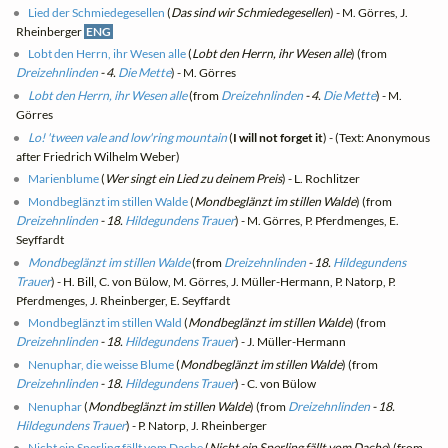
Lied der Schmiedegesellen
(
Das sind wir Schmiedegesellen
) - M. Görres, J.
Rheinberger
ENG
Lobt den Herrn, ihr Wesen alle
(
Lobt den Herrn, ihr Wesen alle
) (from
Dreizehnlinden
- 4.
Die Mette
) - M. Görres
Lobt den Herrn, ihr Wesen alle
(from
Dreizehnlinden
- 4.
Die Mette
) - M.
Görres
Lo! 'tween vale and low'ring mountain
(
I will not forget it
) - (Text: Anonymous
after Friedrich Wilhelm Weber)
Marienblume
(
Wer singt ein Lied zu deinem Preis
) - L. Rochlitzer
Mondbeglänzt im stillen Walde
(
Mondbeglänzt im stillen Walde
) (from
Dreizehnlinden
- 18.
Hildegundens Trauer
) - M. Görres, P. Pferdmenges, E.
Seyffardt
Mondbeglänzt im stillen Walde
(from
Dreizehnlinden
- 18.
Hildegundens
Trauer
) - H. Bill, C. von Bülow, M. Görres, J. Müller-Hermann, P. Natorp, P.
Pferdmenges, J. Rheinberger, E. Seyffardt
Mondbeglänzt im stillen Wald
(
Mondbeglänzt im stillen Walde
) (from
Dreizehnlinden
- 18.
Hildegundens Trauer
) - J. Müller-Hermann
Nenuphar, die weisse Blume
(
Mondbeglänzt im stillen Walde
) (from
Dreizehnlinden
- 18.
Hildegundens Trauer
) - C. von Bülow
Nenuphar
(
Mondbeglänzt im stillen Walde
) (from
Dreizehnlinden
- 18.
Hildegundens Trauer
) - P. Natorp, J. Rheinberger
Nicht ein Sperling fällt vom Dache
(
Nicht ein Sperling fällt vom Dache
) (from