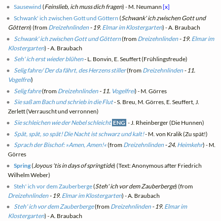
Sausewind
(
Feinslieb, ich muss dich fragen
) - M. Neumann
[x]
Schwank' ich zwischen Gott und Göttern
(
Schwank' ich zwischen Gott und
Göttern
) (from
Dreizehnlinden
- 19.
Elmar im Klostergarten
) - A. Braubach
Schwank' ich zwischen Gott und Göttern
(from
Dreizehnlinden
- 19.
Elmar im
Klostergarten
) - A. Braubach
Seh' ich erst wieder blühen
- L. Bonvin, E. Seuffert (Frühlingsfreude)
Selig fahre/ Der da fährt, des Herzens stiller
(from
Dreizehnlinden
- 11.
Vogelfrei
)
Selig fahre
(from
Dreizehnlinden
- 11.
Vogelfrei
) - M. Görres
Sie saß am Bach und schrieb in die Flut
- S. Breu, M. Görres, E. Seuffert, J.
Zerlett (Verrauscht und verronnen)
Sie schleichen wie der Nebel schleicht
ENG
- J. Rheinberger (Die Hunnen)
Spät, spät, so spät! Die Nacht ist schwarz und kalt!
- M. von Kralik (Zu spät!)
Sprach der Bischof: »Amen, Amen!«
(from
Dreizehnlinden
- 24.
Heimkehr
) - M.
Görres
Spring
(
Joyous 'tis in days of springtide
) (Text: Anonymous after Friedrich
Wilhelm Weber)
Steh' ich vor dem Zauberberge
(
Steh' ich vor dem Zauberberge
) (from
Dreizehnlinden
- 19.
Elmar im Klostergarten
) - A. Braubach
Steh' ich vor dem Zauberberge
(from
Dreizehnlinden
- 19.
Elmar im
Klostergarten
) - A. Braubach