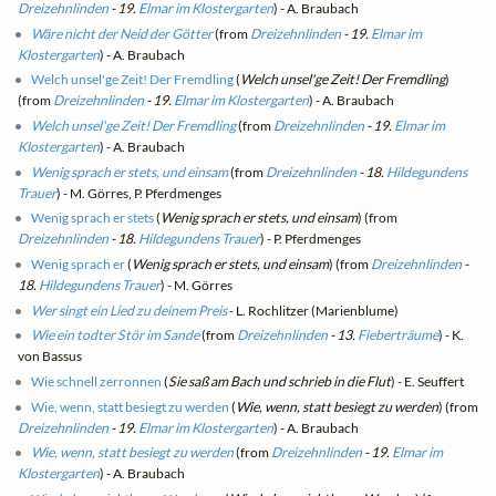
Dreizehnlinden
- 19.
Elmar im Klostergarten
) - A. Braubach
Wäre nicht der Neid der Götter
(from
Dreizehnlinden
- 19.
Elmar im
Klostergarten
) - A. Braubach
Welch unsel'ge Zeit! Der Fremdling
(
Welch unsel'ge Zeit! Der Fremdling
)
(from
Dreizehnlinden
- 19.
Elmar im Klostergarten
) - A. Braubach
Welch unsel'ge Zeit! Der Fremdling
(from
Dreizehnlinden
- 19.
Elmar im
Klostergarten
) - A. Braubach
Wenig sprach er stets, und einsam
(from
Dreizehnlinden
- 18.
Hildegundens
Trauer
) - M. Görres, P. Pferdmenges
Wenig sprach er stets
(
Wenig sprach er stets, und einsam
) (from
Dreizehnlinden
- 18.
Hildegundens Trauer
) - P. Pferdmenges
Wenig sprach er
(
Wenig sprach er stets, und einsam
) (from
Dreizehnlinden
-
18.
Hildegundens Trauer
) - M. Görres
Wer singt ein Lied zu deinem Preis
- L. Rochlitzer (Marienblume)
Wie ein todter Stör im Sande
(from
Dreizehnlinden
- 13.
Fieberträume
) - K.
von Bassus
Wie schnell zerronnen
(
Sie saß am Bach und schrieb in die Flut
) - E. Seuffert
Wie, wenn, statt besiegt zu werden
(
Wie, wenn, statt besiegt zu werden
) (from
Dreizehnlinden
- 19.
Elmar im Klostergarten
) - A. Braubach
Wie, wenn, statt besiegt zu werden
(from
Dreizehnlinden
- 19.
Elmar im
Klostergarten
) - A. Braubach