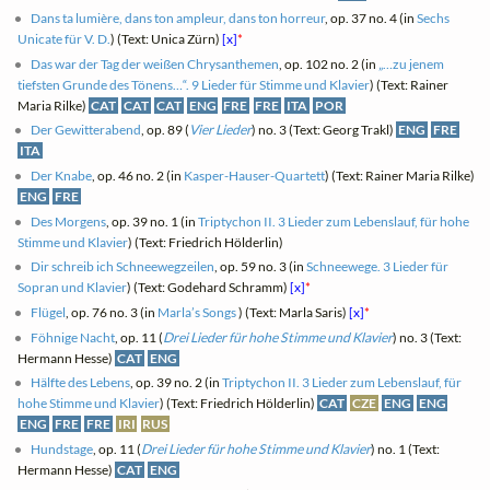
Dans ta lumière, dans ton ampleur, dans ton horreur
, op. 37 no. 4 (in
Sechs
Unicate für V. D.
) (Text: Unica Zürn)
[x]
*
Das war der Tag der weißen Chrysanthemen
, op. 102 no. 2 (in
„…zu jenem
tiefsten Grunde des Tönens…“. 9 Lieder für Stimme und Klavier
) (Text: Rainer
Maria Rilke)
CAT
CAT
CAT
ENG
FRE
FRE
ITA
POR
Der Gewitterabend
, op. 89 (
Vier Lieder
) no. 3 (Text: Georg Trakl)
ENG
FRE
ITA
Der Knabe
, op. 46 no. 2 (in
Kasper-Hauser-Quartett
) (Text: Rainer Maria Rilke)
ENG
FRE
Des Morgens
, op. 39 no. 1 (in
Triptychon II. 3 Lieder zum Lebenslauf, für hohe
Stimme und Klavier
) (Text: Friedrich Hölderlin)
Dir schreib ich Schneewegzeilen
, op. 59 no. 3 (in
Schneewege. 3 Lieder für
Sopran und Klavier
) (Text: Godehard Schramm)
[x]
*
Flügel
, op. 76 no. 3 (in
Marla’s Songs
) (Text: Marla Saris)
[x]
*
Föhnige Nacht
, op. 11 (
Drei Lieder für hohe Stimme und Klavier
) no. 3 (Text:
Hermann Hesse)
CAT
ENG
Hälfte des Lebens
, op. 39 no. 2 (in
Triptychon II. 3 Lieder zum Lebenslauf, für
hohe Stimme und Klavier
) (Text: Friedrich Hölderlin)
CAT
CZE
ENG
ENG
ENG
FRE
FRE
IRI
RUS
Hundstage
, op. 11 (
Drei Lieder für hohe Stimme und Klavier
) no. 1 (Text:
Hermann Hesse)
CAT
ENG