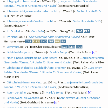
Ich ging durch ein Land
, op. 102 no. 7 (in
„…zu jenem tiefsten Grunde des
Tönens…“. 9 Lieder für Stimme und Klavier
) (Text: Rainer Maria Rilke)
Ich weiss nicht, wie man die Liebe macht
, op. 37 no. 1 (in
Sechs Unicate für V.
D.
) (Text: Unica Zürn)
*
Ich weiss, wie man die Wollust macht
, op. 37 no. 6 (in
Sechs Unicate für V. D.
)
(Text: Unica Zürn)
*
Im Dunkel
, op. 89 (
Vier Lieder
) no. 2 (Text: Georg Trakl)
ENG
FRE
Im Nebel
, op. 11 (
Drei Lieder für hohe Stimme und Klavier
) no. 2 (Text:
Hermann Hesse)
CAT
ENG
ENG
FRE
IRI
ITA
Le voyage
, op. 91 (Text: Charles Baudelaire)
CZE
GER
RUS
Licht des Morgens
, op. 76 no. 4 (in
Marla’s Songs
) (Text: Marla Saris)
[x]
*
Nach einem Glück ist meine Seele lüstern
, op. 102 no. 5 (in
„…zu jenem tiefsten
Grunde des Tönens…“. 9 Lieder für Stimme und Klavier
) (Text: Rainer Maria Rilke)
Ob du’s noch denkst, daß ich dir Äpfel brachte?
, op. 102 no. 3 (in
„…zu jenem
tiefsten Grunde des Tönens…“. 9 Lieder für Stimme und Klavier
) (Text: Rainer
Maria Rilke)
Oft scheinst du mir ein Kind
, op. 102 no. 9 (in
„…zu jenem tiefsten Grunde des
Tönens…“. 9 Lieder für Stimme und Klavier
) (Text: Rainer Maria Rilke)
Raum der Stille
, op. 76 no. 1 (in
Marla’s Songs
) (Text: Marla Saris)
[x]
*
Schneewege, die wachsen
, op. 59 no. 1 (in
Schneewege. 3 Lieder für Sopran
und Klavier
) (Text: Godehard Schramm)
[x]
*
Schneewege, eine berauschende Landschaft
, op. 59 no. 2 (in
Schneewege. 3