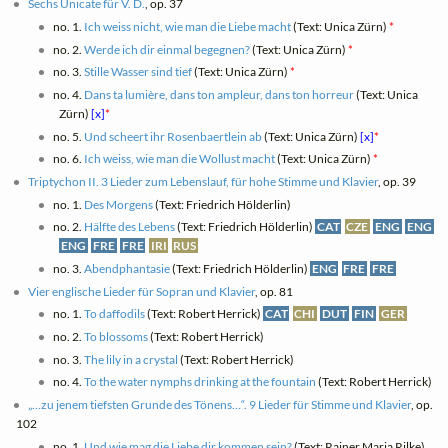
Sechs Unicate für V. D.
, op. 37
no. 1.
Ich weiss nicht, wie man die Liebe macht
(Text: Unica Zürn)
*
no. 2.
Werde ich dir einmal begegnen?
(Text: Unica Zürn)
*
no. 3.
Stille Wasser sind tief
(Text: Unica Zürn)
*
no. 4.
Dans ta lumière, dans ton ampleur, dans ton horreur
(Text: Unica
Zürn)
[x]
*
no. 5.
Und scheert ihr Rosenbaertlein ab
(Text: Unica Zürn)
[x]
*
no. 6.
Ich weiss, wie man die Wollust macht
(Text: Unica Zürn)
*
Triptychon II. 3 Lieder zum Lebenslauf, für hohe Stimme und Klavier
, op. 39
no. 1.
Des Morgens
(Text: Friedrich Hölderlin)
no. 2.
Hälfte des Lebens
(Text: Friedrich Hölderlin)
CAT
CZE
ENG
ENG
ENG
FRE
FRE
IRI
RUS
no. 3.
Abendphantasie
(Text: Friedrich Hölderlin)
ENG
FRE
FRE
Vier englische Lieder für Sopran und Klavier
, op. 81
no. 1.
To daffodils
(Text: Robert Herrick)
CAT
CHI
DUT
FIN
GER
no. 2.
To blossoms
(Text: Robert Herrick)
no. 3.
The lily in a crystal
(Text: Robert Herrick)
no. 4.
To the water nymphs drinking at the fountain
(Text: Robert Herrick)
„…zu jenem tiefsten Grunde des Tönens…“. 9 Lieder für Stimme und Klavier
, op.
102
no. 1.
Und wie mag die Liebe dir kommen sein?
(Text: Rainer Maria Rilke)