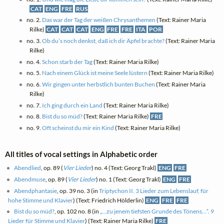
CAT
ENG
FRE
RUS
no. 2.
Das war der Tag der weißen Chrysanthemen
(Text: Rainer Maria
Rilke)
CAT
CAT
CAT
ENG
FRE
FRE
ITA
POR
no. 3.
Ob du’s noch denkst, daß ich dir Äpfel brachte?
(Text: Rainer Maria
Rilke)
no. 4.
Schon starb der Tag
(Text: Rainer Maria Rilke)
no. 5.
Nach einem Glück ist meine Seele lüstern
(Text: Rainer Maria Rilke)
no. 6.
Wir gingen unter herbstlich bunten Buchen
(Text: Rainer Maria
Rilke)
no. 7.
Ich ging durch ein Land
(Text: Rainer Maria Rilke)
no. 8.
Bist du so müd?
(Text: Rainer Maria Rilke)
FRE
no. 9.
Oft scheinst du mir ein Kind
(Text: Rainer Maria Rilke)
All titles of vocal settings in Alphabetic order
Abendlied
, op. 89 (
Vier Lieder
) no. 4 (Text: Georg Trakl)
ENG
FRE
Abendmuse
, op. 89 (
Vier Lieder
) no. 1 (Text: Georg Trakl)
ENG
FRE
Abendphantasie
, op. 39 no. 3 (in
Triptychon II. 3 Lieder zum Lebenslauf, für
hohe Stimme und Klavier
) (Text: Friedrich Hölderlin)
ENG
FRE
FRE
Bist du so müd?
, op. 102 no. 8 (in
„…zu jenem tiefsten Grunde des Tönens…“. 9
Lieder für Stimme und Klavier
) (Text: Rainer Maria Rilke)
FRE