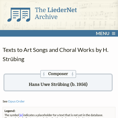
MENU
Texts to Art Songs and Choral Works by H.
Strübing
Composer
𝄞
𝄞
Hans Uwe Strübing (b. 1956)
See
Opus Order
Legend:
The symbol
[x]
indicates a placeholder for a text that is not yet in the database.