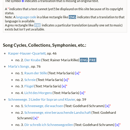
The symbol
⊗
indicates a translation that is missing an original text.
A
*
indicates that a text cannot (yet?) be displayed on this site because of its copyright
status.
Note: A
language code
in a blue rectangle like
ENG
indicates that a translation to that
language is available.
A grey rectangle like
FRE
indicates a particular translation (usually one set to music)
exists but isn't yet available.
Song Cycles, Collections, Symphonies, etc.:
Kasper-Hauser-Quartett
, op. 46
no. 2.
Der Knabe
(Text: Rainer Maria Rilke)
ENG
FRE
Marla’s Songs
, op. 76
no. 1.
Raum der Stille
(Text: Marla Saris)
[x]
*
no. 2.
Schreie
(Text: Marla Saris)
[x]
*
no. 3.
Flügel
(Text: Marla Saris)
[x]
*
no. 4.
Licht des Morgens
(Text: Marla Saris)
[x]
*
Schneewege. 3 Lieder für Sopran und Klavier
, op. 59
no. 1.
Schneewege, die wachsen
(Text: Godehard Schramm)
[x]
*
no. 2.
Schneewege, eine berauschende Landschaft
(Text: Godehard
Schramm)
[x]
*
no. 3.
Dir schreib ich Schneewegzeilen
(Text: Godehard Schramm)
[x]
*