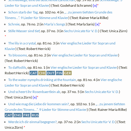
Lieder für Sopran und Klavier
) (Text: Godehard Schramm)
[x]
*
Schon starb der Tag
, op. 102 no. 4 (in
„…zu jenem tiefsten Grunde des
Tönens…“. 9 Lieder für Stimme und Klavier
) (Text: Rainer Maria Rilke)
Schreie
, op. 76 no. 2 (in
Marla’s Songs
) (Text: Marla Saris)
[x]
*
Stille Wasser sind tief
, op. 37 no. 3 (in
Sechs Unicate für V. D.
) (Text: Unica Zürn)
*
The lily in a crystal
, op. 81 no. 3 (in
Vier englische Lieder für Sopran und
Klavier
) (Text: Robert Herrick)
To blossoms
, op. 81 no. 2 (in
Vier englische Lieder für Sopran und Klavier
)
(Text: Robert Herrick)
To daffodils
, op. 81 no. 1 (in
Vier englische Lieder für Sopran und Klavier
) (Text:
Robert Herrick)
CAT
CHI
DUT
FIN
GER
To the water nymphs drinking at the fountain
, op. 81 no. 4 (in
Vier englische
Lieder für Sopran und Klavier
) (Text: Robert Herrick)
Und scheert ihr Rosenbaertlein ab
, op. 37 no. 5 (in
Sechs Unicate für V. D.
)
(Text: Unica Zürn)
[x]
*
Und wie mag die Liebe dir kommen sein?
, op. 102 no. 1 (in
„…zu jenem tiefsten
Grunde des Tönens…“. 9 Lieder für Stimme und Klavier
) (Text: Rainer Maria Rilke)
CAT
ENG
FRE
RUS
Werde ich dir einmal begegnen?
, op. 37 no. 2 (in
Sechs Unicate für V. D.
) (Text:
Unica Zürn)
*