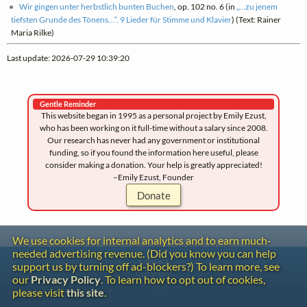
Wir gingen unter herbstlich bunten Buchen
, op. 102 no. 6 (in
„…zu jenem
tiefsten Grunde des Tönens…“. 9 Lieder für Stimme und Klavier
) (Text: Rainer
Maria Rilke)
Last update: 2026-07-29 10:39:20
Gentle Reminder
This website began in 1995 as a personal project by Emily Ezust,
who has been working on it full-time without a salary since 2008.
Our research has never had any government or institutional
funding, so if you found the information here useful, please
consider making a donation. Your help is greatly appreciated!
–Emily Ezust, Founder
Donate
We use cookies for internal analytics and to earn much-
needed advertising revenue. (Did you know you can help
Contact
support us by turning off ad-blockers?) To learn more, see
Copyright
our
Privacy Policy
. To learn how to opt out of cookies,
Privacy
please visit
this site
.