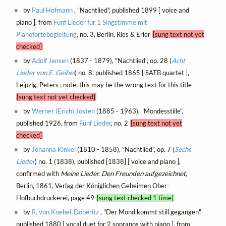
by
Paul Hofmann
, "Nachtlied", published 1899 [ voice and
piano ], from
Fünf Lieder für 1 Singstimme mit
Pianofortebegleitung
, no. 3, Berlin, Ries & Erler
[sung text not yet
checked]
by
Adolf Jensen
(1837 - 1879), "Nachtlied", op. 28 (
Acht
Lieder von E. Geibel
) no. 8, published 1865 [ SATB quartet ],
Leipzig, Peters ; note: this may be the wrong text for this title
[sung text not yet checked]
by
Werner (Erich) Josten
(1885 - 1963), "Mondesstille",
published 1926, from
Fünf Lieder
, no. 2
[sung text not yet
checked]
by
Johanna Kinkel
(1810 - 1858), "Nachtlied", op. 7 (
Sechs
Lieder
) no. 1 (1838), published [1838] [ voice and piano ],
confirmed with
Meine Lieder. Den Freunden aufgezeichnet
,
Berlin, 1861, Verlag der Königlichen Geheimen Ober-
Hofbuchdruckerei, page 49
[sung text checked 1 time]
by
R. von Knebel-Döberitz
, "Der Mond kommt still gegangen",
published 1880 [ vocal duet for 2 sopranos with piano ], from