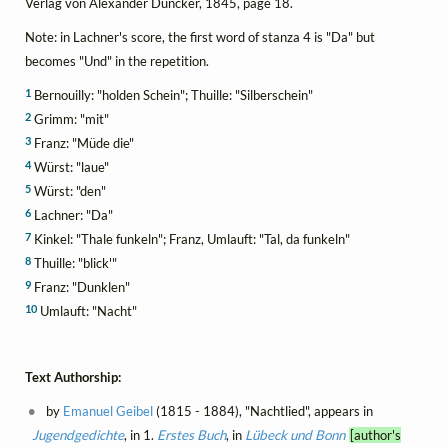
Verlag von Alexander Duncker, 1845, page 18.
Note: in Lachner's score, the first word of stanza 4 is "Da" but
becomes "Und" in the repetition.
1
Bernouilly: "holden Schein"; Thuille: "Silberschein"
2
Grimm: "mit"
3
Franz: "Müde die"
4
Würst: "laue"
5
Würst: "den"
6
Lachner: "Da"
7
Kinkel: "Thale funkeln"; Franz, Umlauft: "Tal, da funkeln"
8
Thuille: "blick'"
9
Franz: "Dunklen"
10
Umlauft: "Nacht"
Text Authorship:
by
Emanuel Geibel
(1815 - 1884), "Nachtlied", appears in
Jugendgedichte
, in 1.
Erstes Buch
, in
Lübeck und Bonn
[author's