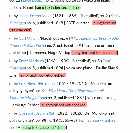
op. 12 (
Zwei Lieder
) no. 1, published 1885 [ voice and piano ],
Leipzig, Kahnt
[sung text checked 1 time]
by
Julius Joseph Maier
(1821 - 1889), "Nachtlied", op. 2 (
Sechs
Gesänge
) no. 6, published 1848 [ SATB quartet ]
[sung text not
yet checked]
by
Carl Major
, "Nachtlied", op. 6 (
[Vier] Lieder für Sopran oder
Tenor mit Pianoforte
) no. 2, published 1891 [ soprano or tenor
and piano ], Hannover, Nagel Verlag
[sung text not yet checked]
by
Ernst Markees
(1863 - 1939), "Nachtlied", op. 5 (
Fünf
Gesänge
) no. 5, published 1894 [ voice and piano ], Berlin: Ries &
Erler
[sung text not yet checked]
by
Erik Meyer-Helmund
(1861 - 1932), "Der Mond kommt
still gegangen", op. 31 (
Vier Lieder für 1 Singstimme mit
Pianofortebegleitung
) no. 2, published 1887 [ voice and piano ],
Hamburg, Rahter
[sung text not yet checked]
by
(Joseph) Joachim Raff
(1822 - 1882), "Der Mond kommt
still gegangen", op. 98 no. 19 (1855-63), from
Sanges-Frühling
,
no. 19
[sung text checked 1 time]