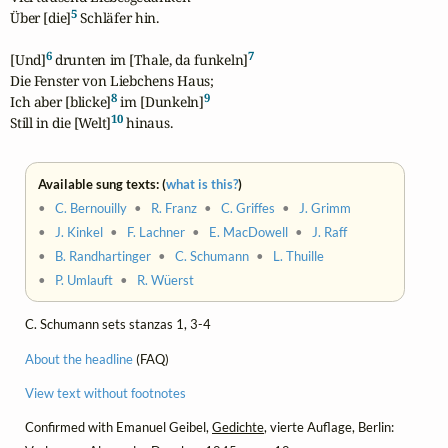
5
Über [die]
 Schläfer hin.

6
7
[Und]
 drunten im [Thale, da funkeln]
Die Fenster von Liebchens Haus;

8
9
Ich aber [blicke]
 im [Dunkeln]
10
Still in die [Welt]
 hinaus.
Available sung texts: (
what is this?
)
•
C. Bernouilly
•
R. Franz
•
C. Griffes
•
J. Grimm
•
J. Kinkel
•
F. Lachner
•
E. MacDowell
•
J. Raff
•
B. Randhartinger
•
C. Schumann
•
L. Thuille
•
P. Umlauft
•
R. Wüerst
C. Schumann sets stanzas 1, 3-4
About the headline
(FAQ)
View text without footnotes
Confirmed with Emanuel Geibel,
Gedichte
, vierte Auflage, Berlin: