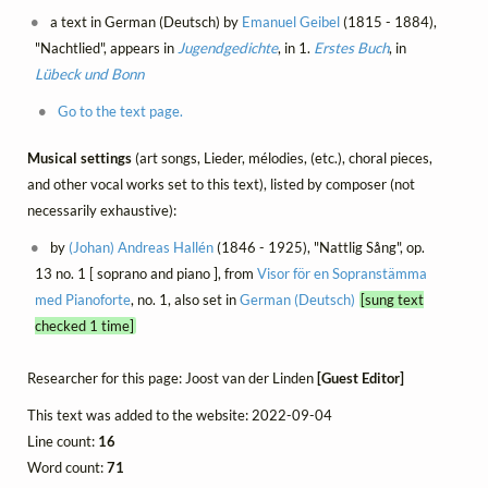
a text in German (Deutsch) by
Emanuel Geibel
(1815 - 1884),
"Nachtlied", appears in
Jugendgedichte
, in 1.
Erstes Buch
, in
Lübeck und Bonn
Go to the text page.
Musical settings
(art songs, Lieder, mélodies, (etc.), choral pieces,
and other vocal works set to this text), listed by composer (not
necessarily exhaustive):
by
(Johan) Andreas Hallén
(1846 - 1925), "Nattlig Sång", op.
13 no. 1 [ soprano and piano ], from
Visor för en Sopranstämma
med Pianoforte
, no. 1, also set in
German (Deutsch)
[sung text
checked 1 time]
Researcher for this page: Joost van der Linden
[Guest Editor]
This text was added to the website: 2022-09-04
Line count:
16
Word count:
71