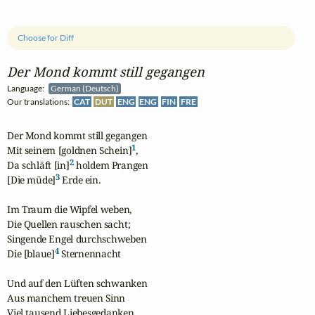
Choose for Diff
Der Mond kommt still gegangen
Language:
German (Deutsch)
Our translations:
CAT
DUT
ENG
ENG
FIN
FRE
Der Mond kommt still gegangen

1
Mit seinem [goldnen Schein]
,

2
Da schläft [in]
 holdem Prangen 

3
[Die müde]
 Erde ein.

Im Traum die Wipfel weben,

Die Quellen rauschen sacht;

Singende Engel durchschweben

4
Die [blaue]
 Sternennacht

Und auf den Lüften schwanken

Aus manchem treuen Sinn

Viel tausend Liebesgedanken
