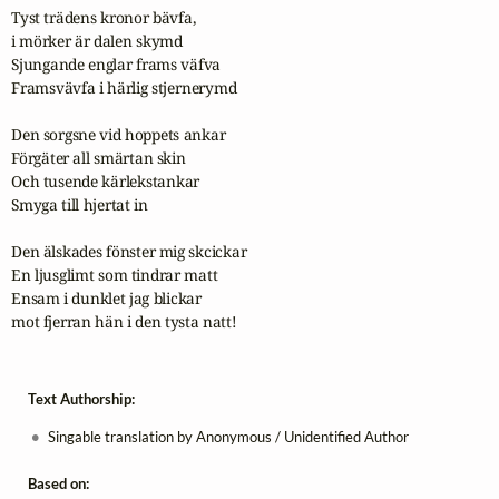
Tyst trädens kronor bävfa,

i mörker är dalen skymd

Sjungande englar frams väfva

Framsvävfa i härlig stjernerymd

Den sorgsne vid hoppets ankar

Förgäter all smärtan skin

Och tusende kärlekstankar

Smyga till hjertat in

Den älskades fönster mig skcickar

En ljusglimt som tindrar matt

Ensam i dunklet jag blickar

mot fjerran hän i den tysta natt!
Text Authorship:
Singable translation by Anonymous / Unidentified Author
Based on: