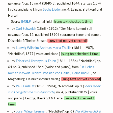
gegangen", op. 13 no. 4 (1840-3), published 1844, stanzas 1,3-4
[ voice and piano ], from
Sechs Lieder
, no. 4, Leipzig, Breitkopf und
Härtel
Score:
IMSLP
[external link]
[sung text checked 1 time]
by
Carl Schweich
(1868 - 1912), "Der Mond kommt still
gegangen", op. 12, published 1890 [ soprano or tenor and piano ],
Düsseldorf: Thelen-Jansen
[sung text not yet checked]
by
Ludwig Wilhelm Andreas Maria Thuille
(1861 - 1907),
"Nachtlied", 1877 [ voice and piano ]
[sung text checked 1 time]
by
Friedrich Hieronymus Truhn
(1811 - 1886), "Nachtlied", op.
64 no. 3, published 1844 [ voice and piano ], from
Ein Liebes-
Roman in zwölf Liedern. Poesien von Geibel, Heine und A.
, no. 3,
Magdeburg, Heinrichshofen's Verlag
[sung text not yet checked]
by
Paul Umlauft
(1853 - 1934), "Nachtlied", op. 1 (
Vier Lieder
für 1 Singstimme mit Pianoforte
) no. 4, published 1879 [ voice
and piano ], Leipzig, Breitkopf & Härtel
[sung text checked 1
time]
by
Josef Wagenbrenner
, "Nachtlied", op. 6 (
Vier Männerchöre
)