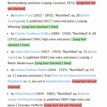
Buchhandlung (and later: Leipzig, Leuckart, 1876)
[sung text not
yet checked]
by
Robert Franz
(1815 - 1892), "Nachtlied", op. 28 (
Sechs
Gesänge
) no. 3, published 1857 [ voice and piano ], Leipzig,
Whistling
[sung text checked 1 time]
by
Charles Tomlinson Griffes
(1884 - 1920), "Nachtlied", A. 28
(1912), published 1984 [ high voice and piano ]
[sung text
checked 1 time]
by
Julius Otto Grimm
(1827 - 1903), "Nachtlied", op. 15 (
Sechs
Lieder
) no. 5, published 1868 [ low voice and piano ], Leipzig: J.
Rieter-Biedermann
[sung text checked 1 time]
by
(Johan) Andreas Hallén
(1846 - 1925), "Nachtlied", op. 13
no. 1 [ soprano and piano ], from
Visor för en Sopranstämma med
Pianoforte
, no. 1, also set in
Swedish (Svenska)
[sung text not yet
checked]
by
Alfred Heitsch
(1844 - 1885), "Nachtlied", op. 5 (
Sechs
Lieder mit Pianoforte
) no. 6, published 1884 [ high voice and
piano ], Dresden, Hoffarth
[sung text not yet checked]