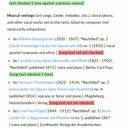
text checked 1 time against a primary source]
Musical settings
(art songs, Lieder, mélodies, (etc.), choral pieces,
and other vocal works set to this text), listed by composer (not
necessarily exhaustive):
by
Wilhelm Baumgartner
(1820 - 1867), "Nachtlied", op. 2
(
Sechs 4 stimmige Lieder für Sopran und Alt
) no. 1 (1842) [ vocal
quartet (sopranos and altos) ]
[sung text not yet checked]
by
Caroline Luise Agnes Bernouilly, née Mindt
(1825 - 1902),
"Nachtlied", published 1873 [ voice and piano ], Berlin, Carl Paez
[sung text checked 1 time]
by
Hermann Finzenhagen
(1825 - 1914), "Nachtlied", op. 3
(
Vier Lieder für Sopran (oder Tenor) mit Pianoforte
) no. 4,
published 1856 [ soprano or tenor and piano ], Magdeburg,
Heinrichshofen's Verlag
[sung text not yet checked]
by
Ernst Paul Flügel
(1844 - 1912), "Nachtlied", op. 3 (
Sechs
Lieder für 1 Singstimme mit Pianoforte
) no. 2, published 1867
[ voice and piano ], Greifswald, Verlag der Academischen