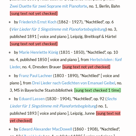
Zwei Duette für zwei Soprane mit Pianoforte
, no. 1, Berlin, Bahn
[sung text not yet checked]
by
Friederich Ernst Koch
(1862 - 1927), "Nachtlied", op. 6
(
Vier Lieder für 1 Singstimme mit Pianofortebegleitung
) no. 3,
published 1891 [ voice and piano ], Leipzig, Breitkopf & Härtel
[sung text not yet checked]
by
Marie Henriette König
(1831 - 1850), "Nachtlied", op. 10
no. 4, published 1850 [ voice and piano ], from
Herbstviolen : fünf
Lieder
, no. 4, Dresden: Brauer
[sung text not yet checked]
by
Franz Paul Lachner
(1803 - 1890), "Nachtlied" [ voice and
piano ], from
Drei Lieder nach Gedichten von Emanuel Geibel
, no.
3, MS in Bayerische Staatsbibliothek
[sung text checked 1 time]
by
Eduard Lassen
(1830 - 1904), "Nachtlied", op. 92 (
Sechs
Lieder für 1 Singstimme mit Pianofortebegleitung
) no. 1,
published 1893 [ voice and piano ], Leipzig, Junne
[sung text not
yet checked]
by
Edward Alexander MacDowell
(1860 - 1908), "Nachtlied",