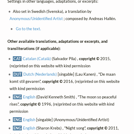
Settings in other languages, adaptations, or excerpts:
Also set in Swedish (Svenska), a translation by
Anonymous/Unidentified Artist
; composed by Andreas Hallén.
Go to the text.
Other available translations, adaptations or excerpts, and
transliterations (if applicable):
CAT
Catalan (Català)
(Salvador Pila) ,
copyright ©
2015,
(re)printed on this website with kind permission
DUT
Dutch (Nederlands)
[singable] (Lau Kanen) , "De maan
komt stil gevaren",
copyright ©
2016, (re)printed on this website
with kind permission
ENG
English
(David Kenneth Smith) , "The moon so peaceful
rises",
copyright ©
1996, (re)printed on this website with kind
permission
ENG
English
[singable] (Anonymous/Unidentified Artist)
ENG
English
(Sharon Krebs) , "Night song",
copyright ©
2011,