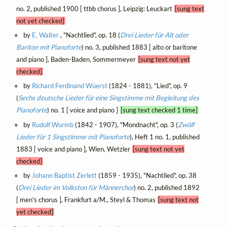
no. 2, published 1900 [ ttbb chorus ], Leipzig: Leuckart
[sung text
not yet checked]
by
E. Walter
, "Nachtlied", op. 18 (
Drei Lieder für Alt oder
Bariton mit Pianoforte
) no. 3, published 1883 [ alto or baritone
and piano ], Baden-Baden, Sommermeyer
[sung text not yet
checked]
by
Richard Ferdinand Wüerst
(1824 - 1881), "Lied", op. 9
(
Sechs deutsche Lieder für eine Singstimme mit Begleitung des
Pianoforte
) no. 1 [ voice and piano ]
[sung text checked 1 time]
by
Rudolf Wurmb
(1842 - 1907), "Mondnacht", op. 3 (
Zwölf
Lieder für 1 Singstimme mit Pianoforte
), Heft 1 no. 1, published
1883 [ voice and piano ], Wien, Wetzler
[sung text not yet
checked]
by
Johann Baptist Zerlett
(1859 - 1935), "Nachtlied", op. 38
(
Drei Lieder im Volkston für Männerchor
) no. 2, published 1892
[ men's chorus ], Frankfurt a/M., Steyl & Thomas
[sung text not
yet checked]