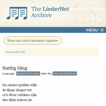
MENU
Show text and translation together
Choose for Diff
Nattlig Sång
Language:
Swedish (Svenska)
after the
German (Deutsch)
Nu sänker qvällen stilla

de djupa skugor ner

och öfver verldens villa

den blida månen ler.
