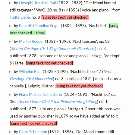
by
(Joseph) Joachim Raff
(1822 - 1882), "Der Mond kommt
still gegangen", WoO. 20 no. 8 (<<1855) [ voice and piano ], from
Todte Liebe
, no. 8
[sung text not yet checked]
by
Benedikt Randhartinger
(1802 - 1893), "Nachtlied"
[sung
text checked 1 time]
by
Martin Roeder
(1851 - 1895), "Nachtgesang", op. 12
(
Sieben Gesänge für 1 Singstimme mit Pianoforte
) no. 3,
published 1878 [ soprano or tenor and piano ], Leipzig, Breitkopf
& Härtel
[sung text not yet checked]
by
Wilhelm Rust
(1822 - 1892), "Nachtlied", op. 47 (
Drei
Gesänge für Männerchor
) no. 3, published 1891 [ men's chorus a
cappella ], Leipzig, Kistner
[sung text not yet checked]
by
Hans Michael Schletterer
(1824 - 1893), "Nachtlied", op.
35a (
Sechs Lieder für Alt mit Pianofortebegleitung
) no. 1,
published 1877 [ alto and piano ], Stuttgart, Ebner; this opus was
used by another publisher in 1879 so we have added an 'a' to it
[sung text not yet checked]
by
Clara Schumann
(1819 - 1896), "Der Mond kommt still