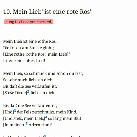
10. Mein Lieb' ist eine rote Ros' 
[sung text not yet checked]
Mein Lieb ist eine rothe Ros',

Die frisch am Stocke glüht;

1
[Eine rothe, rothe Ros'! mein Lieb]
Ist wie ein süßes Lied!

Mein Lieb, so schmuck und schön du bist,

So sehr auch lieb' ich dich;

Bis daß die See verlaufen ist,

2
[Süße Dirne]
, lieb' ich dich!

Bis daß die See verlaufen ist,

3
[Und]
 der Fels zerschmilzt, mein Kind,

4
[Und stets, mein Lieb,]
 so lang mein Blut

5
[In meinen]
 Adern rinnt!

6