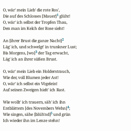
O, wär' mein Lieb' die rote Ros',

1
Die auf des Schlosses [Mauer]
 glüht!

O, wär' ich selbst der Tropfen Thau,

Den man im Kelch der Rose sieht!

2
An [ihrer Brust die ganze Nacht]
Läg' ich, und schwelgt' in trunkner Lust;

3
Bis Morgens, [wo]
 der Tag erwacht,

Läg' ich an ihrer süßen Brust.

O, wär' mein Lieb ein Holderstrauch,

Wie der, voll Blumen jeder Ast!

O, wär' ich selbst ein Vögelein!

Auf seinen Zweigen hielt' ich Rast.

Wie wollt' ich trauern, säh' ich ihn

4
Entblättern [des Novembers Wehn]
;

5
Wie singen, sähe [blüh'nd]
 und grün

Ich wieder ihn im Lenze stehn!