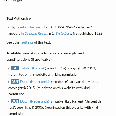
Text Authorship:
by
Friedrich Rückert
(1788 - 1866), "Kehr' ein bei mir!",
appears in
Östliche Rosen
, in 1.
Erste Lese
, first published 1822
See other
settings
of this text.
Available translations, adaptations or excerpts, and
transliterations (if applicable):
CAT
Catalan (Català)
(Salvador Pila) ,
copyright ©
2018,
(re)printed on this website with kind permission
DUT
Dutch (Nederlands)
[singable] (Geart van der Meer) ,
copyright ©
2015, (re)printed on this website with kind
permission
DUT
Dutch (Nederlands)
[singable] (Lau Kanen) , "Jij bent de
rust",
copyright ©
2005, (re)printed on this website with kind
permission