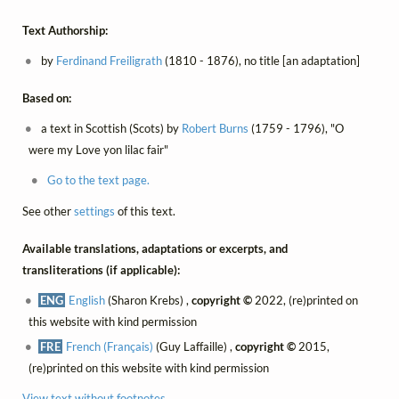
Text Authorship:
by
Ferdinand Freiligrath
(1810 - 1876), no title [an adaptation]
Based on:
a text in Scottish (Scots) by
Robert Burns
(1759 - 1796), "O
were my Love yon lilac fair"
Go to the text page.
See other
settings
of this text.
Available translations, adaptations or excerpts, and
transliterations (if applicable):
ENG
English
(Sharon Krebs) ,
copyright ©
2022, (re)printed on
this website with kind permission
FRE
French (Français)
(Guy Laffaille) ,
copyright ©
2015,
(re)printed on this website with kind permission
View text without footnotes