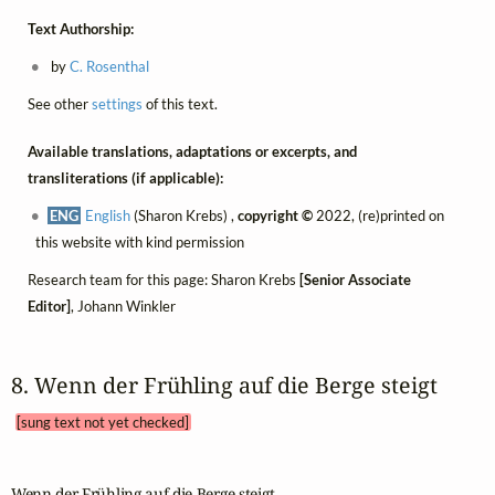
Text Authorship:
by
C. Rosenthal
See other
settings
of this text.
Available translations, adaptations or excerpts, and
transliterations (if applicable):
ENG
English
(Sharon Krebs) ,
copyright ©
2022, (re)printed on
this website with kind permission
Research team for this page: Sharon Krebs
[Senior Associate
Editor]
, Johann Winkler
8. Wenn der Frühling auf die Berge steigt 
[sung text not yet checked]
Wenn der Frühling auf die Berge steigt
