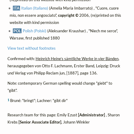
ITA
Italian (Italiano)
(Amelia Maria Imbarrato) , "Cuore, cuore
mio, non essere angosciato",
copyright ©
2006, (re)printed on this
website with kind permission
POL
Polish (Polski)
(Aleksander Kraushar) , "Niech me serce",
Warsaw, first published 1880
View text without footnotes
Confirmed with:
Heinrich Heine’s sämtliche Werke in vier Bänden
,
herausgegeben von Otto F. Lachmann, Erster Band, Leipzig: Druck
und Verlag von Philipp Reclam jun, [1887], page 136.
Note: contemporary German spelling would change "giebt" to
"gibt".
1
Bruné: "bringt"; Lachner: "gibt dir"
Research team for this page: Emily Ezust
[Administrator]
, Sharon
Krebs
[Senior Associate Editor]
, Johann Winkler