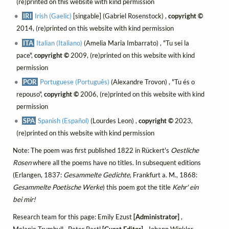
(re)printed on this website with kind permission
IRI
Irish (Gaelic)
[singable] (Gabriel Rosenstock) ,
copyright ©
2014, (re)printed on this website with kind permission
ITA
Italian (Italiano)
(Amelia Maria Imbarrato) , "Tu sei la
pace",
copyright ©
2009, (re)printed on this website with kind
permission
POR
Portuguese (Português)
(Alexandre Trovon) , "Tu és o
repouso",
copyright ©
2006, (re)printed on this website with kind
permission
SPA
Spanish (Español)
(Lourdes Leon) ,
copyright ©
2023,
(re)printed on this website with kind permission
Note: The poem was first published 1822 in Rückert's
Oestliche
Rosen
where all the poems have no titles. In subsequent editions
(Erlangen, 1837:
Gesammelte Gedichte
, Frankfurt a. M., 1868:
Gesammelte Poetische Werke
) this poem got the title
Kehr' ein
bei mir!
Research team for this page: Emily Ezust
[Administrator]
,
Melanie Trumbull , Peter Rastl
[Guest Editor]
, Johann Winkler