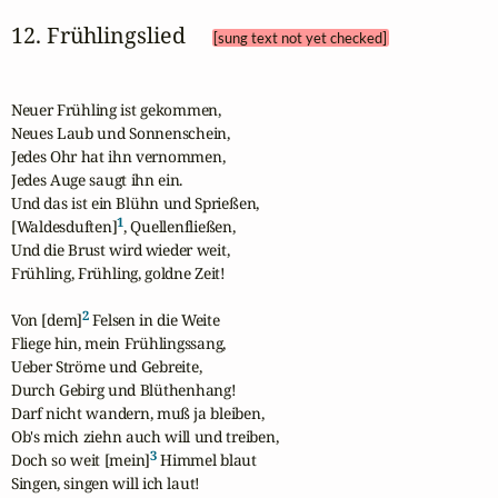
12. Frühlingslied 
[sung text not yet checked]
Neuer Frühling ist gekommen,

Neues Laub und Sonnenschein,

Jedes Ohr hat ihn vernommen,

Jedes Auge saugt ihn ein.

Und das ist ein Blühn und Sprießen,

1
[Waldesduften]
, Quellenfließen,

Und die Brust wird wieder weit,

Frühling, Frühling, goldne Zeit!

2
Von [dem]
 Felsen in die Weite

Fliege hin, mein Frühlingssang,

Ueber Ströme und Gebreite,

Durch Gebirg und Blüthenhang!

Darf nicht wandern, muß ja bleiben,

Ob's mich ziehn auch will und treiben,

3
Doch so weit [mein]
 Himmel blaut

Singen, singen will ich laut!
