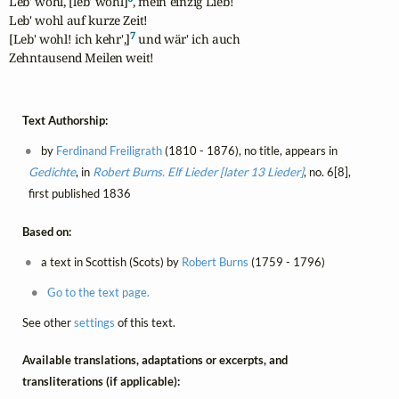
Leb' wohl, [leb' wohl]
, mein einzig Lieb!

Leb' wohl auf kurze Zeit!

7
[Leb' wohl! ich kehr',]
 und wär' ich auch

Zehntausend Meilen weit!
Text Authorship:
by
Ferdinand Freiligrath
(1810 - 1876), no title, appears in
Gedichte
, in
Robert Burns. Elf Lieder [later 13 Lieder]
, no. 6[8],
first published 1836
Based on:
a text in Scottish (Scots) by
Robert Burns
(1759 - 1796)
Go to the text page.
See other
settings
of this text.
Available translations, adaptations or excerpts, and
transliterations (if applicable):