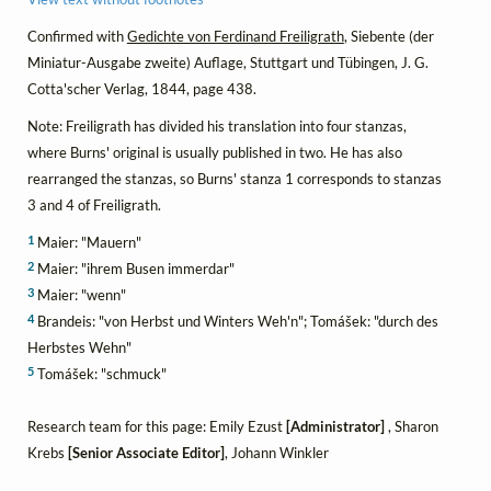
Confirmed with
Gedichte von Ferdinand Freiligrath
, Siebente (der
Miniatur-Ausgabe zweite) Auflage, Stuttgart und Tübingen, J. G.
Cotta'scher Verlag, 1844, page 438.
Note: Freiligrath has divided his translation into four stanzas,
where Burns' original is usually published in two. He has also
rearranged the stanzas, so Burns' stanza 1 corresponds to stanzas
3 and 4 of Freiligrath.
1
Maier: "Mauern"
2
Maier: "ihrem Busen immerdar"
3
Maier: "wenn"
4
Brandeis: "von Herbst und Winters Weh'n"; Tomášek: "durch des
Herbstes Wehn"
5
Tomášek: "schmuck"
Research team for this page: Emily Ezust
[Administrator]
, Sharon
Krebs
[Senior Associate Editor]
, Johann Winkler