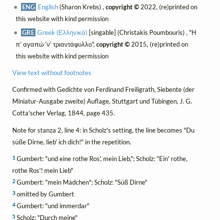
ENG
English
(Sharon Krebs) ,
copyright ©
2022, (re)printed on
this website with kind permission
GRE
Greek (Ελληνικά)
[singable] (Christakis Poumbouris) , "Η
π’ αγαπώ ’ν’ τριαντάφυλλο",
copyright ©
2015, (re)printed on
this website with kind permission
View text without footnotes
Confirmed with Gedichte von Ferdinand Freiligrath, Siebente (der
Miniatur-Ausgabe zweite) Auflage, Stuttgart und Tübingen, J. G.
Cotta'scher Verlag, 1844, page 435.
Note for stanza 2, line 4: in Scholz's setting, the line becomes "Du
süße Dirne, lieb' ich dich!" in the repetition.
1
Gumbert: "und eine rothe Ros', mein Lieb,"; Scholz: "Ein' rothe,
rothe Ros'! mein Lieb"
2
Gumbert: "mein Mädchen"; Scholz: "Süß Dirne"
3
omitted by Gumbert
4
Gumbert: "und immerdar"
5
Scholz: "Durch meine"