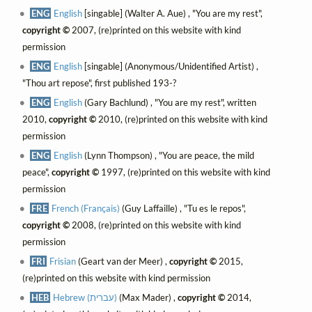
ENG
English
[singable] (Walter A. Aue) , "You are my rest",
copyright ©
2007, (re)printed on this website with kind
permission
ENG
English
[singable] (Anonymous/Unidentified Artist) ,
"Thou art repose", first published 193-?
ENG
English
(Gary Bachlund) , "You are my rest", written
2010,
copyright ©
2010, (re)printed on this website with kind
permission
ENG
English
(Lynn Thompson) , "You are peace, the mild
peace",
copyright ©
1997, (re)printed on this website with kind
permission
FRE
French (Français)
(Guy Laffaille) , "Tu es le repos",
copyright ©
2008, (re)printed on this website with kind
permission
FRI
Frisian
(Geart van der Meer) ,
copyright ©
2015,
(re)printed on this website with kind permission
HEB
Hebrew (עברית)
(Max Mader) ,
copyright ©
2014,