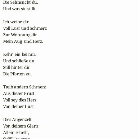
Die Sehnsucht du,

Und was sie stillt.

Ich weihe dir

Voll Lust und Schmerz

Zur Wohnung dir

Mein Aug' und Herz.

Kehr' ein bei mir,

Und schließe du

Still hinter dir

Die Pforten zu.

Treib andern Schmerz

Aus dieser Brust.

Voll sey dies Herz

Von deiner Lust.

Dies Augenzelt

Von deinem Glanz

Allein erhellt,

O füll' es ganz.