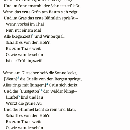
 Und im Sonnenstrahl der Schnee zerfließt,

Wenn das erste Grün am Baum sich zeigt,

 Und im Gras das erste Blümlein sprießt --

   Wenn vorbei im Thal

   Nun mit einem Mal

1
 Alle [Regenzeit]
 und Winterqual,

   Schallt es von den Höh'n

   Bis zum Thale weit:

   O, wie wunderschön

   Ist die Frühlingszeit!

Wenn am Gletscher heiß die Sonne leckt,

2
 [Wenn]
 die Quelle von den Bergen springt,

3
Alles rings mit [jungem]
 Grün sich deckt

4
 Und das [Lustgetön]
 der Wälder klingt--

5
   [Lüfte]
 lind und lau

   Würzt die grüne Au,

 Und der Himmel lacht so rein und blau,

   Schallt es von den Höh'n

   Bis zum Thale weit:

   O, wie wunderschön
