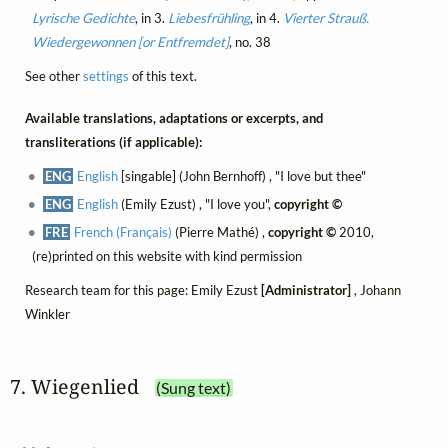
Lyrische Gedichte
, in 3.
Liebesfrühling
, in 4.
Vierter Strauß.
Wiedergewonnen [or Entfremdet]
, no. 38
See other
settings
of this text.
Available translations, adaptations or excerpts, and
transliterations (if applicable):
ENG
English
[singable] (John Bernhoff) , "I love but thee"
ENG
English
(Emily Ezust) , "I love you",
copyright ©
FRE
French (Français)
(Pierre Mathé) ,
copyright ©
2010,
(re)printed on this website with kind permission
Research team for this page: Emily Ezust
[Administrator]
, Johann
Winkler
7. Wiegenlied
(Sung text)