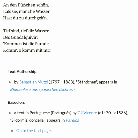
An den Füßchen schön,

Laß sie, manche Wasser

Hast du zu durchgeh'n.

Tief sind, tief die Wasser

Des Guadalquivir:

'Kommen ist die Stunde,

Komm', o komm mit mir!
Text Authorship:
by
Sebastian Mutzl
(1797 - 1863), "Ständchen", appears in
Blumenlese aus spanischen Dichtern
Based on:
a text in Portuguese (Português) by
Gil Vicente
(c1470 - c1536),
"Si dormís, doncella", appears in
Farelos
Go to the text page.