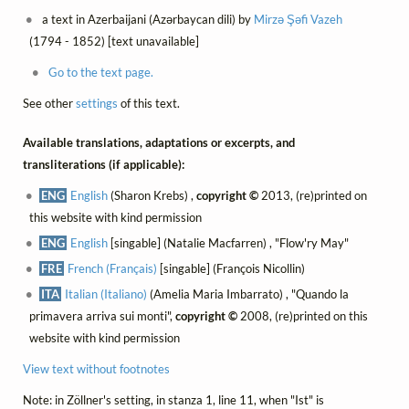
a text in Azerbaijani (Azərbaycan dili) by
Mirzə Şəfi Vazeh
(1794 - 1852) [text unavailable]
Go to the text page.
See other
settings
of this text.
Available translations, adaptations or excerpts, and
transliterations (if applicable):
ENG
English
(Sharon Krebs) ,
copyright ©
2013, (re)printed on
this website with kind permission
ENG
English
[singable] (Natalie Macfarren) , "Flow'ry May"
FRE
French (Français)
[singable] (François Nicollin)
ITA
Italian (Italiano)
(Amelia Maria Imbarrato) , "Quando la
primavera arriva sui monti",
copyright ©
2008, (re)printed on this
website with kind permission
View text without footnotes
Note: in Zöllner's setting, in stanza 1, line 11, when "Ist" is