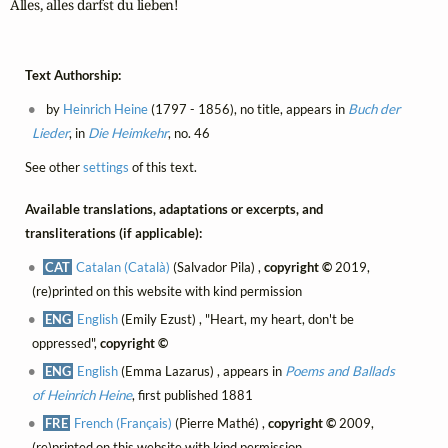
Alles, alles darfst du lieben!
Text Authorship:
by
Heinrich Heine
(1797 - 1856), no title, appears in
Buch der
Lieder
, in
Die Heimkehr
, no. 46
See other
settings
of this text.
Available translations, adaptations or excerpts, and
transliterations (if applicable):
CAT
Catalan (Català)
(Salvador Pila) ,
copyright ©
2019,
(re)printed on this website with kind permission
ENG
English
(Emily Ezust) , "Heart, my heart, don't be
oppressed",
copyright ©
ENG
English
(Emma Lazarus) , appears in
Poems and Ballads
of Heinrich Heine
, first published 1881
FRE
French (Français)
(Pierre Mathé) ,
copyright ©
2009,
(re)printed on this website with kind permission