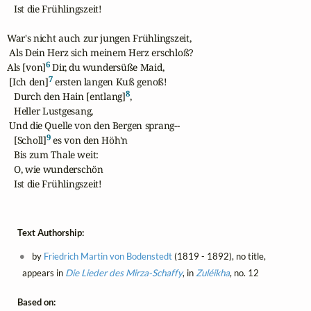
   Ist die Frühlingszeit!

War's nicht auch zur jungen Frühlingszeit,

 Als Dein Herz sich meinem Herz erschloß?

6
Als [von]
 Dir, du wundersüße Maid,

7
 [Ich den]
 ersten langen Kuß genoß!

8
   Durch den Hain [entlang]
,

   Heller Lustgesang,

 Und die Quelle von den Bergen sprang--

9
   [Scholl]
 es von den Höh'n

   Bis zum Thale weit:

   O, wie wunderschön

   Ist die Frühlingszeit!
Text Authorship:
by
Friedrich Martin von Bodenstedt
(1819 - 1892), no title,
appears in
Die Lieder des Mirza-Schaffy
, in
Zuléikha
, no. 12
Based on: