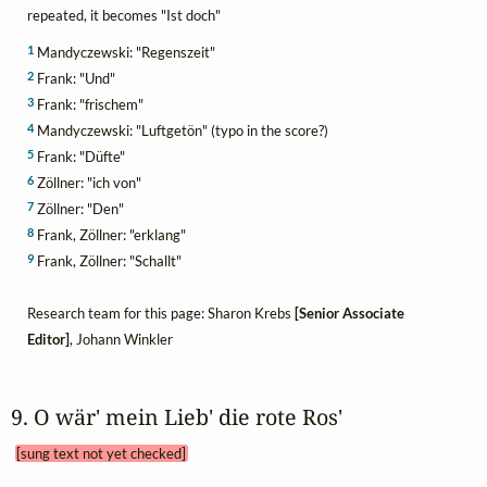
repeated, it becomes "Ist doch"
1
Mandyczewski: "Regenszeit"
2
Frank: "Und"
3
Frank: "frischem"
4
Mandyczewski: "Luftgetön" (typo in the score?)
5
Frank: "Düfte"
6
Zöllner: "ich von"
7
Zöllner: "Den"
8
Frank, Zöllner: "erklang"
9
Frank, Zöllner: "Schallt"
Research team for this page: Sharon Krebs
[Senior Associate
Editor]
, Johann Winkler
9. O wär' mein Lieb' die rote Ros' 
[sung text not yet checked]