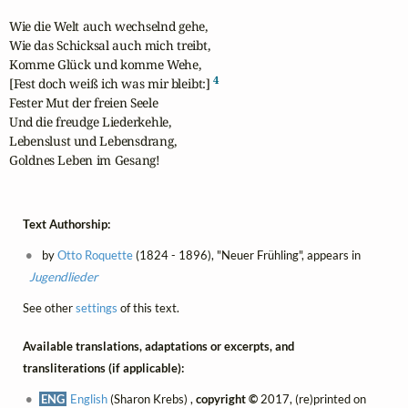
Wie die Welt auch wechselnd gehe,

Wie das Schicksal auch mich treibt,

Komme Glück und komme Wehe,

4
[Fest doch weiß ich was mir bleibt:] 
Fester Mut der freien Seele

Und die freudge Liederkehle,

Lebenslust und Lebensdrang,

Goldnes Leben im Gesang!
Text Authorship:
by
Otto Roquette
(1824 - 1896), "Neuer Frühling", appears in
Jugendlieder
See other
settings
of this text.
Available translations, adaptations or excerpts, and
transliterations (if applicable):
ENG
English
(Sharon Krebs) ,
copyright ©
2017, (re)printed on