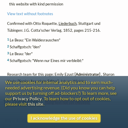
this website with kind permission
View text without footnotes
Confirmed with Otto Roquette,
Liederbuch
, Stuttgart und
Tübingen: J.G. Cotta'scher Verlag, 1852, pages 215-216.
1
Le Beau: "Ein Waldesrauschen"
2
Schaffgotsch: "den"
3
Le Beau: "der"
4
Schaffgotsch: "Wenn nur Eines mir verbleibt:"
Research team for this page: Emily Ezust
[Administrator]
, Sharon
Krebs
[Senior Associate Editor]
, Johann Winkler
We use cookies for internal analytics and to earn much-
needed advertising revenue. (Did you know you can help
support us by turning off ad-blockers?) To learn more, see
our
Privacy Policy
. To learn how to opt out of cookies,
13. Die Nacht 
[sung text not yet checked]
please visit
this site
.
I acknowledge the use of cookies
  Hörst du die Gründe rufen

1
[In Träumen]
 halb verwacht? 
