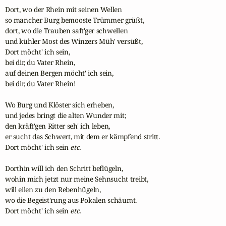
Dort, wo der Rhein mit seinen Wellen

so mancher Burg bemooste Trümmer grüßt,

dort, wo die Trauben saft'ger schwellen

und kühler Most des Winzers Müh' versüßt,

Dort möcht' ich sein,

bei dir, du Vater Rhein,

auf deinen Bergen möcht' ich sein,

bei dir, du Vater Rhein!

Wo Burg und Klöster sich erheben,

und jedes bringt die alten Wunder mit;

den kräft'gen Ritter seh' ich leben,

er sucht das Schwert, mit dem er kämpfend stritt.

Dort möcht' ich sein 
etc.
Dorthin will ich den Schritt beflügeln,

wohin mich jetzt nur meine Sehnsucht treibt,

will eilen zu den Rebenhügeln,

wo die Begeist'rung aus Pokalen schäumt.

Dort möcht' ich sein 
etc.