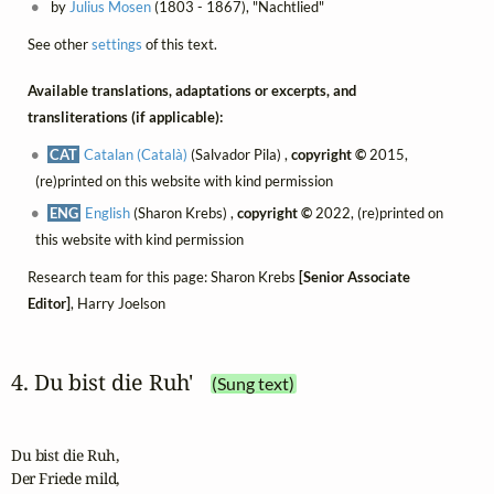
by
Julius Mosen
(1803 - 1867), "Nachtlied"
See other
settings
of this text.
Available translations, adaptations or excerpts, and
transliterations (if applicable):
CAT
Catalan (Català)
(Salvador Pila) ,
copyright ©
2015,
(re)printed on this website with kind permission
ENG
English
(Sharon Krebs) ,
copyright ©
2022, (re)printed on
this website with kind permission
Research team for this page: Sharon Krebs
[Senior Associate
Editor]
, Harry Joelson
4. Du bist die Ruh'
(Sung text)
Du bist die Ruh,

Der Friede mild,
