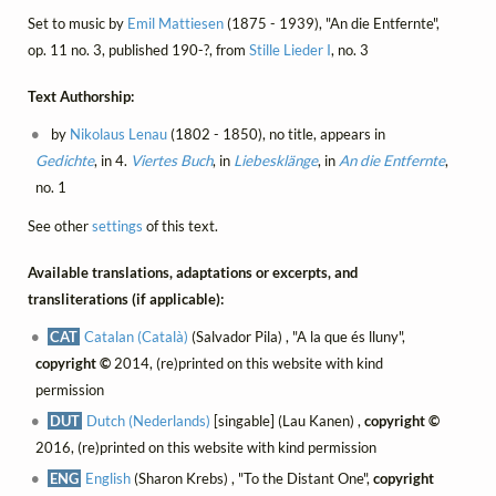
Set to music by
Emil Mattiesen
(1875 - 1939), "An die Entfernte",
op. 11 no. 3, published 190-?, from
Stille Lieder I
, no. 3
Text Authorship:
by
Nikolaus Lenau
(1802 - 1850), no title, appears in
Gedichte
, in 4.
Viertes Buch
, in
Liebesklänge
, in
An die Entfernte
,
no. 1
See other
settings
of this text.
Available translations, adaptations or excerpts, and
transliterations (if applicable):
CAT
Catalan (Català)
(Salvador Pila) , "A la que és lluny",
copyright ©
2014, (re)printed on this website with kind
permission
DUT
Dutch (Nederlands)
[singable] (Lau Kanen) ,
copyright ©
2016, (re)printed on this website with kind permission
ENG
English
(Sharon Krebs) , "To the Distant One",
copyright