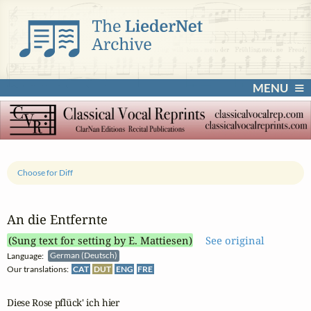
MENU
Choose for Diff
An die Entfernte
(Sung text for setting by E. Mattiesen)
See original
Language:
German (Deutsch)
Our translations:
CAT
DUT
ENG
FRE
Diese Rose pflück' ich hier
