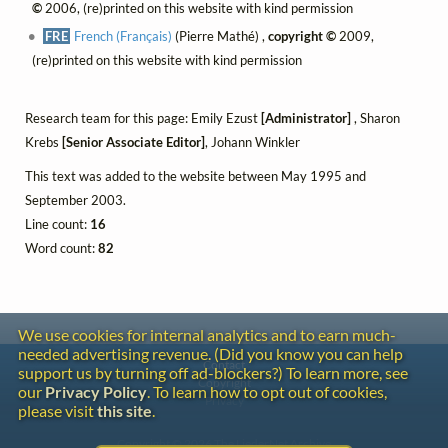
©
2006, (re)printed on this website with kind permission
FRE
French (Français)
(Pierre Mathé) ,
copyright ©
2009,
(re)printed on this website with kind permission
Research team for this page: Emily Ezust
[Administrator]
, Sharon
Krebs
[Senior Associate Editor]
, Johann Winkler
This text was added to the website between May 1995 and
September 2003.
Line count:
16
Word count:
82
We use cookies for internal analytics and to earn much-
needed advertising revenue. (Did you know you can help
Contact
support us by turning off ad-blockers?) To learn more, see
Copyright
our
Privacy Policy
. To learn how to opt out of cookies,
Privacy
please visit
this site
.
Copyright © 2026 The LiederNet Archive