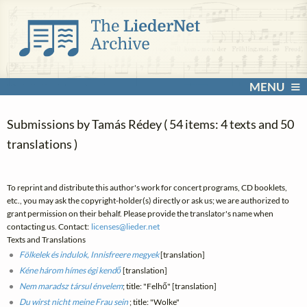
MENU
Submissions by Tamás Rédey ( 54 items: 4 texts and 50
translations )
To reprint and distribute this author's work for concert programs, CD booklets,
etc., you may ask the copyright-holder(s) directly or ask us; we are authorized to
grant permission on their behalf. Please provide the translator's name when
contacting us. Contact:
licenses@
lieder.
net
Texts and Translations
Fölkelek és indulok, Innisfreere megyek
[translation]
Kéne három hímes égi kendő
[translation]
Nem maradsz társul énvelem
; title: "Felhő" [translation]
Du wirst nicht meine Frau sein
; title: "Wolke"