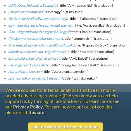
A Mirabeau híd alatt a
Szajna
fut
; title: "A Mirabeau híd" [translation]
Letéptelek te hangaszál
; title: "Agyő" [translation]
Gyakran kedvtelésül a személyzet tagja
; title: "’Z albatrosz" [translation]
Egy meleg őszi este, ha hunyva két szemem
; title: "Varázsos illat" [translation]
Ó te, a legtudósabb és a legszebb Angyal
; title: "Litánia" [translation]
Ifjúságomon csak zivatar borongott
; title: "Lenne más!" [translation]
A természet egy templom, az élő oszlopok
; title: "Kapcsolódások" [translation]
A kedves meztelen volt, vágyaim szerint
; title: "Ékszerek" [translation]
Egy csigákkal teli talajt, jó zsírosat
; title: "A víg halott" [translation]
– Ki vagy te ott a kert alatt?
; title: "Ki vagy te ott a kert alatt?" [translation]
A szerelem, a szerelem
; title: "A szerelem, a szerelem"
Lyányka, mikor úgy együtt sétáltunk
; title: "Lyányka, mikor"
We use cookies for internal analytics and to earn much-
needed advertising revenue. (Did you know you can help
Contact
support us by turning off ad-blockers?) To learn more, see
Copyright
our
Privacy Policy
. To learn how to opt out of cookies,
Privacy
please visit
this site
.
Copyright © 2026 The LiederNet Archive
I acknowledge the use of cookies