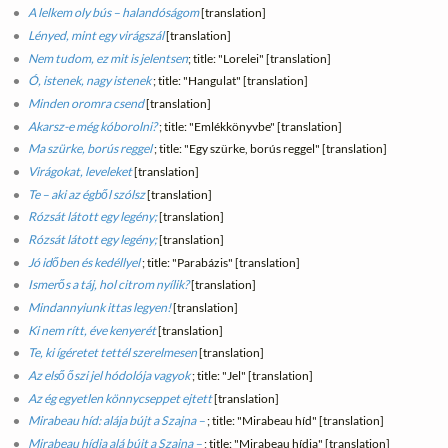
A lelkem oly bús – halandóságom
[translation]
Lényed, mint egy virágszál
[translation]
Nem tudom, ez mit is jelentsen
; title: "Lorelei" [translation]
Ó, istenek, nagy istenek
; title: "Hangulat" [translation]
Minden oromra csend
[translation]
Akarsz-e még kóborolni?
; title: "Emlékkönyvbe" [translation]
Ma szürke, borús reggel
; title: "Egy szürke, borús reggel" [translation]
Virágokat, leveleket
[translation]
Te – aki az égből szólsz
[translation]
Rózsát látott egy legény;
[translation]
Rózsát látott egy legény;
[translation]
Jó időben és kedéllyel
; title: "Parabázis" [translation]
Ismerős a táj, hol citrom nyílik?
[translation]
Mindannyiunk ittas legyen!
[translation]
Ki nem rítt, éve kenyerét
[translation]
Te, ki ígéretet tettél szerelmesen
[translation]
Az első őszi jel hódolója vagyok
; title: "Jel" [translation]
Az ég egyetlen könnycseppet ejtett
[translation]
Mirabeau híd: alája bújt a Szajna –
; title: "Mirabeau híd" [translation]
Mirabeau hídja alá bújt a Szajna –
; title: "Mirabeau hídja" [translation]