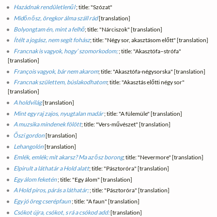
Hazádnak rendületlenűl
; title: "Szózat"
Midőn ősz, öregkor álma száll rád
[translation]
Bolyongtam én, mint a felhő
; title: "Nárciszok" [translation]
Ítélt a jogász, nem segít fohász
; title: "Négy sor, akasztásom előtt" [translation]
Francnak is vagyok, hogy’ szomorkodom;
; title: "Akasztófa–strófa"
[translation]
François vagyok, bár nem akarom
; title: "Akasztófa-négysorska" [translation]
Francnak születtem, búslakodhatom
; title: "Akasztás előtti négy sor"
[translation]
A holdvilág
[translation]
Mint egy raj zajos, nyugtalan madár
; title: "A fülemüle" [translation]
A muzsika mindenek fölött
; title: "Vers-művészet" [translation]
Őszi gordon
[translation]
Lehangolón
[translation]
Emlék, emlék; mit akarsz? Ma az ősz borong
; title: "Nevermore" [translation]
Elpirult a láthatár a Hold alatt
; title: "Pásztoróra" [translation]
Egy álom feketén
; title: "Egy álom" [translation]
A Hold piros, párás a láthatár;
; title: "Pásztoróra" [translation]
Egy jó öreg cserépfaun
; title: "A faun" [translation]
Csókot újra, csókot, s rá a csókod add:
[translation]