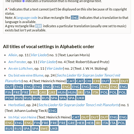
The symbol
⊗
indicates a translation that is missing an original text.
A
*
indicates that a text cannot (yet?) be displayed on this site because of its copyright
status.
Note: A
language code
in a blue rectangle like
ENG
indicates that a translation to that
language is available.
A grey rectangle like
FRE
indicates a particular translation (usually one set to music)
exists but isn't yet available.
All titles of vocal settings in Alphabetic order
Allein
, op. 11 (
Vier Lieder
) no. 1 (Text: Laurian Moris)
Am Fenster
, op. 11 (
Vier Lieder
) no. 4 (Text: Robert Eduard Prutz)
An ein Lüftchen
, op. 11 (
Vier Lieder
) no. 2 (Text: J. W. H. Stübing)
Du bist wie eine Blume
, op. 24 (
Sechs Lieder für Sopran (oder Tenor) mit
Pianoforte
) no. 4 (Text: Heinrich Heine)
CAT
CAT
CHI
CHI
DUT
DUT
DUT
DUT
ENG
ENG
ENG
ENG
ENG
ENG
ENG
ENG
ENG
ENG
ENG
ENG
FIN
FRE
FRE
FRE
GRE
GRE
HUN
HUN
IRI
ITA
ITA
POL
POL
POL
POR
RUS
RUS
RUS
RUS
SPA
SPA
SPA
UKR
Herbstlied
, op. 24 (
Sechs Lieder für Sopran (oder Tenor) mit Pianoforte
) no. 1
(Text: Johann Ludwig Tieck)
ENG
Im Mai: von Heine
(Text: Heinrich Heine)
CAT
DUT
DUT
DUT
ENG
ENG
ENG
ENG
ENG
FIN
FRE
FRE
FRE
GRE
HEB
HEB
IRI
ITA
ITA
POL
RUS
RUS
SPA
SPA
SWE
UKR