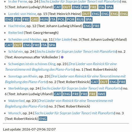
In der Ferne
, op. 24 (
Sechs Lieder für Sopran (oder Tenor) mit Pianoforte
) no.
5 (Text: Johann Ludwig Uhland)
CAT
DUT
ENG
FRE
FRE
ITA
SPA
Lorelei: von Heine
, op. 15 (Text: Heinrich Heine)
DUT
ENG
ENG
ENG
ENG
ENG
FIN
FRE
GRE
HUN
ITA
POL
POR
RUS
SPA
Nachtreise
, op. 12 (Text: Johann Ludwig Uhland)
ENG
FRE
Reiterlied
(Text: Georg Herwegh)
Scheiden und Meiden
, op. 11 (
Vier Lieder
) no. 3 (Text: Johann Ludwig Uhland)
CAT
DUT
ENG
FRE
ITA
SPA
Schlaf ein
, op. 24 (
Sechs Lieder für Sopran (oder Tenor) mit Pianoforte
) no. 2
(Text: Anonymous after Volkslieder )
⊗
Schweigen ist ein schönes Ding
, op. 23 (
Drei Lieder von Reinick für eine
Tenorstimme mit Begleitung des Piano-Forte
) no. 1 (Text: Robert Reinick)
Sonntags am Rhein
, op. 23 (
Drei Lieder von Reinick für eine Tenorstimme mit
Begleitung des Piano-Forte
) no. 2 (Text: Robert Reinick)
CAT
DUT
ENG
FRE
Sterbeklänge
, op. 24 (
Sechs Lieder für Sopran (oder Tenor) mit Pianoforte
) no.
6 (Text: Johann Ludwig Uhland)
CAT
ENG
FRE
FRE
FRE
SWE
Walzerlied
, op. 23 (
Drei Lieder von Reinick für eine Tenorstimme mit
Begleitung des Piano-Forte
) no. 3 (Text: Robert Reinick)
Wunsch
, op. 24 (
Sechs Lieder für Sopran (oder Tenor) mit Pianoforte
) no. 3
(Text: Robert Reinick)
ENG
Last update: 2026-07-29 06:32:07