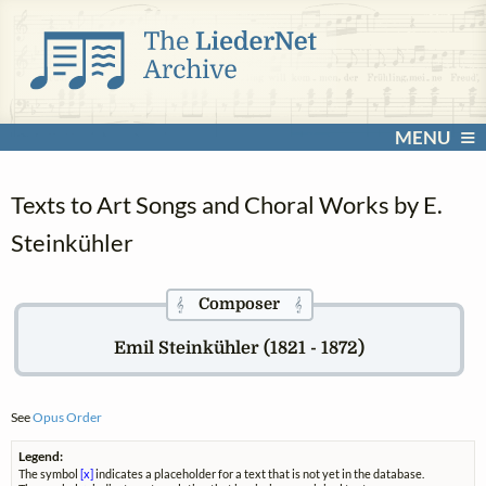
MENU
Texts to Art Songs and Choral Works by E.
Steinkühler
Composer
𝄞
𝄞
Emil Steinkühler (1821 - 1872)
See
Opus Order
Legend:
The symbol
[x]
indicates a placeholder for a text that is not yet in the database.