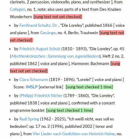
clarinets, 2 percussion, violoncello, piano, and synthesizer ], from
Collagen
, no. 1, note: also uses parts of a text from Des Knaben
Wunderhorn
[sung text not yet checked]
by
Ferdinand Schultz, Dr.
, "Die Loreley", published 1866 [ voice
and piano ], from
Gesänge
, no. 4, Berlin, Trautwein
[sung text not
yet checked]
by
Friedrich August Schulz
(1810 - 1893), "Die Loreley", op. 45
(
Myrthenkränzchen : Sammlung von Jugendliedern
), Heft 2 no. 2,
published 1862 [ voice and piano ], Hannover, Bachmann
[sung
text not yet checked]
by
Clara Schumann
(1819 - 1896), "Lorelei" [ voice and piano ]
Score:
IMSLP
[external link]
[sung text checked 1 time]
by
(Philipp) Friedrich Silcher
(1789 - 1860), "Die Loreley",
published 1838 [ voice and piano ], confirmed with a concert
programme booklet
[sung text checked 1 time]
by
Rudi Spring
(1962 - 2025), "Ich weiß nicht, was soll es
bedeuten", op. 17 no. 2 (1996), published 2002 [ tenor and
piano ], from
Vier Lieder nach Gedichten von Heinrich Heine
, no.