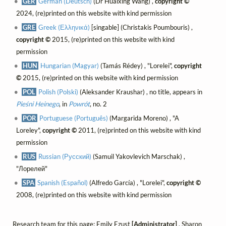
GER
German (Deutsch)
(Dr Huaixing Wang) ,
copyright ©
2024, (re)printed on this website with kind permission
GRE
Greek (Ελληνικά)
[singable] (Christakis Poumbouris) ,
copyright ©
2015, (re)printed on this website with kind
permission
HUN
Hungarian (Magyar)
(Tamás Rédey) , "Lorelei",
copyright
©
2015, (re)printed on this website with kind permission
POL
Polish (Polski)
(Aleksander Kraushar) , no title, appears in
Pieśni Heinego
, in
Powrót
, no. 2
POR
Portuguese (Português)
(Margarida Moreno) , "A
Loreley",
copyright ©
2011, (re)printed on this website with kind
permission
RUS
Russian (Русский)
(Samuil Yakovlevich Marschak) ,
"Лорелей"
SPA
Spanish (Español)
(Alfredo García) , "Lorelei",
copyright ©
2008, (re)printed on this website with kind permission
Research team for this page: Emily Ezust
[Administrator]
, Sharon