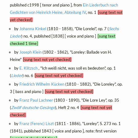
published c1998 [ tenor and piano ], from
Ein Liederbuch nach
Gedichten von Heinrich Heine, Abteilung IV
, no. 1
[sung text not
yet checked]
by
Johanna Kinkel
(1810 - 1858), "Die Lorelei", op. 7 (
Sechs
Lieder
) no. 4, published [1838] [ voice and piano ]
[sung text
checked 1 time]
by
Joseph Klein
(1802 - 1862), "Loreley: Ballade von H.
Heine"
[sung text not yet checked]
by
E. Klitzsch
, "Ich weiß nicht, was soll es bedeuten", op. 1
(
Lieder
) no. 6
[sung text not yet checked]
by
Friedrich Wilhelm Kücken
(1810 - 1882), "Die Loreley", op.
3 [ bass and piano ]
[sung text not yet checked]
by
Franz Paul Lachner
(1803 - 1890), "Die Lore Ley", op. 35
(
Zwölf deutsche Gesänge
), Heft 2 no. 4
[sung text not yet
checked]
by
Franz (Ferenc) Liszt
(1811 - 1886), "Loreley", S. 273 no. 1
(1841), published 1843 [ voice and piano ], note: first version