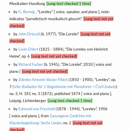
Musikalien-Handlung
[sung text checked 1 time]
by
G. Burwig
, "Loreley" [ voice, speaker, and piano ], note:
indicates "parodistisch-musikalisch glossirt"
[sung text not yet
checked]
by
John Driscoll
(b. 1977), "Die Lorelei"
[sung text not yet
checked]
by
Louis Ehlert
(1825 - 1884), "Die Loreley von Heinrich
Heine", op. 6
[sung text not yet checked]
by
Richard Farber
(b. 1945), "Die Lorelei", 2010 [ voice and
piano ]
[sung text not yet checked]
by
Zdenko Antonín Václav Fibich
(1850 - 1900), "Loreley", op.
7 (
Vier Balladen für 1 Singstimme mit Pianoforte = Čtyři balady
)
no. 3, H. 181 no. 3 (1872), published 1874 [ voice and piano ],
Leipzig, Lichtenberger
[sung text checked 1 time]
by
Edmund von Freyhold
(1878 - 1944), "Loreley", 1906
[ voice and piano ], from
Gesungene Gedichte mit
Klavierbegleitung: Sechs Lieder
, no. 2
[sung text not yet
checked]