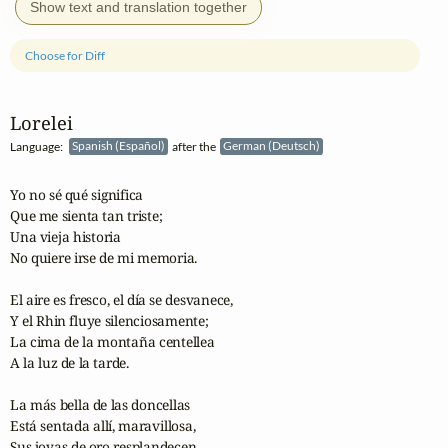
Show text and translation together
Choose for Diff
Lorelei
Language:
Spanish (Español)
after the
German (Deutsch)
Yo no sé qué significa

Que me sienta tan triste; 

Una vieja historia 

No quiere irse de mi memoria.

El aire es fresco, el día se desvanece,

Y el Rhin fluye silenciosamente; 

La cima de la montaña centellea 

A la luz de la tarde.

La más bella de las doncellas 

Está sentada allí, maravillosa, 

Sus joyas de oro resplandecen, 
