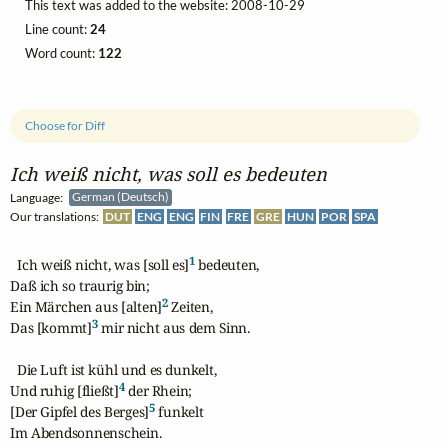
This text was added to the website: 2008-10-29
Line count:
24
Word count:
122
Choose for Diff
Ich weiß nicht, was soll es bedeuten
Language:
German (Deutsch)
Our translations:
DUT
ENG
ENG
FIN
FRE
GRE
HUN
POR
SPA
1
  Ich weiß nicht, was [soll es]
 bedeuten,

Daß ich so traurig bin;

2
Ein Märchen aus [alten]
 Zeiten,

3
Das [kommt]
 mir nicht aus dem Sinn.

  Die Luft ist kühl und es dunkelt,

4
Und ruhig [fließt]
 der Rhein;

5
[Der Gipfel des Berges]
 funkelt

Im Abendsonnenschein.
