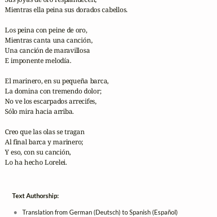
Mientras ella peina sus dorados cabellos.

Los peina con peine de oro, 

Mientras canta una canción, 

Una canción de maravillosa 

E imponente melodía.

El marinero, en su pequeña barca, 

La domina con tremendo dolor; 

No ve los escarpados arrecifes, 

Sólo mira hacia arriba.

Creo que las olas se tragan 

Al final barca y marinero;

Y eso, con su canción,

Lo ha hecho Lorelei.
Text Authorship:
Translation from German (Deutsch) to Spanish (Español)