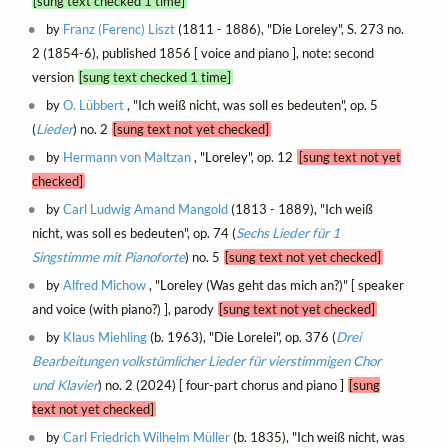
[sung text checked 1 time]
by
Franz (Ferenc) Liszt
(1811 - 1886), "Die Loreley", S. 273 no.
2 (1854-6), published 1856 [ voice and piano ], note: second
version
[sung text checked 1 time]
by
O. Lübbert
, "Ich weiß nicht, was soll es bedeuten", op. 5
(
Lieder
) no. 2
[sung text not yet checked]
by
Hermann von Maltzan
, "Loreley", op. 12
[sung text not yet
checked]
by
Carl Ludwig Amand Mangold
(1813 - 1889), "Ich weiß
nicht, was soll es bedeuten", op. 74 (
Sechs Lieder für 1
Singstimme mit Pianoforte
) no. 5
[sung text not yet checked]
by
Alfred Michow
, "Loreley (Was geht das mich an?)" [ speaker
and voice (with piano?) ], parody
[sung text not yet checked]
by
Klaus Miehling
(b. 1963), "Die Lorelei", op. 376 (
Drei
Bearbeitungen volkstümlicher Lieder für vierstimmigen Chor
und Klavier
) no. 2 (2024) [ four-part chorus and piano ]
[sung
text not yet checked]
by
Carl Friedrich Wilhelm Müller
(b. 1835), "Ich weiß nicht, was