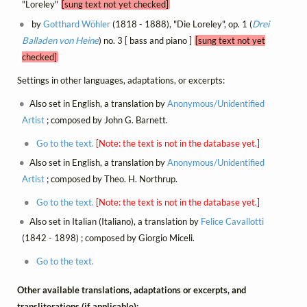
"Loreley"
[sung text not yet checked]
by
Gotthard Wöhler
(1818 - 1888), "Die Loreley", op. 1 (
Drei
Balladen von Heine
) no. 3 [ bass and piano ]
[sung text not yet
checked]
Settings in other languages, adaptations, or excerpts:
Also set in English, a translation by
Anonymous/Unidentified
Artist
; composed by John G. Barnett.
Go to the text.
[Note: the text is not in the database yet.]
Also set in English, a translation by
Anonymous/Unidentified
Artist
; composed by Theo. H. Northrup.
Go to the text.
[Note: the text is not in the database yet.]
Also set in Italian (Italiano), a translation by
Felice Cavallotti
(1842 - 1898) ; composed by Giorgio Miceli.
Go to the text.
Other available translations, adaptations or excerpts, and
transliterations (if applicable):