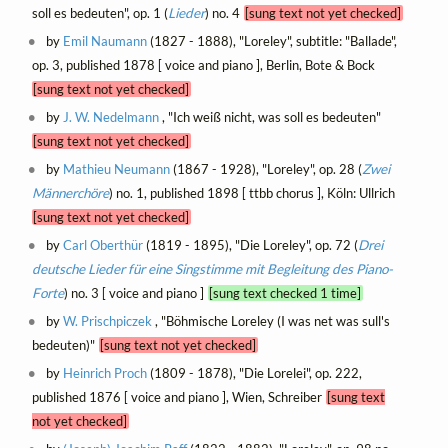
soll es bedeuten", op. 1 (
Lieder
) no. 4
[sung text not yet checked]
by
Emil Naumann
(1827 - 1888), "Loreley", subtitle: "Ballade",
op. 3, published 1878 [ voice and piano ], Berlin, Bote & Bock
[sung text not yet checked]
by
J. W. Nedelmann
, "Ich weiß nicht, was soll es bedeuten"
[sung text not yet checked]
by
Mathieu Neumann
(1867 - 1928), "Loreley", op. 28 (
Zwei
Männerchöre
) no. 1, published 1898 [ ttbb chorus ], Köln: Ullrich
[sung text not yet checked]
by
Carl Oberthür
(1819 - 1895), "Die Loreley", op. 72 (
Drei
deutsche Lieder für eine Singstimme mit Begleitung des Piano-
Forte
) no. 3 [ voice and piano ]
[sung text checked 1 time]
by
W. Prischpiczek
, "Böhmische Loreley (I was net was sull's
bedeuten)"
[sung text not yet checked]
by
Heinrich Proch
(1809 - 1878), "Die Lorelei", op. 222,
published 1876 [ voice and piano ], Wien, Schreiber
[sung text
not yet checked]