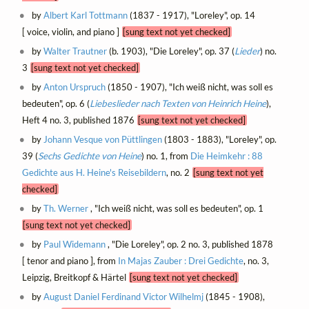
by
Albert Karl Tottmann
(1837 - 1917), "Loreley", op. 14
[ voice, violin, and piano ]
[sung text not yet checked]
by
Walter Trautner
(b. 1903), "Die Loreley", op. 37 (
Lieder
) no.
3
[sung text not yet checked]
by
Anton Urspruch
(1850 - 1907), "Ich weiß nicht, was soll es
bedeuten", op. 6 (
Liebeslieder nach Texten von Heinrich Heine
),
Heft 4 no. 3, published 1876
[sung text not yet checked]
by
Johann Vesque von Püttlingen
(1803 - 1883), "Loreley", op.
39 (
Sechs Gedichte von Heine
) no. 1, from
Die Heimkehr : 88
Gedichte aus H. Heine's Reisebildern
, no. 2
[sung text not yet
checked]
by
Th. Werner
, "Ich weiß nicht, was soll es bedeuten", op. 1
[sung text not yet checked]
by
Paul Widemann
, "Die Loreley", op. 2 no. 3, published 1878
[ tenor and piano ], from
In Majas Zauber : Drei Gedichte
, no. 3,
Leipzig, Breitkopf & Härtel
[sung text not yet checked]
by
August Daniel Ferdinand Victor Wilhelmj
(1845 - 1908),