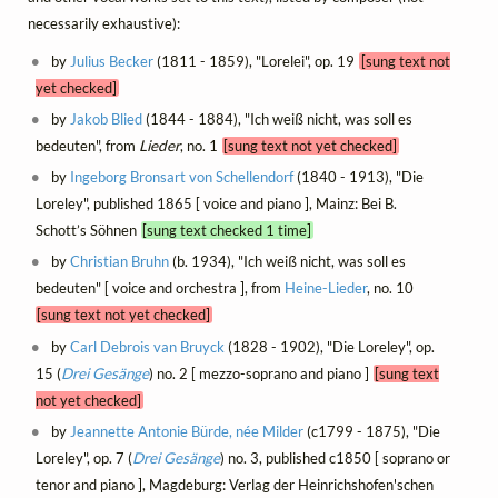
necessarily exhaustive):
by
Julius Becker
(1811 - 1859), "Lorelei", op. 19
[sung text not
yet checked]
by
Jakob Blied
(1844 - 1884), "Ich weiß nicht, was soll es
bedeuten", from
Lieder
, no. 1
[sung text not yet checked]
by
Ingeborg Bronsart von Schellendorf
(1840 - 1913), "Die
Loreley", published 1865 [ voice and piano ], Mainz: Bei B.
Schott’s Söhnen
[sung text checked 1 time]
by
Christian Bruhn
(b. 1934), "Ich weiß nicht, was soll es
bedeuten" [ voice and orchestra ], from
Heine-Lieder
, no. 10
[sung text not yet checked]
by
Carl Debrois van Bruyck
(1828 - 1902), "Die Loreley", op.
15 (
Drei Gesänge
) no. 2 [ mezzo-soprano and piano ]
[sung text
not yet checked]
by
Jeannette Antonie Bürde, née Milder
(c1799 - 1875), "Die
Loreley", op. 7 (
Drei Gesänge
) no. 3, published c1850 [ soprano or
tenor and piano ], Magdeburg: Verlag der Heinrichshofen'schen