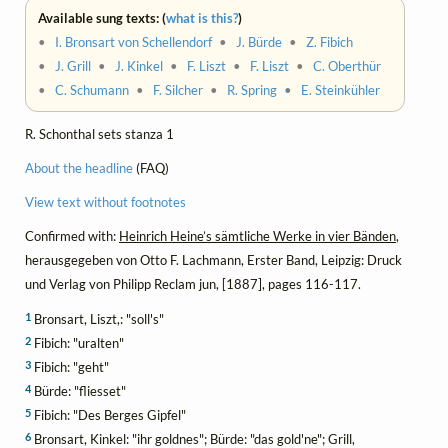
Available sung texts: (
what is this?
)
•
I. Bronsart von Schellendorf
•
J. Bürde
•
Z. Fibich
•
J. Grill
•
J. Kinkel
•
F. Liszt
•
F. Liszt
•
C. Oberthür
•
C. Schumann
•
F. Silcher
•
R. Spring
•
E. Steinkühler
R. Schonthal sets stanza 1
About the headline
(FAQ)
View text without footnotes
Confirmed with:
Heinrich Heine’s sämtliche Werke in vier Bänden
,
herausgegeben von Otto F. Lachmann, Erster Band, Leipzig: Druck
und Verlag von Philipp Reclam jun, [1887], pages 116-117.
1
Bronsart, Liszt,: "soll's"
2
Fibich: "uralten"
3
Fibich: "geht"
4
Bürde: "fliesset"
5
Fibich: "Des Berges Gipfel"
6
Bronsart, Kinkel: "ihr goldnes"; Bürde: "das gold'ne"; Grill,