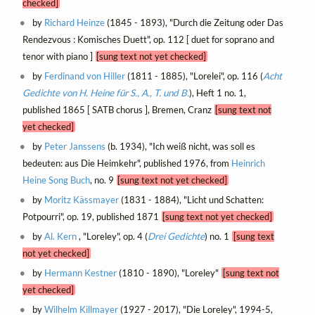
checked]
by
Richard Heinze
(1845 - 1893), "Durch die Zeitung oder Das
Rendezvous : Komisches Duett", op. 112 [ duet for soprano and
tenor with piano ]
[sung text not yet checked]
by
Ferdinand von Hiller
(1811 - 1885), "Lorelei", op. 116 (
Acht
Gedichte von H. Heine für S., A., T. und B.
), Heft 1 no. 1,
published 1865 [ SATB chorus ], Bremen, Cranz
[sung text not
yet checked]
by
Peter Janssens
(b. 1934), "Ich weiß nicht, was soll es
bedeuten: aus Die Heimkehr", published 1976, from
Heinrich
Heine Song Buch
, no. 9
[sung text not yet checked]
by
Moritz Kässmayer
(1831 - 1884), "Licht und Schatten:
Potpourri", op. 19, published 1871
[sung text not yet checked]
by
Al. Kern
, "Loreley", op. 4 (
Drei Gedichte
) no. 1
[sung text
not yet checked]
by
Hermann Kestner
(1810 - 1890), "Loreley"
[sung text not
yet checked]
by
Wilhelm Killmayer
(1927 - 2017), "Die Loreley", 1994-5,