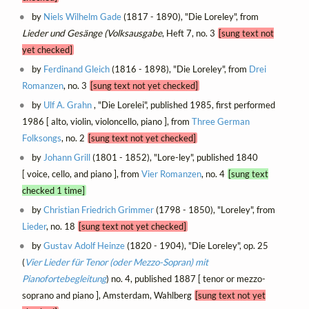
by
Niels Wilhelm Gade
(1817 - 1890), "Die Loreley", from
Lieder und Gesänge (Volksausgabe
, Heft 7, no. 3
[sung text not
yet checked]
by
Ferdinand Gleich
(1816 - 1898), "Die Loreley", from
Drei
Romanzen
, no. 3
[sung text not yet checked]
by
Ulf A. Grahn
, "Die Lorelei", published 1985, first performed
1986 [ alto, violin, violoncello, piano ], from
Three German
Folksongs
, no. 2
[sung text not yet checked]
by
Johann Grill
(1801 - 1852), "Lore-ley", published 1840
[ voice, cello, and piano ], from
Vier Romanzen
, no. 4
[sung text
checked 1 time]
by
Christian Friedrich Grimmer
(1798 - 1850), "Loreley", from
Lieder
, no. 18
[sung text not yet checked]
by
Gustav Adolf Heinze
(1820 - 1904), "Die Loreley", op. 25
(
Vier Lieder für Tenor (oder Mezzo-Sopran) mit
Pianofortebegleitung
) no. 4, published 1887 [ tenor or mezzo-
soprano and piano ], Amsterdam, Wahlberg
[sung text not yet