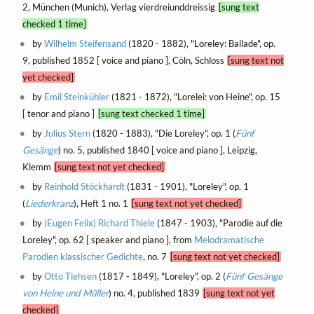
2, München (Munich), Verlag vierdreiunddreissig
[sung text
checked 1 time]
by
Wilhelm Steifensand
(1820 - 1882), "Loreley: Ballade", op.
9, published 1852 [ voice and piano ], Cöln, Schloss
[sung text not
yet checked]
by
Emil Steinkühler
(1821 - 1872), "Lorelei: von Heine", op. 15
[ tenor and piano ]
[sung text checked 1 time]
by
Julius Stern
(1820 - 1883), "Die Loreley", op. 1 (
Fünf
Gesänge
) no. 5, published 1840 [ voice and piano ], Leipzig,
Klemm
[sung text not yet checked]
by
Reinhold Stöckhardt
(1831 - 1901), "Loreley", op. 1
(
Liederkranz
), Heft 1 no. 1
[sung text not yet checked]
by
(Eugen Felix) Richard Thiele
(1847 - 1903), "Parodie auf die
Loreley", op. 62 [ speaker and piano ], from
Melodramatische
Parodien klassischer Gedichte
, no. 7
[sung text not yet checked]
by
Otto Tiehsen
(1817 - 1849), "Loreley", op. 2 (
Fünf Gesänge
von Heine und Müller
) no. 4, published 1839
[sung text not yet
checked]