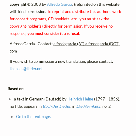
copyright ©
2008 by
Alfredo García
, (re)printed on this website
with kind permission.
To reprint and distribute this author's work
for concert programs, CD booklets, etc., you must ask the
copyright-holder(s) directly for permission. If you receive no
response,
you must consider it a refusal
.
Alfredo García. Contact:
alfredogarcia (AT) alfredogarcia (DOT)
com
If you wish to commission a new translation, please contact:
licenses@
lieder.
net
Based on:
a text in German (Deutsch) by
Heinrich Heine
(1797 - 1856),
no title, appears in
Buch der Lieder
, in
Die Heimkehr
, no. 2
Go to the text page.