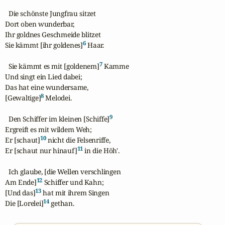
  Die schönste Jungfrau sitzet

Dort oben wunderbar,

Ihr goldnes Geschmeide blitzet

6
Sie kämmt [ihr goldenes]
 Haar.

7
  Sie kämmt es mit [goldenem]
 Kamme

Und singt ein Lied dabei;

Das hat eine wundersame,

8
[Gewaltige]
 Melodei.

9
  Den Schiffer im kleinen [Schiffe]
Ergreift es mit wildem Weh;

10
Er [schaut]
 nicht die Felsenriffe,

11
Er [schaut nur hinauf]
 in die Höh'.

  Ich glaube, [die Wellen verschlingen

12
Am Ende]
 Schiffer und Kahn;

13
[Und das]
 hat mit ihrem Singen

14
Die [Lorelei]
 gethan.