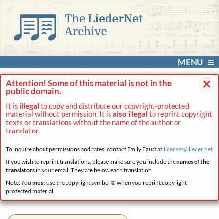
MENU
×
Attention! Some of this material
is not
in the
public domain.
It is
illegal
to copy and distribute our copyright-protected
material without permission. It is
also illegal
to reprint copyright
texts or translations without the name of the author or
translator.
To inquire about permissions and rates, contact Emily Ezust at
licenses@
lieder.
net
If you wish to reprint translations, please make sure you include the
names of the
translators
in your email. They are below each translation.
Note: You
must
use the copyright symbol © when you reprint copyright-
protected material.