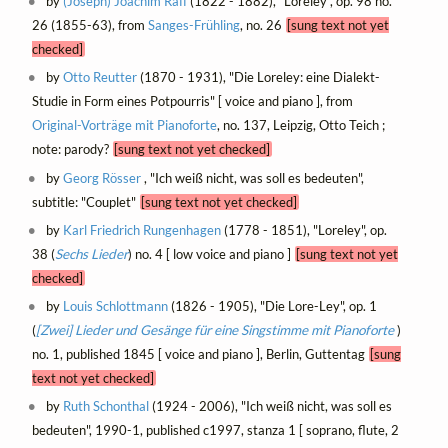
by
(Joseph) Joachim Raff
(1822 - 1882), "Loreley", op. 98 no.
26 (1855-63), from
Sanges-Frühling
, no. 26
[sung text not yet
checked]
by
Otto Reutter
(1870 - 1931), "Die Loreley: eine Dialekt-
Studie in Form eines Potpourris" [ voice and piano ], from
Original-Vorträge mit Pianoforte
, no. 137, Leipzig, Otto Teich ;
note: parody?
[sung text not yet checked]
by
Georg Rösser
, "Ich weiß nicht, was soll es bedeuten",
subtitle: "Couplet"
[sung text not yet checked]
by
Karl Friedrich Rungenhagen
(1778 - 1851), "Loreley", op.
38 (
Sechs Lieder
) no. 4 [ low voice and piano ]
[sung text not yet
checked]
by
Louis Schlottmann
(1826 - 1905), "Die Lore-Ley", op. 1
(
[Zwei] Lieder und Gesänge für eine Singstimme mit Pianoforte
)
no. 1, published 1845 [ voice and piano ], Berlin, Guttentag
[sung
text not yet checked]
by
Ruth Schonthal
(1924 - 2006), "Ich weiß nicht, was soll es
bedeuten", 1990-1, published c1997, stanza 1 [ soprano, flute, 2