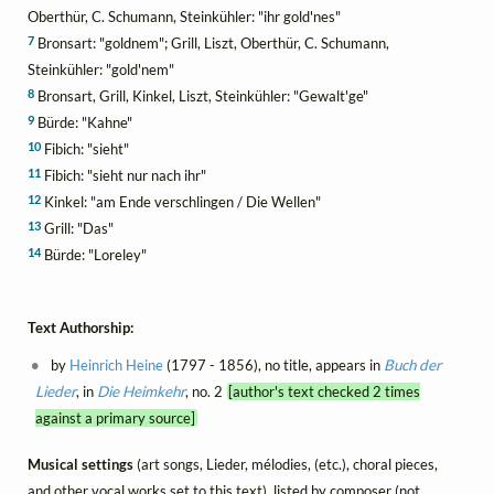
Oberthür, C. Schumann, Steinkühler: "ihr gold'nes"
7
Bronsart: "goldnem"; Grill, Liszt, Oberthür, C. Schumann,
Steinkühler: "gold'nem"
8
Bronsart, Grill, Kinkel, Liszt, Steinkühler: "Gewalt'ge"
9
Bürde: "Kahne"
10
Fibich: "sieht"
11
Fibich: "sieht nur nach ihr"
12
Kinkel: "am Ende verschlingen / Die Wellen"
13
Grill: "Das"
14
Bürde: "Loreley"
Text Authorship:
by
Heinrich Heine
(1797 - 1856), no title, appears in
Buch der
Lieder
, in
Die Heimkehr
, no. 2
[author's text checked 2 times
against a primary source]
Musical settings
(art songs, Lieder, mélodies, (etc.), choral pieces,
and other vocal works set to this text), listed by composer (not