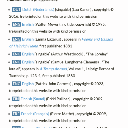
DUT
Dutch (Nederlands)
[singable] (Lau Kanen) ,
copyright ©
2016, (re)printed on this website with kind permission
ENG
English
(Walter Meyer) , no title,
copyright ©
1995,
(re)printed on this website with kind permission
ENG
English
(Emma Lazarus) , appears in
Poems and Ballads
of Heinrich Heine
, first published 1881
ENG
English
[singable] (Arthur Westbrook) , "The Loreley"
ENG
English
[singable] (Samuel Langhorne Clemens) , "The
lorelei", appears in
A Tramp Abroad
, Volume 1, Leipzig: Bernhard
Tauchnitz, p. 123-4, first published 1880
ENG
English
(Patrick John Corness) ,
copyright ©
2023,
(re)printed on this website with kind permission
FIN
Finnish (Suomi)
(Erkki Pullinen) ,
copyright ©
2009,
(re)printed on this website with kind permission
FRE
French (Français)
(Pierre Mathé) ,
copyright ©
2009,
(re)printed on this website with kind permission