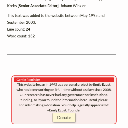
Krebs
[Senior Associate Editor]
, Johann Winkler
This text was added to the website between May 1995 and
September 2003.
Line count:
24
Word count:
132
Gentle Reminder
This website began in 1995 as a personal project by Emily Ezust,
who has been working on it full-time without a salary since 2008.
Our research has never had any government or institutional
funding, so if you found the information here useful, please
consider making a donation. Your help is greatly appreciated!
–Emily Ezust, Founder
Donate