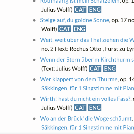
Rothhaarig ist mein Schätzelein
, op. 
Julius Wolff)
CAT
ENG
Steige auf, du goldne Sonne
, op. 17 n
Wolff)
CAT
ENG
Weit, weit über das Thal ziehen die 
no. 2 (Text: Rochus Otto , Fürst zu L
Wenn der Stern über'm Kirchthurm s
(Text: Julius Wolff)
CAT
ENG
Wer klappert von dem Thurme
, op. 1
Säkkingen, für 1 Singstimme mit Pia
Wirth! hast du nicht ein volles Fass?
,
Julius Wolff)
CAT
ENG
Wo an der Brück' die Woge schäumt
,
Säkkingen, für 1 Singstimme mit Pia