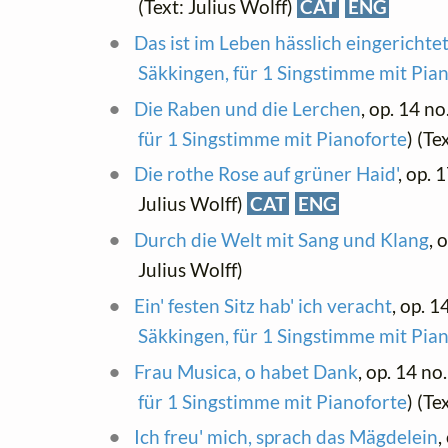
(Text: Julius Wolff)
CAT
ENG
Das ist im Leben hässlich eingerichte
Säkkingen, für 1 Singstimme mit Pia
Die Raben und die Lerchen
, op. 14 no
für 1 Singstimme mit Pianoforte
) (Te
Die rothe Rose auf grüner Haid'
, op. 
Julius Wolff)
CAT
ENG
Durch die Welt mit Sang und Klang
, 
Julius Wolff)
Ein' festen Sitz hab' ich veracht
, op. 1
Säkkingen, für 1 Singstimme mit Pia
Frau Musica, o habet Dank
, op. 14 no.
für 1 Singstimme mit Pianoforte
) (Te
Ich freu' mich, sprach das Mägdelein
,