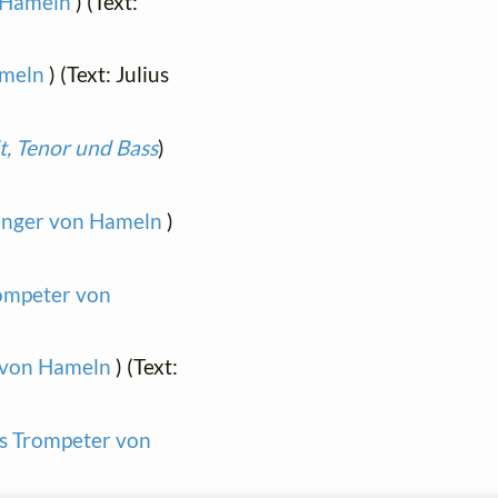
n Hameln
) (Text:
ameln
) (Text: Julius
t, Tenor und Bass
)
fänger von Hameln
)
rompeter von
r von Hameln
) (Text:
's Trompeter von