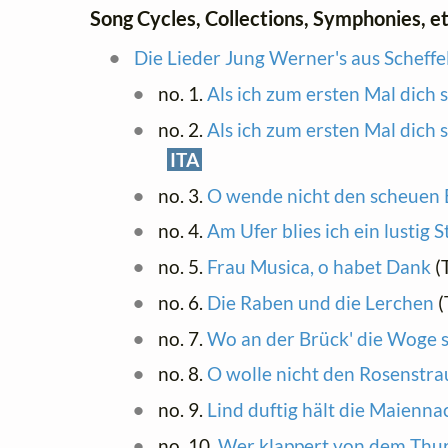
Song Cycles, Collections, Symphonies, et
Die Lieder Jung Werner's aus Scheffe
no. 1.
Als ich zum ersten Mal dich
no. 2.
Als ich zum ersten Mal dich 
ITA
no. 3.
O wende nicht den scheuen 
no. 4.
Am Ufer blies ich ein lustig 
no. 5.
Frau Musica, o habet Dank
(T
no. 6.
Die Raben und die Lerchen
(
no. 7.
Wo an der Brück' die Woge 
no. 8.
O wolle nicht den Rosenstra
no. 9.
Lind duftig hält die Maienna
no. 10.
Wer klappert von dem Th