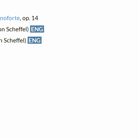
anoforte
, op. 14
on Scheffel)
ENG
n Scheffel)
ENG