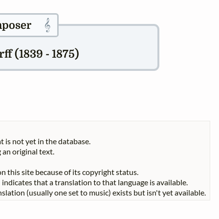
𝄞
poser
f (1839 - 1875)
t is not yet in the database.
 an original text.
n this site because of its copyright status.
indicates that a translation to that language is available.
slation (usually one set to music) exists but isn't yet available.