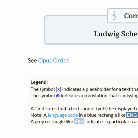
𝄞
Com
Ludwig Scherf
See
Opus Order
Legend:
The symbol
[x]
indicates a placeholder for a text tha
The symbol
⊗
indicates a translation that is missing
A
*
indicates that a text cannot (yet?) be displayed o
Note: A
language code
in a blue rectangle like
ENG
A grey rectangle like
FRE
indicates a particular tran