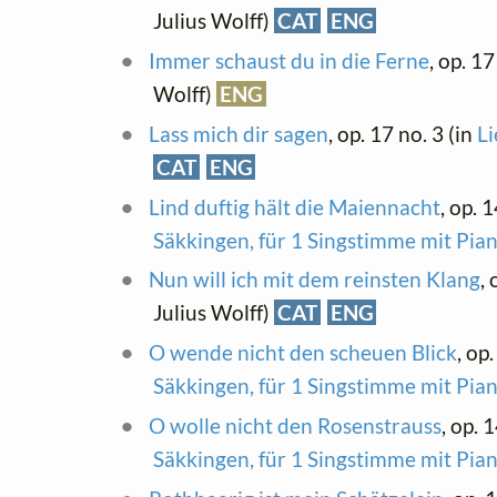
Julius Wolff)
CAT
ENG
Immer schaust du in die Ferne
, op. 17
Wolff)
ENG
Lass mich dir sagen
, op. 17 no. 3 (in
Li
CAT
ENG
Lind duftig hält die Maiennacht
, op. 
Säkkingen, für 1 Singstimme mit Pia
Nun will ich mit dem reinsten Klang
, 
Julius Wolff)
CAT
ENG
O wende nicht den scheuen Blick
, op
Säkkingen, für 1 Singstimme mit Pia
O wolle nicht den Rosenstrauss
, op. 
Säkkingen, für 1 Singstimme mit Pia