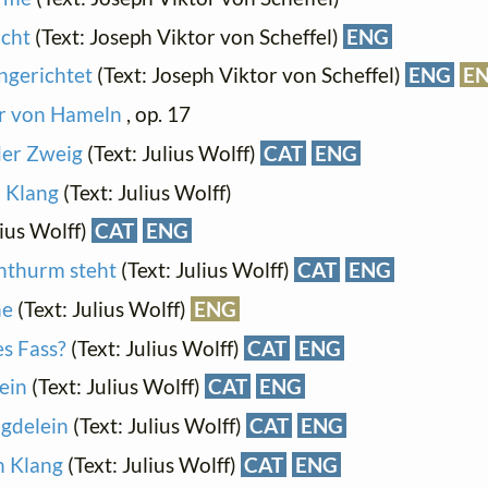
acht
(Text: Joseph Viktor von Scheffel)
ENG
ingerichtet
(Text: Joseph Viktor von Scheffel)
ENG
E
er von Hameln
, op. 17
der Zweig
(Text: Julius Wolff)
CAT
ENG
d Klang
(Text: Julius Wolff)
lius Wolff)
CAT
ENG
hthurm steht
(Text: Julius Wolff)
CAT
ENG
ne
(Text: Julius Wolff)
ENG
es Fass?
(Text: Julius Wolff)
CAT
ENG
ein
(Text: Julius Wolff)
CAT
ENG
ägdelein
(Text: Julius Wolff)
CAT
ENG
n Klang
(Text: Julius Wolff)
CAT
ENG