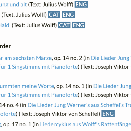
ung und alt
(Text: Julius Wolff)
ENG
e
(Text: Julius Wolff)
CAT
ENG
Haid'
(Text: Julius Wolff)
CAT
ENG
order
war am sechsten Märze
, op. 14 no. 2 (in
Die Lieder Jung
für 1 Singstimme mit Pianoforte
) (Text: Joseph Viktor
rstummten meine Worte
, op. 14 no. 1 (in
Die Lieder Jun
für 1 Singstimme mit Pianoforte
) (Text: Joseph Viktor
 14 no. 4 (in
Die Lieder Jung Werner's aus Scheffel's 
noforte
) (Text: Joseph Viktor von Scheffel)
ENG
g
, op. 17 no. 1 (in
Liedercyklus aus Wolff's Rattenfän