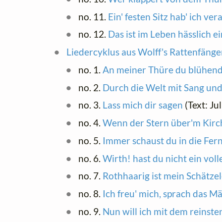
no. 11.
Ein' festen Sitz hab' ich ver
no. 12.
Das ist im Leben hässlich e
Liedercyklus aus Wolff's Rattenfäng
no. 1.
An meiner Thüre du blühen
no. 2.
Durch die Welt mit Sang un
no. 3.
Lass mich dir sagen
(Text: Ju
no. 4.
Wenn der Stern über'm Kirc
no. 5.
Immer schaust du in die Fer
no. 6.
Wirth! hast du nicht ein voll
no. 7.
Rothhaarig ist mein Schätzel
no. 8.
Ich freu' mich, sprach das M
no. 9.
Nun will ich mit dem reinste