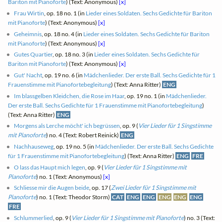
Bariton mit Pianoforte
) (Text: Anonymous)
[x]
Frau Wirtin
, op. 18 no. 1 (in
Lieder eines Soldaten. Sechs Gedichte für Bariton
mit Pianoforte
) (Text: Anonymous)
[x]
Geheimnis
, op. 18 no. 4 (in
Lieder eines Soldaten. Sechs Gedichte für Bariton
mit Pianoforte
) (Text: Anonymous)
[x]
Gutes Quartier
, op. 18 no. 3 (in
Lieder eines Soldaten. Sechs Gedichte für
Bariton mit Pianoforte
) (Text: Anonymous)
[x]
Gut' Nacht
, op. 19 no. 6 (in
Mädchenlieder. Der erste Ball. Sechs Gedichte für 1
Frauenstimme mit Pianofortebegleitung
) (Text: Anna Ritter)
ENG
Im blassgelben Kleidchen, die Rose im Haar
, op. 19 no. 1 (in
Mädchenlieder.
Der erste Ball. Sechs Gedichte für 1 Frauenstimme mit Pianofortebegleitung
)
(Text: Anna Ritter)
ENG
Morgens als Lerche möcht' ich begrüssen
, op. 9 (
Vier Lieder für 1 Singstimme
mit Pianoforte
) no. 4 (Text: Robert Reinick)
ENG
Nachhauseweg
, op. 19 no. 5 (in
Mädchenlieder. Der erste Ball. Sechs Gedichte
für 1 Frauenstimme mit Pianofortebegleitung
) (Text: Anna Ritter)
ENG
FRE
O lass das Haupt mich legen
, op. 9 (
Vier Lieder für 1 Singstimme mit
Pianoforte
) no. 1 (Text: Anonymous)
[x]
Schliesse mir die Augen beide
, op. 17 (
Zwei Lieder für 1 Singstimme mit
Pianoforte
) no. 1 (Text: Theodor Storm)
CAT
ENG
ENG
ENG
ENG
ENG
FRE
Schlummerlied
, op. 9 (
Vier Lieder für 1 Singstimme mit Pianoforte
) no. 3 (Text: