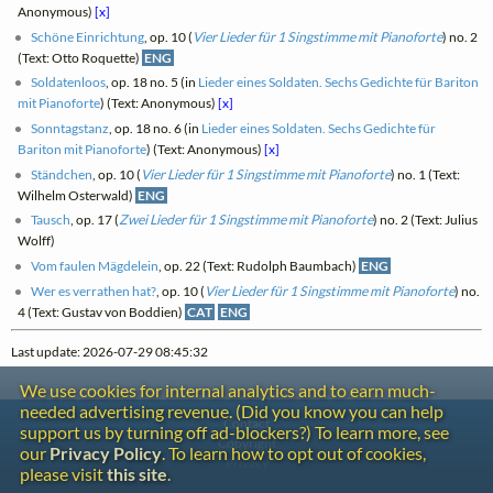
Anonymous)
[x]
Schöne Einrichtung
, op. 10 (
Vier Lieder für 1 Singstimme mit Pianoforte
) no. 2
(Text: Otto Roquette)
ENG
Soldatenloos
, op. 18 no. 5 (in
Lieder eines Soldaten. Sechs Gedichte für Bariton
mit Pianoforte
) (Text: Anonymous)
[x]
Sonntagstanz
, op. 18 no. 6 (in
Lieder eines Soldaten. Sechs Gedichte für
Bariton mit Pianoforte
) (Text: Anonymous)
[x]
Ständchen
, op. 10 (
Vier Lieder für 1 Singstimme mit Pianoforte
) no. 1 (Text:
Wilhelm Osterwald)
ENG
Tausch
, op. 17 (
Zwei Lieder für 1 Singstimme mit Pianoforte
) no. 2 (Text: Julius
Wolff)
Vom faulen Mägdelein
, op. 22 (Text: Rudolph Baumbach)
ENG
Wer es verrathen hat?
, op. 10 (
Vier Lieder für 1 Singstimme mit Pianoforte
) no.
4 (Text: Gustav von Boddien)
CAT
ENG
Last update: 2026-07-29 08:45:32
We use cookies for internal analytics and to earn much-
needed advertising revenue. (Did you know you can help
Contact
support us by turning off ad-blockers?) To learn more, see
Copyright
our
Privacy Policy
. To learn how to opt out of cookies,
Privacy
please visit
this site
.