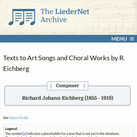
MENU
Texts to Art Songs and Choral Works by R.
Eichberg
Composer
𝄞
𝄞
Richard Johann Eichberg (1855 - 1919)
See
Opus Order
Legend:
The symbol
[x]
indicates a placeholder for a text that is not yet in the database.