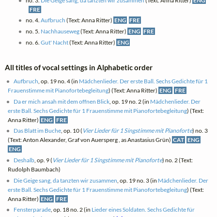
no. 3.
Die Geige sang, da tanzten wir zusammen
(Text: Anna Ritter)
ENG
FRE
no. 4.
Aufbruch
(Text: Anna Ritter)
ENG
FRE
no. 5.
Nachhauseweg
(Text: Anna Ritter)
ENG
FRE
no. 6.
Gut' Nacht
(Text: Anna Ritter)
ENG
All titles of vocal settings in Alphabetic order
Aufbruch
, op. 19 no. 4 (in
Mädchenlieder. Der erste Ball. Sechs Gedichte für 1
Frauenstimme mit Pianofortebegleitung
) (Text: Anna Ritter)
ENG
FRE
Da er mich ansah mit dem offnen Blick
, op. 19 no. 2 (in
Mädchenlieder. Der
erste Ball. Sechs Gedichte für 1 Frauenstimme mit Pianofortebegleitung
) (Text:
Anna Ritter)
ENG
FRE
Das Blatt im Buche
, op. 10 (
Vier Lieder für 1 Singstimme mit Pianoforte
) no. 3
(Text: Anton Alexander, Graf von Auersperg , as Anastasius Grün)
CAT
ENG
ENG
Deshalb
, op. 9 (
Vier Lieder für 1 Singstimme mit Pianoforte
) no. 2 (Text:
Rudolph Baumbach)
Die Geige sang, da tanzten wir zusammen
, op. 19 no. 3 (in
Mädchenlieder. Der
erste Ball. Sechs Gedichte für 1 Frauenstimme mit Pianofortebegleitung
) (Text:
Anna Ritter)
ENG
FRE
Fensterparade
, op. 18 no. 2 (in
Lieder eines Soldaten. Sechs Gedichte für