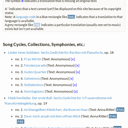
The symbol
⊗
indicates a translation that is missing an original text.
A
*
indicates that a text cannot (yet?) be displayed on this site because of its copyright
status.
Note: A
language code
in a blue rectangle like
ENG
indicates that a translation to that
language is available.
A grey rectangle like
FRE
indicates a particular translation (usually one set to music)
exists but isn't yet available.
Song Cycles, Collections, Symphonies, etc.:
Lieder eines Soldaten. Sechs Gedichte für Bariton mit Pianoforte
, op. 18
no. 1.
Frau Wirtin
(Text: Anonymous)
[x]
no. 2.
Fensterparade
(Text: Anonymous)
[x]
no. 3.
Gutes Quartier
(Text: Anonymous)
[x]
no. 4.
Geheimnis
(Text: Anonymous)
[x]
no. 5.
Soldatenloos
(Text: Anonymous)
[x]
no. 6.
Sonntagstanz
(Text: Anonymous)
[x]
Mädchenlieder. Der erste Ball. Sechs Gedichte für 1 Frauenstimme mit
Pianofortebegleitung
, op. 19
no. 1.
Im blassgelben Kleidchen, die Rose im Haar
(Text: Anna Ritter)
ENG
no. 2.
Da er mich ansah mit dem offnen Blick
(Text: Anna Ritter)
ENG
FRE