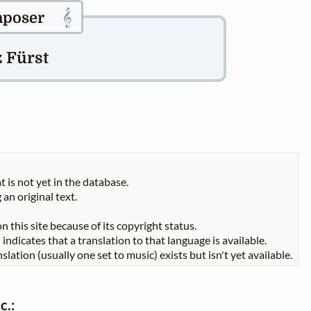
𝄞
poser
z Fürst
t is not yet in the database.
 an original text.
n this site because of its copyright status.
indicates that a translation to that language is available.
slation (usually one set to music) exists but isn't yet available.
c.: