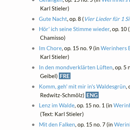
Karl Stieler)
Gute Nacht
, op. 8 (
Vier Lieder für 1 
Hör' ich seine Stimme wieder
, op. 10 (
Chamisso)
Im Chore
, op. 15 no. 9 (in
Werinhers B
Karl Stieler)
In den mondverklärten Lüften
, op. 5 
Geibel)
FRE
Komm, geh' mit mir in's Waldesgrün
, 
Redwitz-Schmölz)
ENG
Lenz im Walde
, op. 15 no. 1 (in
Werinh
(Text: Karl Stieler)
Mit den Falken
, op. 15 no. 7 (in
Werinh