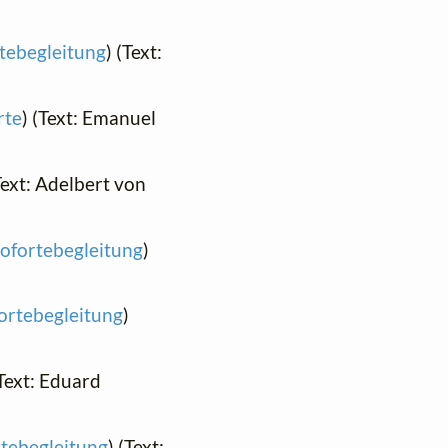
rtebegleitung
) (Text:
rte
) (Text: Emanuel
(Text: Adelbert von
nofortebegleitung
)
fortebegleitung
)
(Text: Eduard
rtebegleitung
) (Text: