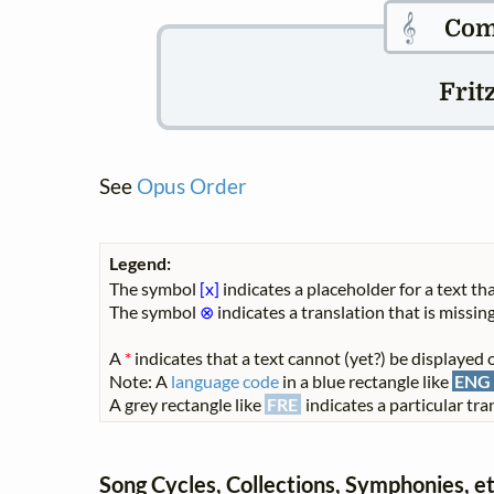
𝄞
Com
Frit
See
Opus Order
Legend:
The symbol
[x]
indicates a placeholder for a text tha
The symbol
⊗
indicates a translation that is missing
A
*
indicates that a text cannot (yet?) be displayed o
Note: A
language code
in a blue rectangle like
ENG
A grey rectangle like
FRE
indicates a particular tran
Song Cycles, Collections, Symphonies, et