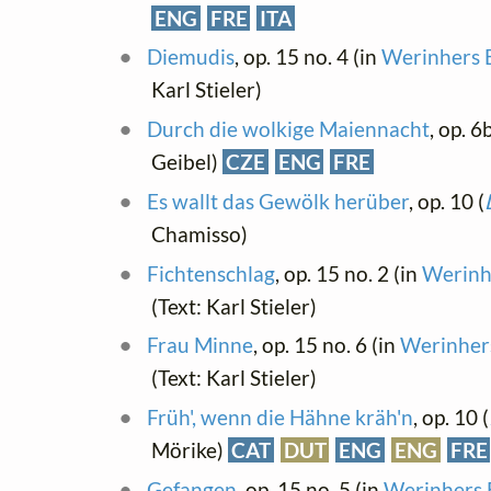
ENG
FRE
ITA
Diemudis
, op. 15 no. 4 (in
Werinhers B
Karl Stieler)
Durch die wolkige Maiennacht
, op. 6
Geibel)
CZE
ENG
FRE
Es wallt das Gewölk herüber
, op. 10 (
Chamisso)
Fichtenschlag
, op. 15 no. 2 (in
Werinhe
(Text: Karl Stieler)
Frau Minne
, op. 15 no. 6 (in
Werinhers
(Text: Karl Stieler)
Früh', wenn die Hähne kräh'n
, op. 10 (
Mörike)
CAT
DUT
ENG
ENG
FRE
Gefangen
, op. 15 no. 5 (in
Werinhers B