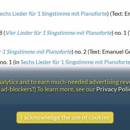
echs Lieder für 1 Singstimme mit Pianoforte
) (Text: 
8 (
Vier Lieder für 1 Singstimme mit Pianoforte
) no. 1
r 1 Singstimme mit Pianoforte
) no. 2 (Text: Emanuel G
 no. 1 (in
Sechs Lieder für 1 Singstimme mit Pianofort
analytics and to earn much-needed advertising re
 ad-blockers?) To learn more, see our
Privacy Poli
Contact
I acknowledge the use of cookies
Copyright
Privacy