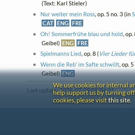
(Text: Karl Stieler)
Nur weiter mein Ross
, op. 5 no. 3 (in
S
CAT
ENG
FRE
Oh! Sommerfrühe blau und hold
, op. 
Geibel)
ENG
FRE
Spielmanns Lied
, op. 8 (
Vier Lieder fü
Wenn die Reb' im Safte schwillt
, op. 5
Geibel)
ENG
We use cookies for internal 
Last update: 2026-07-29 09:04:31
help support us by turning off
cookies, please visit
this site
.