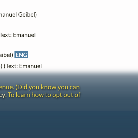
Emanuel Geibel)
 (Text: Emanuel
eibel)
ENG
e
) (Text: Emanuel
venue. (Did you know you can
cy
. To learn how to opt out of