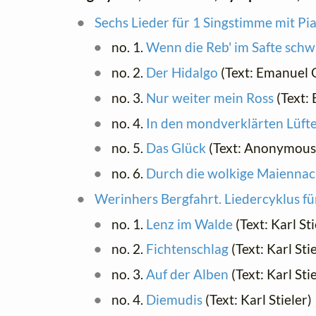
Sechs Lieder für 1 Singstimme mit Pi
no. 1.
Wenn die Reb' im Safte schwi
no. 2.
Der Hidalgo
(Text: Emanuel 
no. 3.
Nur weiter mein Ross
(Text:
no. 4.
In den mondverklärten Lüft
no. 5.
Das Glück
(Text: Anonymou
no. 6.
Durch die wolkige Maiennac
Werinhers Bergfahrt. Liedercyklus fü
no. 1.
Lenz im Walde
(Text: Karl Sti
no. 2.
Fichtenschlag
(Text: Karl Stie
no. 3.
Auf der Alben
(Text: Karl Stie
no. 4.
Diemudis
(Text: Karl Stieler)