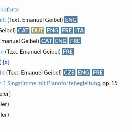
anoforte
llt
(Text: Emanuel Geibel)
ENG
Geibel)
CAT
DUT
ENG
FRE
ITA
 Emanuel Geibel)
CAT
ENG
FRE
en
(Text: Emanuel Geibel)
FRE
s)
[x]
ht
(Text: Emanuel Geibel)
CZE
ENG
FRE
r 1 Singstimme mit Pianofortebegleitung
, op. 15
eler)
ler)
ler)