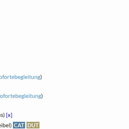
nofortebegleitung
)
nofortebegleitung
)
us)
[x]
eibel)
CAT
DUT