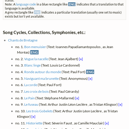
status.
Note: A
language code
in a blue rectangle like
ENG
indicates that a translation to that
language is available.
A grey rectangle like
FRE
indicates a particular translation (usually one set to music)
exists but isn't yet available.
Song Cycles, Collections, Symphonies, etc.:
Chants de Bretagne
no. 1.
Bon menuisier
(Text: Ioannes Papadiamantopoulos , as Jean
Moréas)
ENG
no. 2.
Vogue la nacelle
(Text: Jean Ajalbert)
[x]
no. 3.
Blanc linge
(Text: Louis Le Cardonnel)
no. 4.
Ronde autour du monde
(Text: Paul Fort)
ENG
no. 5.
Naviguant ma brunette
(Text: Anonymous)
[x]
no. 6.
La corde
(Text: Paul Fort)
no. 7.
Les croix de bois
(Text: Paul Gérardy)
no. 8.
Le Pain
(Text: Stéphane Mallarmé)
[x]
no. 9.
Le fuseau
(Text: Arthur Justin Léon Leclère , as Tristan Klingsor)
[x]
no. 10.
Les trois Gobelets
(Text: Arthur Justin Léon Leclère , as Tristan
Klingsor)
[x]
no. 11.
Historiette
(Text: Séverin Faust , as Camille Mauclair)
[x]