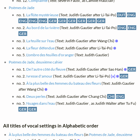
no. 12.
Complainte
(Text: Séverin Faust , as Camille Mauclair)
Poèmes de Jade
no. 1.
La flûte mystérieuse
(Text: Judith Gautier after Li-Tai-Po)
DUT
ENG
ENG
ENG
ENG
GER
GER
GER
GER
GER
GER
no. 2.
Au bord de la rivière
(Text: Judith Gautier after Li-Tai-Po)
ENG
ENG
GER
no. 3.
La feuille sur l'eau
(Text: Judith Gautier after Wang Chi)
⊗
no. 4.
La fleur défendue
(Text: Judith Gautier after Li-Tai-Po)
⊗
no. 5.
L'ombre des feuilles d'oranger
(Text: Judith Gautier)
Poèmes de Jade, deuxième cahier
no. 1.
De l'autre côté du fleuve
(Text: Judith Gautier after Sao Han)
⊗
GER
no. 2.
Ivresse d'amour
(Text: Judith Gautier after Li-Tai-Po)
[x]
⊗
GER
no. 3.
À la plus belle des femmes du bateau des fleurs
(Text: Judith Gautier
after Wang Chi)
⊗
no. 4.
Deux perles
(Text: Judith Gautier after Chang Chi)
CHI
ENG
no. 5.
Nuages dans l'eau
(Text: Judith Gautier , as Judith Walter after Tu Fu)
GER
GER
All titles of vocal settings in Alphabetic order
À la plus belle des femmes du bateau des fleurs
(in
Poèmes de Jade, deuxième