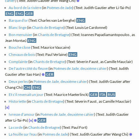
cahier
) (Text: Judith Gautier after Wang Chi)
⊗
Au bord de la rivière
(in
Poèmes de Jade
) (Text: Judith Gautier after Li-Tai-Po)
ENG
ENG
GER
Barque d'or
(Text: Charles van Lerberghe)
ENG
Blanc linge
(in
Chants de Bretagne
) (Text: Louis Le Cardonnel)
Bon menuisier
(in
Chants de Bretagne
) (Text: Ioannes Papadiamantopoulos , as
Jean Moréas)
ENG
Bouche close
(Text: Maurice Vaucaire)
Chevaux de bois
(Text: Paul Verlaine)
ENG
Complainte
(in
Chants de Bretagne
) (Text: Séverin Faust , as Camille Mauclair)
De l'autre côté du fleuve
(in
Poèmes de Jade, deuxième cahier
) (Text: Judith
Gautier after Sao Han)
⊗
GER
Deux perles
(in
Poèmes de Jade, deuxième cahier
) (Text: Judith Gautier after
Chang Chi)
CHI
ENG
Et s'il revenait un jour
(Text: Maurice Maeterlinck)
GER
ITA
RUS
Historiette
(in
Chants de Bretagne
) (Text: Séverin Faust , as Camille Mauclair)
[x]
Ivresse d'amour
(in
Poèmes de Jade, deuxième cahier
) (Text: Judith Gautier
after Li-Tai-Po)
[x]
⊗
GER
La corde
(in
Chants de Bretagne
) (Text: Paul Fort)
La feuille sur l'eau
(in
Poèmes de Jade
) (Text: Judith Gautier after Wang Chi)
⊗