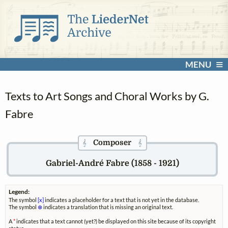
MENU
Texts to Art Songs and Choral Works by G.
Fabre
Composer
𝄞
𝄞
Gabriel-André Fabre (1858 - 1921)
Legend:
The symbol
[x]
indicates a placeholder for a text that is not yet in the database.
The symbol
⊗
indicates a translation that is missing an original text.
A
*
indicates that a text cannot (yet?) be displayed on this site because of its copyright