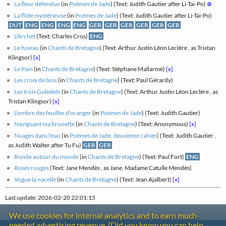
La fleur défendue
(in
Poèmes de Jade
) (Text: Judith Gautier after Li-Tai-Po)
⊗
La flûte mystérieuse
(in
Poèmes de Jade
) (Text: Judith Gautier after Li-Tai-Po)
DUT
ENG
ENG
ENG
ENG
GER
GER
GER
GER
GER
GER
L'Archet
(Text: Charles Cros)
ENG
Le fuseau
(in
Chants de Bretagne
) (Text: Arthur Justin Léon Leclère , as Tristan
Klingsor)
[x]
Le Pain
(in
Chants de Bretagne
) (Text: Stéphane Mallarmé)
[x]
Les croix de bois
(in
Chants de Bretagne
) (Text: Paul Gérardy)
Les trois Gobelets
(in
Chants de Bretagne
) (Text: Arthur Justin Léon Leclère , as
Tristan Klingsor)
[x]
L'ombre des feuilles d'oranger
(in
Poèmes de Jade
) (Text: Judith Gautier)
Naviguant ma brunette
(in
Chants de Bretagne
) (Text: Anonymous)
[x]
Nuages dans l'eau
(in
Poèmes de Jade, deuxième cahier
) (Text: Judith Gautier ,
as Judith Walter after Tu Fu)
GER
GER
Ronde autour du monde
(in
Chants de Bretagne
) (Text: Paul Fort)
ENG
Roses rouges
(Text: Jane Mendès , as Jane, Madame Catulle Mendès)
Vogue la nacelle
(in
Chants de Bretagne
) (Text: Jean Ajalbert)
[x]
Last update: 2026-02-20 22:01:15
We use cookies for internal analytics and to earn much-
needed advertising revenue. (Did you know you can help