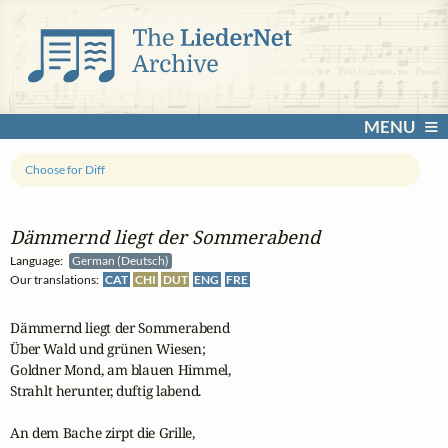
MENU
Choose for Diff
Dämmernd liegt der Sommerabend
Language:
German (Deutsch)
Our translations:
CAT
CHI
DUT
ENG
FRE
Dämmernd liegt der Sommerabend

Über Wald und grünen Wiesen;

Goldner Mond, am blauen Himmel,

Strahlt herunter, duftig labend.

An dem Bache zirpt die Grille,
