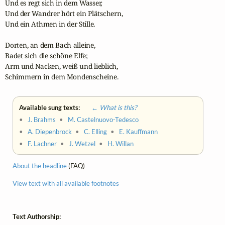
Und es regt sich in dem Wasser,

Und der Wandrer hört ein Plätschern,

Und ein Athmen in der Stille.

Dorten, an dem Bach alleine,

Badet sich die schöne Elfe;

Arm und Nacken, weiß und lieblich,

Schimmern in dem Mondenscheine.
Available sung texts:
← What is this?
•
J. Brahms
•
M. Castelnuovo-Tedesco
•
A. Diepenbrock
•
C. Elling
•
E. Kauffmann
•
F. Lachner
•
J. Wetzel
•
H. Willan
About the headline
(FAQ)
View text with all available footnotes
Text Authorship: