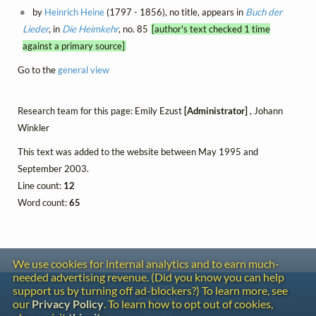
by
Heinrich Heine
(1797 - 1856), no title, appears in
Buch der
Lieder
, in
Die Heimkehr
, no. 85
[author's text checked 1 time
against a primary source]
Go to the
general view
Research team for this page: Emily Ezust
[Administrator]
, Johann
Winkler
This text was added to the website between May 1995 and
September 2003.
Line count:
12
Word count:
65
We use cookies for internal analytics and to earn much-
needed advertising revenue. (Did you know you can help
Contact
support us by turning off ad-blockers?) To learn more, see
Copyright
our
Privacy Policy
. To learn how to opt out of cookies,
Privacy