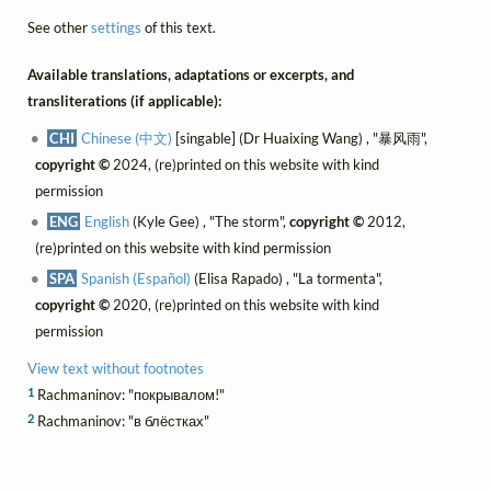
See other
settings
of this text.
Available translations, adaptations or excerpts, and
transliterations (if applicable):
CHI
Chinese (中文)
[singable] (Dr Huaixing Wang) , "暴风雨",
copyright ©
2024, (re)printed on this website with kind
permission
ENG
English
(Kyle Gee) , "The storm",
copyright ©
2012,
(re)printed on this website with kind permission
SPA
Spanish (Español)
(Elisa Rapado) , "La tormenta",
copyright ©
2020, (re)printed on this website with kind
permission
View text without footnotes
1
Rachmaninov: "покрывалом!"
2
Rachmaninov: "в блёстках"