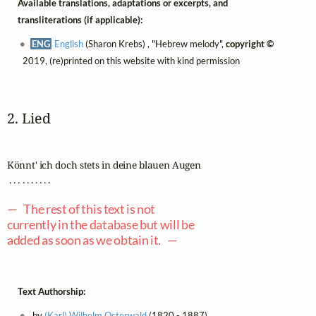
Available translations, adaptations or excerpts, and
transliterations (if applicable):
ENG
English
(Sharon Krebs) , "Hebrew melody",
copyright ©
2019, (re)printed on this website with kind permission
2. Lied
Könnt' ich doch stets in deine blauen Augen

 . . . . . . . . . .

— The rest of this text is not
currently in the database but will be
added as soon as we obtain it. —
Text Authorship:
by
(Karl) Wilhelm Osterwald
(1820 - 1887)