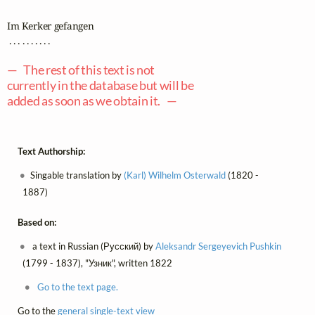
Im Kerker gefangen

 . . . . . . . . . .

— The rest of this text is not
currently in the database but will be
added as soon as we obtain it. —
Text Authorship:
Singable translation by
(Karl) Wilhelm Osterwald
(1820 -
1887)
Based on:
a text in Russian (Русский) by
Aleksandr Sergeyevich Pushkin
(1799 - 1837), "Узник", written 1822
Go to the text page.
Go to the
general single-text view