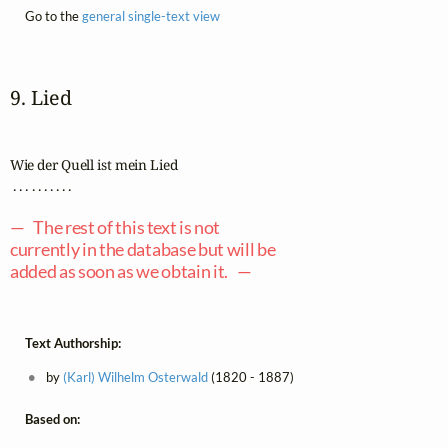
Go to the
general single-text view
9. Lied
Wie der Quell ist mein Lied

 . . . . . . . . . .

— The rest of this text is not
currently in the database but will be
added as soon as we obtain it. —
Text Authorship:
by
(Karl) Wilhelm Osterwald
(1820 - 1887)
Based on: