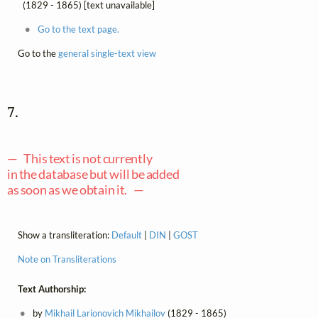
(1829 - 1865) [text unavailable]
Go to the text page.
Go to the
general single-text view
7. 
— This text is not currently
in the database but will be added
as soon as we obtain it. —
Show a transliteration:
Default
|
DIN
|
GOST
Note on Transliterations
Text Authorship:
by
Mikhail Larionovich Mikhailov
(1829 - 1865)