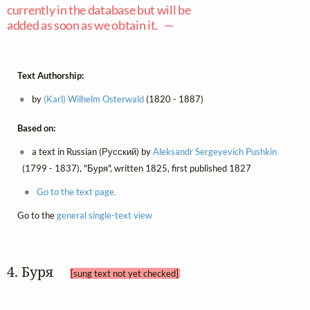
currently in the database but will be
added as soon as we obtain it. —
Text Authorship:
by
(Karl) Wilhelm Osterwald
(1820 - 1887)
Based on:
a text in Russian (Русский) by
Aleksandr Sergeyevich Pushkin
(1799 - 1837), "Буря", written 1825, first published 1827
Go to the text page.
Go to the
general single-text view
4. Буря 
[sung text not yet checked]