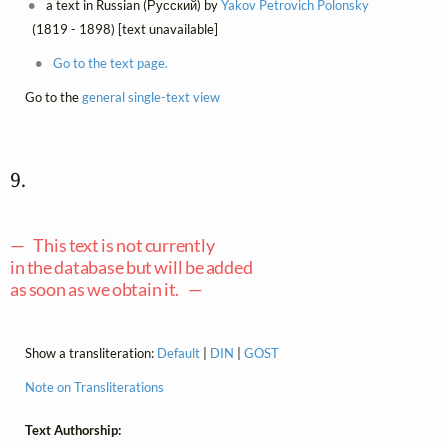
a text in Russian (Русский) by
Yakov Petrovich Polonsky
(1819 - 1898) [text unavailable]
Go to the text page.
Go to the
general single-text view
9. 
— This text is not currently
in the database but will be added
as soon as we obtain it. —
Show a transliteration:
Default
|
DIN
|
GOST
Note on Transliterations
Text Authorship: