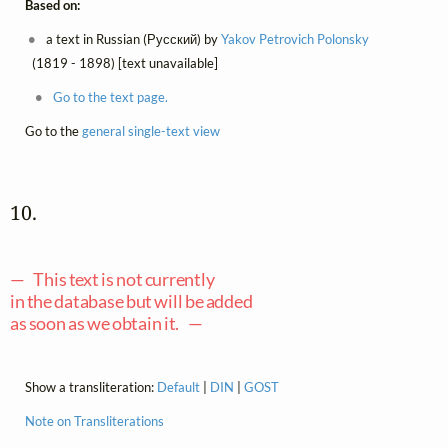
Based on:
a text in Russian (Русский) by
Yakov Petrovich Polonsky
(1819 - 1898) [text unavailable]
Go to the text page.
Go to the
general single-text view
10. 
— This text is not currently
in the database but will be added
as soon as we obtain it. —
Show a transliteration:
Default
|
DIN
|
GOST
Note on Transliterations