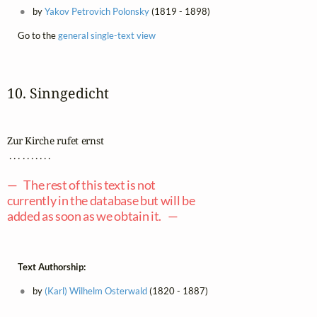
by
Yakov Petrovich Polonsky
(1819 - 1898)
Go to the
general single-text view
10. Sinngedicht
Zur Kirche rufet ernst

 . . . . . . . . . .

— The rest of this text is not
currently in the database but will be
added as soon as we obtain it. —
Text Authorship:
by
(Karl) Wilhelm Osterwald
(1820 - 1887)