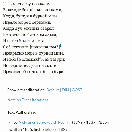
Ты видел деву на скале,

В одежде белой, над волнами,

Когда, бушуя в бурной мгле.

Играло море с берегами,

Когда луч молний озарял

Её всечасно блеском алым,

И ветер бился и летал

1
С её летучим [покрывалом?]
Прекрасно море в бурной мгле,

2
И небо [в блесках]
, без лазури;

Но верь мне: дева на скале

Прекрасней волн, небес и бури.
Show a transliteration:
Default
|
DIN
|
GOST
Note on Transliterations
Text Authorship:
by
Aleksandr Sergeyevich Pushkin
(1799 - 1837), "Буря",
written 1825, first published 1827