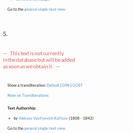
Go to the
general single-text view
5. 
— This text is not currently
in the database but will be added
as soon as we obtain it. —
Show a transliteration:
Default
|
DIN
|
GOST
Note on Transliterations
Text Authorship:
by
Aleksey Vasil'yevich Kol'tsov
(1808 - 1842)
Go to the
general single-text view