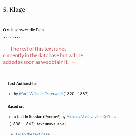
5. Klage
O wie schwer die Pein

 . . . . . . . . . .

— The rest of this text is not
currently in the database but will be
added as soon as we obtain it. —
Text Authorship:
by
(Karl) Wilhelm Osterwald
(1820 - 1887)
Based on:
a text in Russian (Русский) by
Aleksey Vasil'yevich Kol'tsov
(1808 - 1842) [text unavailable]
Go to the text page.