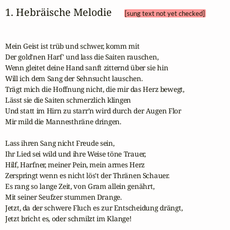
1. Hebräische Melodie 
[sung text not yet checked]
Mein Geist ist trüb und schwer, komm mit

Der gold'nen Harf' und lass die Saiten rauschen,

Wenn gleitet deine Hand sanft zitternd über sie hin

Will ich dem Sang der Sehnsucht lauschen.

Trägt mich die Hoffnung nicht, die mir das Herz bewegt,

Lässt sie die Saiten schmerzlich klingen

Und statt im Hirn zu starr'n wird durch der Augen Flor

Mir mild die Mannesthräne dringen.

Lass ihren Sang nicht Freude sein, 

Ihr Lied sei wild und ihre Weise töne Trauer,

Hilf, Harfner, meiner Pein, mein armes Herz

Zerspringt wenn es nicht lös't der Thränen Schauer.

Es rang so lange Zeit, von Gram allein genährt,

Mit seiner Seufzer stummen Drange.

Jetzt, da der schwere Fluch es zur Entscheidung drängt,

Jetzt bricht es, oder schmilzt im Klange!