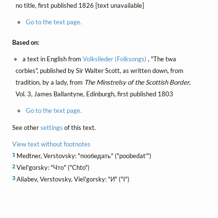
no title, first published 1826 [text unavailable]
Go to the text page.
Based on:
a text in English from
Volkslieder (Folksongs)
, "The twa
corbies", published by Sir Walter Scott, as written down, from
tradition, by a lady, from
The Minstrelsy of the Scottish Border
,
Vol. 3, James Ballantyne, Edinburgh, first published 1803
Go to the text page.
See other
settings
of this text.
View text without footnotes
1
Medtner, Verstovsky: "пообедать" ("poobedat'")
2
Viel'gorsky: "Что" ("Chto")
3
Aliabev, Verstovsky, Viel'gorsky: "И" ("I")