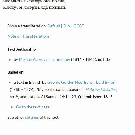
Час настал - теперь она полна,

Как кубок смерти, яда полный.
Show a transliteration:
Default
|
DIN
|
GOST
Note on Transliterations
Text Authorship:
by
Mikhail Yur'yevich Lermontov
(1814 - 1841), no title
Based on:
a text in English by
George Gordon Noel Byron, Lord Byron
(1788 - 1824), "My soul is dark", appears in
Hebrew Melodies
,
no. 9, adaptation of I Samuel 16:14-23, first published 1815
Go to the text page.
See other
settings
of this text.