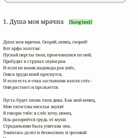
1. Душа моя мрачна
(Sung text)
Душа моя мрачна. Скорей, певец, скорей!

Вот арфа золотая:

Пускай персты твои, промчавшися по ней,

Пробудят в струнах звуки рая.

И если не навек надежды рок унёс,

Они в груди моей проснутся,

И если есть в очах застывших капля слёз -

Они растают и прольются.

Пусть будет песнь твоя дика. Как мой венец,

Мне тягостны веселья звуки!

Я говорю тебе: я слёз хочу, певец,

Иль разорвётся грудь от муки.

Страданьями была упитана она,

Томилась долго и безмолвно; и грозный
