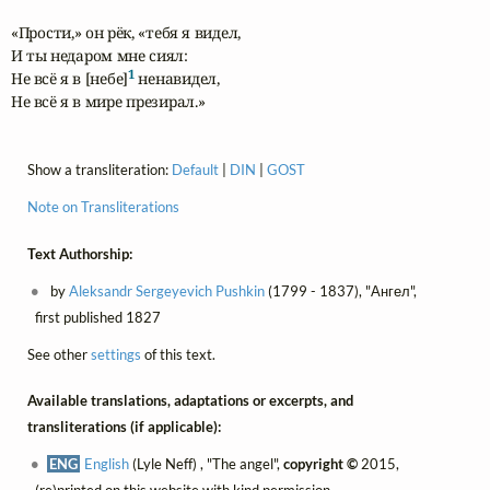
«Прости,» он рёк, «тебя я видел,

И ты недаром мне сиял:

1
Не всё я в [небе]
 ненавидел,

Не всё я в мире презирал.»
Show a transliteration:
Default
|
DIN
|
GOST
Note on Transliterations
Text Authorship:
by
Aleksandr Sergeyevich Pushkin
(1799 - 1837), "Ангел",
first published 1827
See other
settings
of this text.
Available translations, adaptations or excerpts, and
transliterations (if applicable):
ENG
English
(Lyle Neff) , "The angel",
copyright ©
2015,