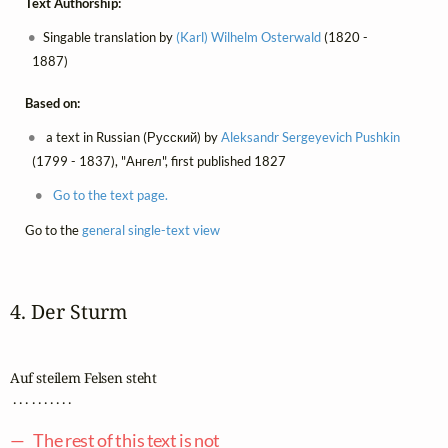
Text Authorship:
Singable translation by
(Karl) Wilhelm Osterwald
(1820 -
1887)
Based on:
a text in Russian (Русский) by
Aleksandr Sergeyevich Pushkin
(1799 - 1837), "Ангел", first published 1827
Go to the text page.
Go to the
general single-text view
4. Der Sturm
Auf steilem Felsen steht

 . . . . . . . . . .

— The rest of this text is not