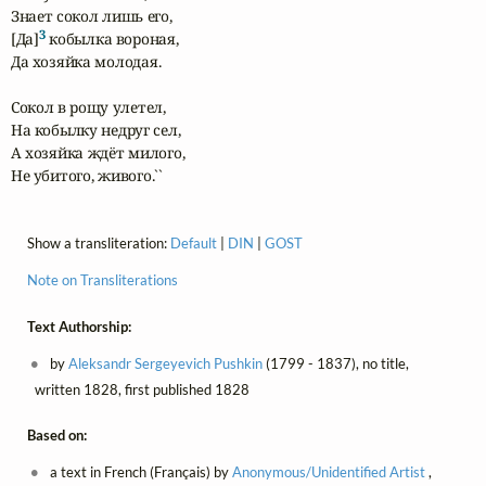
Знает сокол лишь его,

3
[Да]
 кобылка вороная,

Да хозяйка молодая.

Сокол в рощу улетел,

На кобылку недруг сел,

А хозяйка ждёт милого,

Не убитого, живого.``
Show a transliteration:
Default
|
DIN
|
GOST
Note on Transliterations
Text Authorship:
by
Aleksandr Sergeyevich Pushkin
(1799 - 1837), no title,
written 1828, first published 1828
Based on:
a text in French (Français) by
Anonymous/Unidentified Artist
,