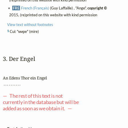
(re)printed on this website with kind permission
FRE
French (Français)
(Guy Laffaille) , "Ange",
copyright ©
2015, (re)printed on this website with kind permission
View text without footnotes
1
Cui: "мире" (mire)
3. Der Engel
An Edens Thor ein Engel

 . . . . . . . . . .

— The rest of this text is not
currently in the database but will be
added as soon as we obtain it. —