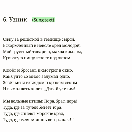
6. Узник
(Sung text)
Сижу за решёткой в темнице сырой.

Вскормлённый в неволе орёл молодой,

Мой грустный товарищ, махая крылом,

Кровавую пищу клюет под окном.

Клюёт и бросает, и смотрит в окно,

Как будто со мною задумал одно,

Зовёт меня взглядом и криком своим

И вымолвить хочет: ,,Давай улетим!

Мы вольные птицы; Пора, брат, пора!

Туда, где за тучей белеет гора,

Туда, где синеют морские края,

Туда, где гуляем лишь ветер... да я!``