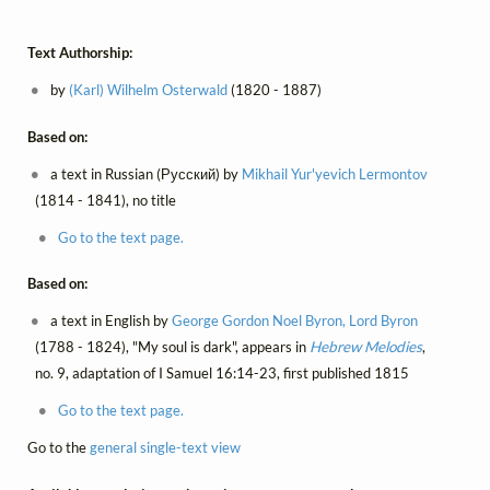
Text Authorship:
by
(Karl) Wilhelm Osterwald
(1820 - 1887)
Based on:
a text in Russian (Русский) by
Mikhail Yur'yevich Lermontov
(1814 - 1841), no title
Go to the text page.
Based on:
a text in English by
George Gordon Noel Byron, Lord Byron
(1788 - 1824), "My soul is dark", appears in
Hebrew Melodies
,
no. 9, adaptation of I Samuel 16:14-23, first published 1815
Go to the text page.
Go to the
general single-text view