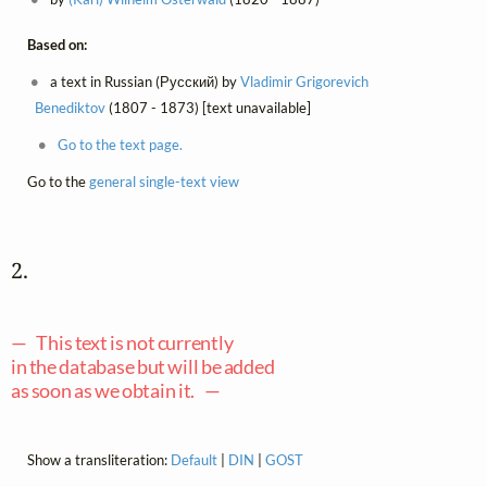
Based on:
a text in Russian (Русский) by
Vladimir Grigorevich
Benediktov
(1807 - 1873) [text unavailable]
Go to the text page.
Go to the
general single-text view
2. 
— This text is not currently
in the database but will be added
as soon as we obtain it. —
Show a transliteration:
Default
|
DIN
|
GOST