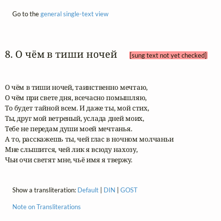
Go to the
general single-text view
8. О чём в тиши ночей 
[sung text not yet checked]
О чём в тиши ночей, таинственно мечтаю,

О чём при свете дня, всечасно помышляю,

То будет тайной всем. И даже ты, мой стих,

Ты, друг мой ветреный, услада дней моих,

Тебе не передам души моей мечтанья.

А то, расскажешь ты, чей глас в ночном молчаньи

Мне слышится, чей лик я всюду нахозу, 

Чьи очи светят мне, чьё имя я твержу.
Show a transliteration:
Default
|
DIN
|
GOST
Note on Transliterations