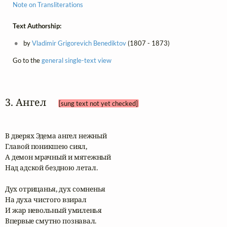
Note on Transliterations
Text Authorship:
by
Vladimir Grigorevich Benediktov
(1807 - 1873)
Go to the
general single-text view
3. Ангел 
[sung text not yet checked]
В дверях Эдема ангел нежный

Главой поникшею сиял,

А демон мрачный и мятежный

Над адской бездною летал.

Дух отрицанья, дух сомненья

На духа чистого взирал

И жар невольный умиленья

Впервые смутно познавал.
