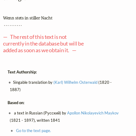
Wenn stets in stiller Nacht

 . . . . . . . . . .

— The rest of this text is not
currently in the database but will be
added as soon as we obtain it. —
Text Authorship:
Singable translation by
(Karl) Wilhelm Osterwald
(1820 -
1887)
Based on:
a text in Russian (Русский) by
Apollon Nikolayevich Maykov
(1821 - 1897), written 1841
Go to the text page.