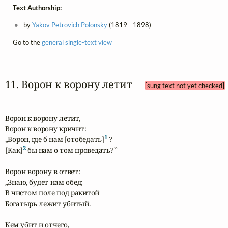
Text Authorship:
by
Yakov Petrovich Polonsky
(1819 - 1898)
Go to the
general single-text view
11. Ворон к ворону летит 
[sung text not yet checked]
Ворон к ворону летит,

Ворон к ворону кричит:

1
,,Ворон, где б нам [отобедать]
 ?

2
[Как]
 бы нам о том проведать?``

Ворон ворону в ответ:

,,Знаю, будет нам обед;

В чистом поле под ракитой

Богатырь лежит убитый.

Кем убит и отчего,
