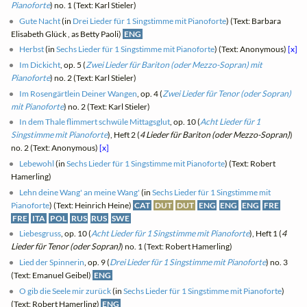
Pianoforte
) no. 1 (Text: Karl Stieler)
Gute Nacht
(in
Drei Lieder für 1 Singstimme mit Pianoforte
) (Text: Barbara
Elisabeth Glück , as Betty Paoli)
ENG
Herbst
(in
Sechs Lieder für 1 Singstimme mit Pianoforte
) (Text: Anonymous)
[x]
Im Dickicht
, op. 5 (
Zwei Lieder für Bariton (oder Mezzo-Sopran) mit
Pianoforte
) no. 2 (Text: Karl Stieler)
Im Rosengärtlein Deiner Wangen
, op. 4 (
Zwei Lieder für Tenor (oder Sopran)
mit Pianoforte
) no. 2 (Text: Karl Stieler)
In dem Thale flimmert schwüle Mittagsglut
, op. 10 (
Acht Lieder für 1
Singstimme mit Pianoforte
), Heft 2 (
4 Lieder für Bariton (oder Mezzo-Sopran)
)
no. 2 (Text: Anonymous)
[x]
Lebewohl
(in
Sechs Lieder für 1 Singstimme mit Pianoforte
) (Text: Robert
Hamerling)
Lehn deine Wang' an meine Wang'
(in
Sechs Lieder für 1 Singstimme mit
Pianoforte
) (Text: Heinrich Heine)
CAT
DUT
DUT
ENG
ENG
ENG
FRE
FRE
ITA
POL
RUS
RUS
SWE
Liebesgruss
, op. 10 (
Acht Lieder für 1 Singstimme mit Pianoforte
), Heft 1 (
4
Lieder für Tenor (oder Sopran)
) no. 1 (Text: Robert Hamerling)
Lied der Spinnerin
, op. 9 (
Drei Lieder für 1 Singstimme mit Pianoforte
) no. 3
(Text: Emanuel Geibel)
ENG
O gib die Seele mir zurück
(in
Sechs Lieder für 1 Singstimme mit Pianoforte
)
(Text: Robert Hamerling)
ENG