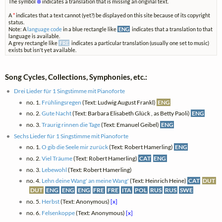
The symbol
⊗
indicates a translation that is missing an original text.
A
*
indicates that a text cannot (yet?) be displayed on this site because of its copyright
status.
Note: A
language code
in a blue rectangle like
ENG
indicates that a translation to that
language is available.
A grey rectangle like
FRE
indicates a particular translation (usually one set to music)
exists but isn't yet available.
Song Cycles, Collections, Symphonies, etc.:
Drei Lieder für 1 Singstimme mit Pianoforte
no. 1.
Frühlingsregen
(Text: Ludwig August Frankl)
ENG
no. 2.
Gute Nacht
(Text: Barbara Elisabeth Glück , as Betty Paoli)
ENG
no. 3.
Traurig rinnen die Tage
(Text: Emanuel Geibel)
ENG
Sechs Lieder für 1 Singstimme mit Pianoforte
no. 1.
O gib die Seele mir zurück
(Text: Robert Hamerling)
ENG
no. 2.
Viel Träume
(Text: Robert Hamerling)
CAT
ENG
no. 3.
Lebewohl
(Text: Robert Hamerling)
no. 4.
Lehn deine Wang' an meine Wang'
(Text: Heinrich Heine)
CAT
DUT
DUT
ENG
ENG
ENG
FRE
FRE
ITA
POL
RUS
RUS
SWE
no. 5.
Herbst
(Text: Anonymous)
[x]
no. 6.
Felsenkoppe
(Text: Anonymous)
[x]