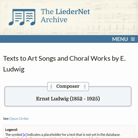
MENU
Texts to Art Songs and Choral Works by E.
Ludwig
Composer
𝄞
𝄞
Ernst Ludwig (1852 - 1925)
See
Opus Order
Legend:
The symbol
[x]
indicates a placeholder for a text that is not yet in the database.