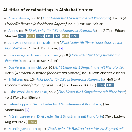
All titles of vocal settings in Alphabetic order
Abendstunde
, op. 10 (
Acht Lieder für 1 Singstimme mit Pianoforte
), Heft 2 (
4
Lieder für Bariton (oder Mezzo-Sopran)
) no. 1 (Text: Karl Stieler)
Agnes
, op. 9 (
Drei Lieder für 1 Singstimme mit Pianoforte
) no. 2 (Text: Eduard
Mörike)
CAT
DUT
ENG
FRE
ITA
RUS
SWE
Auf Waldespfaden (Im Mai)
, op. 4 (
Zwei Lieder für Tenor (oder Sopran) mit
Pianoforte
) no. 1 (Text: Karl Stieler)
[x]
Braunäuglein die mein Leben war
, op. 8 (
Drei Lieder für 1 Singstimme mit
Pianoforte
) no. 3 (Text: Karl Stieler)
Das Vergissmeinnicht
, op. 10 (
Acht Lieder für 1 Singstimme mit Pianoforte
),
Heft 2 (
4 Lieder für Bariton (oder Mezzo-Sopran)
) no. 3 (Text: Vincenz Zusner)
Erfüllung
, op. 10 (
Acht Lieder für 1 Singstimme mit Pianoforte
), Heft 1 (
4
Lieder für Tenor (oder Sopran)
) no. 4 (Text: Emanuel Geibel)
ENG
FRE
Fahr' wohl, du süsse Frau
, op. 8 (
Drei Lieder für 1 Singstimme mit Pianoforte
)
no. 2 (Text: Karl Stieler)
Felsenkoppe
(in
Sechs Lieder für 1 Singstimme mit Pianoforte
) (Text:
Anonymous)
[x]
Frühlingsregen
(in
Drei Lieder für 1 Singstimme mit Pianoforte
) (Text: Ludwig
August Frankl)
ENG
Frühlingswandern
, op. 5 (
Zwei Lieder für Bariton (oder Mezzo-Sopran) mit