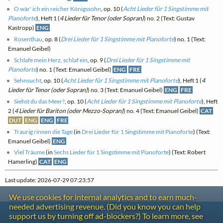
O wär' ich ein reicher Königssohn
, op. 10 (
Acht Lieder für 1 Singstimme mit
Pianoforte
), Heft 1 (
4 Lieder für Tenor (oder Sopran)
) no. 2 (Text: Gustav
Kastropp)
ENG
Rosenthau
, op. 8 (
Drei Lieder für 1 Singstimme mit Pianoforte
) no. 1 (Text:
Emanuel Geibel)
Schlafe mein Herz, schlaf ein
, op. 9 (
Drei Lieder für 1 Singstimme mit
Pianoforte
) no. 1 (Text: Emanuel Geibel)
ENG
FRE
Sehnsucht
, op. 10 (
Acht Lieder für 1 Singstimme mit Pianoforte
), Heft 1 (
4
Lieder für Tenor (oder Sopran)
) no. 3 (Text: Emanuel Geibel)
ENG
FRE
Siehst du das Meer?
, op. 10 (
Acht Lieder für 1 Singstimme mit Pianoforte
), Heft
2 (
4 Lieder für Bariton (oder Mezzo-Sopran)
) no. 4 (Text: Emanuel Geibel)
CAT
DUT
ENG
ENG
FRE
Traurig rinnen die Tage
(in
Drei Lieder für 1 Singstimme mit Pianoforte
) (Text:
Emanuel Geibel)
ENG
Viel Träume
(in
Sechs Lieder für 1 Singstimme mit Pianoforte
) (Text: Robert
Hamerling)
CAT
ENG
Last update: 2026-07-29 07:23:57
We use cookies for internal analytics and to earn much-
needed advertising revenue. (Did you know you can help
Contact
support us by turning off ad-blockers?) To learn more, see
Copyright