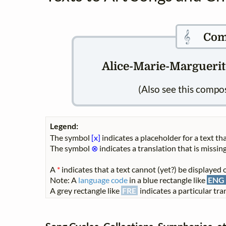
𝄞
Com
Alice-Marie-Marguerite
(Also see this compo
Legend:
The symbol
[x]
indicates a placeholder for a text tha
The symbol
⊗
indicates a translation that is missing
A
*
indicates that a text cannot (yet?) be displayed o
Note: A
language code
in a blue rectangle like
ENG
A grey rectangle like
FRE
indicates a particular tran