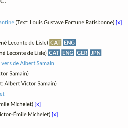
c.:
antine
(Text: Louis Gustave Fortune Ratisbonne)
[x]
né Leconte de Lisle)
CAT
ENG
né Leconte de Lisle)
CAT
ENG
GER
JPN
s vers de Albert Samain
ctor Samain)
t: Albert Victor Samain)
et
Émile Michelet)
[x]
Victor-Émile Michelet)
[x]