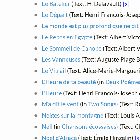
Le Batelier
(Text: H. Delavault)
[x]
Le Départ
(Text: Henri Francois-Jose
Le monde est plus profond que ne dit l
Le Repos en Egypte
(Text: Albert Vic
Le Sommeil de Canope
(Text: Albert 
Les Vanneuses
(Text: Auguste Plage 
Le Vitrail
(Text: Alice-Marie-Margueri
L'Heure de ta beauté
(in
Deux Poèmes 
L'Heure
(Text: Henri Francois-Joseph 
M'a dit le vent
(in
Two Songs
) (Text: 
Neiges sur la montagne
(Text: Louis 
Nell
(in
Chansons écossaises
) (Text: 
Noël d'Alsace
(Text: Émile Hinzelin)
[x