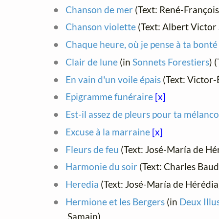
Chanson de mer
(Text: René-Franço
Chanson violette
(Text: Albert Victor
Chaque heure, où je pense à ta bonté
Clair de lune
(in
Sonnets Forestiers
) 
En vain d'un voile épais
(Text: Victor
Epigramme funéraire
[x]
Est-il assez de pleurs pour ta mélancol
Excuse à la marraine
[x]
Fleurs de feu
(Text: José-María de Hé
Harmonie du soir
(Text: Charles Baud
Heredia
(Text: José-María de Hérédi
Hermione et les Bergers
(in
Deux Illu
Samain)