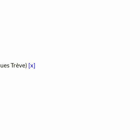
cques Trève)
[x]