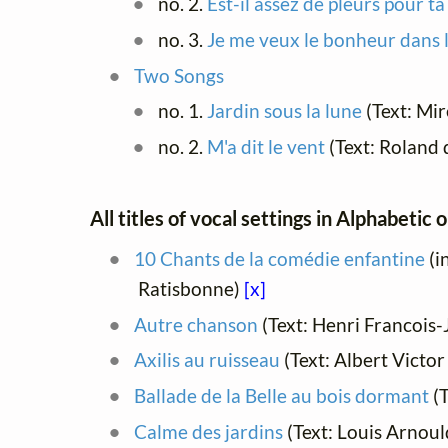
no. 2.
Est-il assez de pleurs pour t
no. 3.
Je me veux le bonheur dans l
Two Songs
no. 1.
Jardin sous la lune
(Text: Mi
no. 2.
M'a dit le vent
(Text: Roland 
All titles of vocal settings in Alphabetic 
10 Chants de la comédie enfantine
(i
Ratisbonne)
[x]
Autre chanson
(Text: Henri Francois-
Axilis au ruisseau
(Text: Albert Victo
Ballade de la Belle au bois dormant
(T
Calme des jardins
(Text: Louis Arnoul