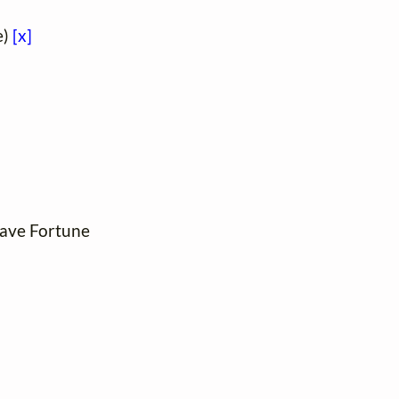
e)
[x]
stave Fortune