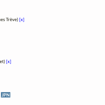
ques Trève)
[x]
let)
[x]
JPN