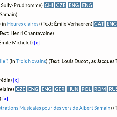
is Sully-Prudhomme)
CHI
CZE
ENG
ENG
 Samain)
(in
Heures claires
) (Text: Émile Verhaeren)
CAT
ENG
(Text: Henri Chantavoine)
-Émile Michelet)
[x]
ie ?
(in
Trois Novains
) (Text: Louis Ducot , as Jacques
rédia)
[x]
elaire)
CZE
ENG
ENG
GER
HUN
POL
ROM
RU
a)
[x]
strations Musicales pour des vers de Albert Samain
) (