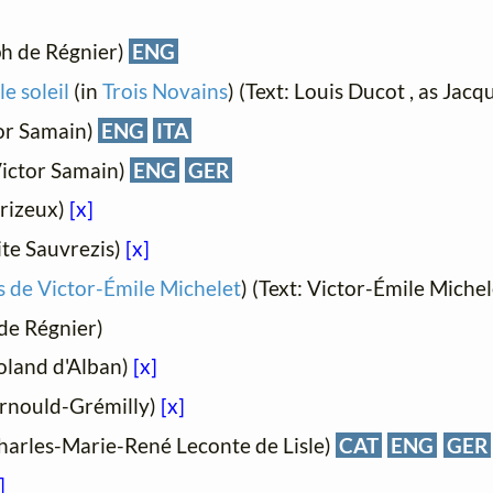
ph de Régnier)
ENG
e soleil
(in
Trois Novains
) (Text: Louis Ducot , as Jac
tor Samain)
ENG
ITA
Victor Samain)
ENG
GER
Brizeux)
[x]
te Sauvrezis)
[x]
de Victor-Émile Michelet
) (Text: Victor-Émile Miche
de Régnier)
Roland d'Alban)
[x]
Arnould-Grémilly)
[x]
Charles-Marie-René Leconte de Lisle)
CAT
ENG
GER
]