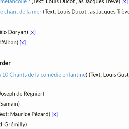
a mélancolie ?
(Text: Louis Ducot , as Jacques Trève)
[x]
e chant de la mer
(Text: Louis Ducot , as Jacques Trèv
rèio Doryan)
[x]
d'Alban)
[x]
order
n
10 Chants de la comédie enfantine
) (Text: Louis Gu
Joseph de Régnier)
r Samain)
ext: Maurice Pézard)
[x]
d-Grémilly)