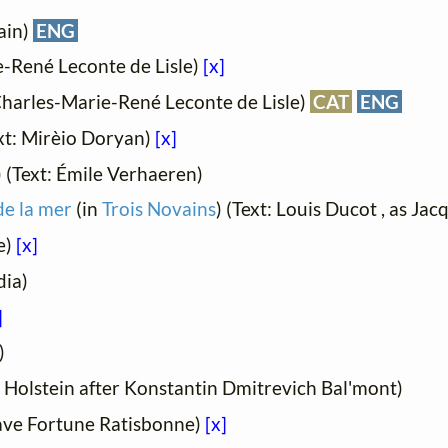
ain)
ENG
e-René Leconte de Lisle)
[x]
 Charles-Marie-René Leconte de Lisle)
CAT
ENG
ext: Mirèio Doryan)
[x]
) (Text: Émile Verhaeren)
de la mer
(in
Trois Novains
) (Text: Louis Ducot , as Ja
e)
[x]
dia)
]
)
e Holstein after Konstantin Dmitrevich Bal'mont)
tave Fortune Ratisbonne)
[x]