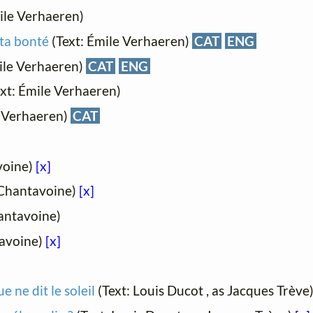
ile Verhaeren)
 ta bonté
(Text: Émile Verhaeren)
CAT
ENG
ile Verhaeren)
CAT
ENG
xt: Émile Verhaeren)
e Verhaeren)
CAT
voine)
[x]
 Chantavoine)
[x]
antavoine)
tavoine)
[x]
 ne dit le soleil
(Text: Louis Ducot , as Jacques Trève