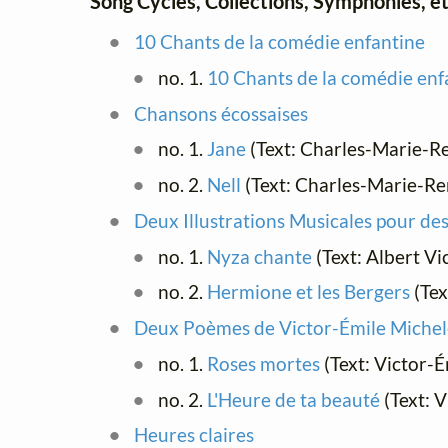
Song Cycles, Collections, Symphonies, et
10 Chants de la comédie enfantine
no. 1.
10 Chants de la comédie enf
Chansons écossaises
no. 1.
Jane
(Text: Charles-Marie-Re
no. 2.
Nell
(Text: Charles-Marie-Re
Deux Illustrations Musicales pour de
no. 1.
Nyza chante
(Text: Albert Vi
no. 2.
Hermione et les Bergers
(Tex
Deux Poèmes de Victor-Émile Michel
no. 1.
Roses mortes
(Text: Victor-
no. 2.
L'Heure de ta beauté
(Text: 
Heures claires