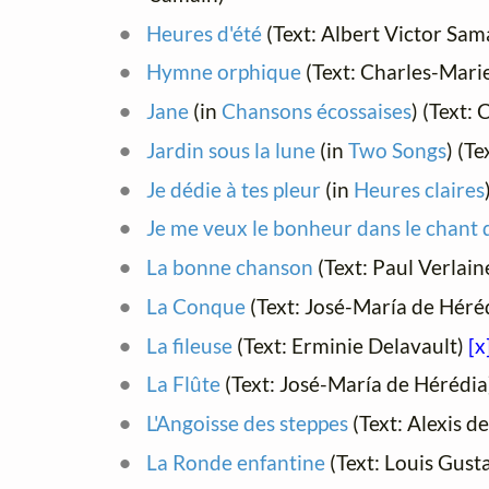
Heures d'été
(Text: Albert Victor Sam
Hymne orphique
(Text: Charles-Mari
Jane
(in
Chansons écossaises
) (Text:
Jardin sous la lune
(in
Two Songs
) (T
Je dédie à tes pleur
(in
Heures claires
Je me veux le bonheur dans le chant 
La bonne chanson
(Text: Paul Verlain
La Conque
(Text: José-María de Héré
La fileuse
(Text: Erminie Delavault)
[x
La Flûte
(Text: José-María de Hérédia
L'Angoisse des steppes
(Text: Alexis d
La Ronde enfantine
(Text: Louis Gus