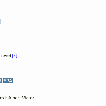
 Trève)
[x]
S
SPA
Text: Albert Victor