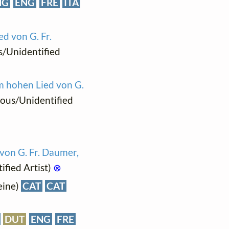
NG
ENG
FRE
ITA
d von G. Fr.
s/Unidentified
m hohen Lied von G.
mous/Unidentified
von G. Fr. Daumer,
fied Artist)
⊗
Heine)
CAT
CAT
DUT
ENG
FRE