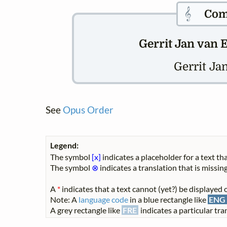
𝄞
Com
Gerrit Jan van E
Gerrit Ja
See
Opus Order
Legend:
The symbol
[x]
indicates a placeholder for a text tha
The symbol
⊗
indicates a translation that is missing
A
*
indicates that a text cannot (yet?) be displayed o
Note: A
language code
in a blue rectangle like
ENG
A grey rectangle like
FRE
indicates a particular tran