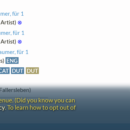
mer, für 1
Artist)
⊗
mer, für 1
Artist)
⊗
aumer, für 1
ts)
ENG
CAT
DUT
DUT
Fallersleben)
venue. (Did you know you can
cy
. To learn how to opt out of