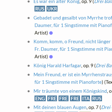
Es war ein alter König
, op. 9 (
Drei Bal
RUS
UKR
Gebadet und gesalbt von Myrrhe trof
Daumer, für 1 Singstimme mit Pianof
Artist)
⊗
Komm, komm, o Freund, nicht länger 
Fr. Daumer, für 1 Singstimme mit Pia
Artist)
⊗
König Harald Harfagar
, op. 9 (
Drei Ba
Mein Freund, er ist ein Myrrhenstrau
für 1 Singstimme mit Pianoforte
) (T
Mir träumte von einem Königskind
, o
ENG
FRE
FRE
FRE
ITA
RUS
Mit deinen blauen Augen
, op. 7 (
Drei