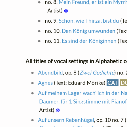
no. 8.
Mein Freund, er ist ein Myrr
Artist)
⊗
no. 9.
Schön, wie Thirza, bist du
(Te
no. 10.
Den König umwunden
(Tex
no. 11.
Es sind der Königinnen
(Tex
All titles of vocal settings in Alphabetic 
Abendbild
, op. 8 (
Zwei Gedichte
) no.
Agnes
(Text: Eduard Mörike)
CAT
D
Auf meinem Lager wach' ich in der N
Daumer, für 1 Singstimme mit Pianof
Artist)
⊗
Auf unsern Rebenhügel
, op. 10 no. 7 