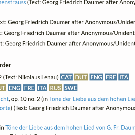
henstrauss
(Text: Georg Friedrich Daumer after Anon
xt: Georg Friedrich Daumer after Anonymous/Unident
t: Georg Friedrich Daumer after Anonymous/Unidentif
t: Georg Friedrich Daumer after Anonymous/Unidenti
order
 2 (Text: Nikolaus Lenau)
CAT
DUT
ENG
FRE
ITA
UT
ENG
FRE
ITA
RUS
SWE
acht
, op. 10 no. 2 (in
Töne der Liebe aus dem hohen Lied
orte
) (Text: Georg Friedrich Daumer after Anonymou
(in
Töne der Liebe aus dem hohen Lied von G. Fr. Daume