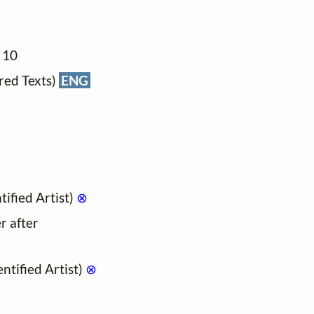
. 10
red Texts)
ENG
ified Artist)
⊗
r after
tified Artist)
⊗