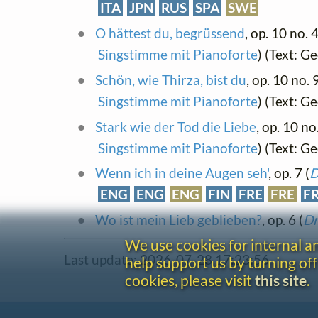
ITA
JPN
RUS
SPA
SWE
O hättest du, begrüssend
, op. 10 no. 
Singstimme mit Pianoforte
) (Text: 
Schön, wie Thirza, bist du
, op. 10 no. 
Singstimme mit Pianoforte
) (Text: 
Stark wie der Tod die Liebe
, op. 10 no
Singstimme mit Pianoforte
) (Text: G
Wenn ich in deine Augen seh'
, op. 7 (
D
ENG
ENG
ENG
FIN
FRE
FRE
F
Wo ist mein Lieb geblieben?
, op. 6 (
Dr
We use cookies for internal 
Last update: 2026-07-28 17:23:56
help support us by turning off
cookies, please visit
this site
.