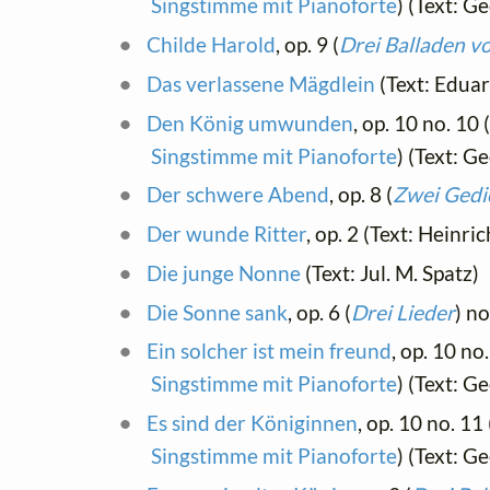
Singstimme mit Pianoforte
) (Text: 
Childe Harold
, op. 9 (
Drei Balladen v
Das verlassene Mägdlein
(Text: Edua
Den König umwunden
, op. 10 no. 10 
Singstimme mit Pianoforte
) (Text: 
Der schwere Abend
, op. 8 (
Zwei Gedi
Der wunde Ritter
, op. 2 (Text: Heinri
Die junge Nonne
(Text: Jul. M. Spatz)
Die Sonne sank
, op. 6 (
Drei Lieder
) n
Ein solcher ist mein freund
, op. 10 no.
Singstimme mit Pianoforte
) (Text: 
Es sind der Königinnen
, op. 10 no. 11
Singstimme mit Pianoforte
) (Text: 