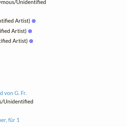
ymous/Unidentified
ified Artist)
⊗
ied Artist)
⊗
fied Artist)
⊗
 von G. Fr.
s/Unidentified
r, für 1