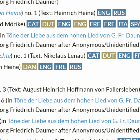
Georg Friedrich Daumer)
on Heine
) no. 1 (Text: Heinrich Heine)
ENG
RUS
rd Mörike)
CAT
DUT
ENG
ENG
FRE
FRE
ITA
SP
(in
Töne der Liebe aus dem hohen Lied von G. Fr. Daum
Georg Friedrich Daumer after Anonymous/Unidentified 
chte
) no. 1 (Text: Nikolaus Lenau)
CAT
DUT
ENG
F
ch Heine)
DAN
ENG
FRE
RUS
o. 3 (Text: August Heinrich Hoffmann von Fallersleben
 6 (in
Töne der Liebe aus dem hohen Lied von G. Fr. D
Georg Friedrich Daumer after Anonymous/Unidentified 
 (in
Töne der Liebe aus dem hohen Lied von G. Fr. Daum
Georg Friedrich Daumer after Anonymous/Unidentified 