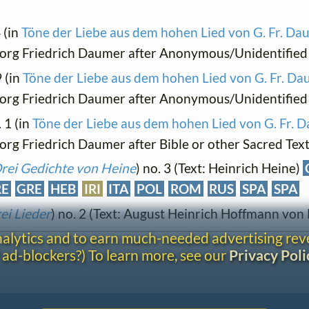
4 (in
Töne der Liebe aus dem hohen Lied von G. Fr. Dau
Georg Friedrich Daumer after Anonymous/Unidentified 
9 (in
Töne der Liebe aus dem hohen Lied von G. Fr. Dau
Georg Friedrich Daumer after Anonymous/Unidentified 
. 1 (in
Töne der Liebe aus dem hohen Lied von G. Fr. D
eorg Friedrich Daumer after Bible or other Sacred Tex
rei Gedichte von Heine
) no. 3 (Text: Heinrich Heine)
RE
GRE
HEB
IRI
ITA
POL
ROM
RUS
SPA
SPA
ei Lieder
) no. 2 (Text: August Heinrich Hoffmann von 
analytics and to earn much-needed advertising re
 ad-blockers?) To learn more, see our
Privacy Poli