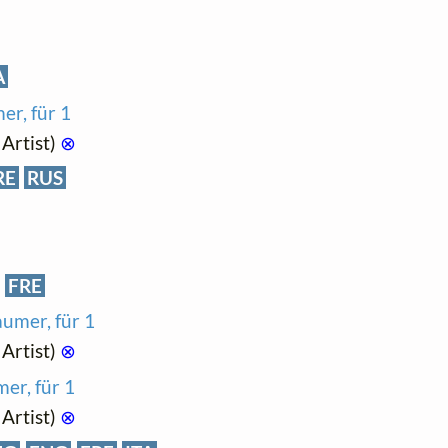
A
er, für 1
Artist)
⊗
RE
RUS
)
FRE
aumer, für 1
Artist)
⊗
er, für 1
Artist)
⊗