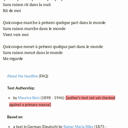
Sans raison rit dans la nuit

Rit de moi

Quiconque marche à présent quelque part dans le monde

Sans raison marche dans le monde

Vient vers moi

Quiconque meurt à présent quelque part dans le monde

Sans raison meurt dans le monde

Me regarde
About the headline
(FAQ)
Text Authorship:
by
Maurice Betz
(1898 - 1946)
[author's text not yet checked
against a primary source]
Based on:
a text in German (Deutsch) by
Rainer Maria Rilke
(1875 -