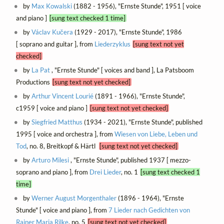
by
Max Kowalski
(1882 - 1956), "Ernste Stunde", 1951 [ voice
and piano ]
[sung text checked 1 time]
by
Václav Kučera
(1929 - 2017), "Ernste Stunde", 1986
[ soprano and guitar ], from
Liederzyklus
[sung text not yet
checked]
by
La Pat
, "Ernste Stunde" [ voices and band ], La Patsboom
Productions
[sung text not yet checked]
by
Arthur Vincent Lourié
(1891 - 1966), "Ernste Stunde",
c1959 [ voice and piano ]
[sung text not yet checked]
by
Siegfried Matthus
(1934 - 2021), "Ernste Stunde", published
1995 [ voice and orchestra ], from
Wiesen von Liebe, Leben und
Tod
, no. 8, Breitkopf & Härtl
[sung text not yet checked]
by
Arturo Milesi
, "Ernste Stunde", published 1937 [ mezzo-
soprano and piano ], from
Drei Lieder
, no. 1
[sung text checked 1
time]
by
Werner August Morgenthaler
(1896 - 1964), "Ernste
Stunde" [ voice and piano ], from
7 Lieder nach Gedichten von
Rainer Maria Rilke
, no. 5
[sung text not yet checked]