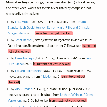
Musical settings
(art songs, Lieder, mélodies, (etc.), choral pieces,
and other vocal works set to this text), listed by composer (not
necessarily exhaustive):
by
Fritz Althoff
(b. 1892), "Ernste Stunde", from
Einsame
Stunde. Nach Gedichten von Rainer Maria Rilke und Christian
Morgenstern
, no. 3
[sung text not yet checked]
by
Josef Bacher
, "Wer jetzt weint irgendwo in der Welt", In:
Der klingende Siebenstern - Lieder in der 7 Tonweisen
[sung text
not yet checked]
by
Henk Badings
(1907 - 1987), "Ernste Stunde", from
Fünf
Rilke-Lieder
, no. 1
[sung text not yet checked]
by
Eduard Bornschein
(1883 - 1945), "Ernste Stunde", 1934
[ voice and piano ], from
4 Lieder
, no. 2
[sung text not yet
checked]
by
Alois Bröder
(b. 1961), "Ernste Stunde", published 2003
[ mezzo-soprano and orchestra ], from
Lachen. Weinen. Blühen.
Vergehen.
, no. 1, Selbstverlag
[sung text not yet checked]
by
Antal Doráti
(1906 - 1988), "Ernste Stunde", 1976,