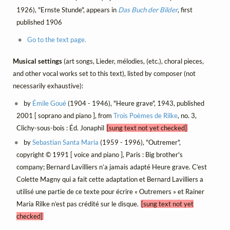
1926), "Ernste Stunde", appears in
Das Buch der Bilder
, first
published 1906
Go to the text page.
Musical settings
(art songs, Lieder, mélodies, (etc.), choral pieces,
and other vocal works set to this text), listed by composer (not
necessarily exhaustive):
by
Émile Goué
(1904 - 1946), "Heure grave", 1943, published
2001 [ soprano and piano ], from
Trois Poèmes de Rilke
, no. 3,
Clichy-sous-bois : Éd. Jonaphil
[sung text not yet checked]
by
Sebastian Santa Maria
(1959 - 1996), "Outremer",
copyright © 1991 [ voice and piano ], Paris : Big brother's
company; Bernard Lavilliers n’a jamais adapté Heure grave. C’est
Colette Magny qui a fait cette adaptation et Bernard Lavilliers a
utilisé une partie de ce texte pour écrire « Outremers » et Rainer
Maria Rilke n’est pas crédité sur le disque.
[sung text not yet
checked]