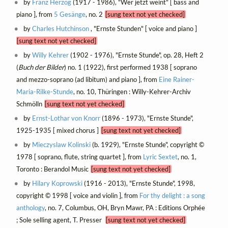
by
Franz Herzog
(1917 - 1986), "Wer jetzt weint" [ bass and
piano ], from
5 Gesänge
, no. 2
[sung text not yet checked]
by
Charles Hutchinson
, "Ernste Stunden" [ voice and piano ]
[sung text not yet checked]
by
Willy Kehrer
(1902 - 1976), "Ernste Stunde", op. 28, Heft 2
(
Buch der Bilder
) no. 1 (1922), first performed 1938 [ soprano
and mezzo-soprano (ad libitum) and piano ], from
Eine Rainer-
Maria-Rilke-Stunde
, no. 10, Thüringen : Willy-Kehrer-Archiv
Schmölln
[sung text not yet checked]
by
Ernst-Lothar von Knorr
(1896 - 1973), "Ernste Stunde",
1925-1935 [ mixed chorus ]
[sung text not yet checked]
by
Mieczyslaw Kolinski
(b. 1929), "Ernste Stunde", copyright ©
1978 [ soprano, flute, string quartet ], from
Lyric Sextet
, no. 1,
Toronto : Berandol Music
[sung text not yet checked]
by
Hilary Koprowski
(1916 - 2013), "Ernste Stunde", 1998,
copyright © 1998 [ voice and violin ], from
For thy delight : a song
anthology
, no. 7, Columbus, OH, Bryn Mawr, PA : Editions Orphée
; Sole selling agent, T. Presser
[sung text not yet checked]