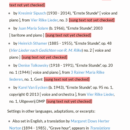
text not yet checked]
by
Kresimir Sipusch
(1930 - 2014), "Ernste Stunde" [ voice and
piano ], from
Vier Rilke Lieder
, no. 3
[sung text not yet checked]
by
Juan María Solare
(b. 1966), "Ernste Stunde", 2003
[ baritone and piano ]
[sung text not yet checked]
by
Heinrich Sthamer
(1885 - 1955), "Ernste Stunde", op. 48
(
Vier Lieder nach Gedichten von R. M. Rilke
) no. 2 [ voice and
piano ]
[sung text not yet checked]
by
Denise Tolkowsky
(1918 - 1991), "Ernste Stunde", op. 20
no. 1 (1944) [ voice and piano ], from
3 Rainer Maria Rilke
liederen
, no. 1, Gent
[sung text not yet checked]
by
Karel Van Eycken
(b. 1943), "Ernste Stunde", op. 95 no. 1,
copyright © 2013 [ voice and orchestra ], from
Vier Rilke Lieder
,
no. 1, Uitgeverij DMP
[sung text not yet checked]
Settings in other languages, adaptations, or excerpts:
Also set in English, a translation by
Margaret Dows Herter
Norton
(1894 - 1985) , "Grave hour", appears in
Translations