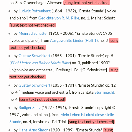
no. 3, 's-Gravenhage : Albersen
[sung text not yet checked]
by
Ludwig Rottenberg
(1864 - 1932), "Ernste Stunde" [ voice
and piano ], from
Gedichte von R. M. Rilke
, no. 1, Mainz : Schott
[sung text not yet checked]
by
Meinrad Schütter
(1910 - 2006), "Ernste Stunde", 1935
[ voice and piano ], from
Ausgewählte Lieder (Heft 1)
, no. 3
[sung
text not yet checked]
by
Gustav Schwickert
(1855 - 1901), "Ernste Stunde", op. 5
(
Fünf Lieder von Rainer Maria Rilke
) no. 3, published 1900?
[ high voice and orchestra ], Freiburg I. Br. : [G. Schwickert]
[sung
text not yet checked]
by
Gustav Schwickert
(1855 - 1901), "Ernste Stunde", op. 12
no. 4 [ medium voice and orchestra ], from cantata
Sturmnacht
,
no. 4
[sung text not yet checked]
by
Rüdiger Seitz
(1927 - 1991), "Ernste Stunde", copyright ©
1997 [ voice and piano ], from
Mein Leben ist nicht diese steile
Stunde
, no. 4, Innsbruck : Ed. Triol
[sung text not yet checked]
by
Hans-Arno Simon
(1920 - 1989), "Ernste Stunde"
[sung