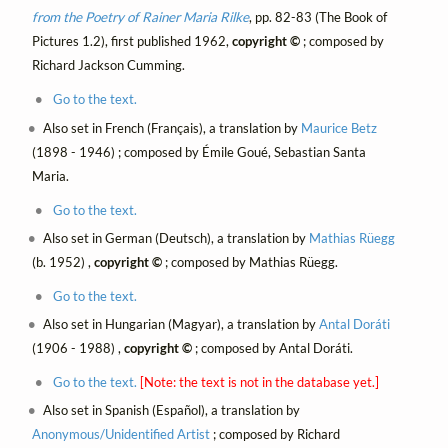
from the Poetry of Rainer Maria Rilke
, pp. 82-83 (The Book of
Pictures 1.2), first published 1962,
copyright ©
; composed by
Richard Jackson Cumming.
Go to the text.
Also set in French (Français), a translation by
Maurice Betz
(1898 - 1946) ; composed by Émile Goué, Sebastian Santa
Maria.
Go to the text.
Also set in German (Deutsch), a translation by
Mathias Rüegg
(b. 1952) ,
copyright ©
; composed by Mathias Rüegg.
Go to the text.
Also set in Hungarian (Magyar), a translation by
Antal Doráti
(1906 - 1988) ,
copyright ©
; composed by Antal Doráti.
Go to the text.
[Note: the text is not in the database yet.]
Also set in Spanish (Español), a translation by
Anonymous/Unidentified Artist
; composed by Richard