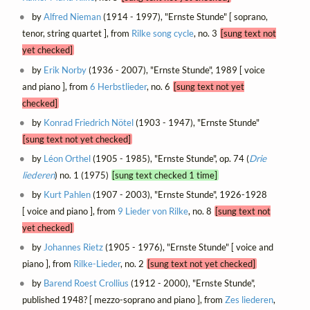
by
Alfred Nieman
(1914 - 1997), "Ernste Stunde" [ soprano,
tenor, string quartet ], from
Rilke song cycle
, no. 3
[sung text not
yet checked]
by
Erik Norby
(1936 - 2007), "Ernste Stunde", 1989 [ voice
and piano ], from
6 Herbstlieder
, no. 6
[sung text not yet
checked]
by
Konrad Friedrich Nötel
(1903 - 1947), "Ernste Stunde"
[sung text not yet checked]
by
Léon Orthel
(1905 - 1985), "Ernste Stunde", op. 74 (
Drie
liederen
) no. 1 (1975)
[sung text checked 1 time]
by
Kurt Pahlen
(1907 - 2003), "Ernste Stunde", 1926-1928
[ voice and piano ], from
9 Lieder von Rilke
, no. 8
[sung text not
yet checked]
by
Johannes Rietz
(1905 - 1976), "Ernste Stunde" [ voice and
piano ], from
Rilke-Lieder
, no. 2
[sung text not yet checked]
by
Barend Roest Crollius
(1912 - 2000), "Ernste Stunde",
published 1948? [ mezzo-soprano and piano ], from
Zes liederen
,