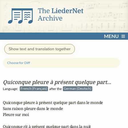
MENU
Show text and translation together
Choose for Diff
Quiconque pleure à présent quelque part...
Language:
French (Français)
after the
German (Deutsch)
Quiconque pleure à présent quelque part dans le monde

Sans raison pleure dans le monde

Pleure sur moi

Quiconque rit à présent quelque part dans la nuit
