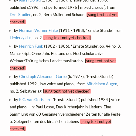
published c1996, first performed 1976 [ mixed chorus ], from
Drei Studien
, no. 2, Bern Müller und Schade
[sung text not yet
checked]
by
Herman Werner Finke
(1911 - 1988), "Ernste Stunde", from
Liederzyklus
, no. 2
[sung text not yet checked]
by
Heinrich Funk
(1902 - 1986), "Ernste Stunde", op. 44 no. 3,
Manuskript. Ohne Jahr. Bestand des Hochschularchivs
Weimar/Thüringisches Landesmusikarchiv
[sung text not yet
checked]
by
Christoph Alexander Garbe
(b. 1977), "Ernste Stunde",
published 1999 [ low voice and piano ], from
Mit deinen Augen
,
no. 2, Selbstverlag
[sung text not yet checked]
by
R.C. van Gorissen
, "Ernste Stunde", published 1934 [ voice
and piano ], In: Paul Losse, Das Kirchenjahr in Liedern. Eine
Sammlung von 60 Gesängen verschiedener Zeiten für alle Feste
u. Gelegenheiten des kirchlichen Lebens
[sung text not yet
checked]