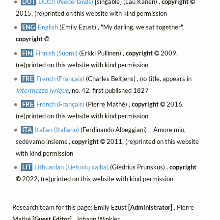
DUT
Dutch (Nederlands)
[singable] (Lau Kanen) ,
copyright ©
2015, (re)printed on this website with kind permission
ENG
English
(Emily Ezust) , "My darling, we sat together",
copyright ©
FIN
Finnish (Suomi)
(Erkki Pullinen) ,
copyright ©
2009,
(re)printed on this website with kind permission
FRE
French (Français)
(Charles Beltjens) , no title, appears in
Intermezzo lyrique
, no. 42, first published 1827
FRE
French (Français)
(Pierre Mathé) ,
copyright ©
2016,
(re)printed on this website with kind permission
ITA
Italian (Italiano)
(Ferdinando Albeggiani) , "Amore mio,
sedevamo insieme",
copyright ©
2011, (re)printed on this website
with kind permission
LIT
Lithuanian (Lietuvių kalba)
(Giedrius Prunskus) ,
copyright
©
2022, (re)printed on this website with kind permission
Research team for this page: Emily Ezust
[Administrator]
, Pierre
Mathé
[Guest Editor]
, Johann Winkler