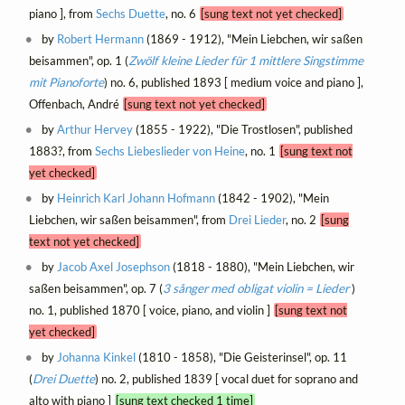
piano ], from
Sechs Duette
, no. 6
[sung text not yet checked]
by
Robert Hermann
(1869 - 1912), "Mein Liebchen, wir saßen
beisammen", op. 1 (
Zwölf kleine Lieder für 1 mittlere Singstimme
mit Pianoforte
) no. 6, published 1893 [ medium voice and piano ],
Offenbach, André
[sung text not yet checked]
by
Arthur Hervey
(1855 - 1922), "Die Trostlosen", published
1883?, from
Sechs Liebeslieder von Heine
, no. 1
[sung text not
yet checked]
by
Heinrich Karl Johann Hofmann
(1842 - 1902), "Mein
Liebchen, wir saßen beisammen", from
Drei Lieder
, no. 2
[sung
text not yet checked]
by
Jacob Axel Josephson
(1818 - 1880), "Mein Liebchen, wir
saßen beisammen", op. 7 (
3 sånger med obligat violin = Lieder
)
no. 1, published 1870 [ voice, piano, and violin ]
[sung text not
yet checked]
by
Johanna Kinkel
(1810 - 1858), "Die Geisterinsel", op. 11
(
Drei Duette
) no. 2, published 1839 [ vocal duet for soprano and
alto with piano ]
[sung text checked 1 time]