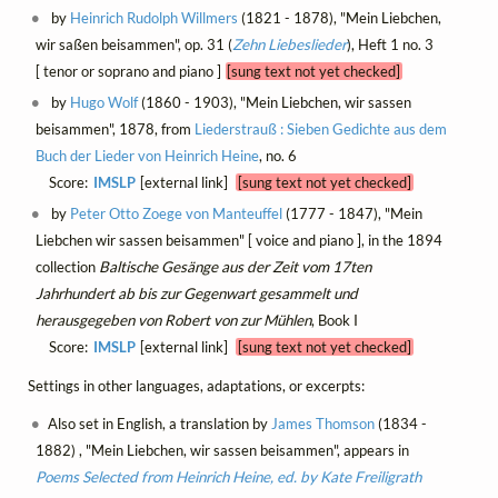
by
Heinrich Rudolph Willmers
(1821 - 1878), "Mein Liebchen,
wir saßen beisammen", op. 31 (
Zehn Liebeslieder
), Heft 1 no. 3
[ tenor or soprano and piano ]
[sung text not yet checked]
by
Hugo Wolf
(1860 - 1903), "Mein Liebchen, wir sassen
beisammen", 1878, from
Liederstrauß : Sieben Gedichte aus dem
Buch der Lieder von Heinrich Heine
, no. 6
Score:
IMSLP
[external link]
[sung text not yet checked]
by
Peter Otto Zoege von Manteuffel
(1777 - 1847), "Mein
Liebchen wir sassen beisammen" [ voice and piano ], in the 1894
collection
Baltische Gesänge aus der Zeit vom 17ten
Jahrhundert ab bis zur Gegenwart gesammelt und
herausgegeben von Robert von zur Mühlen
, Book I
Score:
IMSLP
[external link]
[sung text not yet checked]
Settings in other languages, adaptations, or excerpts:
Also set in English, a translation by
James Thomson
(1834 -
1882) , "Mein Liebchen, wir sassen beisammen", appears in
Poems Selected from Heinrich Heine, ed. by Kate Freiligrath