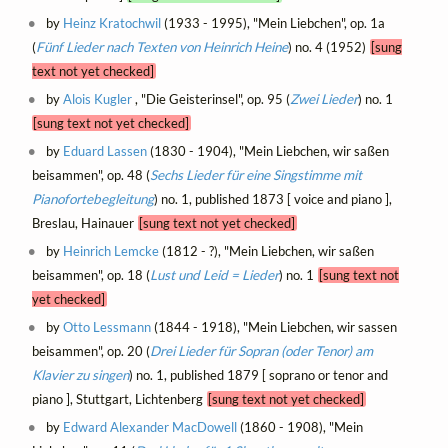
by
Heinz Kratochwil
(1933 - 1995), "Mein Liebchen", op. 1a
(
Fünf Lieder nach Texten von Heinrich Heine
) no. 4 (1952)
[sung
text not yet checked]
by
Alois Kugler
, "Die Geisterinsel", op. 95 (
Zwei Lieder
) no. 1
[sung text not yet checked]
by
Eduard Lassen
(1830 - 1904), "Mein Liebchen, wir saßen
beisammen", op. 48 (
Sechs Lieder für eine Singstimme mit
Pianofortebegleitung
) no. 1, published 1873 [ voice and piano ],
Breslau, Hainauer
[sung text not yet checked]
by
Heinrich Lemcke
(1812 - ?), "Mein Liebchen, wir saßen
beisammen", op. 18 (
Lust und Leid = Lieder
) no. 1
[sung text not
yet checked]
by
Otto Lessmann
(1844 - 1918), "Mein Liebchen, wir sassen
beisammen", op. 20 (
Drei Lieder für Sopran (oder Tenor) am
Klavier zu singen
) no. 1, published 1879 [ soprano or tenor and
piano ], Stuttgart, Lichtenberg
[sung text not yet checked]
by
Edward Alexander MacDowell
(1860 - 1908), "Mein