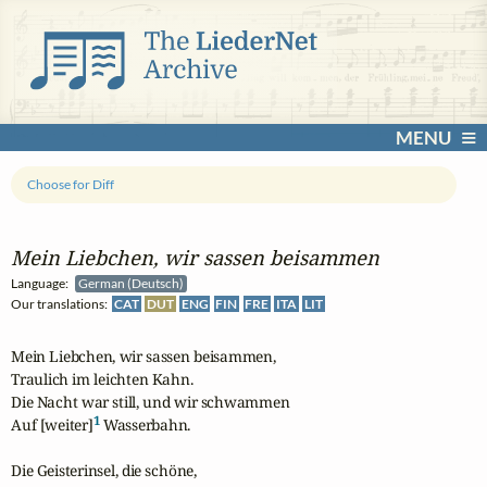
MENU
Choose for Diff
Mein Liebchen, wir sassen beisammen
Language:
German (Deutsch)
Our translations:
CAT
DUT
ENG
FIN
FRE
ITA
LIT
Mein Liebchen, wir sassen beisammen,

Traulich im leichten Kahn.

Die Nacht war still, und wir schwammen

1
Auf [weiter]
 Wasserbahn.

Die Geisterinsel, die schöne,
