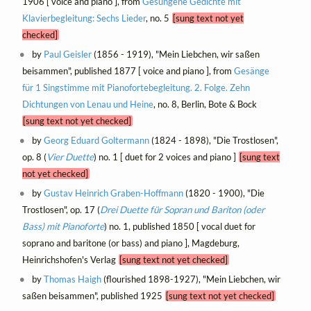
1906 [ voice and piano ], from
Gesungene Gedichte mit
Klavierbegleitung: Sechs Lieder
, no. 5
[sung text not yet
checked]
by
Paul Geisler
(1856 - 1919), "Mein Liebchen, wir saßen
beisammen", published 1877 [ voice and piano ], from
Gesänge
für 1 Singstimme mit Pianofortebegleitung. 2. Folge. Zehn
Dichtungen von Lenau und Heine
, no. 8, Berlin, Bote & Bock
[sung text not yet checked]
by
Georg Eduard Goltermann
(1824 - 1898), "Die Trostlosen",
op. 8 (
Vier Duette
) no. 1 [ duet for 2 voices and piano ]
[sung text
not yet checked]
by
Gustav Heinrich Graben-Hoffmann
(1820 - 1900), "Die
Trostlosen", op. 17 (
Drei Duette für Sopran und Bariton (oder
Bass) mit Pianoforte
) no. 1, published 1850 [ vocal duet for
soprano and baritone (or bass) and piano ], Magdeburg,
Heinrichshofen's Verlag
[sung text not yet checked]
by
Thomas Haigh
(flourished 1898-1927), "Mein Liebchen, wir
saßen beisammen", published 1925
[sung text not yet checked]