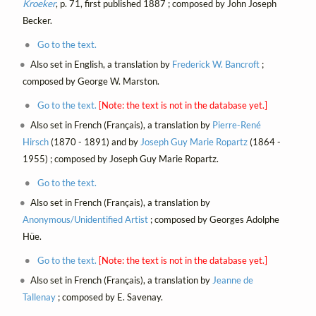
Kroeker
, p. 71, first published 1887 ; composed by John Joseph
Becker.
Go to the text.
Also set in English, a translation by
Frederick W. Bancroft
;
composed by George W. Marston.
Go to the text.
[Note: the text is not in the database yet.]
Also set in French (Français), a translation by
Pierre-René
Hirsch
(1870 - 1891) and by
Joseph Guy Marie Ropartz
(1864 -
1955) ; composed by Joseph Guy Marie Ropartz.
Go to the text.
Also set in French (Français), a translation by
Anonymous/Unidentified Artist
; composed by Georges Adolphe
Hüe.
Go to the text.
[Note: the text is not in the database yet.]
Also set in French (Français), a translation by
Jeanne de
Tallenay
; composed by E. Savenay.