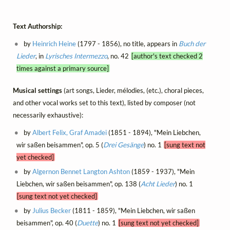
Text Authorship:
by
Heinrich Heine
(1797 - 1856), no title, appears in
Buch der
Lieder
, in
Lyrisches Intermezzo
, no. 42
[author's text checked 2
times against a primary source]
Musical settings
(art songs, Lieder, mélodies, (etc.), choral pieces,
and other vocal works set to this text), listed by composer (not
necessarily exhaustive):
by
Albert Felix, Graf Amadei
(1851 - 1894), "Mein Liebchen,
wir saßen beisammen", op. 5 (
Drei Gesänge
) no. 1
[sung text not
yet checked]
by
Algernon Bennet Langton Ashton
(1859 - 1937), "Mein
Liebchen, wir saßen beisammen", op. 138 (
Acht Lieder
) no. 1
[sung text not yet checked]
by
Julius Becker
(1811 - 1859), "Mein Liebchen, wir saßen
beisammen", op. 40 (
Duette
) no. 1
[sung text not yet checked]