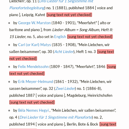
Liebchen", op. 11 (
Drei Lieder für 1 Singstimme mit
Pianofortebegleitung
) no. 1 (1881), published 1884 [ voice and
piano ], Leipzig, Kahnt
[sung text not yet checked]
by
George W. Marston
(1840 - 1901), "Meerfahrt" [ alto or
baritone and piano ], from
Lieder-Album = Song Album, Heft II:
15 Lieder
, no. 5, also set in
English
[sung text not yet checked]
by
Carl (or Karl) Matys
(1835 - 1908), "Mein Liebchen, wir
saßen beisammen", op. 30 (
Acht Lieder
), Heft 1 no. 3
[sung text
not yet checked]
by
Felix Mendelssohn
(1809 - 1847), "Meerfahrt", 1846
[sung
text not yet checked]
by
Erik Meyer-Helmund
(1861 - 1932), "Mein Liebchen, wir
sassen beisammen", op. 32 (
Zwei Lieder
) no. 1 (1886-8),
published 1887 [ voice and piano ], Magdeburg, Heinrichshofen
[sung text not yet checked]
by
Béla Nemes Hegyi
, "Mein Liebchen, wir saßen beisammen",
op. 4 (
Drei Lieder für 1 Singstimme mit Pianoforte
) no. 2,
published 1894 [ voice and piano ], Berlin, Bote & Bock
[sung text