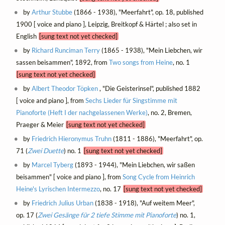
by
Arthur Stubbe
(1866 - 1938), "Meerfahrt", op. 18, published
1900 [ voice and piano ], Leipzig, Breitkopf & Härtel ; also set in
English
[sung text not yet checked]
by
Richard Runciman Terry
(1865 - 1938), "Mein Liebchen, wir
sassen beisammen", 1892, from
Two songs from Heine
, no. 1
[sung text not yet checked]
by
Albert Theodor Töpken
, "Die Geisterinsel", published 1882
[ voice and piano ], from
Sechs Lieder für Singstimme mit
Pianoforte (Heft I der nachgelassenen Werke)
, no. 2, Bremen,
Praeger & Meier
[sung text not yet checked]
by
Friedrich Hieronymus Truhn
(1811 - 1886), "Meerfahrt", op.
71 (
Zwei Duette
) no. 1
[sung text not yet checked]
by
Marcel Tyberg
(1893 - 1944), "Mein Liebchen, wir saßen
beisammen" [ voice and piano ], from
Song Cycle from Heinrich
Heine's Lyrischen Intermezzo
, no. 17
[sung text not yet checked]
by
Friedrich Julius Urban
(1838 - 1918), "Auf weitem Meer",
op. 17 (
Zwei Gesänge für 2 tiefe Stimme mit Pianoforte
) no. 1,