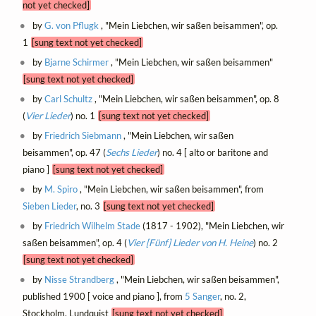
not yet checked]
by
G. von Pflugk
, "Mein Liebchen, wir saßen beisammen", op.
1
[sung text not yet checked]
by
Bjarne Schirmer
, "Mein Liebchen, wir saßen beisammen"
[sung text not yet checked]
by
Carl Schultz
, "Mein Liebchen, wir saßen beisammen", op. 8
(
Vier Lieder
) no. 1
[sung text not yet checked]
by
Friedrich Siebmann
, "Mein Liebchen, wir saßen
beisammen", op. 47 (
Sechs Lieder
) no. 4 [ alto or baritone and
piano ]
[sung text not yet checked]
by
M. Spiro
, "Mein Liebchen, wir saßen beisammen", from
Sieben Lieder
, no. 3
[sung text not yet checked]
by
Friedrich Wilhelm Stade
(1817 - 1902), "Mein Liebchen, wir
saßen beisammen", op. 4 (
Vier [Fünf] Lieder von H. Heine
) no. 2
[sung text not yet checked]
by
Nisse Strandberg
, "Mein Liebchen, wir saßen beisammen",
published 1900 [ voice and piano ], from
5 Sanger
, no. 2,
Stockholm, Lundquist
[sung text not yet checked]