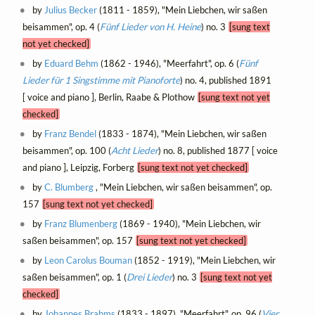
by
Julius Becker
(1811 - 1859), "Mein Liebchen, wir saßen
beisammen", op. 4 (
Fünf Lieder von H. Heine
) no. 3
[sung text
not yet checked]
by
Eduard Behm
(1862 - 1946), "Meerfahrt", op. 6 (
Fünf
Lieder für 1 Singstimme mit Pianoforte
) no. 4, published 1891
[ voice and piano ], Berlin, Raabe & Plothow
[sung text not yet
checked]
by
Franz Bendel
(1833 - 1874), "Mein Liebchen, wir saßen
beisammen", op. 100 (
Acht Lieder
) no. 8, published 1877 [ voice
and piano ], Leipzig, Forberg
[sung text not yet checked]
by
C. Blumberg
, "Mein Liebchen, wir saßen beisammen", op.
157
[sung text not yet checked]
by
Franz Blumenberg
(1869 - 1940), "Mein Liebchen, wir
saßen beisammen", op. 157
[sung text not yet checked]
by
Leon Carolus Bouman
(1852 - 1919), "Mein Liebchen, wir
saßen beisammen", op. 1 (
Drei Lieder
) no. 3
[sung text not yet
checked]
by
Johannes Brahms
(1833 - 1897), "Meerfahrt", op. 96 (
Vier