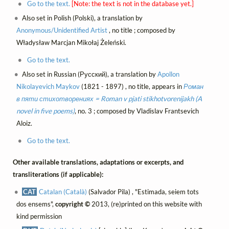
Go to the text.
[Note: the text is not in the database yet.]
Also set in Polish (Polski), a translation by
Anonymous/Unidentified Artist
, no title ; composed by
Władysław Marcjan Mikołaj Żeleński.
Go to the text.
Also set in Russian (Русский), a translation by
Apollon
Nikolayevich Maykov
(1821 - 1897) , no title, appears in
Роман
в пяти стихотворениях = Roman v pjati stikhotvorenijakh (A
novel in five poems)
, no. 3 ; composed by Vladislav Frantsevich
Aloiz.
Go to the text.
Other available translations, adaptations or excerpts, and
transliterations (if applicable):
CAT
Catalan (Català)
(Salvador Pila) , "Estimada, seiem tots
dos ensems",
copyright ©
2013, (re)printed on this website with
kind permission