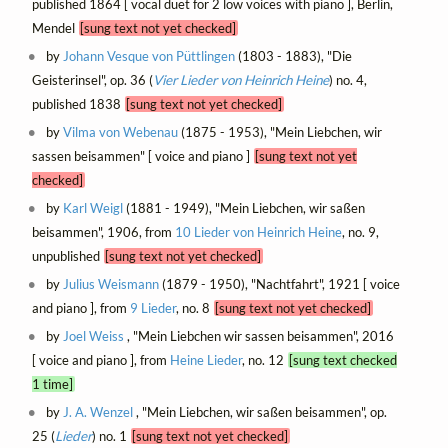
published 1864 [ vocal duet for 2 low voices with piano ], Berlin,
Mendel
[sung text not yet checked]
by
Johann Vesque von Püttlingen
(1803 - 1883), "Die
Geisterinsel", op. 36 (
Vier Lieder von Heinrich Heine
) no. 4,
published 1838
[sung text not yet checked]
by
Vilma von Webenau
(1875 - 1953), "Mein Liebchen, wir
sassen beisammen" [ voice and piano ]
[sung text not yet
checked]
by
Karl Weigl
(1881 - 1949), "Mein Liebchen, wir saßen
beisammen", 1906, from
10 Lieder von Heinrich Heine
, no. 9,
unpublished
[sung text not yet checked]
by
Julius Weismann
(1879 - 1950), "Nachtfahrt", 1921 [ voice
and piano ], from
9 Lieder
, no. 8
[sung text not yet checked]
by
Joel Weiss
, "Mein Liebchen wir sassen beisammen", 2016
[ voice and piano ], from
Heine Lieder
, no. 12
[sung text checked
1 time]
by
J. A. Wenzel
, "Mein Liebchen, wir saßen beisammen", op.
25 (
Lieder
) no. 1
[sung text not yet checked]