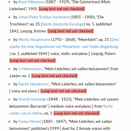
by
Knut Håkanson
(1887 - 1929), "Die Geisterinsel (Mein
Liebchen)", 1905
[sung text not yet checked]
by
Johan Peter Emilius Hartmann
(1805 - 1900), "Die
Trostlosen", op. 35 (
Sechs deutsche Gesänge
) no. 5, published
1842, Leipzig, Kistner
[sung text not yet checked]
by
Moritz Hauptmann
(1792 - 1868), "Meerfahrt", op. 31 (
Drei
Lieder für eine Singstimme mit Pianoforte- und Violin-Begleitung
) no. 1, published 1844 [ voice, violin, and piano ], Leipzig, Peters
[sung text not yet checked]
by
J. Heinemann
, "Mein Liebchen, wir saßen beisammen", from
Lieder
, no. 1
[sung text not yet checked]
by
Derek Henderson
, "Mein Liebchen, wir saßen beisammen"
[ voice and piano ]
[sung text not yet checked]
by
Henrik Hennings
(1848 - 1923), "Mein Liebchen, wir sassen
beisammen: Barcarole" [ medium voice and piano ], from
Sechs
Lieder von H. Heine
, no. 3
[sung text not yet checked]
by
Fanny Hensel
(1805 - 1847), "Mein Liebchen, wir saßen
beisammen", published c1999 [ duet for 2 female voices with