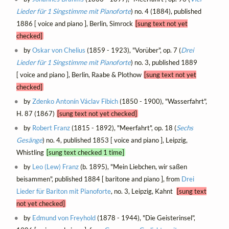
Lieder für 1 Singstimme mit Pianoforte
) no. 4 (1884), published
1886 [ voice and piano ], Berlin, Simrock
[sung text not yet
checked]
by
Oskar von Chelius
(1859 - 1923), "Vorüber", op. 7 (
Drei
Lieder für 1 Singstimme mit Pianoforte
) no. 3, published 1889
[ voice and piano ], Berlin, Raabe & Plothow
[sung text not yet
checked]
by
Zdenko Antonín Václav Fibich
(1850 - 1900), "Wasserfahrt",
H. 87 (1867)
[sung text not yet checked]
by
Robert Franz
(1815 - 1892), "Meerfahrt", op. 18 (
Sechs
Gesänge
) no. 4, published 1853 [ voice and piano ], Leipzig,
Whistling
[sung text checked 1 time]
by
Leo (Lew) Franz
(b. 1895), "Mein Liebchen, wir saßen
beisammen", published 1884 [ baritone and piano ], from
Drei
Lieder für Bariton mit Pianoforte
, no. 3, Leipzig, Kahnt
[sung text
not yet checked]
by
Edmund von Freyhold
(1878 - 1944), "Die Geisterinsel",