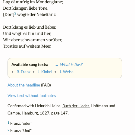
Lag dämm'rig im Mondenglanz;

Dort klangen liebe Töne,

2
[Dort]
 wogte der Nebeltanz.

Dort klang es lieb und lieber,

Und wogt' es hin und her;

Wir aber schwammen vorüber,

Trostlos auf weitem Meer.
Available sung texts:
← What is this?
•
R. Franz
•
J. Kinkel
•
J. Weiss
About the headline
(FAQ)
View text without footnotes
Confirmed with Heinrich Heine,
Buch der Lieder
, Hoffmann und
Campe, Hamburg, 1827, page 147.
1
Franz: "öder"
2
Franz: "Und"