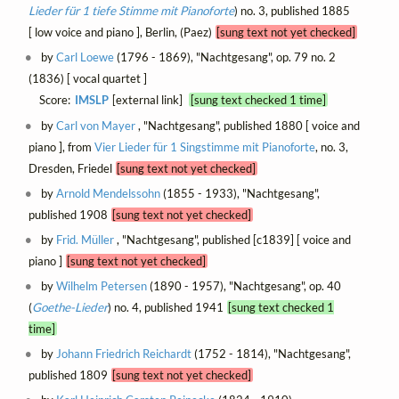
Lieder für 1 tiefe Stimme mit Pianoforte
) no. 3, published 1885
[ low voice and piano ], Berlin, (Paez)
[sung text not yet checked]
by
Carl Loewe
(1796 - 1869), "Nachtgesang", op. 79 no. 2
(1836) [ vocal quartet ]
Score:
IMSLP
[external link]
[sung text checked 1 time]
by
Carl von Mayer
, "Nachtgesang", published 1880 [ voice and
piano ], from
Vier Lieder für 1 Singstimme mit Pianoforte
, no. 3,
Dresden, Friedel
[sung text not yet checked]
by
Arnold Mendelssohn
(1855 - 1933), "Nachtgesang",
published 1908
[sung text not yet checked]
by
Frid. Müller
, "Nachtgesang", published [c1839] [ voice and
piano ]
[sung text not yet checked]
by
Wilhelm Petersen
(1890 - 1957), "Nachtgesang", op. 40
(
Goethe-Lieder
) no. 4, published 1941
[sung text checked 1
time]
by
Johann Friedrich Reichardt
(1752 - 1814), "Nachtgesang",
published 1809
[sung text not yet checked]