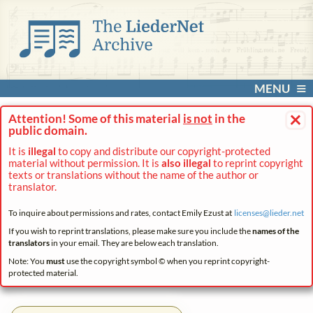
MENU
×
Attention! Some of this material
is not
in the
public domain.
It is
illegal
to copy and distribute our copyright-protected
material without permission. It is
also illegal
to reprint copyright
texts or translations without the name of the author or
translator.
To inquire about permissions and rates, contact Emily Ezust at
licenses@
lieder.
net
If you wish to reprint translations, please make sure you include the
names of the
translators
in your email. They are below each translation.
Note: You
must
use the copyright symbol © when you reprint copyright-
protected material.