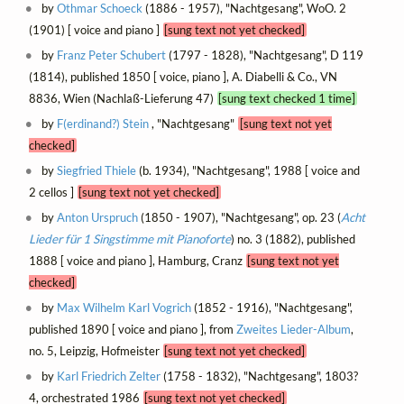
by
Othmar Schoeck
(1886 - 1957), "Nachtgesang", WoO. 2
(1901) [ voice and piano ]
[sung text not yet checked]
by
Franz Peter Schubert
(1797 - 1828), "Nachtgesang", D 119
(1814), published 1850 [ voice, piano ], A. Diabelli & Co., VN
8836, Wien (Nachlaß-Lieferung 47)
[sung text checked 1 time]
by
F(erdinand?) Stein
, "Nachtgesang"
[sung text not yet
checked]
by
Siegfried Thiele
(b. 1934), "Nachtgesang", 1988 [ voice and
2 cellos ]
[sung text not yet checked]
by
Anton Urspruch
(1850 - 1907), "Nachtgesang", op. 23 (
Acht
Lieder für 1 Singstimme mit Pianoforte
) no. 3 (1882), published
1888 [ voice and piano ], Hamburg, Cranz
[sung text not yet
checked]
by
Max Wilhelm Karl Vogrich
(1852 - 1916), "Nachtgesang",
published 1890 [ voice and piano ], from
Zweites Lieder-Album
,
no. 5, Leipzig, Hofmeister
[sung text not yet checked]
by
Karl Friedrich Zelter
(1758 - 1832), "Nachtgesang", 1803?
4, orchestrated 1986
[sung text not yet checked]