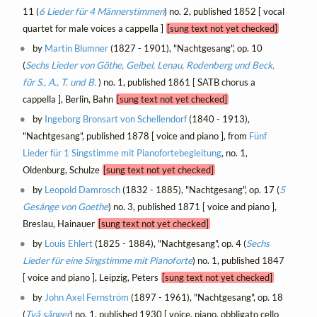
11 (
6 Lieder für 4 Männerstimmen
) no. 2, published 1852 [ vocal
quartet for male voices a cappella ]
[sung text not yet checked]
by
Martin Blumner
(1827 - 1901), "Nachtgesang", op. 10
(
Sechs Lieder von Göthe, Geibel, Lenau, Rodenberg und Beck,
für S., A., T. und B.
) no. 1, published 1861 [ SATB chorus a
cappella ], Berlin, Bahn
[sung text not yet checked]
by
Ingeborg Bronsart von Schellendorf
(1840 - 1913),
"Nachtgesang", published 1878 [ voice and piano ], from
Fünf
Lieder für 1 Singstimme mit Pianofortebegleitung
, no. 1,
Oldenburg, Schulze
[sung text not yet checked]
by
Leopold Damrosch
(1832 - 1885), "Nachtgesang", op. 17 (
5
Gesänge von Goethe
) no. 3, published 1871 [ voice and piano ],
Breslau, Hainauer
[sung text not yet checked]
by
Louis Ehlert
(1825 - 1884), "Nachtgesang", op. 4 (
Sechs
Lieder für eine Singstimme mit Pianoforte
) no. 1, published 1847
[ voice and piano ], Leipzig, Peters
[sung text not yet checked]
by
John Axel Fernström
(1897 - 1961), "Nachtgesang", op. 18
(
Två sånger
) no. 1, published 1930 [ voice, piano, obbligato cello