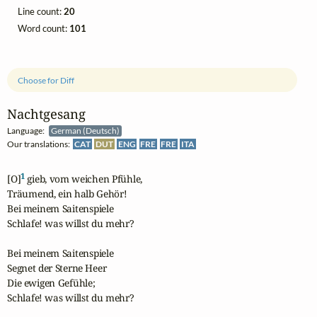
Line count:
20
Word count:
101
Choose for Diff
Nachtgesang
Language:
German (Deutsch)
Our translations:
CAT
DUT
ENG
FRE
FRE
ITA
1
[O]
 gieb, vom weichen Pfühle,

Träumend, ein halb Gehör!

Bei meinem Saitenspiele

Schlafe! was willst du mehr?

Bei meinem Saitenspiele

Segnet der Sterne Heer

Die ewigen Gefühle;

Schlafe! was willst du mehr?
