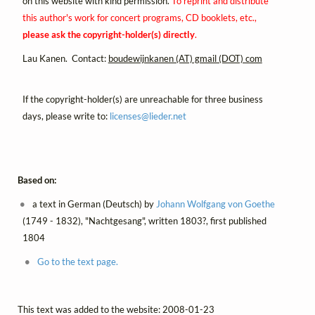
on this website with kind permission.
To reprint and distribute
this author's work for concert programs, CD booklets, etc.,
please ask the copyright-holder(s) directly
.
Lau Kanen. Contact:
boudewijnkanen (AT) gmail (DOT) com
If the copyright-holder(s) are unreachable for three business
days, please write to:
licenses@
lieder.
net
Based on:
a text in German (Deutsch) by
Johann Wolfgang von Goethe
(1749 - 1832), "Nachtgesang", written 1803?, first published
1804
Go to the text page.
This text was added to the website: 2008-01-23