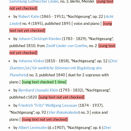
Sammlung Göthescher Lieder
, no. 3, Berlin, Mendel
[sung text
not yet checked]
by
Robert Kahn
(1865 - 1951), "Nachtgesang", op. 22 (
Acht
Lieder
) no. 4 (1895), published 1895 [ voice and piano ]
[sung
text not yet checked]
by
Johann Christoph Kienlen
(1783 - 1829), "Nachtgesang",
published 1810, from
Zwölf Lieder von Goethe
, no. 2
[sung text
not yet checked]
by
Johanna Kinkel
(1810 - 1858), "Nachtgesang", op. 12 (
Drei
Duetten [sic] für weibliche Stimmen mit Begleitung des
Pianoforte
) no. 3, published 1840 [ duet for 2 sopranos with
piano ]
[sung text checked 1 time]
by
Bernhard (Joseph) Klein
(1793 - 1832), "Nachtgesang",
published c1820
[sung text not yet checked]
by
Friedrich "Fritz" Wolfgang Lessauer
(1874 - 1937),
"Nachtgesang", op. 92 (
Vier Rokokolieder
) no. 3 [ voice and
piano ]
[sung text not yet checked]
by
Albert Levinsohn
(d. c1907), "Nachtgesang", op. 6 (
Drei