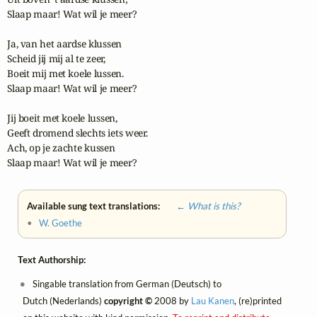
Slaap maar! Wat wil je meer?

Ja, van het aardse klussen

Scheid jij mij al te zeer,

Boeit mij met koele lussen.

Slaap maar! Wat wil je meer?

Jij boeit met koele lussen,

Geeft dromend slechts iets weer.

Ach, op je zachte kussen

Slaap maar! Wat wil je meer?
Available sung text translations:
← What is this?
•
W. Goethe
Text Authorship:
Singable translation from German (Deutsch) to
Dutch (Nederlands)
copyright ©
2008 by
Lau Kanen
, (re)printed