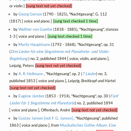
or violin ]
[sung text not yet checked]
by
Georg Gerson
(1790 - 1825), "Nachtgesang", G. 112
(1817) [ voice and piano ]
[sung text checked 1 time]
by
Walther von Goethe
(1818 - 1885), "Nachtgesang", stanzas
1-3 [ voice and piano ]
[sung text checked 1 time]
by
Moritz Hauptmann
(1792 - 1868), "Nachtgesang", op. 31
(
Drei Lieder für eine Singstimme mit Pianoforte- und Violin-
Begleitung
) no. 2, published 1844 [ voice, violin, and piano ],
Leipzig, Peters
[sung text not yet checked]
by
A. R. Hellmann
, "Nachtgesang", op. 2 (
7 Lieder
) no. 3,
published 1853 [ voice and piano ], Leipzig, Breitkopf und Härtel
[sung text not yet checked]
by
Eugène Jámbor
(1853 - 1914), "Nachtgesang", op. 30 (
Fünf
Lieder für 1 Singstimme mit Pianoforte
) no. 2, published 1894
[ voice and piano ], Offenbach, André
[sung text not yet checked]
by
Gustav Jansen [not F. G. Jansen]
, "Nachtgesang", published
1863 [ voice and piano ], from
Musikalisches Göthe-Album. Eine