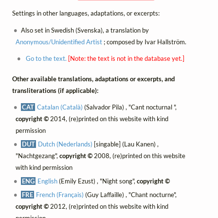
Settings in other languages, adaptations, or excerpts:
Also set in Swedish (Svenska), a translation by
Anonymous/Unidentified Artist
; composed by Ivar Hallström.
Go to the text.
[Note: the text is not in the database yet.]
Other available translations, adaptations or excerpts, and
transliterations (if applicable):
CAT
Catalan (Català)
(Salvador Pila) , "Cant nocturnal ",
copyright ©
2014, (re)printed on this website with kind
permission
DUT
Dutch (Nederlands)
[singable] (Lau Kanen) ,
"Nachtgezang",
copyright ©
2008, (re)printed on this website
with kind permission
ENG
English
(Emily Ezust) , "Night song",
copyright ©
FRE
French (Français)
(Guy Laffaille) , "Chant nocturne",
copyright ©
2012, (re)printed on this website with kind