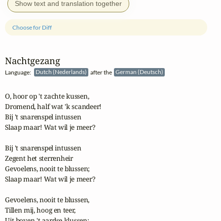
Show text and translation together
Choose for Diff
Nachtgezang
Language:
Dutch (Nederlands)
after the
German (Deutsch)
O, hoor op 't zachte kussen,

Dromend, half wat 'k scandeer!

Bij 't snarenspel intussen

Slaap maar! Wat wil je meer?

Bij 't snarenspel intussen

Zegent het sterrenheir

Gevoelens, nooit te blussen;

Slaap maar! Wat wil je meer?

Gevoelens, nooit te blussen,

Tillen mij, hoog en teer,

Uit boven 't aardse klussen;
