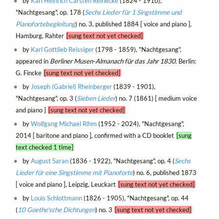
by
Karl Heinrich Carsten Reinecke
(1824 - 1910),
"Nachtgesang", op. 178 (
Sechs Lieder für 1 Singstimme und
Pianofortebegleitung
) no. 3, published 1884 [ voice and piano ],
Hamburg, Rahter
[sung text not yet checked]
by
Karl Gottlieb Reissiger
(1798 - 1859), "Nachtgesang",
appeared in
Berliner Musen-Almanach für das Jahr 1830
. Berlin:
G. Fincke
[sung text not yet checked]
by
Joseph (Gabriel) Rheinberger
(1839 - 1901),
"Nachtgesang", op. 3 (
Sieben Lieder
) no. 7 (1861) [ medium voice
and piano ]
[sung text not yet checked]
by
Wolfgang Michael Rihm
(1952 - 2024), "Nachtgesang",
2014 [ baritone and piano ], confirmed with a CD booklet
[sung
text checked 1 time]
by
August Saran
(1836 - 1922), "Nachtgesang", op. 4 (
Sechs
Lieder für eine Singstimme mit Pianoforte
) no. 6, published 1873
[ voice and piano ], Leipzig, Leuckart
[sung text not yet checked]
by
Louis Schlottmann
(1826 - 1905), "Nachtgesang", op. 44
(
10 Goethe'sche Dichtungen
) no. 3
[sung text not yet checked]