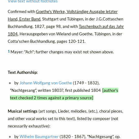
View text without footnotes
Confirmed with
Goethe's Werke, Vollständige Ausgabe letzter
Hand, Erster Band
, Stuttgart und Tübingen, in der J.G.Cottaschen
Buchhandlung, 1827, page 98, and with
Taschenbuch auf das Jahr
1804
, Herausgegeben von Wieland und Goethe, Tübingen, in der
Cotta'schen Buchhandlung, pages 120-121.
1
Mayer: "Ach"; further changes may exist not shown above.
Text Authorship:
by
Johann Wolfgang von Goethe
(1749 - 1832),
"Nachtgesang", written 1803?, first published 1804
[author's
text checked 2 times against a primary source]
Musical settings
(art songs, Lieder, mélodies, (etc.), choral pieces,
and other vocal works set to this text), listed by composer (not
necessarily exhaustive):
by
Wilhelm Baumgartner
(1820 - 1867), "Nachtgesang", op.