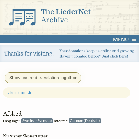
MENU
Show text and translation together
Choose for Diff
Afsked
Language:
Swedish (Svenska)
after the
German (Deutsch)
Nu visner Skoven atter, 
