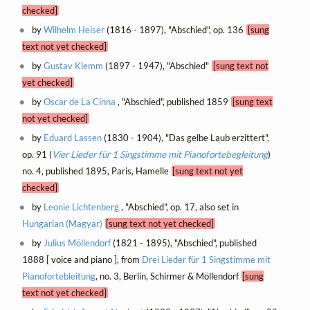
checked]
by
Wilhelm Heiser
(1816 - 1897), "Abschied", op. 136
[sung
text not yet checked]
by
Gustav Klemm
(1897 - 1947), "Abschied"
[sung text not
yet checked]
by
Oscar de La Cinna
, "Abschied", published 1859
[sung text
not yet checked]
by
Eduard Lassen
(1830 - 1904), "Das gelbe Laub erzittert",
op. 91 (
Vier Lieder für 1 Singstimme mit Pianofortebegleitung
)
no. 4, published 1895, Paris, Hamelle
[sung text not yet
checked]
by
Leonie Lichtenberg
, "Abschied", op. 17, also set in
Hungarian (Magyar)
[sung text not yet checked]
by
Julius Möllendorf
(1821 - 1895), "Abschied", published
1888 [ voice and piano ], from
Drei Lieder für 1 Singstimme mit
Pianofortebleitung
, no. 3, Berlin, Schirmer & Möllendorf
[sung
text not yet checked]