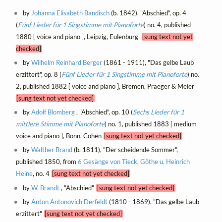
by
Johanna Elisabeth Bandisch
(b. 1842), "Abschied", op. 4
(
Fünf Lieder für 1 Singstimme mit Pianoforte
) no. 4, published
1880 [ voice and piano ], Leipzig, Eulenburg
[sung text not yet
checked]
by
Wilhelm Reinhard Berger
(1861 - 1911), "Das gelbe Laub
erzittert", op. 8 (
Fünf Lieder für 1 Singstimme mit Pianoforte
) no.
2, published 1882 [ voice and piano ], Bremen, Praeger & Meier
[sung text not yet checked]
by
Adolf Blomberg
, "Abschied", op. 10 (
Sechs Lieder für 1
mittlere Stimme mit Pianoforte
) no. 1, published 1883 [ medium
voice and piano ], Bonn, Cohen
[sung text not yet checked]
by
Walther Brand
(b. 1811), "Der scheidende Sommer",
published 1850, from
6 Gesänge von Tieck, Göthe u. Heinrich
Heine
, no. 4
[sung text not yet checked]
by
W. Brandt
, "Abschied"
[sung text not yet checked]
by
Anton Antonovich Derfeldt
(1810 - 1869), "Das gelbe Laub
erzittert"
[sung text not yet checked]