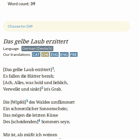
Word count:
39
Choose for Diff
Das gelbe Laub erzittert
Language:
German (Deutsch)
Our translations:
CAT
CHI
ENG
ENG
FRE
1
[Das gelbe Laub erzittert]
, 

Es fallen die Blätter herab; 

[Ach, Alles, was hold und lieblich, 

2
Verwelkt und sinkt]
 in's Grab. 

3
Die [Wipfel]
 des Waldes umflimmert 

Ein schmerzlicher Sonnenschein; 

Das mögen die letzten Küsse 

4
Des [scheidenden]
 Sommers seyn.

Mir ist, als müßt ich weinen 
