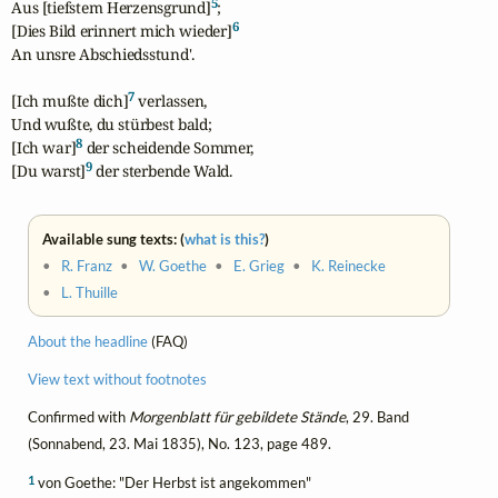
5
Aus [tiefstem Herzensgrund]
; 

6
[Dies Bild erinnert mich wieder]
An unsre Abschiedsstund'. 

7
[Ich mußte dich]
 verlassen, 

Und wußte, du stürbest bald; 

8
[Ich war]
 der scheidende Sommer, 

9
[Du warst]
 der sterbende Wald.
Available sung texts: (
what is this?
)
•
R. Franz
•
W. Goethe
•
E. Grieg
•
K. Reinecke
•
L. Thuille
About the headline
(FAQ)
View text without footnotes
Confirmed with
Morgenblatt für gebildete Stände
, 29. Band
(Sonnabend, 23. Mai 1835), No. 123, page 489.
1
von Goethe: "Der Herbst ist angekommen"