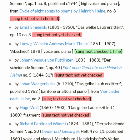
Sommer", op. 1 no. 8, published c1944 [ high voice and piano ],
from
Cycle of eight songs to poems by Heinrich Heine
, no. 8
[sung text not yet checked]
by
Ernst Smigelski
(1881 - 1950), "Das welke Laub erzittert",
op. 10 no. 3
[sung text not yet checked]
by
Ludwig Wilhelm Andreas Maria Thuille
(1861 - 1907),
"Abschied", 1878 [ voice and piano ]
[sung text checked 1 time]
by
Johann Vesque von Püttlingen
(1803 - 1883), "Der
scheidende Sommer", op. 40 (
Fünf neue Gedichte von Heinrich
Heine
) no. 5 (1844-51?)
[sung text not yet checked]
by
Johan Weegenhuise
(b. 1910), "Das gelbe Laub erzittert",
published 1962 [ baritone or alto and piano ], from
Vier Lieder
nach Heine
, no. 3
[sung text not yet checked]
by
Hugo Wolf
(1860 - 1903), "Das gelbe Laub erzittert",
1880?, fragment
[sung text not yet checked]
by
Richard Ferdinand Wüerst
(1824 - 1881), "Der scheidende
Sommer", op. 20 (
Lieder und Gesänge
), Heft 4 no. 11, published
1860 [ voice and piano ], Magdeburg, Heinrichshofen's Verlag