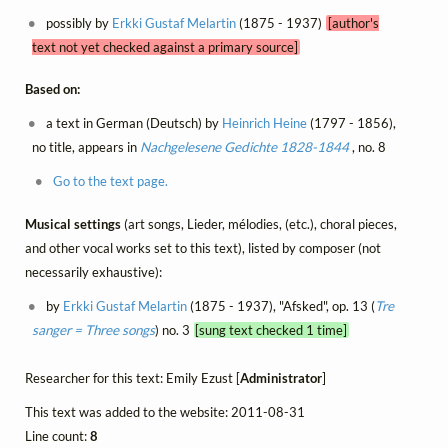
possibly by
Erkki Gustaf Melartin
(1875 - 1937)
[author's
text not yet checked against a primary source]
Based on:
a text in German (Deutsch) by
Heinrich Heine
(1797 - 1856),
no title, appears in
Nachgelesene Gedichte 1828-1844
, no. 8
Go to the text page.
Musical settings
(art songs, Lieder, mélodies, (etc.), choral pieces,
and other vocal works set to this text), listed by composer (not
necessarily exhaustive):
by
Erkki Gustaf Melartin
(1875 - 1937), "Afsked", op. 13 (
Tre
sanger = Three songs
) no. 3
[sung text checked 1 time]
Researcher for this text: Emily Ezust [
Administrator
]
This text was added to the website: 2011-08-31
Line count:
8