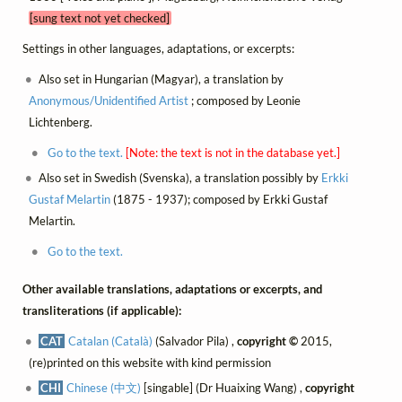
[sung text not yet checked]
Settings in other languages, adaptations, or excerpts:
Also set in Hungarian (Magyar), a translation by
Anonymous/Unidentified Artist
; composed by Leonie
Lichtenberg.
Go to the text.
[Note: the text is not in the database yet.]
Also set in Swedish (Svenska), a translation possibly by
Erkki
Gustaf Melartin
(1875 - 1937); composed by Erkki Gustaf
Melartin.
Go to the text.
Other available translations, adaptations or excerpts, and
transliterations (if applicable):
CAT
Catalan (Català)
(Salvador Pila) ,
copyright ©
2015,
(re)printed on this website with kind permission
CHI
Chinese (中文)
[singable] (Dr Huaixing Wang) ,
copyright