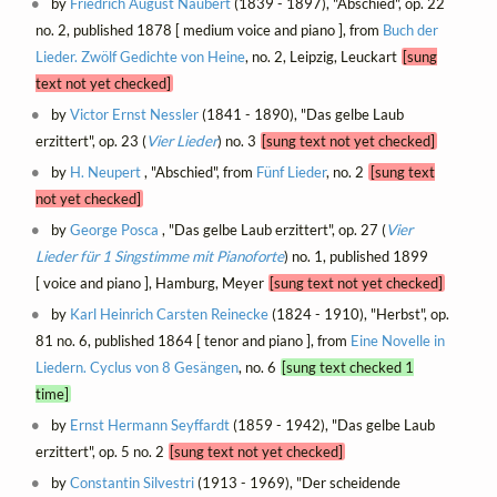
by
Friedrich August Naubert
(1839 - 1897), "Abschied", op. 22
no. 2, published 1878 [ medium voice and piano ], from
Buch der
Lieder. Zwölf Gedichte von Heine
, no. 2, Leipzig, Leuckart
[sung
text not yet checked]
by
Victor Ernst Nessler
(1841 - 1890), "Das gelbe Laub
erzittert", op. 23 (
Vier Lieder
) no. 3
[sung text not yet checked]
by
H. Neupert
, "Abschied", from
Fünf Lieder
, no. 2
[sung text
not yet checked]
by
George Posca
, "Das gelbe Laub erzittert", op. 27 (
Vier
Lieder für 1 Singstimme mit Pianoforte
) no. 1, published 1899
[ voice and piano ], Hamburg, Meyer
[sung text not yet checked]
by
Karl Heinrich Carsten Reinecke
(1824 - 1910), "Herbst", op.
81 no. 6, published 1864 [ tenor and piano ], from
Eine Novelle in
Liedern. Cyclus von 8 Gesängen
, no. 6
[sung text checked 1
time]
by
Ernst Hermann Seyffardt
(1859 - 1942), "Das gelbe Laub
erzittert", op. 5 no. 2
[sung text not yet checked]
by
Constantin Silvestri
(1913 - 1969), "Der scheidende