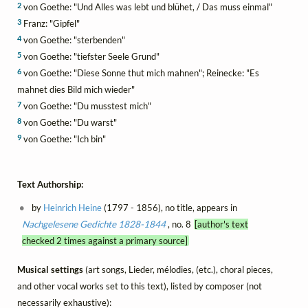
2
von Goethe: "Und Alles was lebt und blühet, / Das muss einmal"
3
Franz: "Gipfel"
4
von Goethe: "sterbenden"
5
von Goethe: "tiefster Seele Grund"
6
von Goethe: "Diese Sonne thut mich mahnen"; Reinecke: "Es
mahnet dies Bild mich wieder"
7
von Goethe: "Du musstest mich"
8
von Goethe: "Du warst"
9
von Goethe: "Ich bin"
Text Authorship:
by
Heinrich Heine
(1797 - 1856), no title, appears in
Nachgelesene Gedichte 1828-1844
, no. 8
[author's text
checked 2 times against a primary source]
Musical settings
(art songs, Lieder, mélodies, (etc.), choral pieces,
and other vocal works set to this text), listed by composer (not
necessarily exhaustive):