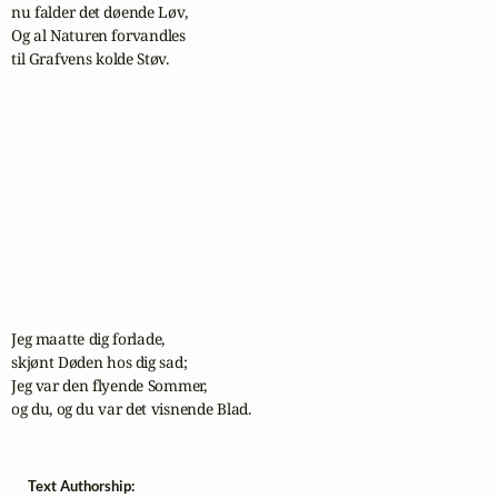
nu falder det døende Løv,

Og al Naturen forvandles 

til Grafvens kolde Støv.

Jeg maatte dig forlade, 

skjønt Døden hos dig sad;

Jeg var den flyende Sommer, 

og du, og du var det visnende Blad.
Text Authorship: