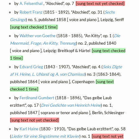
by
A. Felsenthal
, "Abschied", op. 7
[sung text not yet checked]
by
Robert Franz
(1815 - 1892), "Abschied", op. 31 (
Sechs
Gesänge
) no. 5, published 1858 [ voice and piano ], Leipzig, Senff
[sung text checked 1 time]
by
Walther von Goethe
(1818 - 1885), "An Kitty", op. 1 (
Die
Meermaid, Frage, An Kitty, Trennung
) no. 2, published 1840
[ voice and piano ], Leipzig: Breitkopf & Härtel
[sung text checked
1 time]
by
Edvard Grieg
(1843 - 1907), "Abschied", op. 4 (
Seks Digte
af H. Heine, L. Uhland og A. von Chamisso
) no. 3 (1863-1864),
published 1864 [ voice and piano ], Copenhagen
[sung text
checked 1 time]
by
Ferdinand Gumbert
(1818 - 1896), "Das gelbe Laub
erzittert", op. 17 (
Drei Gedichte von Heinrich Heine
) no. 1,
published 1847 [ soprano or tenor and piano ], Berlin, Schlesinger
[sung text not yet checked]
by
Karl Haine
(1830 - 1910), "Das gelbe Laub erzittert", op. 58
(
Lieder für eine Singstimme mit Klavier
) no. 1
[sung text not yet