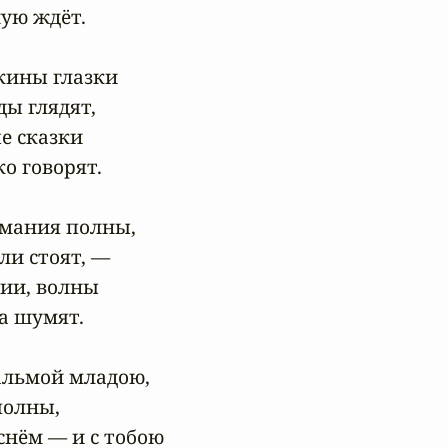
ую ждёт.

кины глазки

ы глядят,

 сказки

о говорят.

мания полны,

и стоят, —

ии, волны

 шумят.

льмой младою,

олны,

нём — и с тобою
