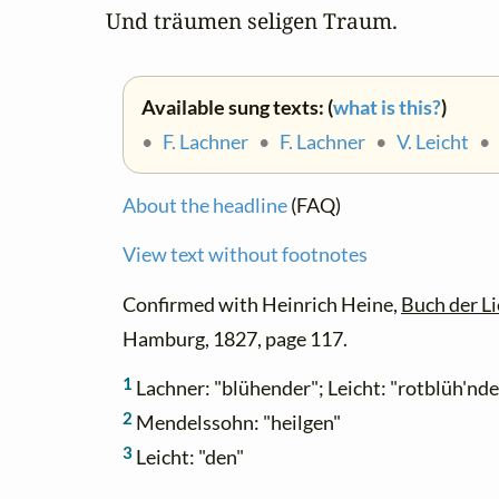
Und träumen seligen Traum.
Available sung texts: (
what is this?
)
•
F. Lachner
•
F. Lachner
•
V. Leicht
About the headline
(FAQ)
View text without footnotes
Confirmed with Heinrich Heine,
Buch der Li
Hamburg, 1827, page 117.
1
Lachner: "blühender"; Leicht: "rotblüh'nde
2
Mendelssohn: "heilgen"
3
Leicht: "den"