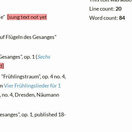
Line count:
20
ile"
[sung text not yet
Word count:
84
Auf Flügeln des Gesanges"
Gesanges", op. 1 (
Sechs
d]
 "Frühlingstraum", op. 4 no. 4,
om
Vier Frühlingslieder für 1
, no. 4, Dresden, Näumann
esanges", op. 1, published 18-