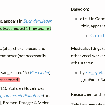
Based on:
a text in Ger
le, appears in
Buch der Lieder
,
title, appears
s text checked 1 time against
Go to th
Musical settings
(
, (etc.), choral pieces, and
other vocal works s
y composer (not necessarily
exhaustive):
by
Sergey Vla
esanges", op. 19 (
Vier Lieder
)
далёко тебя
et checked]
11), "Auf den Flügeln des
Researcher for this
ingstimme mit Pianoforte
) no.
 ], Bremen, Praeger & Meier
This text was adde