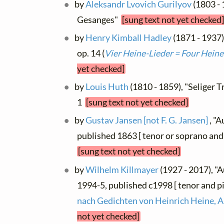
by
Aleksandr Lvovich Gurilyov
(1803 - 
Gesanges"
[sung text not yet checked
by
Henry Kimball Hadley
(1871 - 1937)
op. 14 (
Vier Heine-Lieder = Four Hein
yet checked]
by
Louis Huth
(1810 - 1859), "Seliger Tr
1
[sung text not yet checked]
by
Gustav Jansen [not F. G. Jansen]
, "A
published 1863 [ tenor or soprano and
[sung text not yet checked]
by
Wilhelm Killmayer
(1927 - 2017), "
1994-5, published c1998 [ tenor and p
nach Gedichten von Heinrich Heine, A
not yet checked]