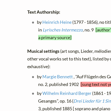
Text Authorship:
by
Heinrich Heine
(1797 - 1856), no tit
in
Lyrisches Intermezzo
, no. 9
[author'
a primary source]
Musical settings
(art songs, Lieder, mélodies
other vocal works set to this text), listed b
exhaustive):
by
Margie Bennett
, "Auf Flügeln des G
no. 2, published 1902
[sung text not y
by
Wilhelm Reinhard Berger
(1861 - 19
Gesanges", op. 16 (
Drei Lieder für 1 S
3, published 1885 [ soprano and piano