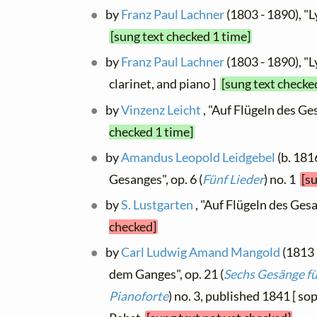
by
Franz Paul Lachner
(1803 - 1890), "
[sung text checked 1 time]
by
Franz Paul Lachner
(1803 - 1890), "L
clarinet, and piano ]
[sung text checke
by
Vinzenz Leicht
, "Auf Flügeln des Ge
checked 1 time]
by
Amandus Leopold Leidgebel
(b. 181
Gesanges", op. 6 (
Fünf Lieder
) no. 1
[s
by
S. Lustgarten
, "Auf Flügeln des Ge
checked]
by
Carl Ludwig Amand Mangold
(1813 
dem Ganges", op. 21 (
Sechs Gesänge fü
Pianoforte
) no. 3, published 1841 [ s