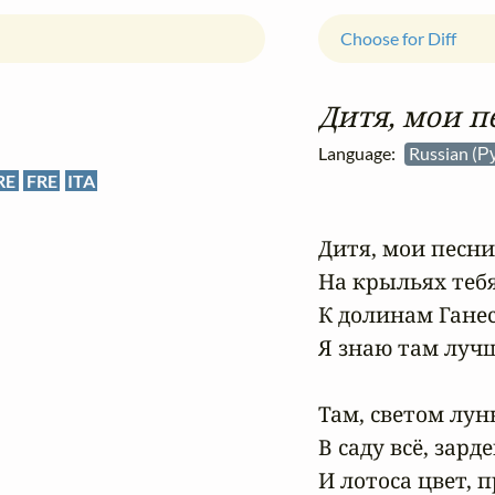
Choose for Diff
Дитя, мои п
Language:
Russian (Р
RE
FRE
ITA
Дитя, мои песни
На крыльях тебя 
К долинам Ганесо
Я знаю там лучш
Там, светом лун
В саду всё, зарде
И лотоса цвет, п