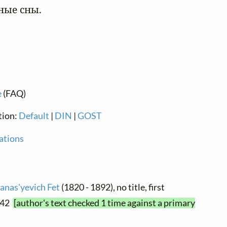
ные сны.
e
(FAQ)
tion:
Default
|
DIN
|
GOST
ations
anas'yevich Fet
(1820 - 1892), no title, first
842
[author's text checked 1 time against a primary