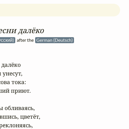
есни далёко
усский)
after the
German (Deutsch)
 далёко

унесут,

ва тока:

ий приют.

ы обливаясь,

вшись, цветёт,

реклоняясь,
