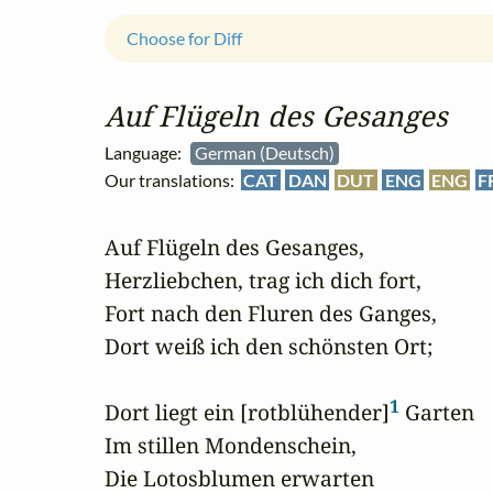
Choose for Diff
Auf Flügeln des Gesanges
Language:
German (Deutsch)
Our translations:
CAT
DAN
DUT
ENG
ENG
F
Auf Flügeln des Gesanges,

Herzliebchen, trag ich dich fort,

Fort nach den Fluren des Ganges,

Dort weiß ich den schönsten Ort;

1
Dort liegt ein [rotblühender]
 Garten

Im stillen Mondenschein,

Die Lotosblumen erwarten
