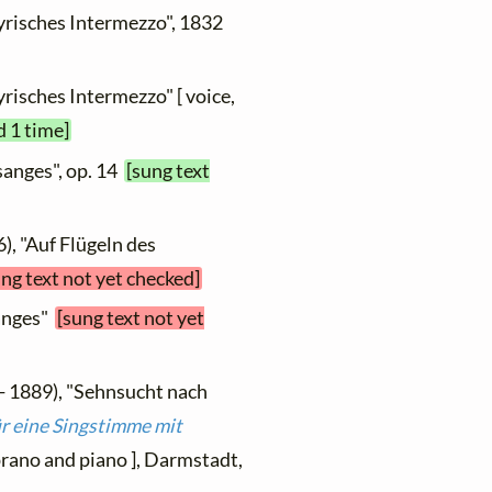
Lyrisches Intermezzo", 1832
yrisches Intermezzo" [ voice,
d 1 time]
sanges", op. 14
[sung text
6), "Auf Flügeln des
ung text not yet checked]
sanges"
[sung text not yet
- 1889), "Sehnsucht nach
r eine Singstimme mit
oprano and piano ], Darmstadt,