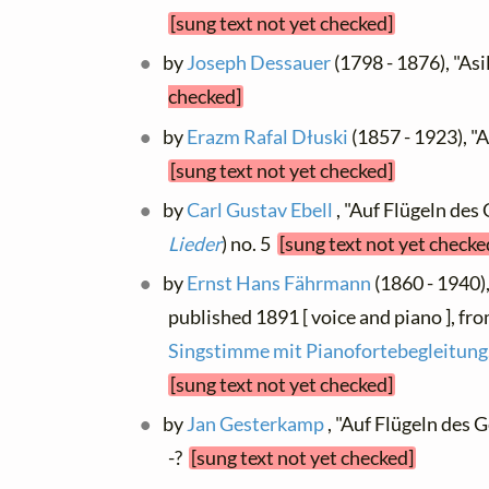
[sung text not yet checked]
by
Joseph Dessauer
(1798 - 1876), "As
checked]
by
Erazm Rafal Dłuski
(1857 - 1923), "
[sung text not yet checked]
by
Carl Gustav Ebell
, "Auf Flügeln des 
Lieder
) no. 5
[sung text not yet checke
by
Ernst Hans Fährmann
(1860 - 1940),
published 1891 [ voice and piano ], fr
Singstimme mit Pianofortebegleitung
[sung text not yet checked]
by
Jan Gesterkamp
, "Auf Flügeln des G
-?
[sung text not yet checked]