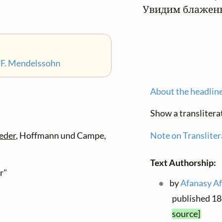
Увидим блажен
•
F. Mendelssohn
About the headlin
Show a translitera
eder
, Hoffmann und Campe,
Note on Transliter
Text Authorship:
r"
by
Afanasy Af
published 1
source]