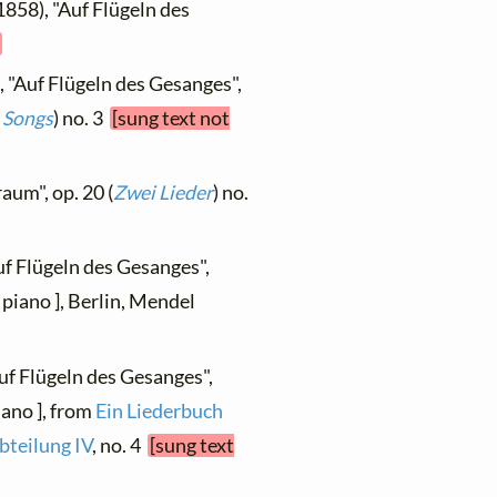
1858), "Auf Flügeln des
]
, "Auf Flügeln des Gesanges",
e Songs
) no. 3
[sung text not
aum", op. 20 (
Zwei Lieder
) no.
uf Flügeln des Gesanges",
 piano ], Berlin, Mendel
Auf Flügeln des Gesanges",
iano ], from
Ein Liederbuch
bteilung IV
, no. 4
[sung text