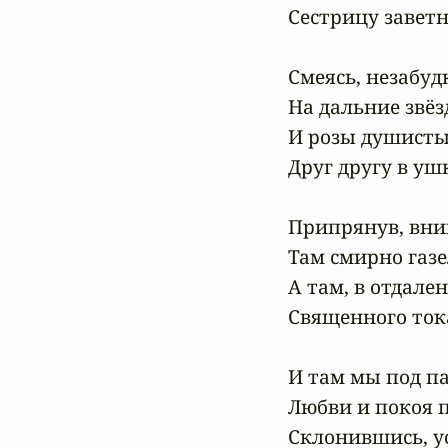
Сестрицу заветн
Смеясь, незабуд
На дальние звёзд
И розы душистые
Друг другу в ушк
Припрянув, вни
Там смирно газел
А там, в отдален
Священного тока
И там мы под па
Любви и покоя п
Склонившись, ус