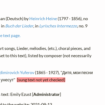
man (Deutsch) by
Heinrich Heine
(1797 - 1856), no
 in
Buch der Lieder
, in
Lyrisches Intermezzo
, no. 9
e text page.
art songs, Lieder, mélodies, (etc.), choral pieces, and
et to this text), listed by composer (not necessarily
dimirovich Yuferov
(1865 - 1927), "Дитя, мои песни
 унесут"
[sung text not yet checked]
 text: Emily Ezust [
Administrator
]
d to the website: 2021-09-13