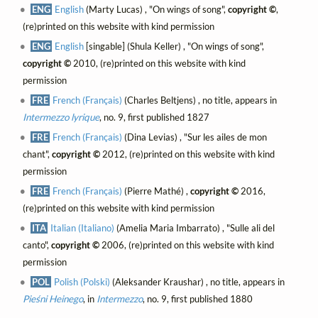
ENG
English
(Marty Lucas) , "On wings of song",
copyright ©
,
(re)printed on this website with kind permission
ENG
English
[singable] (Shula Keller) , "On wings of song",
copyright ©
2010, (re)printed on this website with kind
permission
FRE
French (Français)
(Charles Beltjens) , no title, appears in
Intermezzo lyrique
, no. 9, first published 1827
FRE
French (Français)
(Dina Levias) , "Sur les ailes de mon
chant",
copyright ©
2012, (re)printed on this website with kind
permission
FRE
French (Français)
(Pierre Mathé) ,
copyright ©
2016,
(re)printed on this website with kind permission
ITA
Italian (Italiano)
(Amelia Maria Imbarrato) , "Sulle ali del
canto",
copyright ©
2006, (re)printed on this website with kind
permission
POL
Polish (Polski)
(Aleksander Kraushar) , no title, appears in
Pieśni Heinego
, in
Intermezzo
, no. 9, first published 1880