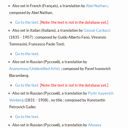
Also set in French (Français), a translation by
Abel Nathan
;
composed by Abel Nathan.
Go to the text.
[Note: the text is not in the database yet.]
Also set in Italian (Italiano), a translation by
Giosuè Carducci
(1835 - 1907) ; composed by Guido Alberto Fano, Vincenzo
Tommasini, Francesco Paolo Tosti.
Go to the text.
Also set in Russian (Русский), a translation by
Anonymous/Unidentified Artist
; composed by Pavel Ivanovich
Blaramberg.
Go to the text.
[Note: the text is not in the database yet.]
Also set in Russian (Русский), a translation by
Pyotr Isayevich
Veinberg
(1831 - 1908) , no title ; composed by Konstantin
Petrovich Galler.
Go to the text.
Also set in Russian (Русский), a translation by
Afanasy