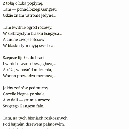
Z tobą o luba popłynę,

Tam — ponad brzegi Gangesu

Gdzie znam ustronie jedyne...

Tam kwitnie ogród różowy,

W srebrzystym blasku księżyca...

A cudne zwoje lotosów

W blasku tym myją swe lica.

Szepcze fijołek do braci

I w niebo wznosi swą głowę...

A róże, w pośród milczenia,

Wonną prowadzą rozmowę...

Jakby zefirów podmuchy

Gazelle biegną po skale,

A w dali — szumią uroczo

Świętego Gangesu fale.

Tam, na tych błoniach rozkosznych

Pod bujném drzewem palmowém,
