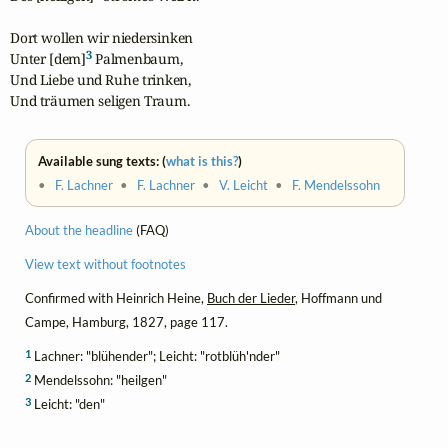
Dort wollen wir niedersinken

3
Unter [dem]
 Palmenbaum,

Und Liebe und Ruhe trinken,

Und träumen seligen Traum.
Available sung texts: (
what is this?
)
•
F. Lachner
•
F. Lachner
•
V. Leicht
•
F. Mendelssohn
About the headline
(FAQ)
View text without footnotes
Confirmed with Heinrich Heine,
Buch der Lieder
, Hoffmann und
Campe, Hamburg, 1827, page 117.
1
Lachner: "blühender"; Leicht: "rotblüh'nder"
2
Mendelssohn: "heilgen"
3
Leicht: "den"