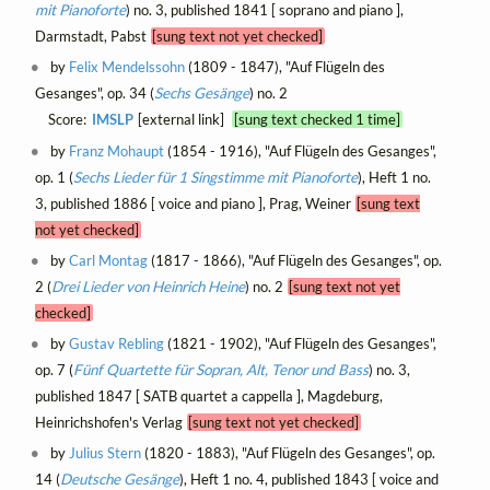
mit Pianoforte
) no. 3, published 1841 [ soprano and piano ],
Darmstadt, Pabst
[sung text not yet checked]
by
Felix Mendelssohn
(1809 - 1847), "Auf Flügeln des
Gesanges", op. 34 (
Sechs Gesänge
) no. 2
Score:
IMSLP
[external link]
[sung text checked 1 time]
by
Franz Mohaupt
(1854 - 1916), "Auf Flügeln des Gesanges",
op. 1 (
Sechs Lieder für 1 Singstimme mit Pianoforte
), Heft 1 no.
3, published 1886 [ voice and piano ], Prag, Weiner
[sung text
not yet checked]
by
Carl Montag
(1817 - 1866), "Auf Flügeln des Gesanges", op.
2 (
Drei Lieder von Heinrich Heine
) no. 2
[sung text not yet
checked]
by
Gustav Rebling
(1821 - 1902), "Auf Flügeln des Gesanges",
op. 7 (
Fünf Quartette für Sopran, Alt, Tenor und Bass
) no. 3,
published 1847 [ SATB quartet a cappella ], Magdeburg,
Heinrichshofen's Verlag
[sung text not yet checked]
by
Julius Stern
(1820 - 1883), "Auf Flügeln des Gesanges", op.
14 (
Deutsche Gesänge
), Heft 1 no. 4, published 1843 [ voice and