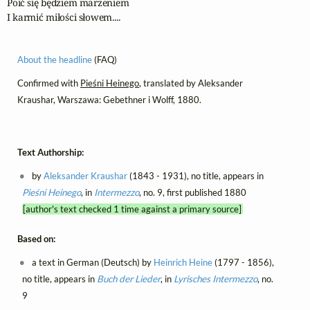
Poić się będziem marzeniem

I karmić miłości słowem....
About the headline
(FAQ)
Confirmed with
Pieśni Heinego
, translated by Aleksander
Kraushar, Warszawa: Gebethner i Wolff, 1880.
Text Authorship:
by
Aleksander Kraushar
(1843 - 1931), no title, appears in
Pieśni Heinego
, in
Intermezzo
, no. 9, first published 1880
[author's text checked 1 time against a primary source]
Based on:
a text in German (Deutsch) by
Heinrich Heine
(1797 - 1856),
no title, appears in
Buch der Lieder
, in
Lyrisches Intermezzo
, no.
9