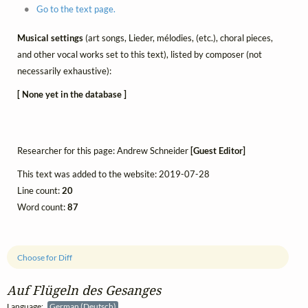
Go to the text page.
Musical settings
(art songs, Lieder, mélodies, (etc.), choral pieces,
and other vocal works set to this text), listed by composer (not
necessarily exhaustive):
[ None yet in the database ]
Researcher for this page: Andrew Schneider
[Guest Editor]
This text was added to the website: 2019-07-28
Line count:
20
Word count:
87
Choose for Diff
Auf Flügeln des Gesanges
Language:
German (Deutsch)