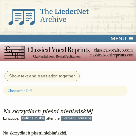
MENU
Show text and translation together
Choose for Diff
Na skrzydłach pieśni niebiańskiéj
Language:
Polish (Polski)
after the
German (Deutsch)
Na skrzydłach pieśni niebiańskiéj,
