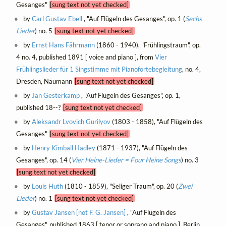
Gesanges"
[sung text not yet checked]
by
Carl Gustav Ebell
, "Auf Flügeln des Gesanges", op. 1 (
Sechs
Lieder
) no. 5
[sung text not yet checked]
by
Ernst Hans Fährmann
(1860 - 1940), "Frühlingstraum", op.
4 no. 4, published 1891 [ voice and piano ], from
Vier
Frühlingslieder für 1 Singstimme mit Pianofortebegleitung
, no. 4,
Dresden, Näumann
[sung text not yet checked]
by
Jan Gesterkamp
, "Auf Flügeln des Gesanges", op. 1,
published 18--?
[sung text not yet checked]
by
Aleksandr Lvovich Gurilyov
(1803 - 1858), "Auf Flügeln des
Gesanges"
[sung text not yet checked]
by
Henry Kimball Hadley
(1871 - 1937), "Auf Flügeln des
Gesanges", op. 14 (
Vier Heine-Lieder = Four Heine Songs
) no. 3
[sung text not yet checked]
by
Louis Huth
(1810 - 1859), "Seliger Traum", op. 20 (
Zwei
Lieder
) no. 1
[sung text not yet checked]
by
Gustav Jansen [not F. G. Jansen]
, "Auf Flügeln des
Gesanges", published 1863 [ tenor or soprano and piano ], Berlin,