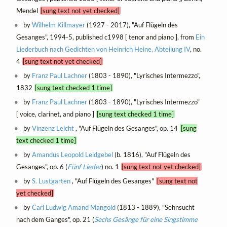
Mendel
[sung text not yet checked]
by
Wilhelm Killmayer
(1927 - 2017), "Auf Flügeln des
Gesanges", 1994-5, published c1998 [ tenor and piano ], from
Ein
Liederbuch nach Gedichten von Heinrich Heine, Abteilung IV
, no.
4
[sung text not yet checked]
by
Franz Paul Lachner
(1803 - 1890), "Lyrisches Intermezzo",
1832
[sung text checked 1 time]
by
Franz Paul Lachner
(1803 - 1890), "Lyrisches Intermezzo"
[ voice, clarinet, and piano ]
[sung text checked 1 time]
by
Vinzenz Leicht
, "Auf Flügeln des Gesanges", op. 14
[sung
text checked 1 time]
by
Amandus Leopold Leidgebel
(b. 1816), "Auf Flügeln des
Gesanges", op. 6 (
Fünf Lieder
) no. 1
[sung text not yet checked]
by
S. Lustgarten
, "Auf Flügeln des Gesanges"
[sung text not
yet checked]
by
Carl Ludwig Amand Mangold
(1813 - 1889), "Sehnsucht
nach dem Ganges", op. 21 (
Sechs Gesänge für eine Singstimme