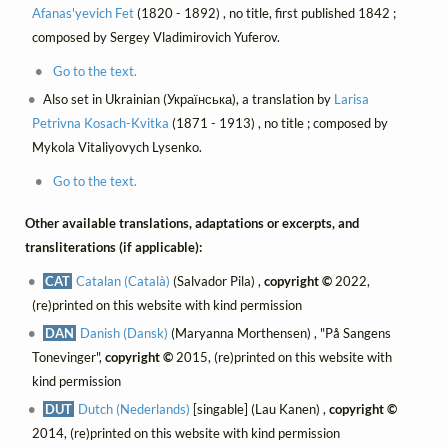
Afanas'yevich Fet
(1820 - 1892) , no title, first published 1842 ;
composed by Sergey Vladimirovich Yuferov.
Go to the text.
Also set in Ukrainian (Українська), a translation by
Larisa
Petrivna Kosach-Kvitka
(1871 - 1913) , no title ; composed by
Mykola Vitaliyovych Lysenko.
Go to the text.
Other available translations, adaptations or excerpts, and
transliterations (if applicable):
CAT
Catalan (Català)
(Salvador Pila) ,
copyright ©
2022,
(re)printed on this website with kind permission
DAN
Danish (Dansk)
(Maryanna Morthensen) , "På Sangens
Tonevinger",
copyright ©
2015, (re)printed on this website with
kind permission
DUT
Dutch (Nederlands)
[singable] (Lau Kanen) ,
copyright ©
2014, (re)printed on this website with kind permission