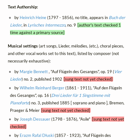
Text Authorship:
by
Heinrich Heine
(1797 - 1856), no title, appears in
Buch der
Lieder
, in
Lyrisches Intermezzo
, no. 9
[author's text checked 1
time against a primary source]
Musical settings
(art songs, Lieder, mélodies, (etc.), choral pieces,
and other vocal works set to this text), listed by composer (not
necessarily exhaustive):
by
Margie Bennett
, "Auf Flügeln des Gesanges", op. 19 (
Vier
Lieder
) no. 2, published 1902
[sung text not yet checked]
by
Wilhelm Reinhard Berger
(1861 - 1911), "Auf den Flügeln
des Gesanges", op. 16 (
Drei Lieder für 1 Singstimme mit
Pianoforte
) no. 3, published 1885 [ soprano and piano ], Bremen,
Praeger & Meier
[sung text not yet checked]
by
Joseph Dessauer
(1798 - 1876), "Asile"
[sung text not yet
checked]
by
Erazm Rafal Dłuski
(1857 - 1923), "Auf Flügeln des