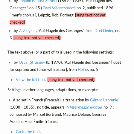
by
Johann Baptist Zerlett
(1859 - 1935), "Auf Flügeln des
Gesanges", op. 45 (
Zwei Männerchöre
) no. 2, published 1896
[ men's chorus ], Leipzig, Rob. Forberg
[sung text not yet
checked]
by
Z. Ziegler
, "Auf Flügeln des Gesanges", from
Drei Lieder
, no.
3
[sung text not yet checked]
The text above (or a part of it) is used in the following settings:
by
Oscar Strasnoy
(b. 1970), "Auf Flügeln des Gesanges" [ duet
for soprano and tenor with piano ], from
Heine
, no. 5
View the full text.
[sung text not yet checked]
Settings in other languages, adaptations, or excerpts:
Also set in French (Français), a translation by
Gérard Labrunie
(1808 - 1855) , no title, appears in
Intermezzo lyrique
, no. 9 ;
composed by Marcel Bertrand, Maurice Delage, Georges
Adolphe Hüe, Émile Trépard.
Go to the text.