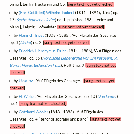
piano ], Berlin, Trautwein und Co.
[sung text not yet checked]
by
(Karl Gottfried) Wilhelm Taubert
(1811 - 1891), "Lied", op.
12 (
Sechs deutsche Lieder
) no. 1, published 1834 [ voice and
piano ], Leipzig, Hofmeister
[sung text not yet checked]
by
Heinrich Triest
(1808 - 1885), "Auf Flügeln des Gesanges",
op. 3 (
Lieder
) no. 2
[sung text not yet checked]
by
Friedrich Hieronymus Truhn
(1811 - 1886), "Auf Flügeln des
Gesanges", op. 35 (
Nordische Liedergrüße von Shakespeare, R.
Burns, Heine, Eichendorff u.a.
), Heft 1 no. 3
[sung text not yet
checked]
by
Ussatov
, "Auf Flügeln des Gesanges"
[sung text not yet
checked]
by
H. Wehe
, "Auf Flügeln des Gesanges", op. 10 (
Drei Lieder
)
no. 1
[sung text not yet checked]
by
Gotthard Wöhler
(1818 - 1888), "Auf Flügeln des
Gesanges", op. 4 [ tenor or soprano and piano ]
[sung text not yet
checked]