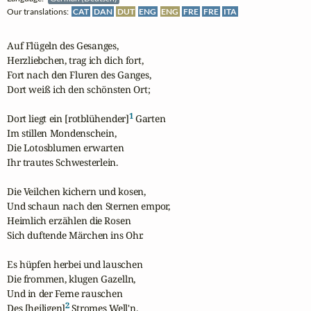
Our translations:
CAT
DAN
DUT
ENG
ENG
FRE
FRE
ITA
Auf Flügeln des Gesanges,

Herzliebchen, trag ich dich fort,

Fort nach den Fluren des Ganges,

Dort weiß ich den schönsten Ort;

1
Dort liegt ein [rotblühender]
 Garten

Im stillen Mondenschein,

Die Lotosblumen erwarten

Ihr trautes Schwesterlein.

Die Veilchen kichern und kosen,

Und schaun nach den Sternen empor,

Heimlich erzählen die Rosen

Sich duftende Märchen ins Ohr.

Es hüpfen herbei und lauschen

Die frommen, klugen Gazelln,

Und in der Ferne rauschen

2
Des [heiligen]
 Stromes Well'n.
