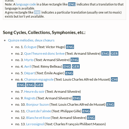
status.
Note: A
language code
in a blue rectangle like
ENG
indicates that a translation to that
language is available.
A grey rectangle like
FRE
indicates a particular translation (usually one set to music)
exists but isn't yet available.
Song Cycles, Collections, Symphonies, etc.:
Quinze mélodies, deux chœurs
no. 1.
Éclogue
(Text: Victor Hugo)
ENG
no. 2.
Que l'heure est donc brève
(Text: Armand Silvestre)
ENG
GER
no. 3.
Myrto
(Text: Armand Silvestre)
ENG
no. 4.
Avril
(Text: Rémy Belleau)
ENG
GER
no. 5.
Départ
(Text: Émile Augier)
ENG
no. 6.
Chanson espagnole
(Text: Louis Charles Alfred de Musset)
CHI
ENG
ENG
GER
no. 7.
Heure du soir
(Text: Armand Silvestre)
no. 9.
Regrets
(Text: Armand Silvestre)
ENG
no. 10.
Bonjour Suzon
(Text: Louis Charles Alfred de Musset)
ENG
no. 11.
Chant de l'almée
(Text: Philippe Gille)
ENG
no. 12.
Blanche et Rose
(Text: Armand Silvestre)
ENG
no. 13.
Le rossignol
(Text: Charles François Philibert Masson)