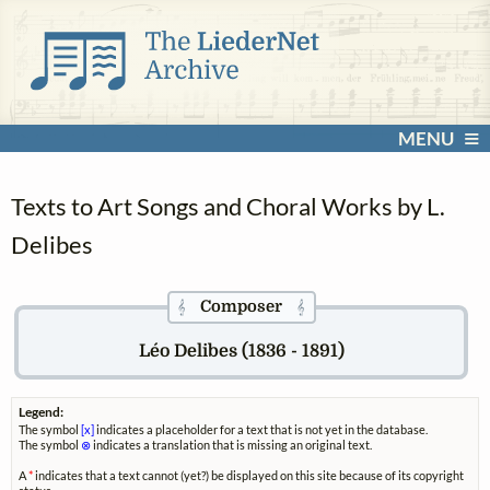
MENU
Texts to Art Songs and Choral Works by L.
Delibes
Composer
𝄞
𝄞
Léo Delibes (1836 - 1891)
Legend:
The symbol
[x]
indicates a placeholder for a text that is not yet in the database.
The symbol
⊗
indicates a translation that is missing an original text.
A
*
indicates that a text cannot (yet?) be displayed on this site because of its copyright