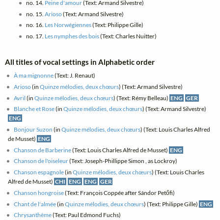
no. 14.
Peine d'amour
(Text: Armand Silvestre)
no. 15.
Arioso
(Text: Armand Silvestre)
no. 16.
Les Norwégiennes
(Text: Philippe Gille)
no. 17.
Les nymphes des bois
(Text: Charles Nuitter)
All titles of vocal settings in Alphabetic order
À ma mignonne
(Text: J. Renaut)
Arioso
(in
Quinze mélodies, deux chœurs
) (Text: Armand Silvestre)
Avril
(in
Quinze mélodies, deux chœurs
) (Text: Rémy Belleau)
ENG
GER
Blanche et Rose
(in
Quinze mélodies, deux chœurs
) (Text: Armand Silvestre)
ENG
Bonjour Suzon
(in
Quinze mélodies, deux chœurs
) (Text: Louis Charles Alfred
de Musset)
ENG
Chanson de Barberine
(Text: Louis Charles Alfred de Musset)
ENG
Chanson de l'oiseleur
(Text: Joseph-Phillippe Simon , as Lockroy)
Chanson espagnole
(in
Quinze mélodies, deux chœurs
) (Text: Louis Charles
Alfred de Musset)
CHI
ENG
ENG
GER
Chanson hongroise
(Text: François Coppée after Sándor Petőfi)
Chant de l'almée
(in
Quinze mélodies, deux chœurs
) (Text: Philippe Gille)
ENG
Chrysanthème
(Text: Paul Edmond Fuchs)