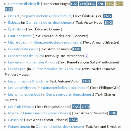
Comment disaient-ils
(Text: Victor Hugo)
CAT
CHI
ENG
ENG
ENG
GER
RUS
Départ
(in
Quinze mélodies, deux chœurs
) (Text: Émile Augier)
ENG
Éclogue
(in
Quinze mélodies, deux chœurs
) (Text: Victor Hugo)
ENG
Épithalame
(Text: Édouard Grenier)
Faut-il chanter?
(Text: Emmanuel de Borelli, vicomte)
Heure du soir
(in
Quinze mélodies, deux chœurs
) (Text: Armand Silvestre)
Le code fashionable
(Text: Antoine Vialon)
ENG
Le Marchand d'oublies
(Text: Auguste Parmentier)
[x]
Le meilleur Moment des Amours
(Text: René-François Sully-Prudhomme)
Le rossignol
(in
Quinze mélodies, deux chœurs
) (Text: Charles François
Philibert Masson)
Les animaux de Grandville
(Text: Antoine Vialon)
ENG
Les Norwégiennes
(in
Quinze mélodies, deux chœurs
) (Text: Philippe Gille)
Les nymphes des bois
(in
Quinze mélodies, deux chœurs
) (Text: Charles
Nuitter)
Les Trois Oiseaux
(Text: François Coppée)
ENG
GER
Myrto
(in
Quinze mélodies, deux chœurs
) (Text: Armand Silvestre)
ENG
Passepied
(Text: Anna Eristoff, Princess)
ENG
Peine d'amour
(in
Quinze mélodies, deux chœurs
) (Text: Armand Silvestre)