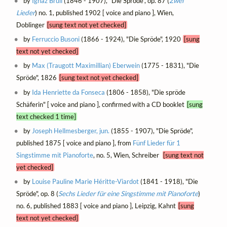
by
Ignaz Brüll
(1846 - 1907), "Die Spröde", op. 87 (
Zwei
Lieder
) no. 1, published 1902 [ voice and piano ], Wien,
Doblinger
[sung text not yet checked]
by
Ferruccio Busoni
(1866 - 1924), "Die Spröde", 1920
[sung
text not yet checked]
by
Max (Traugott Maximillian) Eberwein
(1775 - 1831), "Die
Spröde", 1826
[sung text not yet checked]
by
Ida Henriette da Fonseca
(1806 - 1858), "Die spröde
Schäferin" [ voice and piano ], confirmed with a CD booklet
[sung
text checked 1 time]
by
Joseph Hellmesberger, jun.
(1855 - 1907), "Die Spröde",
published 1875 [ voice and piano ], from
Fünf Lieder für 1
Singstimme mit Pianoforte
, no. 5, Wien, Schreiber
[sung text not
yet checked]
by
Louise Pauline Marie Héritte-Viardot
(1841 - 1918), "Die
Spröde", op. 8 (
Sechs Lieder für eine Singstimme mit Pianoforte
)
no. 6, published 1883 [ voice and piano ], Leipzig, Kahnt
[sung
text not yet checked]