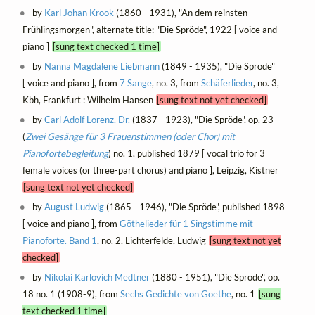
by
Karl Johan Krook
(1860 - 1931), "An dem reinsten
Frühlingsmorgen", alternate title: "Die Spröde", 1922 [ voice and
piano ]
[sung text checked 1 time]
by
Nanna Magdalene Liebmann
(1849 - 1935), "Die Spröde"
[ voice and piano ], from
7 Sange
, no. 3, from
Schäferlieder
, no. 3,
Kbh, Frankfurt : Wilhelm Hansen
[sung text not yet checked]
by
Carl Adolf Lorenz, Dr.
(1837 - 1923), "Die Spröde", op. 23
(
Zwei Gesänge für 3 Frauenstimmen (oder Chor) mit
Pianofortebegleitung
) no. 1, published 1879 [ vocal trio for 3
female voices (or three-part chorus) and piano ], Leipzig, Kistner
[sung text not yet checked]
by
August Ludwig
(1865 - 1946), "Die Spröde", published 1898
[ voice and piano ], from
Göthelieder für 1 Singstimme mit
Pianoforte. Band 1
, no. 2, Lichterfelde, Ludwig
[sung text not yet
checked]
by
Nikolai Karlovich Medtner
(1880 - 1951), "Die Spröde", op.
18 no. 1 (1908-9), from
Sechs Gedichte von Goethe
, no. 1
[sung
text checked 1 time]