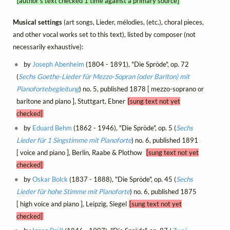
[author's text checked 1 time against a primary source]
Musical settings
(art songs, Lieder, mélodies, (etc.), choral pieces,
and other vocal works set to this text), listed by composer (not
necessarily exhaustive):
by
Joseph Abenheim
(1804 - 1891), "Die Spröde", op. 72
(
Sechs Goethe-Lieder für Mezzo-Sopran (oder Bariton) mit
Pianofortebegleitung
) no. 5, published 1878 [ mezzo-soprano or
baritone and piano ], Stuttgart, Ebner
[sung text not yet
checked]
by
Eduard Behm
(1862 - 1946), "Die Spröde", op. 5 (
Sechs
Lieder für 1 Singstimme mit Pianoforte
) no. 6, published 1891
[ voice and piano ], Berlin, Raabe & Plothow
[sung text not yet
checked]
by
Oskar Bolck
(1837 - 1888), "Die Spröde", op. 45 (
Sechs
Lieder für hohe Stimme mit Pianoforte
) no. 6, published 1875
[ high voice and piano ], Leipzig, Siegel
[sung text not yet
checked]