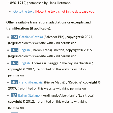
1890-1912) ; composed by Hans Hermann.
Go to the text.
[Note: the text is not in the database yet.]
Other available translations, adaptations or excerpts, and
transliterations (if applicable):
CAT
Catalan (Català)
(Salvador Pila) ,
copyright ©
2021,
(re)printed on this website with kind permission
ENG
English
(Sharon Krebs) , no title,
copyright ©
2016,
(re)printed on this website with kind permission
ENG
English
(Thomas A. Gregg) , "The coy shepherdess",
copyright ©
2007, (re)printed on this website with kind
permission
FRE
French (Français)
(Pierre Mathé) , "Revêche",
copyright ©
2009, (re)printed on this website with kind permission
ITA
Italian (Italiano)
(Ferdinando Albeggiani) , "La ritrosa",
copyright ©
2012, (re)printed on this website with kind
permission