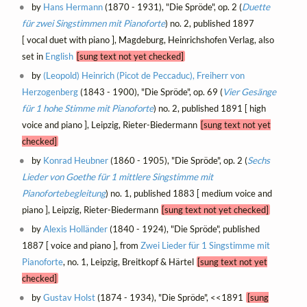
by
Hans Hermann
(1870 - 1931), "Die Spröde", op. 2 (
Duette
für zwei Singstimmen mit Pianoforte
) no. 2, published 1897
[ vocal duet with piano ], Magdeburg, Heinrichshofen Verlag, also
set in
English
[sung text not yet checked]
by
(Leopold) Heinrich (Picot de Peccaduc), Freiherr von
Herzogenberg
(1843 - 1900), "Die Spröde", op. 69 (
Vier Gesänge
für 1 hohe Stimme mit Pianoforte
) no. 2, published 1891 [ high
voice and piano ], Leipzig, Rieter-Biedermann
[sung text not yet
checked]
by
Konrad Heubner
(1860 - 1905), "Die Spröde", op. 2 (
Sechs
Lieder von Goethe für 1 mittlere Singstimme mit
Pianofortebegleitung
) no. 1, published 1883 [ medium voice and
piano ], Leipzig, Rieter-Biedermann
[sung text not yet checked]
by
Alexis Holländer
(1840 - 1924), "Die Spröde", published
1887 [ voice and piano ], from
Zwei Lieder für 1 Singstimme mit
Pianoforte
, no. 1, Leipzig, Breitkopf & Härtel
[sung text not yet
checked]
by
Gustav Holst
(1874 - 1934), "Die Spröde", <<1891
[sung