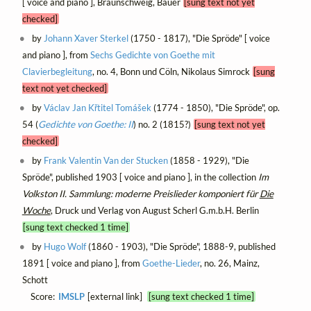
[ voice and piano ], Braunschweig, Bauer
[sung text not yet
checked]
by
Johann Xaver Sterkel
(1750 - 1817), "Die Spröde" [ voice
and piano ], from
Sechs Gedichte von Goethe mit
Clavierbegleitung
, no. 4, Bonn und Cöln, Nikolaus Simrock
[sung
text not yet checked]
by
Václav Jan Křtitel Tomášek
(1774 - 1850), "Die Spröde", op.
54 (
Gedichte von Goethe: II
) no. 2 (1815?)
[sung text not yet
checked]
by
Frank Valentin Van der Stucken
(1858 - 1929), "Die
Spröde", published 1903 [ voice and piano ], in the collection
Im
Volkston II. Sammlung: moderne Preislieder komponiert für
Die
Woche
, Druck und Verlag von August Scherl G.m.b.H. Berlin
[sung text checked 1 time]
by
Hugo Wolf
(1860 - 1903), "Die Spröde", 1888-9, published
1891 [ voice and piano ], from
Goethe-Lieder
, no. 26, Mainz,
Schott
Score:
IMSLP
[external link]
[sung text checked 1 time]