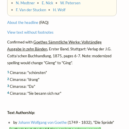
•
N. Medtner
•
E. Nick
•
W. Petersen
•
F. Van der Stucken
•
H. Wolf
About the headline
(FAQ)
View text without footnotes
Confirmed with
Goethes Sämmtliche Werke: Vollständige
Ausgabe in zehn Bänden
, Erster Band, Stuttgart: Verlag der J.G.
Cotta’schen Buchhandlung, 1875, pages 6-7. Note: modernized
spelling would change "Gieng" to "Ging".
1
Cimarosa: "schönsten"
2
Cimarosa: "drang"
3
Cimarosa: "Da"
4
Cimarosa: "Sie besann sich nur"
Text Authorship:
by
Johann Wolfgang von Goethe
(1749 - 1832), "Die Spröde"