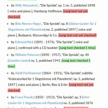
by
Willy Musseleck
, "Die Spröde", op. 1 no. 3, published 1898
[ voice and piano ], Hamburg: Hoffmann
[sung text not yet
checked]
by
Béla Nemes Hegyi
, "Die Spröde", op. 8 (
Sieben Lieder für 1
Singstimme mit Pianoforte
) no. 2, published 1897 [ voice and
piano ], Budapest, Rózsavölgyi & Co.
[sung text not yet checked]
by
Edmund Nick
(1891 - 1974), "Die Spröde" [ voice and
piano ], confirmed with a CD booklet
[sung text checked 1 time]
by
Wilhelm Petersen
(1890 - 1957), "Die Spröde", op. 40
(
Goethe-Lieder
) no. 1, published 1941
[sung text checked 1
time]
by
Adolf Pochhammer
(1864 - 1931), "Die Spröde", subtitle:
"Koloraturlied für 1 Singstimme mit Pianoforte", op. 5, published
1897 [ voice and piano ], Berlin, Ries & Erler
[sung text not yet
checked]
by
Franz Poenitz
(1850 - 1913), "Die Spröde", op. 3 (
Drei
Lieder für 1 Singstimme mit Pianoforte
) no. 3, published 1876