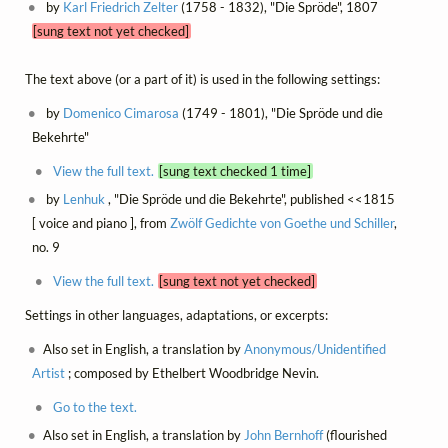
by
Karl Friedrich Zelter
(1758 - 1832), "Die Spröde", 1807
[sung text not yet checked]
The text above (or a part of it) is used in the following settings:
by
Domenico Cimarosa
(1749 - 1801), "Die Spröde und die
Bekehrte"
View the full text.
[sung text checked 1 time]
by
Lenhuk
, "Die Spröde und die Bekehrte", published <<1815
[ voice and piano ], from
Zwölf Gedichte von Goethe und Schiller
,
no. 9
View the full text.
[sung text not yet checked]
Settings in other languages, adaptations, or excerpts:
Also set in English, a translation by
Anonymous/Unidentified
Artist
; composed by Ethelbert Woodbridge Nevin.
Go to the text.
Also set in English, a translation by
John Bernhoff
(flourished