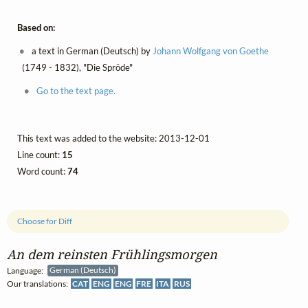
Based on:
a text in German (Deutsch) by
Johann Wolfgang von Goethe
(1749 - 1832), "Die Spröde"
Go to the text page.
This text was added to the website: 2013-12-01
Line count:
15
Word count:
74
Choose for Diff
An dem reinsten Frühlingsmorgen
Language:
German (Deutsch)
Our translations:
CAT
ENG
ENG
FRE
ITA
RUS