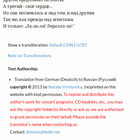
А третий - своё сердце…

Но она посмеялась и над тем, и над другим

Так же, как прежде над ягнятами.

И только: ,,Ла-ла-ла! Лералла-ла!``
Show a transliteration:
Default
|
DIN
|
GOST
Note on Transliterations
Text Authorship:
Translation from German (Deutsch) to Russian (Русский)
copyright ©
2013 by
Natalia Vyshynska
, (re)printed on this
website with kind permission.
To reprint and distribute this
author's work for concert programs, CD booklets, etc., you may
ask the copyright-holder(s) directly or ask us; we are authorized
to grant permission on their behalf. Please provide the
translator's name when contacting us.
Contact:
licenses@
lieder.
net