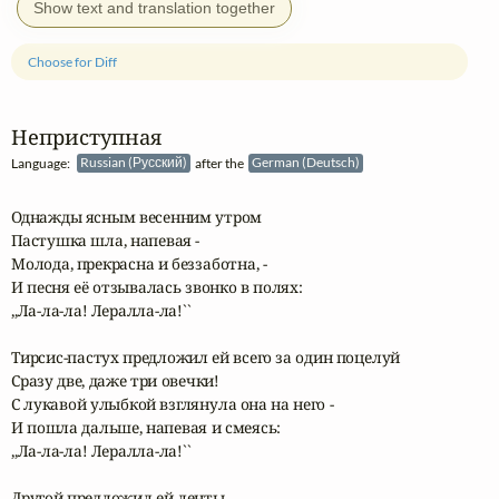
Show text and translation together
Choose for Diff
Неприступная
Language:
Russian (Русский)
after the
German (Deutsch)
Однажды ясным весенним утром

Пастушка шла, напевая -

Молода, прекрасна и беззаботна, -

И песня её отзывалась звонко в полях:

,,Ла-ла-ла! Лералла-ла!``

Тирсис-пастух предложил ей всего за один поцелуй

Сразу две, даже три овечки!

С лукавой улыбкой взглянула она на него -

И пошла дальше, напевая и смеясь:

,,Ла-ла-ла! Лералла-ла!``

Другой предложил ей ленты,
