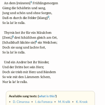
1
  An dem [reinsten]
 Frühlingsmorgen

Gieng die Schäferin und sang,

Jung und schön und ohne Sorgen,

2
Daß es durch die Felder [klang]
,

So la la! le ralla.

  Thyrsis bot ihr für ein Mäulchen

3
[Zwei,]
 drei Schäfchen gleich am Ort,

4
[Schalkhaft blickte sie]
 ein Weilchen;

Doch sie sang und lachte fort,

So la la! le ralla.

  Und ein Andrer bot ihr Bänder,

Und der Dritte bot sein Herz;

Doch sie trieb mit Herz und Bändern

So wie mit den Lämmern Scherz,

Nur la la! le ralla.
Available sung texts: (
what is this?
)
•
D. Cimarosa
•
I. da Fonseca
•
M. Kralik
•
K. Krook