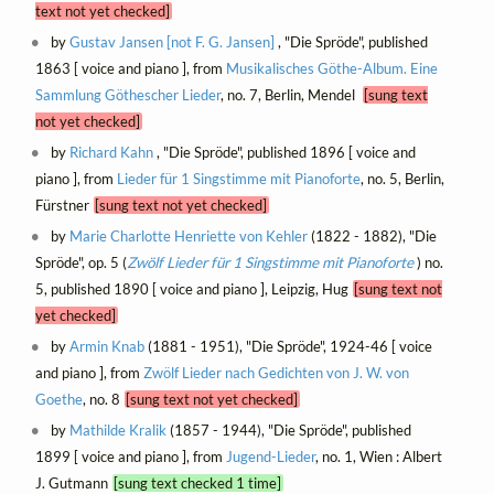
text not yet checked]
by
Gustav Jansen [not F. G. Jansen]
, "Die Spröde", published
1863 [ voice and piano ], from
Musikalisches Göthe-Album. Eine
Sammlung Göthescher Lieder
, no. 7, Berlin, Mendel
[sung text
not yet checked]
by
Richard Kahn
, "Die Spröde", published 1896 [ voice and
piano ], from
Lieder für 1 Singstimme mit Pianoforte
, no. 5, Berlin,
Fürstner
[sung text not yet checked]
by
Marie Charlotte Henriette von Kehler
(1822 - 1882), "Die
Spröde", op. 5 (
Zwölf Lieder für 1 Singstimme mit Pianoforte
) no.
5, published 1890 [ voice and piano ], Leipzig, Hug
[sung text not
yet checked]
by
Armin Knab
(1881 - 1951), "Die Spröde", 1924-46 [ voice
and piano ], from
Zwölf Lieder nach Gedichten von J. W. von
Goethe
, no. 8
[sung text not yet checked]
by
Mathilde Kralik
(1857 - 1944), "Die Spröde", published
1899 [ voice and piano ], from
Jugend-Lieder
, no. 1, Wien : Albert
J. Gutmann
[sung text checked 1 time]