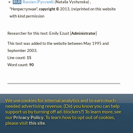
RUS
Russian (Русский)
(Natalia Vyshynska) ,
"Неприступная",
copyright ©
2013, (re)printed on this website
with kind permission
Researcher for this text: Emily Ezust [
Administrator
]
This text was added to the website between May 1995 and
September 2003.
Line count:
15
Word count:
90
We use cookies for internal analytics and to earn much-
needed advertising revenue. (Did you know you can help
Contact
support us by turning off ad-blockers?) To learn more, see
Copyright
our
Privacy Policy
. To learn how to opt out of cookies,
Privacy
please visit
this site
.
Copyright © 2026 The LiederNet Archive