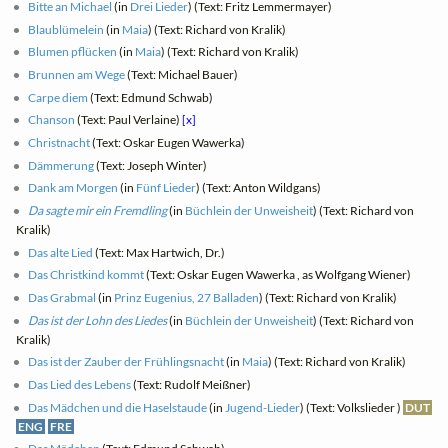
Bitte an Michael
(in
Drei Lieder
) (Text: Fritz Lemmermayer)
Blaublümelein
(in
Maia
) (Text: Richard von Kralik)
Blumen pflücken
(in
Maia
) (Text: Richard von Kralik)
Brunnen am Wege
(Text: Michael Bauer)
Carpe diem
(Text: Edmund Schwab)
Chanson
(Text: Paul Verlaine)
[x]
Christnacht
(Text: Oskar Eugen Wawerka)
Dämmerung
(Text: Joseph Winter)
Dank am Morgen
(in
Fünf Lieder
) (Text: Anton Wildgans)
Da sagte mir ein Fremdling
(in
Büchlein der Unweisheit
) (Text: Richard von
Kralik)
Das alte Lied
(Text: Max Hartwich, Dr.)
Das Christkind kommt
(Text: Oskar Eugen Wawerka , as Wolfgang Wiener)
Das Grabmal
(in
Prinz Eugenius, 27 Balladen
) (Text: Richard von Kralik)
Das ist der Lohn des Liedes
(in
Büchlein der Unweisheit
) (Text: Richard von
Kralik)
Das ist der Zauber der Frühlingsnacht
(in
Maia
) (Text: Richard von Kralik)
Das Lied des Lebens
(Text: Rudolf Meißner)
Das Mädchen und die Haselstaude
(in
Jugend-Lieder
) (Text: Volkslieder )
DUT
ENG
FRE