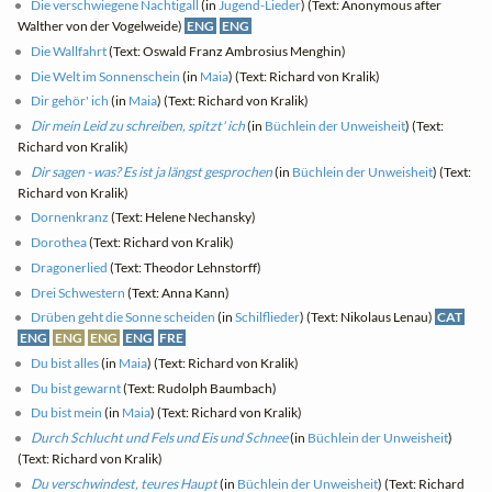
Die verschwiegene Nachtigall
(in
Jugend-Lieder
) (Text: Anonymous after
Walther von der Vogelweide)
ENG
ENG
Die Wallfahrt
(Text: Oswald Franz Ambrosius Menghin)
Die Welt im Sonnenschein
(in
Maia
) (Text: Richard von Kralik)
Dir gehör' ich
(in
Maia
) (Text: Richard von Kralik)
Dir mein Leid zu schreiben, spitzt' ich
(in
Büchlein der Unweisheit
) (Text:
Richard von Kralik)
Dir sagen - was? Es ist ja längst gesprochen
(in
Büchlein der Unweisheit
) (Text:
Richard von Kralik)
Dornenkranz
(Text: Helene Nechansky)
Dorothea
(Text: Richard von Kralik)
Dragonerlied
(Text: Theodor Lehnstorff)
Drei Schwestern
(Text: Anna Kann)
Drüben geht die Sonne scheiden
(in
Schilflieder
) (Text: Nikolaus Lenau)
CAT
ENG
ENG
ENG
ENG
FRE
Du bist alles
(in
Maia
) (Text: Richard von Kralik)
Du bist gewarnt
(Text: Rudolph Baumbach)
Du bist mein
(in
Maia
) (Text: Richard von Kralik)
Durch Schlucht und Fels und Eis und Schnee
(in
Büchlein der Unweisheit
)
(Text: Richard von Kralik)
Du verschwindest, teures Haupt
(in
Büchlein der Unweisheit
) (Text: Richard