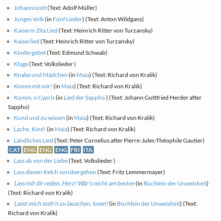
Johanniszeit
(Text: Adolf Müller)
Junges Volk
(in
Fünf Lieder
) (Text: Anton Wildgans)
Kaiserin Zita Lied
(Text: Heinrich Ritter von Turzansky)
Kaiserlied
(Text: Heinrich Ritter von Turzansky)
Kindergebet
(Text: Edmund Schwab)
Klage
(Text: Volkslieder )
Knabe und Mädchen
(in
Maia
) (Text: Richard von Kralik)
Komm mit mir!
(in
Maia
) (Text: Richard von Kralik)
Komm, o Cypris
(in
Lied der Sappho
) (Text: Johann Gottfried Herder after
Sappho)
Kund und zu wissen
(in
Maia
) (Text: Richard von Kralik)
Lache, Kind!
(in
Maia
) (Text: Richard von Kralik)
Ländliches Lied
(Text: Peter Cornelius after Pierre-Jules-Théophile Gautier)
CAT
ENG
ENG
ENG
FRI
ITA
Lass ab von der Liebe
(Text: Volkslieder )
Lass diesen Kelch vorübergehen
(Text: Fritz Lemmermayer)
Lass mit dir reden, Herz! Wär's nicht am besten
(in
Büchlein der Unweisheit
)
(Text: Richard von Kralik)
Lasst mich steh'n zu lauschen, losen!
(in
Büchlein der Unweisheit
) (Text:
Richard von Kralik)