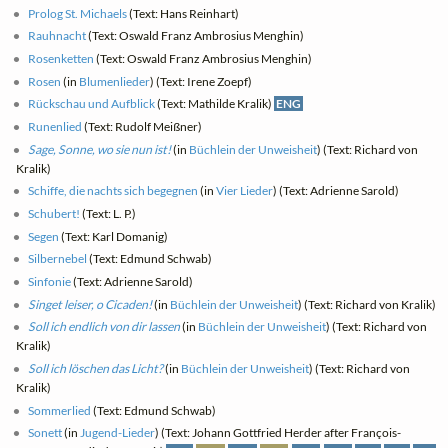
Prolog St. Michaels
(Text: Hans Reinhart)
Rauhnacht
(Text: Oswald Franz Ambrosius Menghin)
Rosenketten
(Text: Oswald Franz Ambrosius Menghin)
Rosen
(in
Blumenlieder
) (Text: Irene Zoepf)
Rückschau und Aufblick
(Text: Mathilde Kralik)
ENG
Runenlied
(Text: Rudolf Meißner)
Sage, Sonne, wo sie nun ist!
(in
Büchlein der Unweisheit
) (Text: Richard von
Kralik)
Schiffe, die nachts sich begegnen
(in
Vier Lieder
) (Text: Adrienne Sarold)
Schubert!
(Text: L. P.)
Segen
(Text: Karl Domanig)
Silbernebel
(Text: Edmund Schwab)
Sinfonie
(Text: Adrienne Sarold)
Singet leiser, o Cicaden!
(in
Büchlein der Unweisheit
) (Text: Richard von Kralik)
Soll ich endlich von dir lassen
(in
Büchlein der Unweisheit
) (Text: Richard von
Kralik)
Soll ich löschen das Licht?
(in
Büchlein der Unweisheit
) (Text: Richard von
Kralik)
Sommerlied
(Text: Edmund Schwab)
Sonett
(in
Jugend-Lieder
) (Text: Johann Gottfried Herder after François-