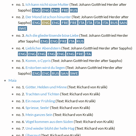
no. 1.
Ich kann nicht süsse Mutter
(Text: Johann Gottfried Herder after
Sappho)
ENG
ENG
ENG
FRE
RUS
no. 2.
Der Mond ist schon hinunter
(Text: Johann Gottfried Herder after
Sappho)
ENG
ENG
ENG
FRE
FRE
ITA
ITA
ITA
ITA
RUS
SAN
SWE
no. 3.
Ach die gliederlösende böse Liebe
(Text: Johann Gottfried Herder
after Sappho)
ENG
ENG
FRE
ITA
RUS
no. 4.
Lieblicher Abendstern
(Text: Johann Gottfried Herder after Sappho)
ENG
ENG
ENG
ENG
ENG
ENG
FRE
ITA
no. 5.
Komm, o Cypris
(Text: Johann Gottfried Herder after Sappho)
no. 6.
Erstorben wirst du liegen
(Text: Johann Gottfried Herder after
Sappho)
ENG
ENG
RUS
SAN
SWE
Maia
no. 1.
Götter, Helden und Minne
(Text: Richard von Kralik)
no. 2.
Trachten und Tichten
(Text: Richard von Kralik)
no. 3.
Ein neuer Frühling
(Text: Richard von Kralik)
no. 4.
Spriesse, Seele!
(Text: Richard von Kralik)
no. 5.
Mein ganzes Sein
(Text: Richard von Kralik)
no. 6.
Vögel kommen aus dem Süden
(Text: Richard von Kralik)
no. 7.
Und wieder blüht der helle Hag
(Text: Richard von Kralik)
no. 8.
Übermut
(Text: Richard von Kralik)