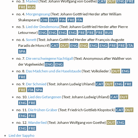
no. 3.
Mailied
(Text: Johann Wolfgang von Goethe)
CAT
DUT
ENG
FRE
FRE
RUS
no. 4.
Morgengesang
(Text: Johann Gottfried Herder after William
Shakespeare)
CHI
DUT
FIN
FRE
ITA
no. 5.
Lied der Desdemona
(Text: Johann Gottfried Herder after Pierre
Letourneur)
ENG
ENG
ENG
ENG
FRE
FRE
FRE
RUS
no. 6.
Sonett
(Text: Johann Gottfried Herder after François-Auguste
Paradis de Moncrif)
CAT
DUT
ENG
ENG
ENG
ENG
FRE
FRE
ITA
SPA
no. 7.
Die verschwiegene Nachtigall
(Text: Anonymous after Walther von
der Vogelweide)
ENG
ENG
no. 8.
Das Mädchen und die Haselstaude
(Text: Volkslieder )
DUT
ENG
FRE
no. 9.
Der Schmied
(Text: Johann Ludwig Uhland)
CAT
DUT
ENG
FRE
FRE
ITA
SPA
no. 10.
Lied des Gefangenen
(Text: Johann Ludwig Uhland)
CAT
DUT
ENG
FRE
no. 11.
Die frühen Gräber
(Text: Friedrich Gottlieb Klopstock)
CAT
DUT
ENG
FRE
no. 12.
Wanderlied
(Text: Johann Wolfgang von Goethe)
DUT
ENG
ENG
FRE
Lied der Sappho