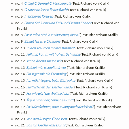
no. 4.
O Tag! O Sonne! O Morgenrot!
(Text: Richard von Kralik)
no. 5.
O rausche leiser, lieber Bach!
(Text: Richard von Kralik)
no. 6.
In höheren Kreisen
(Text: Richard von Kralik)
no. 7.
Durch Schlucht und Fels und Eis und Schnee
(Text: Richard von
Kralik)
no. 8.
Lasst mich steh'n zu lauschen, losen!
(Text: Richard von Kralik)
no. 9.
Singet leiser, o Cicaden!
(Text: Richard von Kralik)
no. 10.
In den Träumen meiner Kindheit
(Text: Richard von Kralik)
no. 11.
Hilf mir, komm mit hohem Schwung
(Text: Richard von Kralik)
no. 12.
Jenen Abend sassen wir
(Text: Richard von Kralik)
no. 13.
Spielet mir, o spielt mir vor
(Text: Richard von Kralik)
no. 14.
Da sagte mir ein Fremdling
(Text: Richard von Kralik)
no. 15.
Ich möchte gern beim Glutpokal
(Text: Richard von Kralik)
no. 16.
Heil! ich heb den Becher wieder
(Text: Richard von Kralik)
no. 17.
Ha, wie wär' die Welt so fein!
(Text: Richard von Kralik)
no. 18.
Äugle nicht her, liebliches Kind!
(Text: Richard von Kralik)
no. 19.
Ist's das Sehnen, oder zwang mich der Wein?
(Text: Richard von
Kralik)
no. 20.
Von den lustigen Genossen
(Text: Richard von Kralik)
no. 21.
Soll ich löschen das Licht?
(Text: Richard von Kralik)