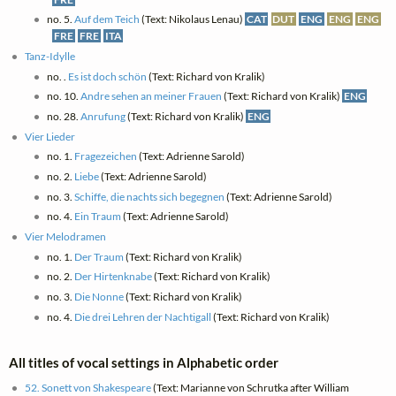
no. 5.
Auf dem Teich
(Text: Nikolaus Lenau)
CAT
DUT
ENG
ENG
ENG
FRE
FRE
ITA
Tanz-Idylle
no. .
Es ist doch schön
(Text: Richard von Kralik)
no. 10.
Andre sehen an meiner Frauen
(Text: Richard von Kralik)
ENG
no. 28.
Anrufung
(Text: Richard von Kralik)
ENG
Vier Lieder
no. 1.
Fragezeichen
(Text: Adrienne Sarold)
no. 2.
Liebe
(Text: Adrienne Sarold)
no. 3.
Schiffe, die nachts sich begegnen
(Text: Adrienne Sarold)
no. 4.
Ein Traum
(Text: Adrienne Sarold)
Vier Melodramen
no. 1.
Der Traum
(Text: Richard von Kralik)
no. 2.
Der Hirtenknabe
(Text: Richard von Kralik)
no. 3.
Die Nonne
(Text: Richard von Kralik)
no. 4.
Die drei Lehren der Nachtigall
(Text: Richard von Kralik)
All titles of vocal settings in Alphabetic order
52. Sonett von Shakespeare
(Text: Marianne von Schrutka after William