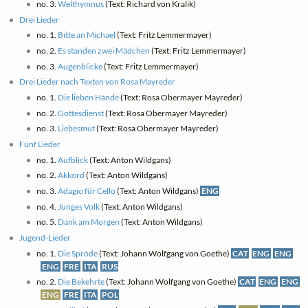
no. 3.
Welthymnus
(Text: Richard von Kralik)
Drei Lieder
no. 1.
Bitte an Michael
(Text: Fritz Lemmermayer)
no. 2.
Es standen zwei Mädchen
(Text: Fritz Lemmermayer)
no. 3.
Augenblicke
(Text: Fritz Lemmermayer)
Drei Lieder nach Texten von Rosa Mayreder
no. 1.
Die lieben Hände
(Text: Rosa Obermayer Mayreder)
no. 2.
Gottesdienst
(Text: Rosa Obermayer Mayreder)
no. 3.
Liebesmut
(Text: Rosa Obermayer Mayreder)
Fünf Lieder
no. 1.
Aufblick
(Text: Anton Wildgans)
no. 2.
Akkord
(Text: Anton Wildgans)
no. 3.
Adagio für Cello
(Text: Anton Wildgans)
ENG
no. 4.
Junges Volk
(Text: Anton Wildgans)
no. 5.
Dank am Morgen
(Text: Anton Wildgans)
Jugend-Lieder
no. 1.
Die Spröde
(Text: Johann Wolfgang von Goethe)
CAT
ENG
ENG
ENG
FRE
ITA
RUS
no. 2.
Die Bekehrte
(Text: Johann Wolfgang von Goethe)
CAT
ENG
ENG
ENG
FRE
ITA
POL