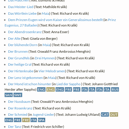
Das Mädchen
(Text: Edmund Schwab)
Das Meister-Lied
(Text: Mathilde Kralik)
Das Wörtlein Liebe
(in
Maia
) (Text: Richard von Kralik)
Dem Prinzen Eugen wird vom Kaiser ein Generalissimus bestellt
(in
Prinz
Eugenius, 27 Balladen
) (Text: Richard von Kralik)
Der Abendrosenkranz
(Text: Anna Esser)
Der Alte
(Text: Gisela von Berger)
Der blühende Dorn
(in
Maia
) (Text: Richard von Kralik)
Der Brunnen
(Text: Oswald Franz Ambrosius Menghin)
Der Grundfels
(in
Drei Hymnen
) (Text: Richard von Kralik)
Der heilige Gral
(Text: Richard von Kralik)
Der Hirtenknabe
(in
Vier Melodramen
) (Text: Richard von Kralik)
Der Lenz ist gekommen
(in
Maia
) (Text: Richard von Kralik)
Der Mond ist schon hinunter
(in
Lied der Sappho
) (Text: Johann Gottfried
Herder after Sappho)
ENG
ENG
ENG
FRE
FRE
ITA
ITA
ITA
ITA
RUS
SAN
SWE
Der Nussbaum
(Text: Oswald Franz Ambrosius Menghin)
Der Rosenkranz
(Text: Richard von Kralik)
Der Schmied
(in
Jugend-Lieder
) (Text: Johann Ludwig Uhland)
CAT
DUT
ENG
FRE
FRE
ITA
SPA
Der Tanz
(Text: Friedrich von Schiller)