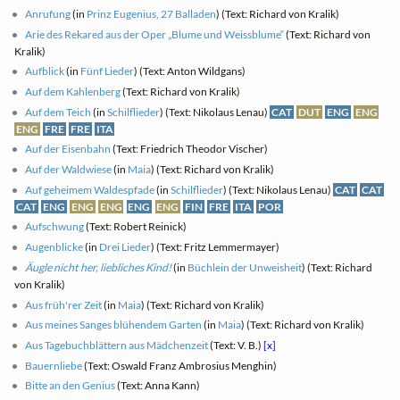
Anrufung
(in
Prinz Eugenius, 27 Balladen
) (Text: Richard von Kralik)
Arie des Rekared aus der Oper „Blume und Weissblume“
(Text: Richard von
Kralik)
Aufblick
(in
Fünf Lieder
) (Text: Anton Wildgans)
Auf dem Kahlenberg
(Text: Richard von Kralik)
Auf dem Teich
(in
Schilflieder
) (Text: Nikolaus Lenau)
CAT
DUT
ENG
ENG
ENG
FRE
FRE
ITA
Auf der Eisenbahn
(Text: Friedrich Theodor Vischer)
Auf der Waldwiese
(in
Maia
) (Text: Richard von Kralik)
Auf geheimem Waldespfade
(in
Schilflieder
) (Text: Nikolaus Lenau)
CAT
CAT
CAT
ENG
ENG
ENG
ENG
ENG
FIN
FRE
ITA
POR
Aufschwung
(Text: Robert Reinick)
Augenblicke
(in
Drei Lieder
) (Text: Fritz Lemmermayer)
Äugle nicht her, liebliches Kind!
(in
Büchlein der Unweisheit
) (Text: Richard
von Kralik)
Aus früh'rer Zeit
(in
Maia
) (Text: Richard von Kralik)
Aus meines Sanges blühendem Garten
(in
Maia
) (Text: Richard von Kralik)
Aus Tagebuchblättern aus Mädchenzeit
(Text: V. B.)
[x]
Bauernliebe
(Text: Oswald Franz Ambrosius Menghin)
Bitte an den Genius
(Text: Anna Kann)