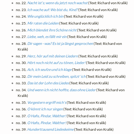
no. 22.
Nacht ist’s; wenn du jetzt noch wachst
(Text: Richard von Kralik)
no. 23.
Ich wache auf: Wo bist du, Kind?
(Text: Richard von Kralik)
no. 24.
Wie unglücklich ich bin
(Text: Richard von Kralik)
no. 25.
Mir raten die Leiden
(Text: Richard von Kralik)
no. 26.
Mich blendet ihre Schöne nicht
(Text: Richard von Kralik)
no. 27.
Liebe, weh, es fällt mir ein
(Text: Richard von Kralik)
no. 28.
Dir sagen - was? Es ist ja längst gesprochen
(Text: Richard von
Kralik)
no. 29.
Herz, hör auf mit deinen Liedern
(Text: Richard von Kralik)
no. 30.
Hört noch nicht auf zu tönen, Lieder!
(Text: Richard von Kralik)
no. 31.
Ach, ich seufze und ich klage
(Text: Richard von Kralik)
no. 32.
Dir mein Leid zu schreiben, spitzt' ich
(Text: Richard von Kralik)
no. 33.
Das ist der Lohn des Liedes
(Text: Richard von Kralik)
no. 34.
Und wenn ich nicht hoffte, dass ohne Lieder
(Text: Richard von
Kralik)
no. 35.
Vorgestern ergriff mich's
(Text: Richard von Kralik)
no. 36.
O könnt ich nur singen
(Text: Richard von Kralik)
no. 37.
O Hafis, Pindar, Walther!
(Text: Richard von Kralik)
no. 38.
O Hafis, Pindar, Walther!
(Text: Richard von Kralik)
no. 39.
Hunderttausend Liedeskeime
(Text: Richard von Kralik)