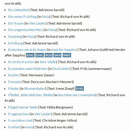
von Kralik)
Ein Liebeslied
(Text: Adrienne Sarold)
Ein neuer Frühling
(in
Maia
) (Text: Richard von Kralik)
Ein Traum
(in
Vier Lieder
) (Text: Adrienne Sarold)
Ein ungemischtes Herz
(in
Maia
) (Text: Richard von Kralik)
Empfang
(in
Maia
) (Text: Richard von Kralik)
Erfüllung
(Text: Adrienne Sarold)
Erstorben wirst du liegen
(in
Lied der Sappho
) (Text: Johann Gottfried Herder
after Sappho)
ENG
ENG
RUS
SAN
SWE
Es ist doch schön
(in
Tanz-Idylle
) (Text: Richard von Kralik)
Es standen zwei Mädchen
(in
Drei Lieder
) (Text: Fritz Lemmermayer)
Evohe!
(Text: Hermann Zaiser)
Fantasie
(Text: Dora von Stockert-Meynert)
Flieder
(in
Blumenlieder
) (Text: Irene Zoepf)
ENG
Fließet, liebe Veilchen, fließet
(in
Büchlein der Unweisheit
) (Text: Richard von
Kralik)
Flügel meiner Seele
(Text: Hilda Bergmann)
Fragezeichen
(in
Vier Lieder
) (Text: Adrienne Sarold)
Franziskus-Lied
(Text: Christine Anger-Nilius)
Freiheit
(in
Maia
) (Text: Richard von Kralik)