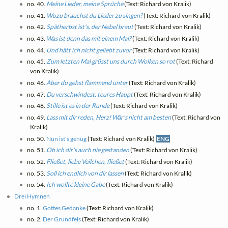
no. 40.
Meine Lieder, meine Sprüche
(Text: Richard von Kralik)
no. 41.
Wozu brauchst du Lieder zu singen?
(Text: Richard von Kralik)
no. 42.
Spätherbst ist's, der Nebel braut
(Text: Richard von Kralik)
no. 43.
Was ist denn das mit einem Mal?
(Text: Richard von Kralik)
no. 44.
Und hätt ich nicht geliebt zuvor
(Text: Richard von Kralik)
no. 45.
Zum letzten Mal grüsst uns durch Wolken so rot
(Text: Richard
von Kralik)
no. 46.
Aber du gehst flammend unter
(Text: Richard von Kralik)
no. 47.
Du verschwindest, teures Haupt
(Text: Richard von Kralik)
no. 48.
Stille ist es in der Runde
(Text: Richard von Kralik)
no. 49.
Lass mit dir reden, Herz! Wär's nicht am besten
(Text: Richard von
Kralik)
no. 50.
Nun ist's genug
(Text: Richard von Kralik)
ENG
no. 51.
Ob ich dir's auch nie gestanden
(Text: Richard von Kralik)
no. 52.
Fließet, liebe Veilchen, fließet
(Text: Richard von Kralik)
no. 53.
Soll ich endlich von dir lassen
(Text: Richard von Kralik)
no. 54.
Ich wollte kleine Gabe
(Text: Richard von Kralik)
Drei Hymnen
no. 1.
Gottes Gedanke
(Text: Richard von Kralik)
no. 2.
Der Grundfels
(Text: Richard von Kralik)