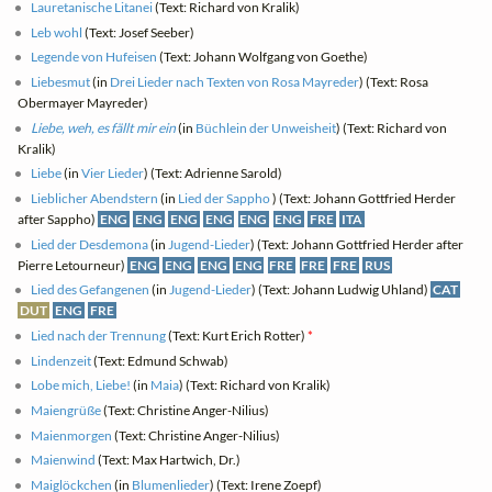
Lauretanische Litanei
(Text: Richard von Kralik)
Leb wohl
(Text: Josef Seeber)
Legende von Hufeisen
(Text: Johann Wolfgang von Goethe)
Liebesmut
(in
Drei Lieder nach Texten von Rosa Mayreder
) (Text: Rosa
Obermayer Mayreder)
Liebe, weh, es fällt mir ein
(in
Büchlein der Unweisheit
) (Text: Richard von
Kralik)
Liebe
(in
Vier Lieder
) (Text: Adrienne Sarold)
Lieblicher Abendstern
(in
Lied der Sappho
) (Text: Johann Gottfried Herder
after Sappho)
ENG
ENG
ENG
ENG
ENG
ENG
FRE
ITA
Lied der Desdemona
(in
Jugend-Lieder
) (Text: Johann Gottfried Herder after
Pierre Letourneur)
ENG
ENG
ENG
ENG
FRE
FRE
FRE
RUS
Lied des Gefangenen
(in
Jugend-Lieder
) (Text: Johann Ludwig Uhland)
CAT
DUT
ENG
FRE
Lied nach der Trennung
(Text: Kurt Erich Rotter)
*
Lindenzeit
(Text: Edmund Schwab)
Lobe mich, Liebe!
(in
Maia
) (Text: Richard von Kralik)
Maiengrüße
(Text: Christine Anger-Nilius)
Maienmorgen
(Text: Christine Anger-Nilius)
Maienwind
(Text: Max Hartwich, Dr.)
Maiglöckchen
(in
Blumenlieder
) (Text: Irene Zoepf)