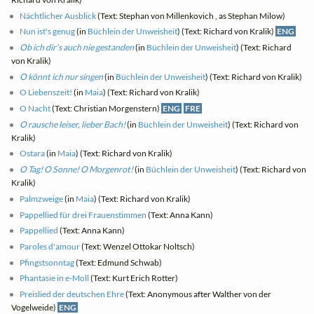
Nächtlicher Ausblick
(Text: Stephan von Millenkovich , as Stephan Milow)
Nun ist's genug
(in
Büchlein der Unweisheit
) (Text: Richard von Kralik)
ENG
Ob ich dir's auch nie gestanden
(in
Büchlein der Unweisheit
) (Text: Richard
von Kralik)
O könnt ich nur singen
(in
Büchlein der Unweisheit
) (Text: Richard von Kralik)
O Liebenszeit!
(in
Maia
) (Text: Richard von Kralik)
O Nacht
(Text: Christian Morgenstern)
ENG
FRE
O rausche leiser, lieber Bach!
(in
Büchlein der Unweisheit
) (Text: Richard von
Kralik)
Ostara
(in
Maia
) (Text: Richard von Kralik)
O Tag! O Sonne! O Morgenrot!
(in
Büchlein der Unweisheit
) (Text: Richard von
Kralik)
Palmzweige
(in
Maia
) (Text: Richard von Kralik)
Pappellied für drei Frauenstimmen
(Text: Anna Kann)
Pappellied
(Text: Anna Kann)
Paroles d'amour
(Text: Wenzel Ottokar Noltsch)
Pfingstsonntag
(Text: Edmund Schwab)
Phantasie in e-Moll
(Text: Kurt Erich Rotter)
Preislied der deutschen Ehre
(Text: Anonymous after Walther von der
Vogelweide)
ENG