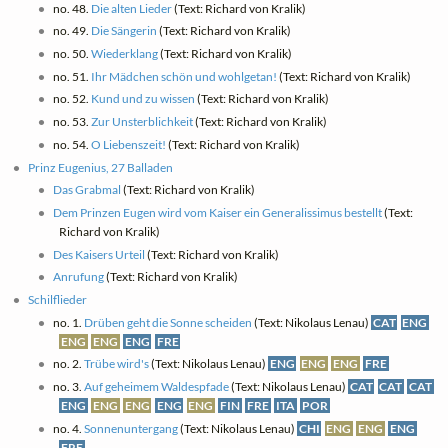
no. 48.
Die alten Lieder
(Text: Richard von Kralik)
no. 49.
Die Sängerin
(Text: Richard von Kralik)
no. 50.
Wiederklang
(Text: Richard von Kralik)
no. 51.
Ihr Mädchen schön und wohlgetan!
(Text: Richard von Kralik)
no. 52.
Kund und zu wissen
(Text: Richard von Kralik)
no. 53.
Zur Unsterblichkeit
(Text: Richard von Kralik)
no. 54.
O Liebenszeit!
(Text: Richard von Kralik)
Prinz Eugenius, 27 Balladen
Das Grabmal
(Text: Richard von Kralik)
Dem Prinzen Eugen wird vom Kaiser ein Generalissimus bestellt
(Text:
Richard von Kralik)
Des Kaisers Urteil
(Text: Richard von Kralik)
Anrufung
(Text: Richard von Kralik)
Schilflieder
no. 1.
Drüben geht die Sonne scheiden
(Text: Nikolaus Lenau)
CAT
ENG
ENG
ENG
ENG
FRE
no. 2.
Trübe wird's
(Text: Nikolaus Lenau)
ENG
ENG
ENG
FRE
no. 3.
Auf geheimem Waldespfade
(Text: Nikolaus Lenau)
CAT
CAT
CAT
ENG
ENG
ENG
ENG
ENG
FIN
FRE
ITA
POR
no. 4.
Sonnenuntergang
(Text: Nikolaus Lenau)
CHI
ENG
ENG
ENG
FRE