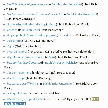
Und hätt ich nicht geliebt zuvor
(in
Büchlein der Unweisheit
) (Text: Richard
von Kralik)
Und wenn ich nicht hoffte, dass ohne Lieder
(in
Büchlein der Unweisheit
)
(Text: Richard von Kralik)
Und wieder blüht der helle Hag
(in
Maia
) (Text: Richard von Kralik)
Veilchen
(in
Blumenlieder
) (Text: Irene Zoepf)
Vergangenheit, Zukunft und Gegenwart
(in
Maia
) (Text: Richard von Kralik)
Verständnis
(Text: Fritz Lemmermayer)
Vigilie
(Text: Hans Reinhart)
Vivat Österreich
(Text: Joseph Karl Benedikt, Freiherr von Eichendorff)
Vögel kommen aus dem Süden
(in
Maia
) (Text: Richard von Kralik)
Von den lustigen Genossen
(in
Büchlein der Unweisheit
) (Text: Richard von
Kralik)
Vor dem Tabernakel
[multi-text setting] (Text: J. Seeber)
Vor der Krippe
(Text: Karl Domanig)
Vorgestern ergriff mich's
(in
Büchlein der Unweisheit
) (Text: Richard von
Kralik)
Waldquellchen
(Text: Luise Koch-Schicht)
Wanderlied
(in
Jugend-Lieder
) (Text: Johann Wolfgang von Goethe)
DUT
ENG
ENG
FRE