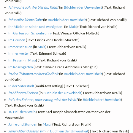
von Kralik)
Ich wache auf: Wo bist du, Kind?
(in
Büchlein der Unweisheit
) (Text: Richard
von Kralik)
Ich wollte kleine Gabe
(in
Büchlein der Unweisheit
) (Text: Richard von Kralik)
Ihr Mädchen schön und wohlgetan!
(in
Maia
) (Text: Richard von Kralik)
Im Garten von Schönbrunn
(Text: Wenzel Ottokar Noltsch)
Im Grünen
(Text: Enrica von Handel-Mazzetti)
Immer schauen
(in
Maia
) (Text: Richard von Kralik)
Immer weiter
(Text: Edmund Schwab)
Im Prater
(in
Maia
) (Text: Richard von Kralik)
Im Rosengarten
(Text: Oswald Franz Ambrosius Menghin)
In den Träumen meiner Kindheit
(in
Büchlein der Unweisheit
) (Text: Richard
von Kralik)
In der Vaterstadt
[multi-text setting] (Text: F. Vischer)
In höheren Kreisen
(in
Büchlein der Unweisheit
) (Text: Richard von Kralik)
Ist's das Sehnen, oder zwang mich der Wein?
(in
Büchlein der Unweisheit
)
(Text: Richard von Kralik)
Ja, Heil dem Weib
(Text: Karl Joseph Simrock after Walther von der
Vogelweide)
Jahre und Stunden
(in
Maia
) (Text: Richard von Kralik)
Jenen Abend sassen wir
(in
Büchlein der Unweisheit
) (Text: Richard von Kralik)