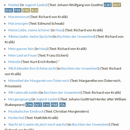
Mailied
(in
Jugend-Lieder
) (Text: Johann Wolfgang von Goethe)
CAT
DUT
ENG
FRE
FRE
RUS
Marienmonat
(Text: Richard von Kralik)
Märzmorgen
(Text: Edmund Schwab)
Meine Liebe, meine Schöne!
(in
Maia
) (Text: Richard von Kralik)
Meine Lieder, meine Sprüche
(in
Büchlein der Unweisheit
) (Text: Richard von
Kralik)
Mein ganzes Sein
(in
Maia
) (Text: Richard von Kralik)
Mein Lied sei Feuer
(Text: Franz Eichert)
Melodie
(Text: Kurt Erich Rotter)
*
Mich blendet ihre Schöne nicht
(in
Büchlein der Unweisheit
) (Text: Richard
von Kralik)
Minnelied der Margarete von Österreich
(Text: Margarethe von Österreich,
Prinzessin)
Mir raten die Leiden
(in
Büchlein der Unweisheit
) (Text: Richard von Kralik)
Morgengesang
(in
Jugend-Lieder
) (Text: Johann Gottfried Herder after William
Shakespeare)
CHI
DUT
FIN
FRE
ITA
Musikalischer Eindruck
(Text: Christian Morgenstern)
Mutterlied
(Text: Mathilde Kralik)
Nacht ist’s; wenn du jetzt noch wachst
(in
Büchlein der Unweisheit
) (Text:
Richard von Kralik)