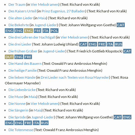
Der Traum
(in
Vier Melodramen
) (Text: Richard von Kralik)
Des Kaisers Urteil
(in
Prinz Eugenius, 27 Balladen
) (Text: Richard von Kralik)
Die alten Lieder
(in
Maia
) (Text: Richard von Kralik)
Die Bekehrte
(in
Jugend-Lieder
) (Text: Johann Wolfgang von Goethe)
CAT
ENG
ENG
ENG
FRE
ITA
POL
Die drei Lehren der Nachtigall
(in
Vier Melodramen
) (Text: Richard von Kralik)
Die drei Lieder
(Text: Johann Ludwig Uhland)
CAT
ENG
FRE
ITA
RUS
Die frühen Gräber
(in
Jugend-Lieder
) (Text: Friedrich Gottlieb Klopstock)
CAT
DUT
ENG
FRE
Die Hand des Bauern
(Text: Oswald Franz Ambrosius Menghin)
Die heilige Familie
(Text: Oswald Franz Ambrosius Menghin)
Die lieben Hände
(in
Drei Lieder nach Texten von Rosa Mayreder
) (Text: Rosa
Obermayer Mayreder)
Die Liebesbrücke
(Text: Richard von Kralik)
Die Muse
(in
Maia
) (Text: Richard von Kralik)
Die Nonne
(in
Vier Melodramen
) (Text: Richard von Kralik)
Die Sängerin
(in
Maia
) (Text: Richard von Kralik)
Die Spröde
(in
Jugend-Lieder
) (Text: Johann Wolfgang von Goethe)
CAT
ENG
ENG
ENG
FRE
ITA
RUS
Die Totenmesse
(Text: Oswald Franz Ambrosius Menghin)