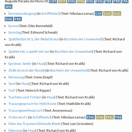
Auguste Paradis de Moncrif)
CAT
DUT
ENG
ENG
ENG
ENG
FRE
FRE
ITA
SPA
Sonnenuntergang
(in
Schilflieder
) (Text: Nikolaus Lenau)
CHI
ENG
ENG
ENG
FRE
Sonne
(Text: Otto Rennefeld)
Sonntag
(Text: Edmund Schwab)
Spätherbst ist's, der Nebel braut
(in
Büchlein der Unweisheit
) (Text: Richard
von Kralik)
Spielet mir, o spielt mir vor
(in
Büchlein der Unweisheit
) (Text: Richard von
Kralik)
Spriesse, Seele!
(in
Maia
) (Text: Richard von Kralik)
Stille ist es in der Runde
(in
Büchlein der Unweisheit
) (Text: Richard von Kralik)
Stimmung
(Text: Irene Zoepf)
Tand
(in
Maia
) (Text: Richard von Kralik)
Tod?
(Text: Heinrich Kipper)
Trachten und Tichten
(in
Maia
) (Text: Richard von Kralik)
Trauungsspruch für Helli Rover
(Text: Mathilde Kralik)
Trauungsweihespruch
(Text: Anonymous)
Trübe wird's
(in
Schilflieder
) (Text: Nikolaus Lenau)
ENG
ENG
ENG
FRE
Über des Traumes blühende Beete
(Text: Leo Grünstein)
Übermut
(in
Maia
) (Text: Richard von Kralik)