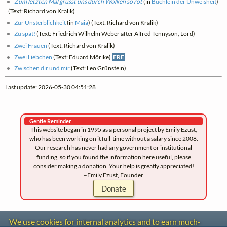
Zum letzten Mal grüsst uns durch Wolken so rot
(in
Büchlein der Unweisheit
)
(Text: Richard von Kralik)
Zur Unsterblichkeit
(in
Maia
) (Text: Richard von Kralik)
Zu spät!
(Text: Friedrich Wilhelm Weber after Alfred Tennyson, Lord)
Zwei Frauen
(Text: Richard von Kralik)
Zwei Liebchen
(Text: Eduard Mörike)
FRE
Zwischen dir und mir
(Text: Leo Grünstein)
Last update: 2026-05-30 04:51:28
Gentle Reminder
This website began in 1995 as a personal project by Emily Ezust,
who has been working on it full-time without a salary since 2008.
Our research has never had any government or institutional
funding, so if you found the information here useful, please
consider making a donation. Your help is greatly appreciated!
–Emily Ezust, Founder
Donate
We use cookies for internal analytics and to earn much-