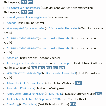
Shakespeare)
FRE
ITA
64. Sonett von Shakespeare
(Text: Marianne von Schrutka after William
Shakespeare)
FRE
ITA
Abends, wenn die Sterne glänzen
(Text: Anna Kann)
Abends
(Text: Edmund Schwab)
Aber du gehst flammend unter
(in
Büchlein der Unweisheit
) (Text: Richard von
Kralik)
O Hafis, Pindar, Walther!
(in
Büchlein der Unweisheit
) (Text: Richard von
Kralik)
O Hafis, Pindar, Walther!
(in
Büchlein der Unweisheit
) (Text: Richard von
Kralik)
Abschied
(Text: Friedrich Theodor Vischer)
Ach die gliederlösende böse Liebe
(in
Lied der Sappho
) (Text: Johann Gottfried
Herder after Sappho)
ENG
ENG
FRE
ITA
RUS
Ach, ich seufze und ich klage
(in
Büchlein der Unweisheit
) (Text: Richard von
Kralik)
Adagio für Cello
(in
Fünf Lieder
) (Text: Anton Wildgans)
ENG
Akkord
(in
Fünf Lieder
) (Text: Anton Wildgans)
Andre sehen an meiner Frauen
(in
Tanz-Idylle
) (Text: Richard von Kralik)
ENG
An Josefine Redlich zu 16. September 1928
(Text: Mathilde Kralik)
Anrufung
(in
Tanz-Idylle
) (Text: Richard von Kralik)
ENG