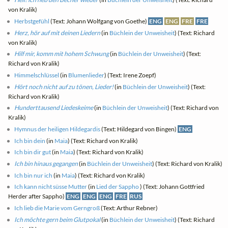
von Kralik)
Herbstgefühl
(Text: Johann Wolfgang von Goethe)
ENG
ENG
FRE
FRE
Herz, hör auf mit deinen Liedern
(in
Büchlein der Unweisheit
) (Text: Richard
von Kralik)
Hilf mir, komm mit hohem Schwung
(in
Büchlein der Unweisheit
) (Text:
Richard von Kralik)
Himmelschlüssel
(in
Blumenlieder
) (Text: Irene Zoepf)
Hört noch nicht auf zu tönen, Lieder!
(in
Büchlein der Unweisheit
) (Text:
Richard von Kralik)
Hunderttausend Liedeskeime
(in
Büchlein der Unweisheit
) (Text: Richard von
Kralik)
Hymnus der heiligen Hildegardis
(Text: Hildegard von Bingen)
ENG
Ich bin dein
(in
Maia
) (Text: Richard von Kralik)
Ich bin dir gut
(in
Maia
) (Text: Richard von Kralik)
Ich bin hinaus gegangen
(in
Büchlein der Unweisheit
) (Text: Richard von Kralik)
Ich bin nur ich
(in
Maia
) (Text: Richard von Kralik)
Ich kann nicht süsse Mutter
(in
Lied der Sappho
) (Text: Johann Gottfried
Herder after Sappho)
ENG
ENG
ENG
FRE
RUS
Ich lieb die Marie vom Gerngroß
(Text: Arthur Rebner)
Ich möchte gern beim Glutpokal
(in
Büchlein der Unweisheit
) (Text: Richard