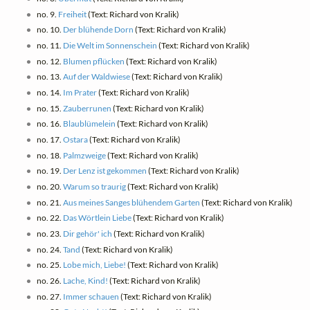
no. 9.
Freiheit
(Text: Richard von Kralik)
no. 10.
Der blühende Dorn
(Text: Richard von Kralik)
no. 11.
Die Welt im Sonnenschein
(Text: Richard von Kralik)
no. 12.
Blumen pflücken
(Text: Richard von Kralik)
no. 13.
Auf der Waldwiese
(Text: Richard von Kralik)
no. 14.
Im Prater
(Text: Richard von Kralik)
no. 15.
Zauberrunen
(Text: Richard von Kralik)
no. 16.
Blaublümelein
(Text: Richard von Kralik)
no. 17.
Ostara
(Text: Richard von Kralik)
no. 18.
Palmzweige
(Text: Richard von Kralik)
no. 19.
Der Lenz ist gekommen
(Text: Richard von Kralik)
no. 20.
Warum so traurig
(Text: Richard von Kralik)
no. 21.
Aus meines Sanges blühendem Garten
(Text: Richard von Kralik)
no. 22.
Das Wörtlein Liebe
(Text: Richard von Kralik)
no. 23.
Dir gehör' ich
(Text: Richard von Kralik)
no. 24.
Tand
(Text: Richard von Kralik)
no. 25.
Lobe mich, Liebe!
(Text: Richard von Kralik)
no. 26.
Lache, Kind!
(Text: Richard von Kralik)
no. 27.
Immer schauen
(Text: Richard von Kralik)