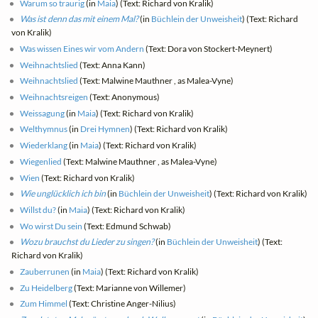
Warum so traurig
(in
Maia
) (Text: Richard von Kralik)
Was ist denn das mit einem Mal?
(in
Büchlein der Unweisheit
) (Text: Richard
von Kralik)
Was wissen Eines wir vom Andern
(Text: Dora von Stockert-Meynert)
Weihnachtslied
(Text: Anna Kann)
Weihnachtslied
(Text: Malwine Mauthner , as Malea-Vyne)
Weihnachtsreigen
(Text: Anonymous)
Weissagung
(in
Maia
) (Text: Richard von Kralik)
Welthymnus
(in
Drei Hymnen
) (Text: Richard von Kralik)
Wiederklang
(in
Maia
) (Text: Richard von Kralik)
Wiegenlied
(Text: Malwine Mauthner , as Malea-Vyne)
Wien
(Text: Richard von Kralik)
Wie unglücklich ich bin
(in
Büchlein der Unweisheit
) (Text: Richard von Kralik)
Willst du?
(in
Maia
) (Text: Richard von Kralik)
Wo wirst Du sein
(Text: Edmund Schwab)
Wozu brauchst du Lieder zu singen?
(in
Büchlein der Unweisheit
) (Text:
Richard von Kralik)
Zauberrunen
(in
Maia
) (Text: Richard von Kralik)
Zu Heidelberg
(Text: Marianne von Willemer)
Zum Himmel
(Text: Christine Anger-Nilius)