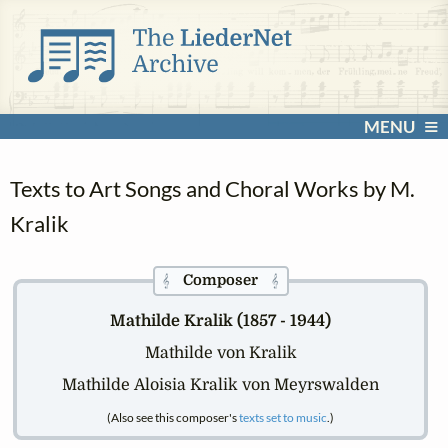
MENU
Texts to Art Songs and Choral Works by M.
Kralik
Composer
𝄞
𝄞
Mathilde Kralik (1857 - 1944)
Mathilde von Kralik
Mathilde Aloisia Kralik von Meyrswalden
(Also see this composer's
texts set to music
.)