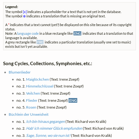
Legend:
The symbol
[x]
indicates a placeholder for a text that is not yet in the database.
The symbol
⊗
indicates a translation that is missing an original text.
A
*
indicates that a text cannot (yet?) be displayed on this site because of its copyright
status.
Note: A
language code
in a blue rectangle like
ENG
indicates that a translation to that
language is available.
A grey rectangle like
FRE
indicates a particular translation (usually one set to music)
exists but isn't yet available.
Song Cycles, Collections, Symphonies, etc.:
Blumenlieder
no. 1.
Maiglöckchen
(Text: Irene Zoepf)
no. 2.
Himmelschlüssel
(Text: Irene Zoepf)
no. 3.
Veilchen
(Text: Irene Zoepf)
no. 4.
Flieder
(Text: Irene Zoepf)
ENG
no. 5.
Rosen
(Text: Irene Zoepf)
Büchlein der Unweisheit
no. 1.
Ich bin hinaus gegangen
(Text: Richard von Kralik)
no. 2.
Hab' ich nimmer Glück empfunden
(Text: Richard von Kralik)
no. 3.
Sage, Sonne, wo sie nun ist!
(Text: Richard von Kralik)