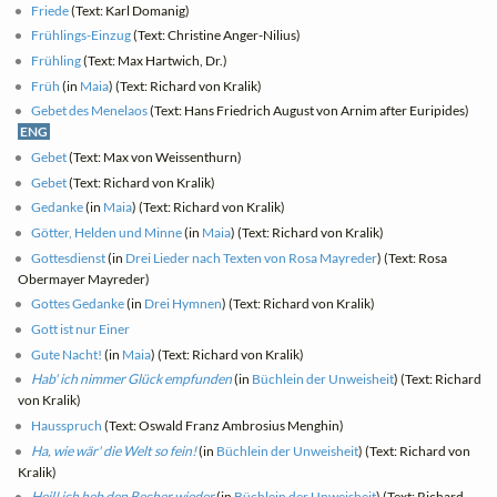
Friede
(Text: Karl Domanig)
Frühlings-Einzug
(Text: Christine Anger-Nilius)
Frühling
(Text: Max Hartwich, Dr.)
Früh
(in
Maia
) (Text: Richard von Kralik)
Gebet des Menelaos
(Text: Hans Friedrich August von Arnim after Euripides)
ENG
Gebet
(Text: Max von Weissenthurn)
Gebet
(Text: Richard von Kralik)
Gedanke
(in
Maia
) (Text: Richard von Kralik)
Götter, Helden und Minne
(in
Maia
) (Text: Richard von Kralik)
Gottesdienst
(in
Drei Lieder nach Texten von Rosa Mayreder
) (Text: Rosa
Obermayer Mayreder)
Gottes Gedanke
(in
Drei Hymnen
) (Text: Richard von Kralik)
Gott ist nur Einer
Gute Nacht!
(in
Maia
) (Text: Richard von Kralik)
Hab' ich nimmer Glück empfunden
(in
Büchlein der Unweisheit
) (Text: Richard
von Kralik)
Hausspruch
(Text: Oswald Franz Ambrosius Menghin)
Ha, wie wär' die Welt so fein!
(in
Büchlein der Unweisheit
) (Text: Richard von
Kralik)
Heil! ich heb den Becher wieder
(in
Büchlein der Unweisheit
) (Text: Richard