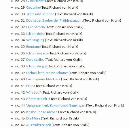
no. 28.
Gute Nacht!
(Text: Richard von Kralik)
no. 29.
Gedanke
(Text: Richard von Kralik)
no. 30.
Jahre und Stunden
(Text: Richard von Kralik)
no. 31.
Das ist der Zauber der Frühlingsnacht
(Text: Richard von Kralik)
no. 32.
Du bist mein
(Text: Richard von Kralik)
no. 33.
Ich bin dein
(Text: Richard von Kralik)
no. 34.
Weissagung
(Text: Richard von Kralik)
no. 35.
Empfang
(Text: Richard von Kralik)
no. 36.
Ich bin nur ich
(Text: Richard von Kralik)
no. 37.
Du bist alles
(Text: Richard von Kralik)
no. 38.
Ich bin dir gut
(Text: Richard von Kralik)
no. 39.
Meine Liebe, meine Schöne!
(Text: Richard von Kralik)
no. 40.
Ein ungemischtes Herz
(Text: Richard von Kralik)
no. 41.
Früh
(Text: Richard von Kralik)
no. 42.
Willst du?
(Text: Richard von Kralik)
no. 43.
Komm mit mir!
(Text: Richard von Kralik)
no. 44.
Vergangenheit, Zukunft und Gegenwart
(Text: Richard von Kralik)
no. 45.
Knabe und Mädchen
(Text: Richard von Kralik)
no. 46.
Die Muse
(Text: Richard von Kralik)
no. 47.
Aus früh'rer Zeit
(Text: Richard von Kralik)