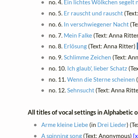
no. 4.
Ein lichtes Wölkchen segelt 
no. 5.
Er rauscht und rauscht
(Text
no. 6.
In verschwiegener Nacht
(Te
no. 7.
Mein Falke
(Text: Anna Ritte
no. 8.
Erlösung
(Text: Anna Ritter)
no. 9.
Schlimme Zeichen
(Text: Ann
no. 10.
Ich glaub', lieber Schatz
(Tex
no. 11.
Wenn die Sterne scheinen
(
no. 12.
Sehnsucht
(Text: Anna Ritt
All titles of vocal settings in Alphabetic 
Arme kleine Liebe
(in
Drei Lieder
) (T
A spinning song
(Text: Anonymous)
[x