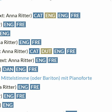
xt: Anna Ritter)
CAT
ENG
ENG
FRE
r)
ENG
FRE
ENG
a Ritter)
ENG
FRE
: Anna Ritter)
CAT
DUT
ENG
FRE
ext: Anna Ritter)
ENG
FRE
r)
DAN
ENG
FRE
e Mittelstimme (oder Bariton) mit Pianoforte
a Ritter)
ENG
FRE
r)
ENG
FRE
r)
ENG