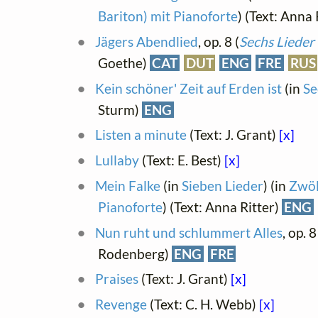
Bariton) mit Pianoforte
) (Text: Anna 
Jägers Abendlied
, op. 8 (
Sechs Lieder
Goethe)
CAT
DUT
ENG
FRE
RUS
Kein schöner' Zeit auf Erden ist
(in
Se
Sturm)
ENG
Listen a minute
(Text: J. Grant)
[x]
Lullaby
(Text: E. Best)
[x]
Mein Falke
(in
Sieben Lieder
) (in
Zwöl
Pianoforte
) (Text: Anna Ritter)
ENG
Nun ruht und schlummert Alles
, op. 8
Rodenberg)
ENG
FRE
Praises
(Text: J. Grant)
[x]
Revenge
(Text: C. H. Webb)
[x]