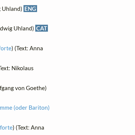
ig Uhland)
ENG
Ludwig Uhland)
CAT
forte
) (Text: Anna
(Text: Nikolaus
lfgang von Goethe)
timme (oder Bariton)
forte
) (Text: Anna