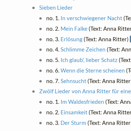
Sieben Lieder
no. 1.
In verschwiegener Nacht
(Te
no. 2.
Mein Falke
(Text: Anna Ritte
no. 3.
Erlösung
(Text: Anna Ritter)
no. 4.
Schlimme Zeichen
(Text: Ann
no. 5.
Ich glaub', lieber Schatz
(Text
no. 6.
Wenn die Sterne scheinen
(T
no. 7.
Sehnsucht
(Text: Anna Ritte
Zwölf Lieder von Anna Ritter für ein
no. 1.
Im Waldesfrieden
(Text: Ann
no. 2.
Einsamkeit
(Text: Anna Ritte
no. 3.
Der Sturm
(Text: Anna Ritte