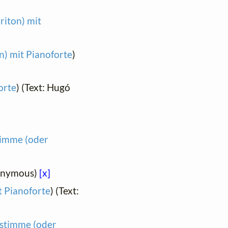
riton) mit
n) mit Pianoforte
)
orte
) (Text: Hugó
stimme (oder
nonymous)
[x]
t Pianoforte
) (Text:
lstimme (oder