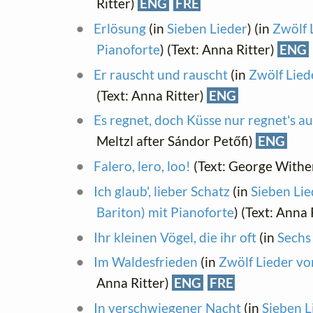
Ritter)
ENG
FRE
Erlösung
(in
Sieben Lieder
) (in
Zwölf 
Pianoforte
) (Text: Anna Ritter)
ENG
Er rauscht und rauscht
(in
Zwölf Lied
(Text: Anna Ritter)
ENG
Es regnet, doch Küsse nur regnet's au
Meltzl after Sándor Petőfi)
ENG
Falero, lero, loo!
(Text: George Withe
Ich glaub', lieber Schatz
(in
Sieben Lie
Bariton) mit Pianoforte
) (Text: Anna 
Ihr kleinen Vögel, die ihr oft
(in
Sechs
Im Waldesfrieden
(in
Zwölf Lieder vo
Anna Ritter)
ENG
FRE
In verschwiegener Nacht
(in
Sieben L