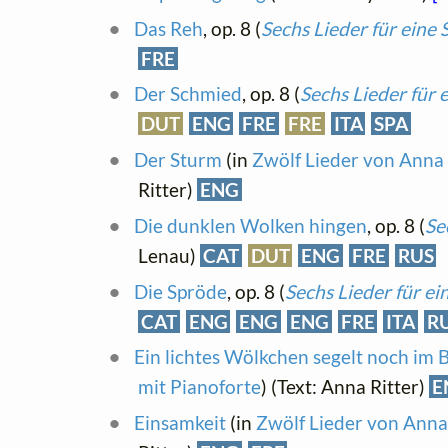
Das Reh
, op. 8 (
Sechs Lieder für eine
FRE
Der Schmied
, op. 8 (
Sechs Lieder für 
DUT
ENG
FRE
FRE
ITA
SPA
Der Sturm
(in
Zwölf Lieder von Anna R
Ritter)
ENG
Die dunklen Wolken hingen
, op. 8 (
Se
Lenau)
CAT
DUT
ENG
FRE
RUS
Die Spröde
, op. 8 (
Sechs Lieder für e
CAT
ENG
ENG
ENG
FRE
ITA
R
Ein lichtes Wölkchen segelt noch im 
mit Pianoforte
) (Text: Anna Ritter)
E
Einsamkeit
(in
Zwölf Lieder von Anna 