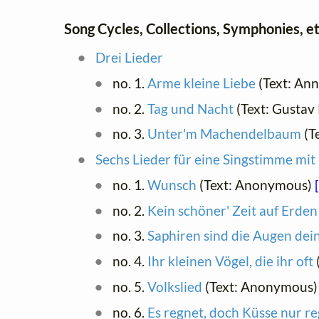
Song Cycles, Collections, Symphonies, et
Drei Lieder
no. 1.
Arme kleine Liebe
(Text: Ann
no. 2.
Tag und Nacht
(Text: Gustav
no. 3.
Unter'm Machendelbaum
(T
Sechs Lieder für eine Singstimme mit
no. 1.
Wunsch
(Text: Anonymous)
no. 2.
Kein schöner' Zeit auf Erden 
no. 3.
Saphiren sind die Augen dei
no. 4.
Ihr kleinen Vögel, die ihr oft
no. 5.
Volkslied
(Text: Anonymous)
no. 6.
Es regnet, doch Küsse nur re