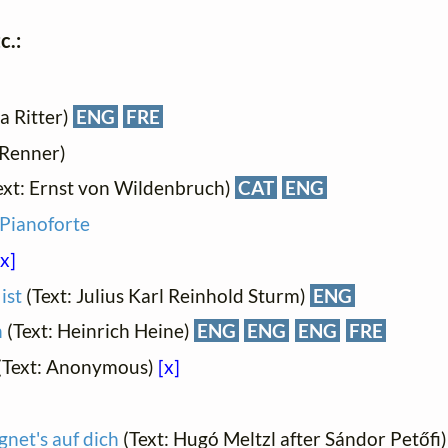
c.:
a Ritter)
ENG
FRE
 Renner)
ext: Ernst von Wildenbruch)
CAT
ENG
 Pianoforte
[x]
ist
(Text: Julius Karl Reinhold Sturm)
ENG
n
(Text: Heinrich Heine)
ENG
ENG
ENG
FRE
(Text: Anonymous)
[x]
gnet's auf dich
(Text: Hugó Meltzl after Sándor Petőfi