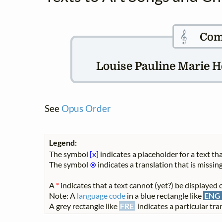
𝄞
Com
Louise Pauline Marie Hér
See
Opus Order
Legend:
The symbol
[x]
indicates a placeholder for a text tha
The symbol
⊗
indicates a translation that is missing
A
*
indicates that a text cannot (yet?) be displayed o
Note: A
language code
in a blue rectangle like
ENG
A grey rectangle like
FRE
indicates a particular tran