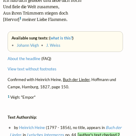
Ich hab dich geliebet und liebe dich noch!

Und fiele die Welt zusammen,

Aus ihren Trümmern stiegen doch

1
[Hervor]
 meiner Liebe Flammen.
Available sung texts: (
what is this?
)
•
Johann Végh
•
J. Weiss
About the headline
(FAQ)
View text without footnotes
Confirmed with Heinrich Heine,
Buch der Lieder
, Hoffmann und
Campe, Hamburg, 1827, page 150.
1
Végh: "Empor"
Text Authorship:
by
Heinrich Heine
(1797 - 1856), no title, appears in
Buch der
Lieder
, in
Lyrisches Intermezzo
, no. 44
[author's text checked 2