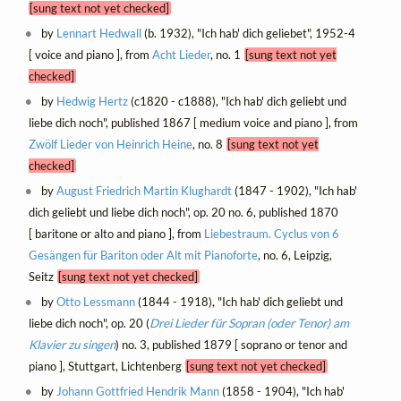
[sung text not yet checked]
by
Lennart Hedwall
(b. 1932), "Ich hab' dich geliebet", 1952-4
[ voice and piano ], from
Acht Lieder
, no. 1
[sung text not yet
checked]
by
Hedwig Hertz
(c1820 - c1888), "Ich hab' dich geliebt und
liebe dich noch", published 1867 [ medium voice and piano ], from
Zwölf Lieder von Heinrich Heine
, no. 8
[sung text not yet
checked]
by
August Friedrich Martin Klughardt
(1847 - 1902), "Ich hab'
dich geliebt und liebe dich noch", op. 20 no. 6, published 1870
[ baritone or alto and piano ], from
Liebestraum. Cyclus von 6
Gesängen für Bariton oder Alt mit Pianoforte
, no. 6, Leipzig,
Seitz
[sung text not yet checked]
by
Otto Lessmann
(1844 - 1918), "Ich hab' dich geliebt und
liebe dich noch", op. 20 (
Drei Lieder für Sopran (oder Tenor) am
Klavier zu singen
) no. 3, published 1879 [ soprano or tenor and
piano ], Stuttgart, Lichtenberg
[sung text not yet checked]
by
Johann Gottfried Hendrik Mann
(1858 - 1904), "Ich hab'