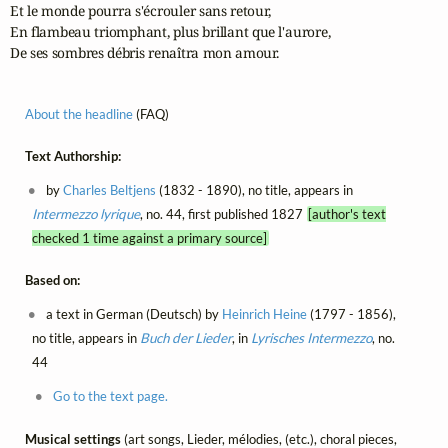
Et le monde pourra s'écrouler sans retour,

En flambeau triomphant, plus brillant que l'aurore,

De ses sombres débris renaîtra mon amour.
About the headline
(FAQ)
Text Authorship:
by
Charles Beltjens
(1832 - 1890), no title, appears in
Intermezzo lyrique
, no. 44, first published 1827
[author's text
checked 1 time against a primary source]
Based on:
a text in German (Deutsch) by
Heinrich Heine
(1797 - 1856),
no title, appears in
Buch der Lieder
, in
Lyrisches Intermezzo
, no.
44
Go to the text page.
Musical settings
(art songs, Lieder, mélodies, (etc.), choral pieces,