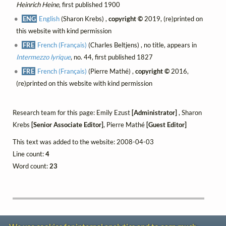
Heinrich Heine
, first published 1900
ENG
English
(Sharon Krebs) ,
copyright ©
2019, (re)printed on
this website with kind permission
FRE
French (Français)
(Charles Beltjens) , no title, appears in
Intermezzo lyrique
, no. 44, first published 1827
FRE
French (Français)
(Pierre Mathé) ,
copyright ©
2016,
(re)printed on this website with kind permission
Research team for this page: Emily Ezust
[Administrator]
, Sharon
Krebs
[Senior Associate Editor]
, Pierre Mathé
[Guest Editor]
This text was added to the website: 2008-04-03
Line count:
4
Word count:
23