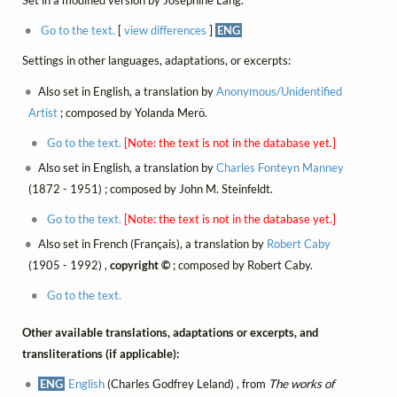
Set in a modified version by Josephine Lang.
Go to the text.
[
view differences
]
ENG
Settings in other languages, adaptations, or excerpts:
Also set in English, a translation by
Anonymous/Unidentified
Artist
; composed by Yolanda Merö.
Go to the text.
[Note: the text is not in the database yet.]
Also set in English, a translation by
Charles Fonteyn Manney
(1872 - 1951) ; composed by John M. Steinfeldt.
Go to the text.
[Note: the text is not in the database yet.]
Also set in French (Français), a translation by
Robert Caby
(1905 - 1992) ,
copyright ©
; composed by Robert Caby.
Go to the text.
Other available translations, adaptations or excerpts, and
transliterations (if applicable):
ENG
English
(Charles Godfrey Leland) , from
The works of