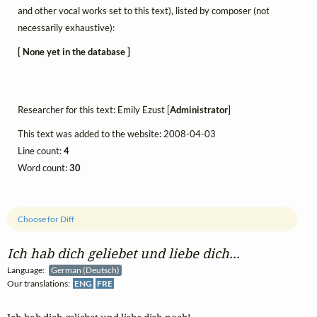
and other vocal works set to this text), listed by composer (not
necessarily exhaustive):
[ None yet in the database ]
Researcher for this text: Emily Ezust [
Administrator
]
This text was added to the website: 2008-04-03
Line count:
4
Word count:
30
Choose for Diff
Ich hab dich geliebet und liebe dich...
Language:
German (Deutsch)
Our translations:
ENG
FRE