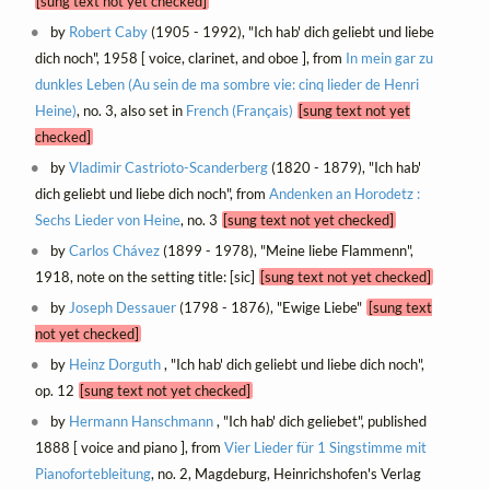
[sung text not yet checked]
by
Robert Caby
(1905 - 1992), "Ich hab' dich geliebt und liebe
dich noch", 1958 [ voice, clarinet, and oboe ], from
In mein gar zu
dunkles Leben (Au sein de ma sombre vie: cinq lieder de Henri
Heine)
, no. 3, also set in
French (Français)
[sung text not yet
checked]
by
Vladimir Castrioto-Scanderberg
(1820 - 1879), "Ich hab'
dich geliebt und liebe dich noch", from
Andenken an Horodetz :
Sechs Lieder von Heine
, no. 3
[sung text not yet checked]
by
Carlos Chávez
(1899 - 1978), "Meine liebe Flammenn",
1918, note on the setting title: [sic]
[sung text not yet checked]
by
Joseph Dessauer
(1798 - 1876), "Ewige Liebe"
[sung text
not yet checked]
by
Heinz Dorguth
, "Ich hab' dich geliebt und liebe dich noch",
op. 12
[sung text not yet checked]
by
Hermann Hanschmann
, "Ich hab' dich geliebet", published
1888 [ voice and piano ], from
Vier Lieder für 1 Singstimme mit
Pianofortebleitung
, no. 2, Magdeburg, Heinrichshofen's Verlag