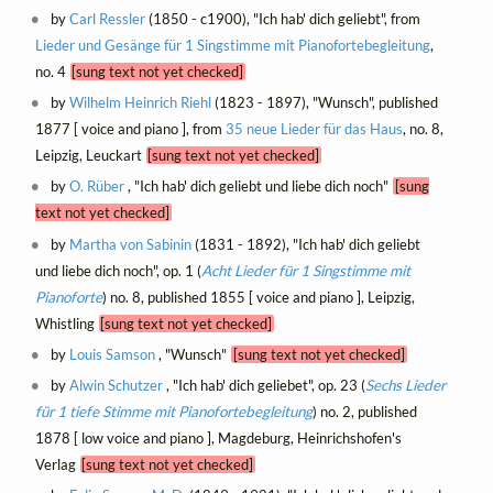
by
Carl Ressler
(1850 - c1900), "Ich hab' dich geliebt", from
Lieder und Gesänge für 1 Singstimme mit Pianofortebegleitung
,
no. 4
[sung text not yet checked]
by
Wilhelm Heinrich Riehl
(1823 - 1897), "Wunsch", published
1877 [ voice and piano ], from
35 neue Lieder für das Haus
, no. 8,
Leipzig, Leuckart
[sung text not yet checked]
by
O. Rüber
, "Ich hab' dich geliebt und liebe dich noch"
[sung
text not yet checked]
by
Martha von Sabinin
(1831 - 1892), "Ich hab' dich geliebt
und liebe dich noch", op. 1 (
Acht Lieder für 1 Singstimme mit
Pianoforte
) no. 8, published 1855 [ voice and piano ], Leipzig,
Whistling
[sung text not yet checked]
by
Louis Samson
, "Wunsch"
[sung text not yet checked]
by
Alwin Schutzer
, "Ich hab' dich geliebet", op. 23 (
Sechs Lieder
für 1 tiefe Stimme mit Pianofortebegleitung
) no. 2, published
1878 [ low voice and piano ], Magdeburg, Heinrichshofen's
Verlag
[sung text not yet checked]