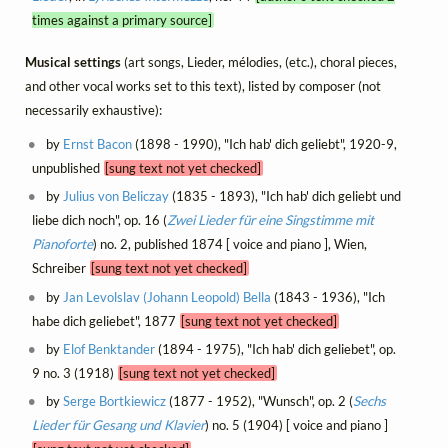
times against a primary source]
Musical settings
(art songs, Lieder, mélodies, (etc.), choral pieces,
and other vocal works set to this text), listed by composer (not
necessarily exhaustive):
by
Ernst Bacon
(1898 - 1990), "Ich hab' dich geliebt", 1920-9,
unpublished
[sung text not yet checked]
by
Julius von Beliczay
(1835 - 1893), "Ich hab' dich geliebt und
liebe dich noch", op. 16 (
Zwei Lieder für eine Singstimme mit
Pianoforte
) no. 2, published 1874 [ voice and piano ], Wien,
Schreiber
[sung text not yet checked]
by
Jan Levolslav (Johann Leopold) Bella
(1843 - 1936), "Ich
habe dich geliebet", 1877
[sung text not yet checked]
by
Elof Benktander
(1894 - 1975), "Ich hab' dich geliebet", op.
9 no. 3 (1918)
[sung text not yet checked]
by
Serge Bortkiewicz
(1877 - 1952), "Wunsch", op. 2 (
Sechs
Lieder für Gesang und Klavier
) no. 5 (1904) [ voice and piano ]