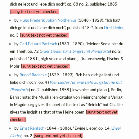
dich geliebt und liebe dich noch", op. 88 no. 2, published 1885
[sung text not yet checked]
by
Hugo Frederik Johan Nolthenius
(1848 - 1929), "Ich hab'
dich geliebt und liebe dich noch", published 18-?, from
Drei Lieder
,
no. 3
[sung text not yet checked]
by
Carl Eduard Partzsch
(1833 - 1890), "Meiner Seele bist du
ein Theil", op. 72 (
Fünf Lieder für 1 Singst mit Pianoforte
) no. 2,
published 1881 [ high voice and piano ], Braunschweig, Fischer &
Mohr
[sung text not yet checked]
by
Rudolf Radecke
(1829 - 1893), "Ich hab' dich geliebt und
liebe dich noch", op. 4 (
Vier Lieder für eine tiefe Singstimme mit
Pianoforte
) no. 2, published 1858 [ low voice and piano ], Berlin,
Bahn ; note: the Musikalien-catalog von Heinrichshofen's Verlag
in Magdeburg gives the poet of the text as "Reinick" but Challier
gives the incipit as that of the Heine poem
[sung text not yet
checked]
by
Ernst Rentsch
(1844 - 1886), "Ewige Liebe", op. 14 (
Zwei
Lieder
) no. 2
[sung text not yet checked]