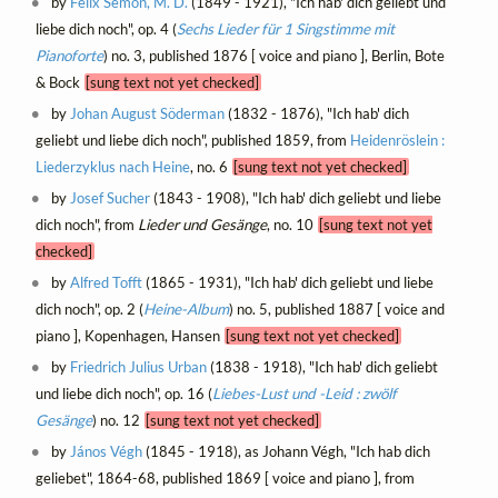
by
Felix Semon, M. D.
(1849 - 1921), "Ich hab' dich geliebt und
liebe dich noch", op. 4 (
Sechs Lieder für 1 Singstimme mit
Pianoforte
) no. 3, published 1876 [ voice and piano ], Berlin, Bote
& Bock
[sung text not yet checked]
by
Johan August Söderman
(1832 - 1876), "Ich hab' dich
geliebt und liebe dich noch", published 1859, from
Heidenröslein :
Liederzyklus nach Heine
, no. 6
[sung text not yet checked]
by
Josef Sucher
(1843 - 1908), "Ich hab' dich geliebt und liebe
dich noch", from
Lieder und Gesänge
, no. 10
[sung text not yet
checked]
by
Alfred Tofft
(1865 - 1931), "Ich hab' dich geliebt und liebe
dich noch", op. 2 (
Heine-Album
) no. 5, published 1887 [ voice and
piano ], Kopenhagen, Hansen
[sung text not yet checked]
by
Friedrich Julius Urban
(1838 - 1918), "Ich hab' dich geliebt
und liebe dich noch", op. 16 (
Liebes-Lust und -Leid : zwölf
Gesänge
) no. 12
[sung text not yet checked]
by
János Végh
(1845 - 1918), as Johann Végh, "Ich hab dich
geliebet", 1864-68, published 1869 [ voice and piano ], from