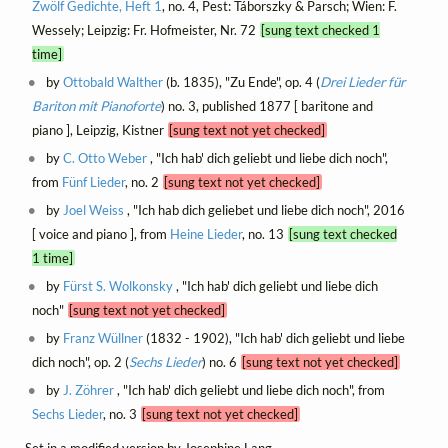
Zwölf Gedichte, Heft 1
, no. 4, Pest: Táborszky & Parsch; Wien: F.
Wessely; Leipzig: Fr. Hofmeister, Nr. 72
[sung text checked 1
time]
by
Ottobald Walther
(b. 1835), "Zu Ende", op. 4 (
Drei Lieder für
Bariton mit Pianoforte
) no. 3, published 1877 [ baritone and
piano ], Leipzig, Kistner
[sung text not yet checked]
by
C. Otto Weber
, "Ich hab' dich geliebt und liebe dich noch",
from
Fünf Lieder
, no. 2
[sung text not yet checked]
by
Joel Weiss
, "Ich hab dich geliebet und liebe dich noch", 2016
[ voice and piano ], from
Heine Lieder
, no. 13
[sung text checked
1 time]
by
Fürst S. Wolkonsky
, "Ich hab' dich geliebt und liebe dich
noch"
[sung text not yet checked]
by
Franz Wüllner
(1832 - 1902), "Ich hab' dich geliebt und liebe
dich noch", op. 2 (
Sechs Lieder
) no. 6
[sung text not yet checked]
by
J. Zöhrer
, "Ich hab' dich geliebt und liebe dich noch", from
Sechs Lieder
, no. 3
[sung text not yet checked]