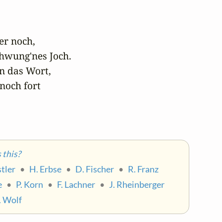
r noch,

hwung'nes Joch.

n das Wort,

noch fort

this?
stler
•
H. Erbse
•
D. Fischer
•
R. Franz
e
•
P. Korn
•
F. Lachner
•
J. Rheinberger
. Wolf