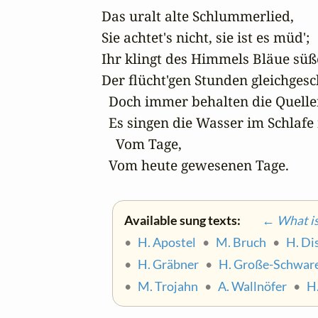
Das uralt alte Schlummerlied,

Sie achtet's nicht, sie ist es müd';

Ihr klingt des Himmels Bläue süße
Der flücht'gen Stunden gleichgesc
  Doch immer behalten die Quelle
  Es singen die Wasser im Schlafe 
    Vom Tage, 

  Vom heute gewesenen Tage.
Available sung texts:
← What is 
•
H. Apostel
•
M. Bruch
•
H. Di
•
H. Gräbner
•
H. Große-Schwar
•
M. Trojahn
•
A. Wallnöfer
•
H