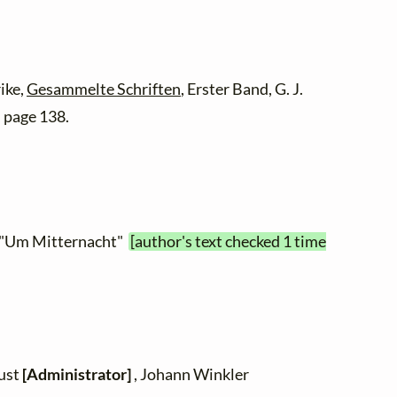
ike,
Gesammelte Schriften
, Erster Band, G. J.
 page 138.
, "Um Mitternacht"
[author's text checked 1 time
zust
[Administrator]
, Johann Winkler