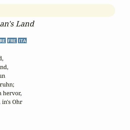
 an's Land
RE
FRE
ITA
,

d,

n 

ruhn;

 hervor,

 in's Ohr
