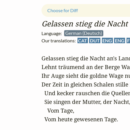
Choose for Diff
Gelassen stieg die Nacht
Language:
German (Deutsch)
Our translations:
CAT
DUT
ENG
ENG
F
Gelassen stieg die Nacht an's Land
Lehnt träumend an der Berge Wan
Ihr Auge sieht die goldne Wage nu
Der Zeit in gleichen Schalen stille 
  Und kecker rauschen die Quellen
  Sie singen der Mutter, der Nacht,
    Vom Tage,

  Vom heute gewesenen Tage.
