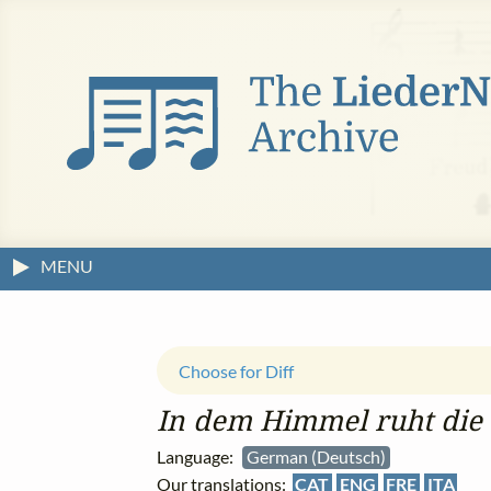
MENU
Choose for Diff
In dem Himmel ruht die
Language:
German (Deutsch)
Our translations:
CAT
ENG
FRE
ITA