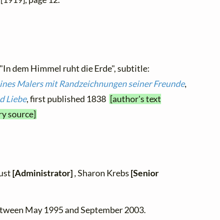
 "In dem Himmel ruht die Erde", subtitle:
eines Malers mit Randzeichnungen seiner Freunde
,
d Liebe
, first published 1838
[author's text
ry source]
zust
[Administrator]
, Sharon Krebs
[Senior
between May 1995 and September 2003.