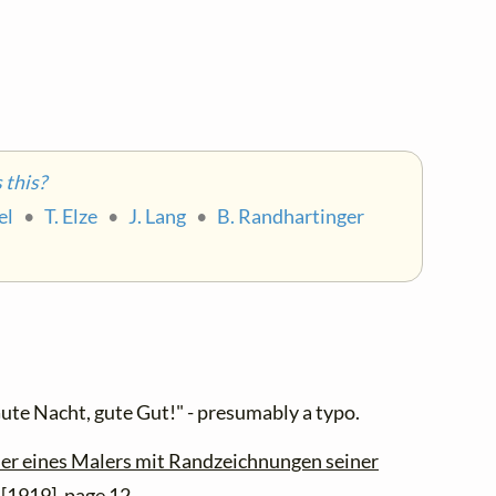
this?
el
•
T. Elze
•
J. Lang
•
B. Randhartinger
ute Nacht, gute Gut!" - presumably a typo.
der eines Malers mit Randzeichnungen seiner
 [1919], page 12.