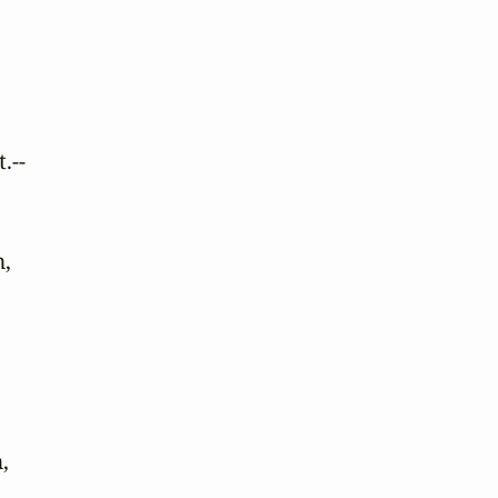
--

,


