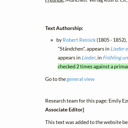
Text Authorship:
by
Robert Reinick
(1805 - 1852),
"Ständchen", appears in
Lieder 
appears in
Lieder
, in
Frühling un
checked 2 times against a prima
Go to the
general view
Research team for this page: Emily E
Associate Editor]
This text was added to the website 