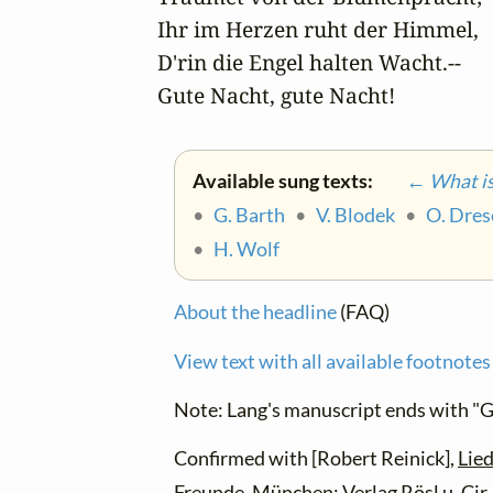
Ihr im Herzen ruht der Himmel,

D'rin die Engel halten Wacht.--

Gute Nacht, gute Nacht!
Available sung texts:
← What is 
•
G. Barth
•
V. Blodek
•
O. Dres
•
H. Wolf
About the headline
(FAQ)
View text with all available footnotes
Note: Lang's manuscript ends with "G
Confirmed with [Robert Reinick],
Lie
Freunde
, München: Verlag Rösl u. Cir,