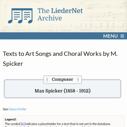
MENU
Texts to Art Songs and Choral Works by M.
Spicker
Composer
𝄞
𝄞
Max Spicker (1858 - 1912)
See
Opus Order
Legend:
The symbol
[x]
indicates a placeholder for a text that is not yet in the database.