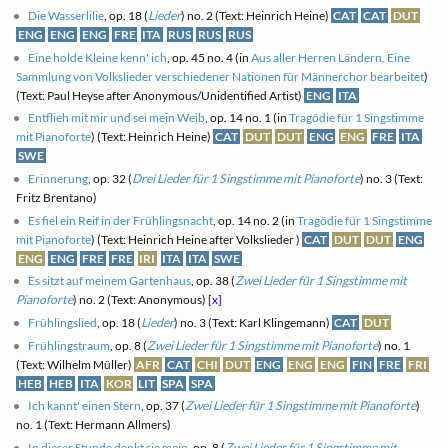
Die Wasserlilie
, op. 18 (
Lieder
) no. 2 (Text: Heinrich Heine)
CAT
CAT
DUT
ENG
ENG
ENG
FRE
ITA
RUS
RUS
RUS
Eine holde Kleine kenn' ich
, op. 45 no. 4 (in
Aus aller Herren Ländern. Eine
Sammlung von Volkslieder verschiedener Nationen für Männerchor bearbeitet
)
(Text: Paul Heyse after Anonymous/Unidentified Artist)
ENG
ITA
Entflieh mit mir und sei mein Weib
, op. 14 no. 1 (in
Tragödie für 1 Singstimme
mit Pianoforte
) (Text: Heinrich Heine)
CAT
DUT
DUT
ENG
ENG
FRE
ITA
SWE
Erinnerung
, op. 32 (
Drei Lieder für 1 Singstimme mit Pianoforte
) no. 3 (Text:
Fritz Brentano)
Es fiel ein Reif in der Frühlingsnacht
, op. 14 no. 2 (in
Tragödie für 1 Singstimme
mit Pianoforte
) (Text: Heinrich Heine after Volkslieder )
CAT
DUT
DUT
ENG
ENG
ENG
FRE
FRE
IRI
ITA
ITA
SWE
Es sitzt auf meinem Gartenhaus
, op. 38 (
Zwei Lieder für 1 Singstimme mit
Pianoforte
) no. 2 (Text: Anonymous)
[x]
Frühlingslied
, op. 18 (
Lieder
) no. 3 (Text: Karl Klingemann)
CAT
DUT
Frühlingstraum
, op. 8 (
Zwei Lieder für 1 Singstimme mit Pianoforte
) no. 1
(Text: Wilhelm Müller)
AFR
CAT
CHI
DUT
ENG
ENG
ENG
FIN
FRE
FRI
HEB
HEB
ITA
KOR
LIT
SPA
SPA
Ich kannt' einen Stern
, op. 37 (
Zwei Lieder für 1 Singstimme mit Pianoforte
)
no. 1 (Text: Hermann Allmers)
In dieser Stunde denkt sie mein
, op. 8 (
Zwei Lieder für 1 Singstimme mit