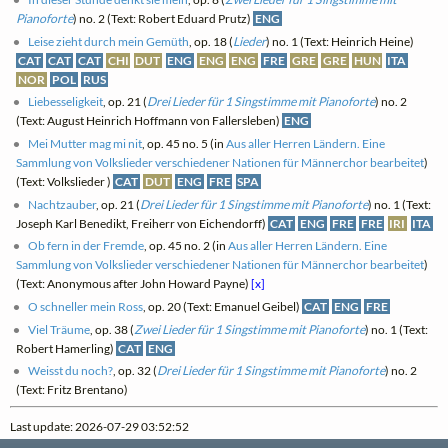
Pianoforte
) no. 2 (Text: Robert Eduard Prutz)
ENG
Leise zieht durch mein Gemüth
, op. 18 (
Lieder
) no. 1 (Text: Heinrich Heine)
CAT
CAT
CAT
CHI
DUT
ENG
ENG
ENG
FRE
GRE
GRE
HUN
ITA
NOR
POL
RUS
Liebesseligkeit
, op. 21 (
Drei Lieder für 1 Singstimme mit Pianoforte
) no. 2
(Text: August Heinrich Hoffmann von Fallersleben)
ENG
Mei Mutter mag mi nit
, op. 45 no. 5 (in
Aus aller Herren Ländern. Eine
Sammlung von Volkslieder verschiedener Nationen für Männerchor bearbeitet
)
(Text: Volkslieder )
CAT
DUT
ENG
FRE
SPA
Nachtzauber
, op. 21 (
Drei Lieder für 1 Singstimme mit Pianoforte
) no. 1 (Text:
Joseph Karl Benedikt, Freiherr von Eichendorff)
CAT
ENG
FRE
FRE
IRI
ITA
Ob fern in der Fremde
, op. 45 no. 2 (in
Aus aller Herren Ländern. Eine
Sammlung von Volkslieder verschiedener Nationen für Männerchor bearbeitet
)
(Text: Anonymous after John Howard Payne)
[x]
O schneller mein Ross
, op. 20 (Text: Emanuel Geibel)
CAT
ENG
FRE
Viel Träume
, op. 38 (
Zwei Lieder für 1 Singstimme mit Pianoforte
) no. 1 (Text:
Robert Hamerling)
CAT
ENG
Weisst du noch?
, op. 32 (
Drei Lieder für 1 Singstimme mit Pianoforte
) no. 2
(Text: Fritz Brentano)
Last update: 2026-07-29 03:52:52