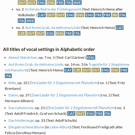
DUT
DUT
ENG
ENG
FRE
ITA
SWE
no. 2.
Es fiel ein Reif in der Frühlingsnacht
(Text: Heinrich Heine after
Volkslieder )
CAT
DUT
DUT
ENG
ENG
ENG
FRE
FRE
IRI
ITA
ITA
SWE
no. 3.
Auf ihrem Grab, da steht eine Linde
(Text: Heinrich Heine)
CAT
CZE
DUT
DUT
ENG
ENG
FRE
ITA
All titles of vocal settings in Alphabetic order
Abend-Ständchen
, op. 7 no. 1 (Text: Carl Gärtner)
ENG
Auf ihrem Grab, da steht eine Linde
, op. 14 no. 3 (in
Tragödie für 1 Singstimme
mit Pianoforte
) (Text: Heinrich Heine)
CAT
CZE
DUT
DUT
ENG
ENG
FRE
ITA
Bitte
, op. 32 (
Drei Lieder für 1 Singstimme mit Pianoforte
) no. 1 (Text: Fritz
Brentano)
Dahin
, op. 37 (
Zwei Lieder für 1 Singstimme mit Pianoforte
) no. 2 (Text:
Hermann Allmers)
Das Geheimniss
, op. 21 (
Drei Lieder für 1 Singstimme mit Pianoforte
) no. 3
(Text: Adolf Friedrich, Graf von Schack)
CAT
DUT
ENG
FRE
ITA
Das Mutterauge
, op. 33 (Text: Adolf Schults)
Die gebrochene Blume
(in
Liebe-Album
) (Text: Ferdinand Freiligrath after
Felicia Dorothea Hemans)