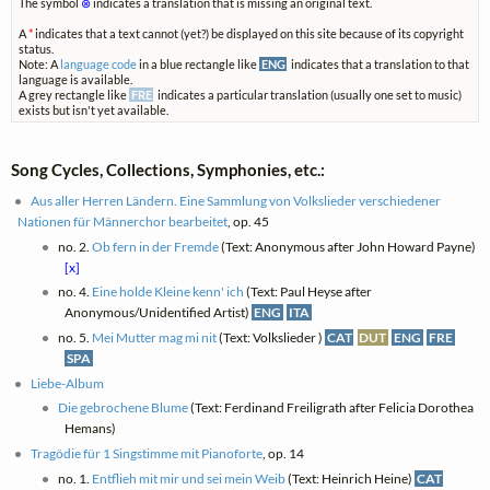
The symbol
⊗
indicates a translation that is missing an original text.
A
*
indicates that a text cannot (yet?) be displayed on this site because of its copyright
status.
Note: A
language code
in a blue rectangle like
ENG
indicates that a translation to that
language is available.
A grey rectangle like
FRE
indicates a particular translation (usually one set to music)
exists but isn't yet available.
Song Cycles, Collections, Symphonies, etc.:
Aus aller Herren Ländern. Eine Sammlung von Volkslieder verschiedener
Nationen für Männerchor bearbeitet
, op. 45
no. 2.
Ob fern in der Fremde
(Text: Anonymous after John Howard Payne)
[x]
no. 4.
Eine holde Kleine kenn' ich
(Text: Paul Heyse after
Anonymous/Unidentified Artist)
ENG
ITA
no. 5.
Mei Mutter mag mi nit
(Text: Volkslieder )
CAT
DUT
ENG
FRE
SPA
Liebe-Album
Die gebrochene Blume
(Text: Ferdinand Freiligrath after Felicia Dorothea
Hemans)
Tragödie für 1 Singstimme mit Pianoforte
, op. 14
no. 1.
Entflieh mit mir und sei mein Weib
(Text: Heinrich Heine)
CAT