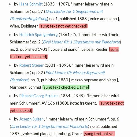
by
Hans Schmitt
(1835 - 1907), "Immer leiser wird mein
Schlummer", op. 37 (
Drei Lieder für 1 Singstimme mit
Pianofortebegleitung
) no. 1, published 1888 [ voice and piano ],
Wien, Doblinger
[sung text not yet checked]
by
Heinrich Spangenberg
(1861 - ?), "Immer leiser wird mein
Schlummer", op. 2 (
Drei Lieder für 1 Singstimme mit Pianoforte
)
no. 2, published 1901 [ voice and piano ], Leipzig, Kiesler
[sung
text not yet checked]
by
Robert Steuer
(1831 - 1895), "Immer leiser wird mein
Schlummer", op. 32 (
Fünf Lieder für Mezzo-Sopran mit
Pianoforte
) no. 3, published 1880 [ mezzo-soprano and piano ],
Nürnberg, Schmid
[sung text checked 1 time]
by
Richard Georg Strauss
(1864 - 1949), "Immer leiser wird
mein Schlummer", AV 166 (1880), note: fragment.
[sung text not
yet checked]
by
Joseph Sulzer
, "Immer leiser wird mein Schlummer", op. 6
(
Drei Lieder für 1 Singstimme mit Pianoforte
) no. 2, published
1887 [ voice and piano ], Hamburg, Cranz
[sung text not yet