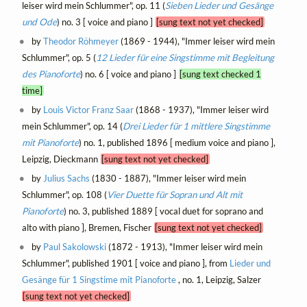
leiser wird mein Schlummer", op. 11 (
Sieben Lieder und Gesänge
und Ode
) no. 3 [ voice and piano ]
[sung text not yet checked]
by
Theodor Röhmeyer
(1869 - 1944), "Immer leiser wird mein
Schlummer", op. 5 (
12 Lieder für eine Singstimme mit Begleitung
des Pianoforte
) no. 6 [ voice and piano ]
[sung text checked 1
time]
by
Louis Victor Franz Saar
(1868 - 1937), "Immer leiser wird
mein Schlummer", op. 14 (
Drei Lieder für 1 mittlere Singstimme
mit Pianoforte
) no. 1, published 1896 [ medium voice and piano ],
Leipzig, Dieckmann
[sung text not yet checked]
by
Julius Sachs
(1830 - 1887), "Immer leiser wird mein
Schlummer", op. 108 (
Vier Duette für Sopran und Alt mit
Pianoforte
) no. 3, published 1889 [ vocal duet for soprano and
alto with piano ], Bremen, Fischer
[sung text not yet checked]
by
Paul Sakolowski
(1872 - 1913), "Immer leiser wird mein
Schlummer", published 1901 [ voice and piano ], from
Lieder und
Gesänge für 1 Singstime mit Pianoforte
, no. 1, Leipzig, Salzer
[sung text not yet checked]