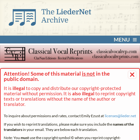
MENU
×
Attention! Some of this material
is not
in the
public domain.
It is
illegal
to copy and distribute our copyright-protected
material without permission. It is
also illegal
to reprint copyright
texts or translations without the name of the author or
translator.
To inquire about permissions and rates, contact Emily Ezust at
licenses@
lieder.
net
If you wish to reprint translations, please make sure you include the
names of the
translators
in your email. They are below each translation.
Note: You
must
use the copyright symbol © when you reprint copyright-