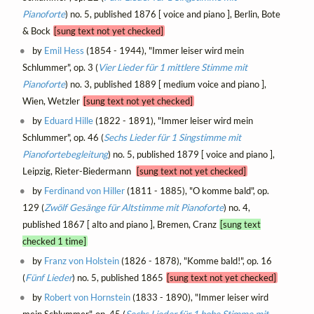
Pianoforte
) no. 5, published 1876 [ voice and piano ], Berlin, Bote
& Bock
[sung text not yet checked]
by
Emil Hess
(1854 - 1944), "Immer leiser wird mein
Schlummer", op. 3 (
Vier Lieder für 1 mittlere Stimme mit
Pianoforte
) no. 3, published 1889 [ medium voice and piano ],
Wien, Wetzler
[sung text not yet checked]
by
Eduard Hille
(1822 - 1891), "Immer leiser wird mein
Schlummer", op. 46 (
Sechs Lieder für 1 Singstimme mit
Pianofortebegleitung
) no. 5, published 1879 [ voice and piano ],
Leipzig, Rieter-Biedermann
[sung text not yet checked]
by
Ferdinand von Hiller
(1811 - 1885), "O komme bald", op.
129 (
Zwölf Gesänge für Altstimme mit Pianoforte
) no. 4,
published 1867 [ alto and piano ], Bremen, Cranz
[sung text
checked 1 time]
by
Franz von Holstein
(1826 - 1878), "Komme bald!", op. 16
(
Fünf Lieder
) no. 5, published 1865
[sung text not yet checked]
by
Robert von Hornstein
(1833 - 1890), "Immer leiser wird
mein Schlummer", op. 45 (
Sechs Lieder für 1 hohe Stimme mit