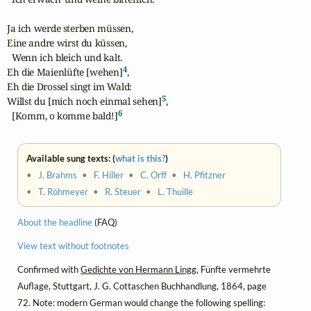
Ja ich werde sterben müssen,

Eine andre wirst du küssen,

  Wenn ich bleich und kalt.

4
Eh die Maienlüfte [wehen]
,

Eh die Drossel singt im Wald:

5
Willst du [mich noch einmal sehen]
,

6
  [Komm, o komme bald!]
Available sung texts: (
what is this?
)
•
J. Brahms
•
F. Hiller
•
C. Orff
•
H. Pfitzner
•
T. Röhmeyer
•
R. Steuer
•
L. Thuille
About the headline
(FAQ)
View text without footnotes
Confirmed with
Gedichte von Hermann Lingg
, Fünfte vermehrte
Auflage, Stuttgart, J. G. Cottaschen Buchhandlung, 1864, page
72. Note: modern German would change the following spelling: