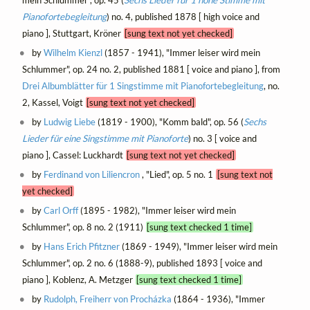
Pianofortebegleitung
) no. 4, published 1878 [ high voice and
piano ], Stuttgart, Kröner
[sung text not yet checked]
by
Wilhelm Kienzl
(1857 - 1941), "Immer leiser wird mein
Schlummer", op. 24 no. 2, published 1881 [ voice and piano ], from
Drei Albumblätter für 1 Singstimme mit Pianofortebegleitung
, no.
2, Kassel, Voigt
[sung text not yet checked]
by
Ludwig Liebe
(1819 - 1900), "Komm bald", op. 56 (
Sechs
Lieder für eine Singstimme mit Pianoforte
) no. 3 [ voice and
piano ], Cassel: Luckhardt
[sung text not yet checked]
by
Ferdinand von Liliencron
, "Lied", op. 5 no. 1
[sung text not
yet checked]
by
Carl Orff
(1895 - 1982), "Immer leiser wird mein
Schlummer", op. 8 no. 2 (1911)
[sung text checked 1 time]
by
Hans Erich Pfitzner
(1869 - 1949), "Immer leiser wird mein
Schlummer", op. 2 no. 6 (1888-9), published 1893 [ voice and
piano ], Koblenz, A. Metzger
[sung text checked 1 time]
by
Rudolph, Freiherr von Procházka
(1864 - 1936), "Immer