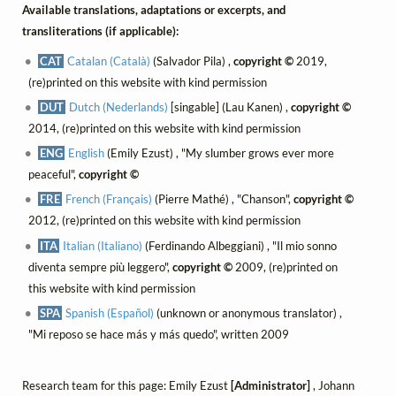
Available translations, adaptations or excerpts, and
transliterations (if applicable):
CAT
Catalan (Català)
(Salvador Pila) ,
copyright ©
2019,
(re)printed on this website with kind permission
DUT
Dutch (Nederlands)
[singable] (Lau Kanen) ,
copyright ©
2014, (re)printed on this website with kind permission
ENG
English
(Emily Ezust) , "My slumber grows ever more
peaceful",
copyright ©
FRE
French (Français)
(Pierre Mathé) , "Chanson",
copyright ©
2012, (re)printed on this website with kind permission
ITA
Italian (Italiano)
(Ferdinando Albeggiani) , "Il mio sonno
diventa sempre più leggero",
copyright ©
2009, (re)printed on
this website with kind permission
SPA
Spanish (Español)
(unknown or anonymous translator) ,
"Mi reposo se hace más y más quedo", written 2009
Research team for this page: Emily Ezust
[Administrator]
, Johann