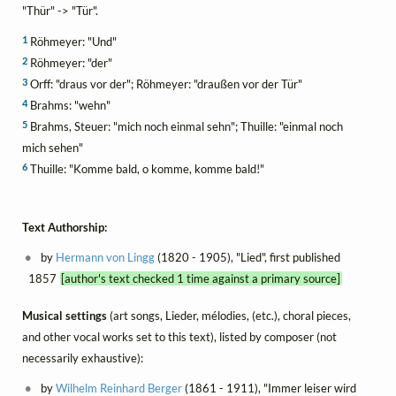
"Thür" -> "Tür".
1
Röhmeyer: "Und"
2
Röhmeyer: "der"
3
Orff: "draus vor der"; Röhmeyer: "draußen vor der Tür"
4
Brahms: "wehn"
5
Brahms, Steuer: "mich noch einmal sehn"; Thuille: "einmal noch
mich sehen"
6
Thuille: "Komme bald, o komme, komme bald!"
Text Authorship:
by
Hermann von Lingg
(1820 - 1905), "Lied", first published
1857
[author's text checked 1 time against a primary source]
Musical settings
(art songs, Lieder, mélodies, (etc.), choral pieces,
and other vocal works set to this text), listed by composer (not
necessarily exhaustive):
by
Wilhelm Reinhard Berger
(1861 - 1911), "Immer leiser wird