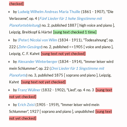
checked]
by
Ludwig Wilhelm Andreas Maria Thuille
(1861 - 1907), "Die
Verlassene", op. 4 (
Fünf Lieder für 1 hohe Singstimme mit
Pianofortebleitung
) no. 2, published 1887 [ high voice and piano ],
Leipzig, Breitkopf & Härtel
[sung text checked 1 time]
by
(Peter) Nicolai von Wilm
(1834 - 1911), "Todesahnung", op.
222 (
Zehn Gesänge
) no. 2, published <<1905 [ voice and piano ],
Leipzig, C. F. Kahnt
[sung text not yet checked]
by
Alexander Winterberger
(1834 - 1914), "Immer leiser wird
mein Schlummer", op. 22 (
Drei Lieder für 1 Singstimme mit
Pianoforte
) no. 3, published 1875 [ soprano and piano ], Leipzig,
Kahnt
[sung text not yet checked]
by
Franz Wüllner
(1832 - 1902), "Lied", op. 4 no. 3
[sung text
not yet checked]
by
Erich Zeisl
(1905 - 1959), "Immer leiser wird mein
Schlummer", 1927 [ soprano and piano ], unpublished
[sung text
not yet checked]