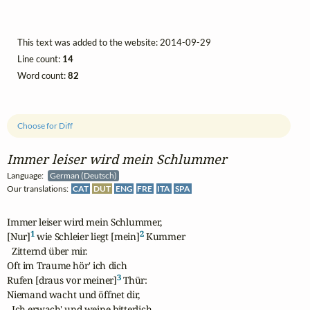
This text was added to the website: 2014-09-29
Line count:
14
Word count:
82
Choose for Diff
Immer leiser wird mein Schlummer
Language:
German (Deutsch)
Our translations:
CAT
DUT
ENG
FRE
ITA
SPA
Immer leiser wird mein Schlummer,

1
2
[Nur]
 wie Schleier liegt [mein]
 Kummer

  Zitternd über mir.

Oft im Traume hör' ich dich

3
Rufen [draus vor meiner]
 Thür:

Niemand wacht und öffnet dir,

  Ich erwach' und weine bitterlich.
