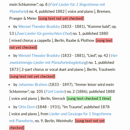
mein Schlummer", op. 8 (
Fünf Lieder für 1 Singstimme mit
Pianoforte
) no. 4, published 1882 [ voice and piano ], Bremen,
Praeger & Meier
[sung text not yet checked]
by
Wenzel Theodor Bradsky
(1833 - 1881), "Komme bald", op.
53 (
Zwei Lieder für gemischten Chor
) no. 1, published 1880
[ mixed chorus a cappella ], Berlin, Raabe & Plothow
[sung text
not yet checked]
by
Wenzel Theodor Bradsky
(1833 - 1881), "Lied", op. 42 (
Vier
zweistimmige Lieder mit Pianofortebegleitung
) no. 1, published
1873 [ 2-part chorus or vocal duet and piano ], Berlin, Trautwein
[sung text not yet checked]
by
Johannes Brahms
(1833 - 1897), "Immer leiser wird mein
Schlummer", op. 105 (
Fünf Lieder
) no. 2 (1886), published 1888
[ voice and piano ], Berlin, Simrock
[sung text checked 1 time]
by
Otto Dorn
(1848 - 1931), "Im Traume", published 1878
[ voice and piano ], from
Lieder und Gesänge für 1 Singstimme
mit Pianoforte
, no. 9, Berlin, Weinholtz
[sung text not yet
checked]