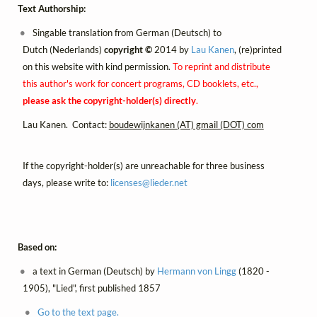
Text Authorship:
Singable translation from German (Deutsch) to
Dutch (Nederlands)
copyright ©
2014 by
Lau Kanen
, (re)printed
on this website with kind permission.
To reprint and distribute
this author's work for concert programs, CD booklets, etc.,
please ask the copyright-holder(s) directly
.
Lau Kanen. Contact:
boudewijnkanen (AT) gmail (DOT) com
If the copyright-holder(s) are unreachable for three business
days, please write to:
licenses@
lieder.
net
Based on:
a text in German (Deutsch) by
Hermann von Lingg
(1820 -
1905), "Lied", first published 1857
Go to the text page.