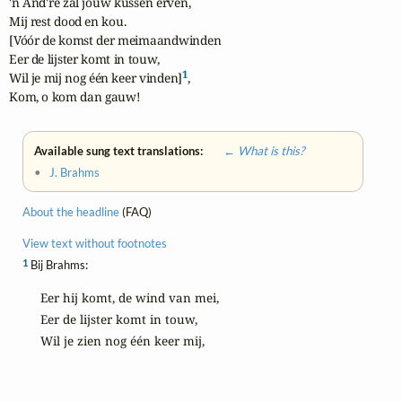
'n And're zal jouw kussen erven,

Mij rest dood en kou.

[Vóór de komst der meimaandwinden

Eer de lijster komt in touw,

1
Wil je mij nog één keer vinden]
,

Kom, o kom dan gauw!
Available sung text translations:
← What is this?
•
J. Brahms
About the headline
(FAQ)
View text without footnotes
1
Bij Brahms:
Eer hij komt, de wind van mei,

Eer de lijster komt in touw,

Wil je zien nog één keer mij,