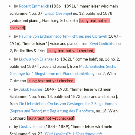
by
Robert Emmerich
(1836 - 1891), "Immer leiser wird mein
Schlummer", op. 37 (
Zwölf Gesänge
) no. 12, published 1878
[ voice and piano ], Hamburg, Schuberth
[sung text not yet
checked]
by
Pauline von Erdmannsdörfer-Fichtner, née Oprawill
(1847 -
1916), "Immer leiser" [ voice and piano ], from
Zwei Gedichte
, no.
2, Berlin: Ries & Erler
[sung text not yet checked]
by
Ludwig von Erlanger
(b. 1862), "Komme bald", op. 16 no. 2,
published 1887 [ voice and piano ], from
Mädchenlieder. Sechs
Gesänge für 1 Singstimme mit Pianofortebleitung
, no. 2, Wien,
Gutmann
[sung text not yet checked]
by
Jakob Fischer
(1849 - 1933), "Immer leiser wird mein
Schlummer", op. 5 no. 18, published 1873 [ soprano and piano ],
from
Ein Liebesleben. Cyclus von Gesängen für 2 Singstimmen
(Sopran und Tenor) mit Begleitung des Pianoforte
, no. 18, Wien,
Gotthard
[sung text not yet checked]
by
Gustav Hasse
(1834 - 1889), "Immer leiser wird mein
Schlummer", op. 22 (
Fünf Lieder für 1 Singstimme mit