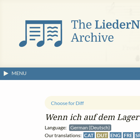
MENU
Choose for Diff
Wenn ich auf dem Lager 
Language:
German (Deutsch)
Our translations:
CAT
DUT
ENG
FRE
S