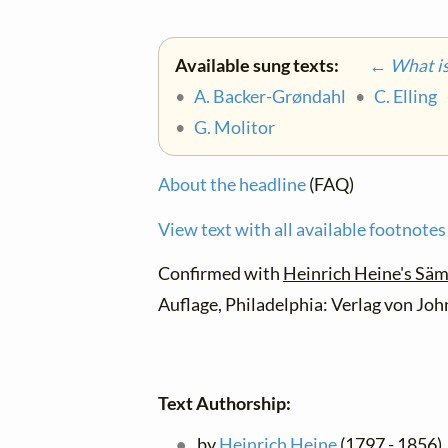
Available sung texts:
← What is 
•
A. Backer-Grøndahl
•
C. Elling
•
G. Molitor
About the headline
(FAQ)
View text with all available footnotes
Confirmed with
Heinrich Heine's Säm
Auflage, Philadelphia: Verlag von Joh
Text Authorship:
by
Heinrich Heine
(1797 - 1856), 