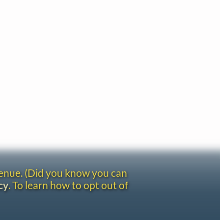
venue. (Did you know you can
cy
. To learn how to opt out of