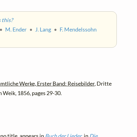
this?
•
M. Ender
•
J. Lang
•
F. Mendelssohn
mtliche Werke, Erster Band: Reisebilder
, Dritte
n Weik, 1856, pages 29-30.
no title, appears in
Buch der Lieder
, in
Die