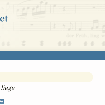
liege
PA