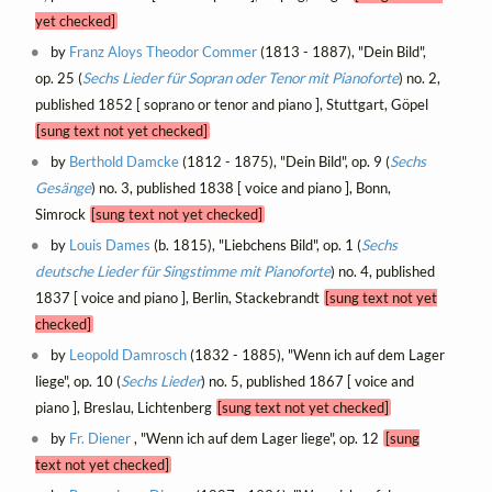
yet checked]
by
Franz Aloys Theodor Commer
(1813 - 1887), "Dein Bild",
op. 25 (
Sechs Lieder für Sopran oder Tenor mit Pianoforte
) no. 2,
published 1852 [ soprano or tenor and piano ], Stuttgart, Göpel
[sung text not yet checked]
by
Berthold Damcke
(1812 - 1875), "Dein Bild", op. 9 (
Sechs
Gesänge
) no. 3, published 1838 [ voice and piano ], Bonn,
Simrock
[sung text not yet checked]
by
Louis Dames
(b. 1815), "Liebchens Bild", op. 1 (
Sechs
deutsche Lieder für Singstimme mit Pianoforte
) no. 4, published
1837 [ voice and piano ], Berlin, Stackebrandt
[sung text not yet
checked]
by
Leopold Damrosch
(1832 - 1885), "Wenn ich auf dem Lager
liege", op. 10 (
Sechs Lieder
) no. 5, published 1867 [ voice and
piano ], Breslau, Lichtenberg
[sung text not yet checked]
by
Fr. Diener
, "Wenn ich auf dem Lager liege", op. 12
[sung
text not yet checked]