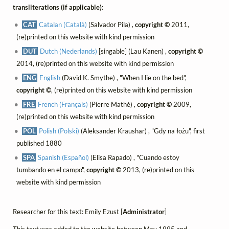
transliterations (if applicable):
CAT
Catalan (Català)
(Salvador Pila) ,
copyright ©
2011,
(re)printed on this website with kind permission
DUT
Dutch (Nederlands)
[singable] (Lau Kanen) ,
copyright ©
2014, (re)printed on this website with kind permission
ENG
English
(David K. Smythe) , "When I lie on the bed",
copyright ©
, (re)printed on this website with kind permission
FRE
French (Français)
(Pierre Mathé) ,
copyright ©
2009,
(re)printed on this website with kind permission
POL
Polish (Polski)
(Aleksander Kraushar) , "Gdy na łożu", first
published 1880
SPA
Spanish (Español)
(Elisa Rapado) , "Cuando estoy
tumbando en el campo",
copyright ©
2013, (re)printed on this
website with kind permission
Researcher for this text: Emily Ezust [
Administrator
]