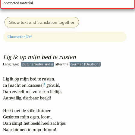
protected material.
Show text and translation together
Choose for Diff
Lig ik op mijn bed te rusten
Language:
Dutch (Nederlands)
after the
German (Deutsch)
Lig ik op mijn bed te rusten,

1
In [nacht en kussens]
 gehuld,

Dan zweeft mij voor een lieflijk,

Aanvallig, dierbaar beeld!

Heeft net de stille sluimer

Gesloten mijn ogen, loom,

Dan sluipt het beeld heel zachtjes

Naar binnen in mijn droom!
