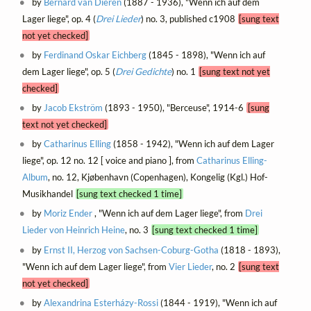
by
Bernard van Dieren
(1887 - 1936), "Wenn ich auf dem
Lager liege", op. 4 (
Drei Lieder
) no. 3, published c1908
[sung text
not yet checked]
by
Ferdinand Oskar Eichberg
(1845 - 1898), "Wenn ich auf
dem Lager liege", op. 5 (
Drei Gedichte
) no. 1
[sung text not yet
checked]
by
Jacob Ekström
(1893 - 1950), "Berceuse", 1914-6
[sung
text not yet checked]
by
Catharinus Elling
(1858 - 1942), "Wenn ich auf dem Lager
liege", op. 12 no. 12 [ voice and piano ], from
Catharinus Elling-
Album
, no. 12, Kjøbenhavn (Copenhagen), Kongelig (Kgl.) Hof-
Musikhandel
[sung text checked 1 time]
by
Moriz Ender
, "Wenn ich auf dem Lager liege", from
Drei
Lieder von Heinrich Heine
, no. 3
[sung text checked 1 time]
by
Ernst II, Herzog von Sachsen-Coburg-Gotha
(1818 - 1893),
"Wenn ich auf dem Lager liege", from
Vier Lieder
, no. 2
[sung text
not yet checked]
by
Alexandrina Esterházy-Rossi
(1844 - 1919), "Wenn ich auf