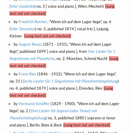
(
Vier Gedichte
) no. 3 [ voice and piano ], Wien: Mechetti
[sung
text not yet checked]
by
Friedrich Reichel
, "Wenn ich auf dem Lager liege", op. 6
(
Vier Terzetten
) no. 3, published 1874 [ vocal trio ], Leipzig,
Kistner
[sung text not yet checked]
by
August Reuss
(1871 - 1935), "Wenn ich auf dem Lager
liegt", published 1899 [ voice and piano ], from
Vier Lieder für 1
Singstimme mit Pianoforte
, no. 2, München, Schmid Nachf.
[sung
text not yet checked]
by
Franz Ries
(1846 - 1932), "Wenn ich auf dem Lager liege",
op. 31 (
Sechs Lieder für 1 Singstimme mit Pianofortebegleitung
)
no. 4, published 1879 [ voice and piano ], Dresden, Ries
[sung
text not yet checked]
by
Hermann Schäffer
(1829 - 1900), "Wenn ich auf dem Lager
liege", op. 2 (
Drei Lieder für Sopran (oder Tenor) mit
Pianofortebegleitung
) no. 3, published 1880 [ soprano or tenor
and piano ], Berlin, Bote & Bock
[sung text not yet checked]