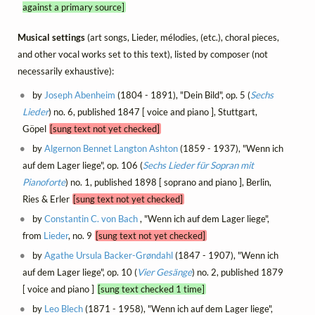
against a primary source]
Musical settings
(art songs, Lieder, mélodies, (etc.), choral pieces,
and other vocal works set to this text), listed by composer (not
necessarily exhaustive):
by
Joseph Abenheim
(1804 - 1891), "Dein Bild", op. 5 (
Sechs
Lieder
) no. 6, published 1847 [ voice and piano ], Stuttgart,
Göpel
[sung text not yet checked]
by
Algernon Bennet Langton Ashton
(1859 - 1937), "Wenn ich
auf dem Lager liege", op. 106 (
Sechs Lieder für Sopran mit
Pianoforte
) no. 1, published 1898 [ soprano and piano ], Berlin,
Ries & Erler
[sung text not yet checked]
by
Constantin C. von Bach
, "Wenn ich auf dem Lager liege",
from
Lieder
, no. 9
[sung text not yet checked]
by
Agathe Ursula Backer-Grøndahl
(1847 - 1907), "Wenn ich
auf dem Lager liege", op. 10 (
Vier Gesänge
) no. 2, published 1879
[ voice and piano ]
[sung text checked 1 time]
by
Leo Blech
(1871 - 1958), "Wenn ich auf dem Lager liege",