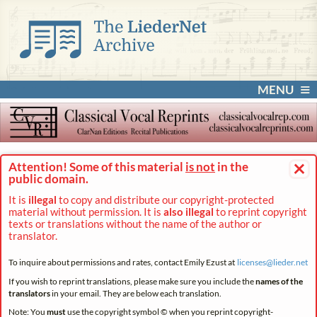
MENU
×
Attention! Some of this material
is not
in the
public domain.
It is
illegal
to copy and distribute our copyright-protected
material without permission. It is
also illegal
to reprint copyright
texts or translations without the name of the author or
translator.
To inquire about permissions and rates, contact Emily Ezust at
licenses@
lieder.
net
If you wish to reprint translations, please make sure you include the
names of the
translators
in your email. They are below each translation.
Note: You
must
use the copyright symbol © when you reprint copyright-