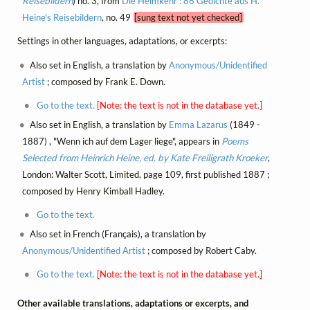
Reisebildern
) no. 3, from
Die Heimkehr : 88 Gedichte aus H.
Heine's Reisebildern
, no. 49
[sung text not yet checked]
Settings in other languages, adaptations, or excerpts:
Also set in English, a translation by
Anonymous/Unidentified
Artist
; composed by Frank E. Down.
Go to the text.
[Note: the text is not in the database yet.]
Also set in English, a translation by
Emma Lazarus
(1849 -
1887) , "Wenn ich auf dem Lager liege", appears in
Poems
Selected from Heinrich Heine, ed. by Kate Freiligrath Kroeker
,
London: Walter Scott, Limited, page 109, first published 1887 ;
composed by Henry Kimball Hadley.
Go to the text.
Also set in French (Français), a translation by
Anonymous/Unidentified Artist
; composed by Robert Caby.
Go to the text.
[Note: the text is not in the database yet.]
Other available translations, adaptations or excerpts, and