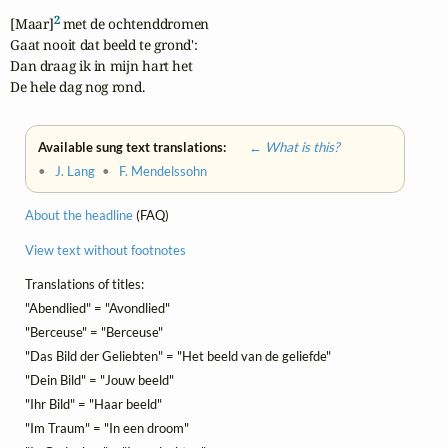
2
[Maar]
 met de ochtenddromen

Gaat nooit dat beeld te grond':

Dan draag ik in mijn hart het

De hele dag nog rond.
Available sung text translations:
← What is this?
•
J. Lang
•
F. Mendelssohn
About the headline
(FAQ)
View text without footnotes
Translations of titles:
"Abendlied" = "Avondlied"
"Berceuse" = "Berceuse"
"Das Bild der Geliebten" = "Het beeld van de geliefde"
"Dein Bild" = "Jouw beeld"
"Ihr Bild" = "Haar beeld"
"Im Traum" = "In een droom"