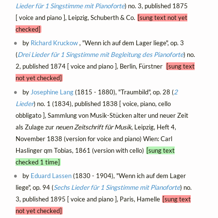
Lieder für 1 Singstimme mit Pianoforte
) no. 3, published 1875
[ voice and piano ], Leipzig, Schuberth & Co.
[sung text not yet
checked]
by
Richard Kruckow
, "Wenn ich auf dem Lager liege", op. 3
(
Drei Lieder für 1 Singstimme mit Begleitung des Pianoforte
) no.
2, published 1874 [ voice and piano ], Berlin, Fürstner
[sung text
not yet checked]
by
Josephine Lang
(1815 - 1880), "Traumbild", op. 28 (
2
Lieder
) no. 1 (1834), published 1838 [ voice, piano, cello
obbligato ], Sammlung von Musik-Stücken alter und neuer Zeit
als Zulage zur
neuen Zeitschrift für Musik
, Leipzig, Heft 4,
November 1838 (version for voice and piano) Wien: Carl
Haslinger qm Tobias, 1861 (version with cello)
[sung text
checked 1 time]
by
Eduard Lassen
(1830 - 1904), "Wenn ich auf dem Lager
liege", op. 94 (
Sechs Lieder für 1 Singstimme mit Pianoforte
) no.
3, published 1895 [ voice and piano ], Paris, Hamelle
[sung text
not yet checked]