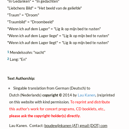
"In Gedanken" = "In gedachten"
"Liebchens Bild" = "Het beeld van de geliefde"
"Traum" = "Droom"
"Traumbild" = "Droombeeld"
"Wenn ich auf dem Lager" = "Lig ik op mijn bed te rusten"
"Wenn ich auf dem Lager liege" = "Lig ik op mijn bed te rusten"
"Wenn ich auf dem Lager liegt" = "Lig ik op mijn bed te rusten"
1
Mendelssohn: "nacht"
2
Lang: "En"
Text Authorship:
Singable translation from German (Deutsch) to
Dutch (Nederlands)
copyright ©
2014 by
Lau Kanen
, (re)printed
on this website with kind permission.
To reprint and distribute
this author's work for concert programs, CD booklets, etc.,
please ask the copyright-holder(s) directly
.
Lau Kanen. Contact:
boudewijnkanen (AT) gmail (DOT) com