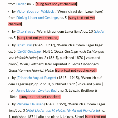
from
Lieder
, no. 2
[sung text not yet checked]
by
Victor Boos von Waldeck
, "Wenn ich auf dem Lager liege",
from
Fünfzig Lieder und Gesänge
, no. 5
[sung text not yet
checked]
by
Otto Breve
, "Wenn ich auf dem Lager liege", op. 10 (
Lieder
)
no. 5
[sung text not yet checked]
by
Ignaz Brüll
(1846 - 1907), "Wenn ich auf dem Lager liege",
op. 5 (
Zwölf Gesänge
), Heft 1 (
Sechs Gesänge nach Dichtungen
von Heinrich Heine
) no. 2 (186-?), published 1870 [ voice and
piano ], Wien, Gotthard; later reprinted in
Sechs Lieder nach
Gedichten von Heinrich Heine
[sung text not yet checked]
by
(Friedrich) August Bungert
(1845 - 1915), "Wenn ich auf
dem Lager liege", op. 2 no. 3, published 1872 [ voice and piano ],
from
Junge Lieder : Zweites Buch
, no. 3, Leipzig, Breitkop &
Härtel
[sung text not yet checked]
by
Wilhelm Claussen
(1843 - 1869), "Wenn ich auf dem Lager
liege", op. 3 (
Fünf Lieder von H. Heine, für Alt mit Pianoforte
) no.
1, published 1874 [ alto and piano ], Leipzig, Siegel
[sung text not