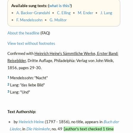
Available sung texts: (
what is this?
)
•
A. Backer-Grøndahl
•
C. Elling
•
M. Ender
•
J. Lang
•
F. Mendelssohn
•
G. Molitor
About the headline
(FAQ)
View text without footnotes
Confirmed with
Heinrich Heine's Sämmtliche Werke, Erster Band:
Reisebilder
, Dritte Auflage, Philadelphia: Verlag von John Weik,
1856, pages 29-30.
1
Mendelssohn: "Nacht"
2
Lang: "das liebe Bild"
3
Lang: "Und"
Text Authorship:
by
Heinrich Heine
(1797 - 1856), no title, appears in
Buch der
Lieder
, in
Die Heimkehr
, no. 49
[author's text checked 1 time