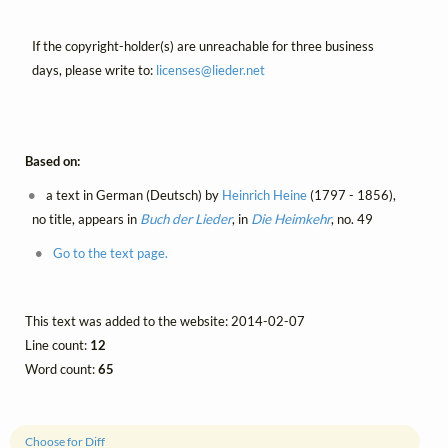
If the copyright-holder(s) are unreachable for three business
days, please write to:
licenses@
lieder.
net
Based on:
a text in German (Deutsch) by
Heinrich Heine
(1797 - 1856),
no title, appears in
Buch der Lieder
, in
Die Heimkehr
, no. 49
Go to the text page.
This text was added to the website: 2014-02-07
Line count:
12
Word count:
65
Choose for Diff