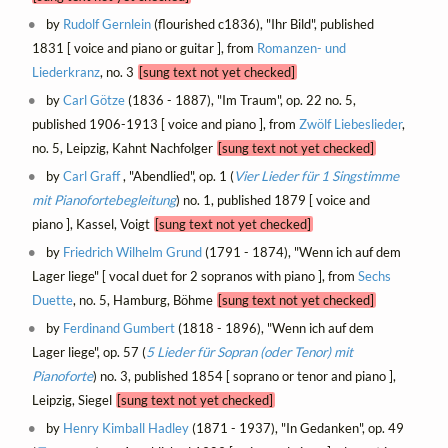
by
Rudolf Gernlein
(flourished c1836), "Ihr Bild", published
1831 [ voice and piano or guitar ], from
Romanzen- und
Liederkranz
, no. 3
[sung text not yet checked]
by
Carl Götze
(1836 - 1887), "Im Traum", op. 22 no. 5,
published 1906-1913 [ voice and piano ], from
Zwölf Liebeslieder
,
no. 5, Leipzig, Kahnt Nachfolger
[sung text not yet checked]
by
Carl Graff
, "Abendlied", op. 1 (
Vier Lieder für 1 Singstimme
mit Pianofortebegleitung
) no. 1, published 1879 [ voice and
piano ], Kassel, Voigt
[sung text not yet checked]
by
Friedrich Wilhelm Grund
(1791 - 1874), "Wenn ich auf dem
Lager liege" [ vocal duet for 2 sopranos with piano ], from
Sechs
Duette
, no. 5, Hamburg, Böhme
[sung text not yet checked]
by
Ferdinand Gumbert
(1818 - 1896), "Wenn ich auf dem
Lager liege", op. 57 (
5 Lieder für Sopran (oder Tenor) mit
Pianoforte
) no. 3, published 1854 [ soprano or tenor and piano ],
Leipzig, Siegel
[sung text not yet checked]
by
Henry Kimball Hadley
(1871 - 1937), "In Gedanken", op. 49