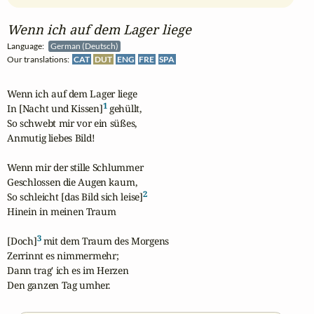
Wenn ich auf dem Lager liege
Language:
German (Deutsch)
Our translations:
CAT
DUT
ENG
FRE
SPA
Wenn ich auf dem Lager liege

1
In [Nacht und Kissen]
 gehüllt,

So schwebt mir vor ein süßes,

Anmutig liebes Bild!

Wenn mir der stille Schlummer

Geschlossen die Augen kaum,

2
So schleicht [das Bild sich leise]
Hinein in meinen Traum

3
[Doch]
 mit dem Traum des Morgens

Zerrinnt es nimmermehr;

Dann trag' ich es im Herzen

Den ganzen Tag umher.