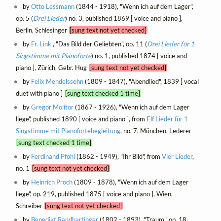
by
Otto Lessmann
(1844 - 1918), "Wenn ich auf dem Lager",
op. 5 (
Drei Lieder
) no. 3, published 1869 [ voice and piano ],
Berlin, Schlesinger
[sung text not yet checked]
by
Fr. Link
, "Das Bild der Geliebten", op. 11 (
Drei Lieder für 1
Singstimme mit Pianoforte
) no. 1, published 1874 [ voice and
piano ], Zürich, Gebr. Hug
[sung text not yet checked]
by
Felix Mendelssohn
(1809 - 1847), "Abendlied", 1839 [ vocal
duet with piano ]
[sung text checked 1 time]
by
Gregor Molitor
(1867 - 1926), "Wenn ich auf dem Lager
liege", published 1890 [ voice and piano ], from
Elf Lieder für 1
Singstimme mit Pianofortebegleitung
, no. 7, München, Lederer
[sung text checked 1 time]
by
Ferdinand Pfohl
(1862 - 1949), "Ihr Bild", from
Vier Lieder
,
no. 1
[sung text not yet checked]
by
Heinrich Proch
(1809 - 1878), "Wenn ich auf dem Lager
liege", op. 219, published 1875 [ voice and piano ], Wien,
Schreiber
[sung text not yet checked]
by
Benedikt Randhartinger
(1802 - 1893), "Traum", op. 18