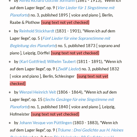
by
Alfred Richard Gotthilf Sormann
(1861 - 1913), "Wenn ich
auf dem Lager liege", op. 9 (
Vier Lieder für 1 Singstimme mit
Pianoforte
) no. 3, published 1895 [ voice and piano ], Berlin,
Raabe & Plothow
[sung text not yet checked]
by
Reinhold Stöckhardt
(1831 - 1901), "Wenn ich auf dem
Lager liege", op. 5 (
Fünf Lieder für eine Sopranstimme mit
Begleitung des Pianoforte
) no. 5, published 1873 [ soprano and
piano ], Leipzig, Dörffel
[sung text not yet checked]
by
(Karl Gottfried) Wilhelm Taubert
(1811 - 1891), "Wenn ich
auf dem Lager liege", op. 9 (
Zwölf Lieder
) no. 3, published 1832
[ voice and piano ], Berlin, Schlesinger
[sung text not yet
checked]
by
Wenzel Heinrich Veit
(1806 - 1864), "Wenn ich auf dem
Lager liege", op. 15 (
Sechs Gesänge für eine Singstimme mit
Pianoforte
) no. 1, published 1840 [ voice and piano ], Leipzig,
Hofmeister
[sung text not yet checked]
by
Johann Vesque von Püttlingen
(1803 - 1883), "Wenn ich
auf dem Lager liege", op. 9 (
Träume : Drei Gedichte aus H. Heines