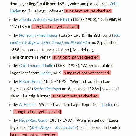
dem Lager liege", published 1899 [ voice and piano ], from
Zehn
Lieder
, no. 7, Leipzig: Hofbauer
[sung text not yet checked]
by
Zdenko Antonín Václav Fibich
(1850 - 1900), "Dein Bild", H.
127 (1870)
[sung text not yet checked]
by
Hermann Finzenhagen
(1825 - 1914), "Ihr Bild", op. 3 (
Vier
Lieder für Sopran (oder Tenor) mit Pianoforte
) no. 2, published
1856 [ soprano or tenor and piano ], Magdeburg,
Heinrichshofen's Verlag
[sung text not yet checked]
by
Carl Theodor Flodin
(1858 - 1925), "Wenn ich auf dem
Lager liege", from
Lieder
, no. 6
[sung text not yet checked]
by
Robert Franz
(1815 - 1892), "Wenn ich auf dem Lager
liege", op. 37 (
Sechs Gesänge
) no. 6, published 1866 [ voice and
piano ], Leipzig, Kistner
[sung text not yet checked]
by
A. Frucht
, "Wenn ich auf dem Lager liege", from
Lieder
, no.
1
[sung text not yet checked]
by
Niels-Rud. Gade
(1884 - 1937), "Wenn ich auf dem Lager
liege", op. 2 (
Seks Sange = Sechs Lieder
) no. 5, also set in Danish
[sung text not yet checked]