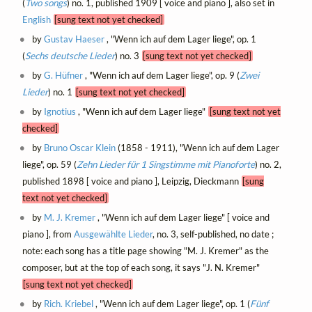
(
Two songs
) no. 1, published 1909 [ voice and piano ], also set in
English
[sung text not yet checked]
by
Gustav Haeser
, "Wenn ich auf dem Lager liege", op. 1
(
Sechs deutsche Lieder
) no. 3
[sung text not yet checked]
by
G. Hüfner
, "Wenn ich auf dem Lager liege", op. 9 (
Zwei
Lieder
) no. 1
[sung text not yet checked]
by
Ignotius
, "Wenn ich auf dem Lager liege"
[sung text not yet
checked]
by
Bruno Oscar Klein
(1858 - 1911), "Wenn ich auf dem Lager
liege", op. 59 (
Zehn Lieder für 1 Singstimme mit Pianoforte
) no. 2,
published 1898 [ voice and piano ], Leipzig, Dieckmann
[sung
text not yet checked]
by
M. J. Kremer
, "Wenn ich auf dem Lager liege" [ voice and
piano ], from
Ausgewählte Lieder
, no. 3, self-published, no date ;
note: each song has a title page showing "M. J. Kremer" as the
composer, but at the top of each song, it says "J. N. Kremer"
[sung text not yet checked]
by
Rich. Kriebel
, "Wenn ich auf dem Lager liege", op. 1 (
Fünf