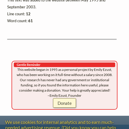
This text was added to the website between May 1995 and
September 2003.
Line count:
12
Word count:
61
Gentle Reminder
This website began in 1995 as a personal project by Emily Ezust,
who has been working on it full-time without a salary since 2008.
Our research has never had any government or institutional
funding, so if you found the information here useful, please
consider making a donation. Your help is greatly appreciated!
–Emily Ezust, Founder
Donate
We use cookies for internal analytics and to earn much-
needed advertising revenue. (Did you know you can help