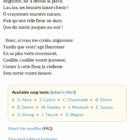
Mignonn', ell' a dessus la place,

Las, las, ses beautés laissé cheoir !

Ô vrayement maratre nature,

Puis qu'une telle fleur ne dure,

Que du matin jusques au soir !

  Donc, si vous me croiés, mignonne:

Tandis que vostr' age fleuronne

En sa plus verte nouveauté,

Cueillés, cueillés vostre jeunesse,

Comm' à cette fleur, la viellesse

Fera ternir vostre beauté.
Available sung texts: (
what is this?
)
•
G. Alary
•
J. Castro
•
C. Chaminade
•
B. Dieren
•
B. Dieren
•
W. Hawley
•
J. Manduell
•
E. Sauzay
•
G. Strong
•
J. Tiersot
•
R. Wagner
About the headline
(FAQ)
View text without footnotes