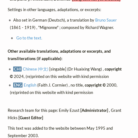
Settings in other languages, adaptations, or excerpts:
Also set in German (Deutsch), a translation by
Bruno Sauer
(1861 - 1919) , "Mignonne" ; composed by Richard Wagner.
Go to the text.
Other available translations, adaptations or excerpts, and
transliterations (if applicable):
CHI
Chinese (中文)
[singable] (Dr Huaixing Wang) ,
copyright
©
2024, (re)printed on this website with kind permission
ENG
English
(Faith J. Cormier) , no title,
copyright ©
2000,
(re)printed on this website with kind permission
Research team for this page: Emily Ezust
[Administrator]
, Grant
Hicks
[Guest Editor]
This text was added to the website between May 1995 and
September 2003.