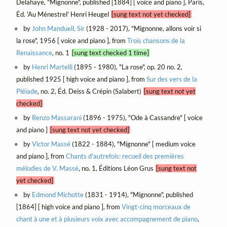
Delahaye, "Mignonne", published [1884] [ voice and piano ], Paris,
Éd. 'Au Ménestrel' Henri Heugel
[sung text not yet checked]
by
John Manduell, Sir
(1928 - 2017), "Mignonne, allons voir si
la rose", 1956 [ voice and piano ], from
Trois chansons de la
Renaissance
, no. 1
[sung text checked 1 time]
by
Henri Martelli
(1895 - 1980), "La rose", op. 20 no. 2,
published 1925 [ high voice and piano ], from
Sur des vers de la
Pléïade
, no. 2, Éd. Deiss & Crépin (Salabert)
[sung text not yet
checked]
by
Renzo Massarani
(1896 - 1975), "Ode à Cassandre" [ voice
and piano ]
[sung text not yet checked]
by
Victor Massé
(1822 - 1884), "Mignonne" [ medium voice
and piano ], from
Chants d'autrefois: recueil des premières
mélodies de V. Massé
, no. 1, Éditions Léon Grus
[sung text not
yet checked]
by
Edmond Michotte
(1831 - 1914), "Mignonne", published
[1864] [ high voice and piano ], from
Vingt-cinq morceaux de
chant à une et à plusieurs voix avec accompagnement de piano
,