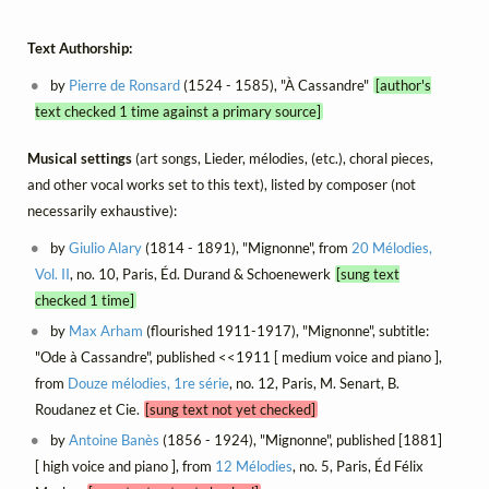
Text Authorship:
by
Pierre de Ronsard
(1524 - 1585), "À Cassandre"
[author's
text checked 1 time against a primary source]
Musical settings
(art songs, Lieder, mélodies, (etc.), choral pieces,
and other vocal works set to this text), listed by composer (not
necessarily exhaustive):
by
Giulio Alary
(1814 - 1891), "Mignonne", from
20 Mélodies,
Vol. II
, no. 10, Paris, Éd. Durand & Schoenewerk
[sung text
checked 1 time]
by
Max Arham
(flourished 1911-1917), "Mignonne", subtitle:
"Ode à Cassandre", published <<1911 [ medium voice and piano ],
from
Douze mélodies, 1re série
, no. 12, Paris, M. Senart, B.
Roudanez et Cie.
[sung text not yet checked]
by
Antoine Banès
(1856 - 1924), "Mignonne", published [1881]
[ high voice and piano ], from
12 Mélodies
, no. 5, Paris, Éd Félix