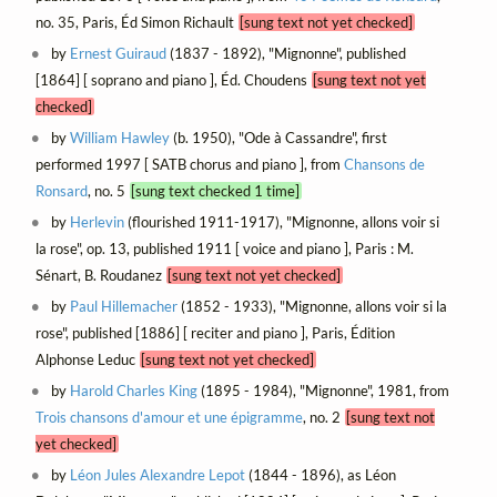
no. 35, Paris, Éd Simon Richault
[sung text not yet checked]
by
Ernest Guiraud
(1837 - 1892), "Mignonne", published
[1864] [ soprano and piano ], Éd. Choudens
[sung text not yet
checked]
by
William Hawley
(b. 1950), "Ode à Cassandre", first
performed 1997 [ SATB chorus and piano ], from
Chansons de
Ronsard
, no. 5
[sung text checked 1 time]
by
Herlevin
(flourished 1911-1917), "Mignonne, allons voir si
la rose", op. 13, published 1911 [ voice and piano ], Paris : M.
Sénart, B. Roudanez
[sung text not yet checked]
by
Paul Hillemacher
(1852 - 1933), "Mignonne, allons voir si la
rose", published [1886] [ reciter and piano ], Paris, Édition
Alphonse Leduc
[sung text not yet checked]
by
Harold Charles King
(1895 - 1984), "Mignonne", 1981, from
Trois chansons d'amour et une épigramme
, no. 2
[sung text not
yet checked]
by
Léon Jules Alexandre Lepot
(1844 - 1896), as Léon