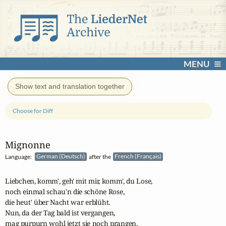
MENU
Show text and translation together
Choose for Diff
Language:
German (Deutsch)
after the
French (Français)
Liebchen, komm', geh' mit mir, komm', du Lose, 

noch einmal schau'n die schöne Rose, 

die heut' über Nacht war erblüht.  

Nun, da der Tag bald ist vergangen, 

mag purpurn wohl jetzt sie noch prangen, 
