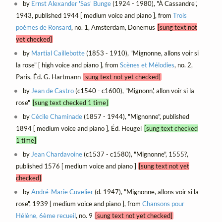
by
Ernst Alexander 'Sas' Bunge
(1924 - 1980), "À Cassandre",
1943, published 1944 [ medium voice and piano ], from
Trois
poèmes de Ronsard
, no. 1, Amsterdam, Donemus
[sung text not
yet checked]
by
Martial Caillebotte
(1853 - 1910), "Mignonne, allons voir si
la rose" [ high voice and piano ], from
Scènes et Mélodies
, no. 2,
Paris, Éd. G. Hartmann
[sung text not yet checked]
by
Jean de Castro
(c1540 - c1600), "Mignonn', allon voir si la
rose"
[sung text checked 1 time]
by
Cécile Chaminade
(1857 - 1944), "Mignonne", published
1894 [ medium voice and piano ], Éd. Heugel
[sung text checked
1 time]
by
Jean Chardavoine
(c1537 - c1580), "Mignonne", 1555?,
published 1576 [ medium voice and piano ]
[sung text not yet
checked]
by
André-Marie Cuvelier
(d. 1947), "Mignonne, allons voir si la
rose", 1939 [ medium voice and piano ], from
Chansons pour
Hélène, 6ème recueil
, no. 9
[sung text not yet checked]