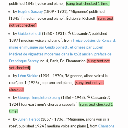
published 1845 [ voice and piano ]
[sung text checked 1 time]
by
Eugène Sauzay
(1809 - 1901), "Mignonne", published
[1845] [ medium voice and piano ], Édition S. Richault
[sung text
not yet checked]
by
Guido Spinetti
(1850 - 1931), "À Cassandre", published
1897 [ medium voice and piano ], from
Treize poésies de Ronsard,
mises en musique par Guido Spinetti, et ornées par Lucien
Métivet de vignettes modernes dans le goût ancien, préface de
Francisque Sarcey
, no. 4, Paris, Éd. Flammarion
[sung text not
yet checked]
by
Léon Stekke
(1904 - 1970), "Mignonne, allons voir si la
rose", op. 1 (1926) [ soprano and piano ]
[sung text not yet
checked]
by
George Templeton Strong
(1856 - 1948), "À Cassandre",
1924 [ four-part men's chorus a cappella ]
[sung text checked 1
time]
by
Julien Tiersot
(1857 - 1936), "Mignonne, allons voir si la
rose", published 1924 [ medium voice and piano ], from
Chansons