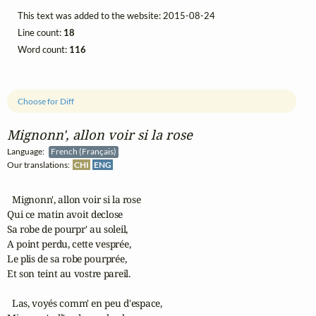
This text was added to the website: 2015-08-24
Line count:
18
Word count:
116
Choose for Diff
Mignonn', allon voir si la rose
Language:
French (Français)
Our translations:
CHI
ENG
  Mignonn', allon voir si la rose

Qui ce matin avoit declose

Sa robe de pourpr' au soleil,

A point perdu, cette vesprée,

Le plis de sa robe pourprée,

Et son teint au vostre pareil.

  Las, voyés comm' en peu d'espace,
