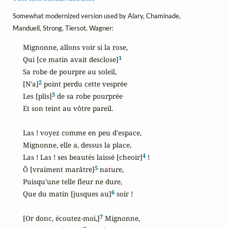
Somewhat modernized version used by Alary, Chaminade,
Manduell, Strong, Tiersot, Wagner:
Mignonne, allons voir si la rose,

1
Qui [ce matin avait desclose]
Sa robe de pourpre au soleil,

2
[N'a]
 point perdu cette vesprée

3
Les [plis]
 de sa robe pourprée

Et son teint au vôtre pareil.

Las ! voyez comme en peu d'espace,

Mignonne, elle a, dessus la place,

4
Las ! Las ! ses beautés laissé [cheoir]
 !

5
Ô [vraiment marâtre]
 nature,

Puisqu'une telle fleur ne dure,

6
Que du matin [jusques au]
 soir !

7
[Or donc, écoutez-moi,]
 Mignonne,
