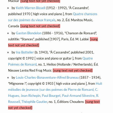
Mackar
[sung text not yet checked]
by
Keith Warren Bissell
(1912 - 1992), "À Cassandre",
published 1970 [ high voice and piano ], from
Quatre chansons
sur des poèmes du vieux français
, no. 2, Éd. Manitou Music,
Canada
[sung text not yet checked]
by
Gaston Blondelon
(1886 - 1916), "Chanson de Ronsard",
subtitle: "Stances", published [1907], Paris, Éd. M. Labbé
[sung
text not yet checked]
by
Ina Bottelier
(b. 1943), "À Cassandre", published 2001,
copyright © 1992 [ voice and piano or guitar ], from
Quatre
Poèmes de Ronsard
, no. 1, Heiloo (Hollande / Netherlands), Éd.
Nieuwe Lente/Red Frog Music
[sung text not yet checked]
by
Louis-Charles-Bonaventure-Alfred Bruneau
(1857 - 1934),
"Mignonne !", copyright © 1903 [ high voice and piano ], from
Huit
mélodies de jeunesse (sur des poèmes de Pierre de Ronsard, C.
Hugues, Jean Richepin, Paul Bourget, Paul-Armand Silvestre, R.
Rousseil, Théophile Gautier
, no. 1, Éditions Choudens
[sung text
not yet checked]