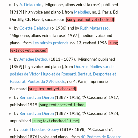
by
A. Delacroix
, "Mignonne, allons voir si la rose", published
[1919] [ high voice and piano ], from
Mélodies
, no. 2, Paris, Éd.
Durdilly, Ch. Hayet, successeur
[sung text not yet checked]
by
Colette Delatour
(b. 1936) and by
Ruth Matarasso
,
"Mignonne, allons voir si la rose", 1997 [ medium voice and
piano ], from
Les miroirs profonds
, no. 13, revised 1998
[sung
text not yet checked]
by
Amédée Dethou
(1811 - 1877), "Mignonne", published
[1859] [ high voice and piano ], from
Douze mélodies sur des
poësies de Victor Hugo et de Ronsard, Bertaut, Desportes et
Passerat, Poëtes du XVIè siècle
, no. 4, Paris, Imprimerie
Bouchard
[sung text not yet checked]
by
Bernard van Dieren
(1887 - 1936), "À Cassandre", 1917,
published 1919
[sung text checked 1 time]
by
Bernard van Dieren
(1887 - 1936), "À Cassandre", 1924,
unpublished
[sung text checked 1 time]
by
Louis Théodore Gouvy
(1819 - 1898), "À Cassandre",
published 1876 [ voice and piano ], from
40 Poèmes de Ronsard
,