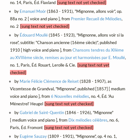
no. 14, Paris, Éd. Flaxland
[sung text not yet checked]
by
Emanuel Moór
(1863 - 1931), "Mignonne, allons voir", op.
88a no. 2 [ voice and piano ], from
Premier Recueil de Mélodies
,
no. 2
[sung text not yet checked]
by
Édouard Moullé
(1845 - 1923), "Mignonne, allons voir si la
rose", subtitle: "Chanson ancienne (16ème siècle)", published
1910 [ high voice and piano ], from
Chansons tendres du XIIème
au XVIIIème siècle, remises au jour et harmonisées par E. Moullé
,
no. 1, Paris, Éd. Rouart, Lerolle & Cie.
[sung text not yet
checked]
by
Marie Félicie Clémence de Reiset
(1828 - 1907), as
Vicomtesse de Grandval, "Mignonne", published [1857] [ medium
voice and piano ], from
6 Nouvelles mélodies
, no. 4, Éd. 'Au
Ménestrel' Heugel
[sung text not yet checked]
by
Gabriel de Saint-Quentin
(1846 - 1926), "Mignonne"
[ medium voice and piano ], from
Dix mélodies célèbres
, no. 6,
Paris, Éd. Fromont
[sung text not yet checked]
by
Eugène Sauzay
(1809 - 1901), "Mignonne", op. 4 no. 1,