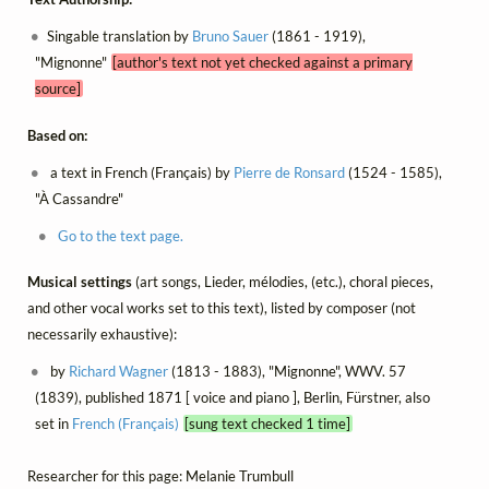
Singable translation by
Bruno Sauer
(1861 - 1919),
"Mignonne"
[author's text not yet checked against a primary
source]
Based on:
a text in French (Français) by
Pierre de Ronsard
(1524 - 1585),
"À Cassandre"
Go to the text page.
Musical settings
(art songs, Lieder, mélodies, (etc.), choral pieces,
and other vocal works set to this text), listed by composer (not
necessarily exhaustive):
by
Richard Wagner
(1813 - 1883), "Mignonne", WWV. 57
(1839), published 1871 [ voice and piano ], Berlin, Fürstner, also
set in
French (Français)
[sung text checked 1 time]
Researcher for this page: Melanie Trumbull