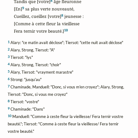
8
Tandis que [votre]
 âge fleuronne

9
[En]
 sa plus verte nouveauté,

8
Cueillez, cueillez [votre]
 jeunesse :

[Comme à cette fleur la vieillesse

10
Fera ternir votre beauté.]
1
Alary: "ce matin avait déclose"; Tiersot: "cette nuit avait déclose"
2
Alary, Strong, Tiersot: "A"
3
Tiersot: "lys"
4
Alary, Strong, Tiersot: "choir"
5
Alary, Tiersot: "vrayment marastre"
6
Strong: "jusqu'au"
7
Chaminade, Manduell: "Donc, si vous m'en croyez"; Alary, Strong,
Tiersot: "Donc, si vous me croyez"
8
Tiersot: "vostre"
9
Chaminade: "Dans"
10
Manduell: "Comme à ceste fleur la vieillesse/ Fera ternir vostre
beauté."; Tiersot: "Comme à ceste fleur la vieillesse/ Fera ternir
vostre beauté."