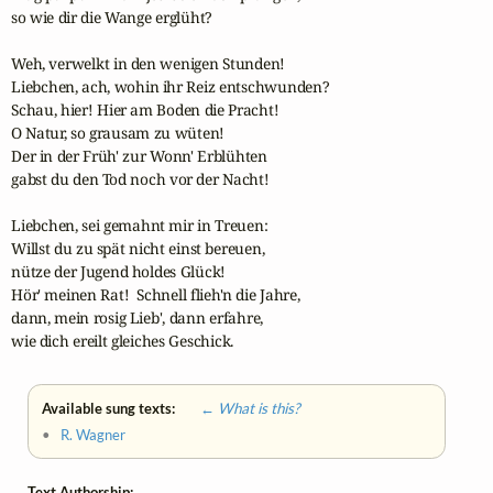
so wie dir die Wange erglüht?  

Weh, verwelkt in den wenigen Stunden! 

Liebchen, ach, wohin ihr Reiz entschwunden? 

Schau, hier! Hier am Boden die Pracht!

O Natur, so grausam zu wüten! 

Der in der Früh' zur Wonn' Erblühten 

gabst du den Tod noch vor der Nacht! 

Liebchen, sei gemahnt mir in Treuen:

Willst du zu spät nicht einst bereuen, 

nütze der Jugend holdes Glück!

Hör' meinen Rat!  Schnell flieh'n die Jahre, 

dann, mein rosig Lieb', dann erfahre, 

wie dich ereilt gleiches Geschick.
Available sung texts:
← What is this?
•
R. Wagner
Text Authorship: