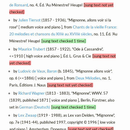
de Ronsard
, no. 4, Éd. 'Au Ménestrel' Heugel
[sung text not yet
checked]
by
Julien Tiersot
(1857 - 1936), "Mignonne, allons voir si la
rose" [ medium voice and piano ], from
Chants de la vieille France:
20 mélodies et chansons du XIIIè au XVIIIè siècles
, no. 11, Éd. 'Au
Ménestrel' Heugel
[sung text checked 1 time]
by
Maurice Trubert
(1857 - 1922), "Ode à Cassandre",
<<1910 [ high voice and piano ], Éd. L. Grus & Cie
[sung text not
yet checked]
by
Ludovic de Vaux, Baron
(b. 1845), "Mignonne allons voir",
op. 6 (<<1886) [ voice and piano ], from
Deux Mélodies
, no. 1,
Paris, Éditions J. Naus
[sung text not yet checked]
by
Richard Wagner
(1813 - 1883), "Mignonne", WWV. 57
(1839), published 1871 [ voice and piano ], Berlin, Fürstner, also
set in
German (Deutsch)
[sung text checked 1 time]
by
Lex Zwaap
(1919 - 1988), as Lex van Delden, "Mignonne",
op. 7e (1941-44), published 1997, copyright © 1996 [ low voice
and piano ], Amsterdam, Donemus
[sung text not yet checked]