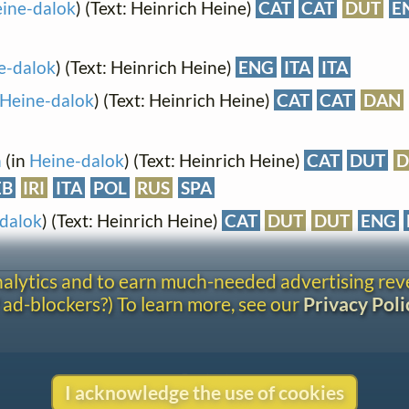
ine-dalok
) (Text: Heinrich Heine)
CAT
CAT
DUT
E
e-dalok
) (Text: Heinrich Heine)
ENG
ITA
ITA
Heine-dalok
) (Text: Heinrich Heine)
CAT
CAT
DAN
n
(in
Heine-dalok
) (Text: Heinrich Heine)
CAT
DUT
D
EB
IRI
ITA
POL
RUS
SPA
dalok
) (Text: Heinrich Heine)
CAT
DUT
DUT
ENG
analytics and to earn much-needed advertising re
 ad-blockers?) To learn more, see our
Privacy Poli
Contact
I acknowledge the use of cookies
Copyright