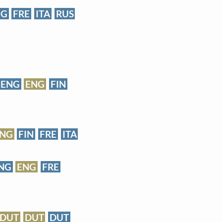
NG
FRE
ITA
RUS
ENG
ENG
FIN
NG
FIN
FRE
ITA
NG
ENG
FRE
DUT
DUT
DUT