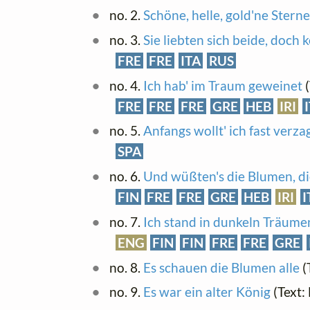
no. 2.
Schöne, helle, gold'ne Sterne
no. 3.
Sie liebten sich beide, doch 
FRE
FRE
ITA
RUS
no. 4.
Ich hab' im Traum geweinet
(
FRE
FRE
FRE
GRE
HEB
IRI
no. 5.
Anfangs wollt' ich fast verza
SPA
no. 6.
Und wüßten's die Blumen, di
FIN
FRE
FRE
GRE
HEB
IRI
I
no. 7.
Ich stand in dunkeln Träume
ENG
FIN
FIN
FRE
FRE
GRE
no. 8.
Es schauen die Blumen alle
(
no. 9.
Es war ein alter König
(Text: