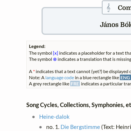
𝄞
Com
János Bók
Legend:
The symbol
[x]
indicates a placeholder for a text tha
The symbol
⊗
indicates a translation that is missing
A
*
indicates that a text cannot (yet?) be displayed o
Note: A
language code
in a blue rectangle like
ENG
A grey rectangle like
FRE
indicates a particular tran
Song Cycles, Collections, Symphonies, et
Heine-dalok
no. 1.
Die Bergstimme
(Text: Heinr