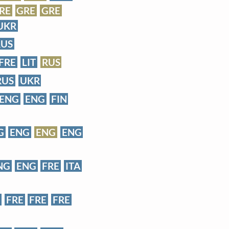
RE
GRE
GRE
UKR
RUS
FRE
LIT
RUS
RUS
UKR
ENG
ENG
FIN
G
ENG
ENG
ENG
NG
ENG
FRE
ITA
FRE
FRE
FRE