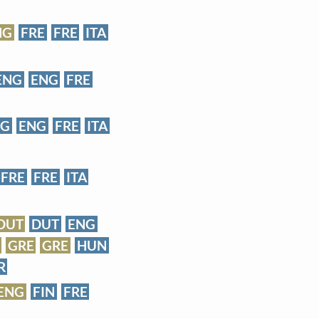
NG
FRE
FRE
ITA
ENG
ENG
FRE
NG
ENG
FRE
ITA
FRE
FRE
ITA
DUT
DUT
ENG
GRE
GRE
HUN
R
ENG
FIN
FRE