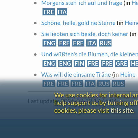
Morgens steh' ich auf und frage
(in
He
FRE
ITA
Schöne, helle, gold'ne Sterne
(in
Hein
Sie liebten sich beide, doch keiner
(in
ENG
FRE
FRE
ITA
RUS
Und wüßten's die Blumen, die kleine
ENG
ENG
FIN
FRE
FRE
GRE
H
Was will die einsame Träne
(in
Heine-
FRE
FRE
FRE
ITA
RUS
RUS
We use cookies for internal 
Last update: 2026-07-22 17:45:04
help support us by turning off
cookies, please visit
this site
.