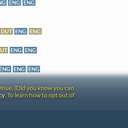
NG
ENG
ENG
DUT
ENG
ENG
UT
ENG
ENG
ENG
ENG
ENG
venue. (Did you know you can
cy
. To learn how to opt out of