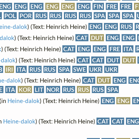
ENG
ENG
ENG
ENG
ENG
ENG
FIN
FRE
FRE
F
L
POL
POR
RUS
RUS
RUS
RUS
SPA
SPA
SPA
eine-dalok
) (Text: Heinrich Heine)
ENG
ENG
RUS
dalok
) (Text: Heinrich Heine)
CAT
DUT
ENG
ENG
k
) (Text: Heinrich Heine)
CAT
ENG
ENG
FRE
ITA
-dalok
) (Text: Heinrich Heine)
CAT
CAT
DUT
DUT
B
IRI
ITA
RUS
RUS
SPA
SWE
UKR
UKR
ne-dalok
) (Text: Heinrich Heine)
CAT
DUT
ENG
EN
E
ITA
KOR
LIT
NOR
RUS
RUS
RUS
SPA
(in
Heine-dalok
) (Text: Heinrich Heine)
ENG
ENG
E
n
Heine-dalok
) (Text: Heinrich Heine)
CAT
CAT
ENG