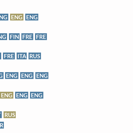
NG
ENG
ENG
NG
FIN
FRE
FRE
N
FRE
ITA
RUS
G
ENG
ENG
ENG
ENG
ENG
ENG
T
RUS
R