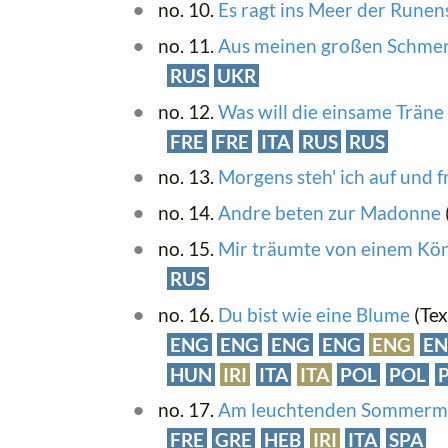
no. 10.
Es ragt ins Meer der Runen
no. 11.
Aus meinen großen Schme
RUS
UKR
no. 12.
Was will die einsame Träne
FRE
FRE
ITA
RUS
RUS
no. 13.
Morgens steh' ich auf und f
no. 14.
Andre beten zur Madonne
no. 15.
Mir träumte von einem Kön
RUS
no. 16.
Du bist wie eine Blume
(Tex
ENG
ENG
ENG
ENG
ENG
E
HUN
IRI
ITA
ITA
POL
POL
no. 17.
Am leuchtenden Sommerm
FRE
GRE
HEB
IRI
ITA
SPA