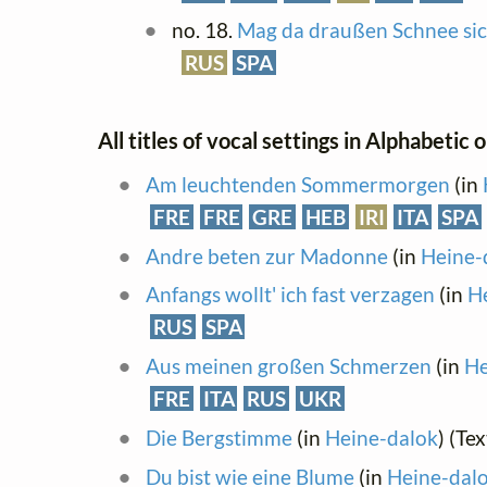
no. 18.
Mag da draußen Schnee si
RUS
SPA
All titles of vocal settings in Alphabetic 
Am leuchtenden Sommermorgen
(in
FRE
FRE
GRE
HEB
IRI
ITA
SPA
Andre beten zur Madonne
(in
Heine-
Anfangs wollt' ich fast verzagen
(in
H
RUS
SPA
Aus meinen großen Schmerzen
(in
He
FRE
ITA
RUS
UKR
Die Bergstimme
(in
Heine-dalok
) (Te
Du bist wie eine Blume
(in
Heine-dal