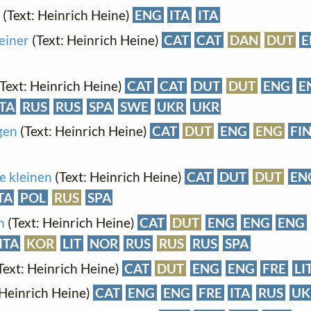
(Text: Heinrich Heine)
ENG
ITA
ITA
keiner
(Text: Heinrich Heine)
CAT
CAT
DAN
DUT
E
Text: Heinrich Heine)
CAT
CAT
DUT
DUT
ENG
E
ITA
RUS
RUS
SPA
SWE
UKR
UKR
gen
(Text: Heinrich Heine)
CAT
DUT
ENG
ENG
FI
e kleinen
(Text: Heinrich Heine)
CAT
DUT
DUT
EN
TA
POL
RUS
SPA
n
(Text: Heinrich Heine)
CAT
DUT
ENG
ENG
ENG
ITA
KOR
LIT
NOR
RUS
RUS
RUS
SPA
Text: Heinrich Heine)
CAT
DUT
ENG
ENG
FRE
LI
 Heinrich Heine)
CAT
ENG
ENG
FRE
ITA
RUS
UK