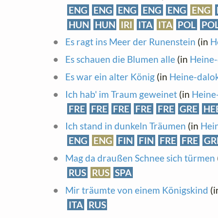
ENG
ENG
ENG
ENG
ENG
ENG
HUN
HUN
IRI
ITA
ITA
POL
PO
Es ragt ins Meer der Runenstein
(in
H
Es schauen die Blumen alle
(in
Heine-
Es war ein alter König
(in
Heine-dalo
Ich hab' im Traum geweinet
(in
Heine
FRE
FRE
FRE
FRE
FRE
GRE
HE
Ich stand in dunkeln Träumen
(in
Hei
ENG
ENG
FIN
FIN
FRE
FRE
GR
Mag da draußen Schnee sich türmen
RUS
RUS
SPA
Mir träumte von einem Königskind
(i
ITA
RUS