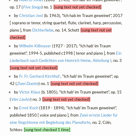
op. 17 (
Five Songs
) no. 1
[sung text not yet checked]
by
Christian Jost
(b. 1963), "Ich hab im Traum geweinet", 2017
[ soprano or tenor, string quartet, flute, clarinet, harp, percussion,
piano ], from
Dichterliebe
, no. 14, Schott
[sung text not yet
checked]
by
Wilhelm Killmayer
(1927 - 2017), "Ich hab' im Traum
geweinet", 1994-5, published c1998 [ tenor and piano ], from
Ein
Liederbuch nach Gedichten von Heinrich Heine, Abteilung I
, no. 3
[sung text not yet checked]
by
Fr. Fr. Gerhard Kirchhof
, "Ich hab' im Traum geweinet", op.
42 (
Zwei Duette
) no. 1
[sung text not yet checked]
by
Victor Klaus
(b. 1805), "Ich hab' im Traum geweinet", op. 15
(
Vier Lieder
) no. 3
[sung text not yet checked]
by
Ernst Koch
(1819 - 1894), "Ich hab' im Traum geweinet",
published 1850 [ voice and piano ], from
Zwei ernste Lieder für
eine Singstimme mit Begleitung des Pianoforte
, no. 2, Cöln,
Schloss
[sung text checked 1 time]