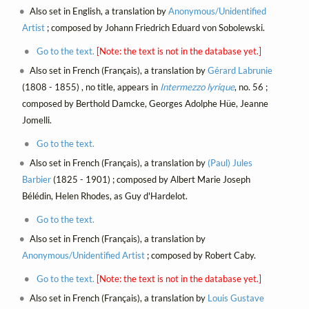
Also set in English, a translation by
Anonymous/Unidentified
Artist
; composed by Johann Friedrich Eduard von Sobolewski.
Go to the text.
[Note: the text is not in the database yet.]
Also set in French (Français), a translation by
Gérard Labrunie
(1808 - 1855) , no title, appears in
Intermezzo lyrique
, no. 56 ;
composed by Berthold Damcke, Georges Adolphe Hüe, Jeanne
Jomelli.
Go to the text.
Also set in French (Français), a translation by
(Paul) Jules
Barbier
(1825 - 1901) ; composed by Albert Marie Joseph
Bélédin, Helen Rhodes, as Guy d'Hardelot.
Go to the text.
Also set in French (Français), a translation by
Anonymous/Unidentified Artist
; composed by Robert Caby.
Go to the text.
[Note: the text is not in the database yet.]
Also set in French (Français), a translation by
Louis Gustave