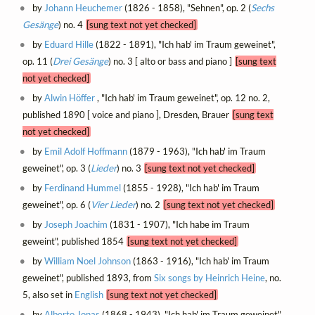
by
Johann Heuchemer
(1826 - 1858), "Sehnen", op. 2 (
Sechs
Gesänge
) no. 4
[sung text not yet checked]
by
Eduard Hille
(1822 - 1891), "Ich hab' im Traum geweinet",
op. 11 (
Drei Gesänge
) no. 3 [ alto or bass and piano ]
[sung text
not yet checked]
by
Alwin Höffer
, "Ich hab' im Traum geweinet", op. 12 no. 2,
published 1890 [ voice and piano ], Dresden, Brauer
[sung text
not yet checked]
by
Emil Adolf Hoffmann
(1879 - 1963), "Ich hab' im Traum
geweinet", op. 3 (
Lieder
) no. 3
[sung text not yet checked]
by
Ferdinand Hummel
(1855 - 1928), "Ich hab' im Traum
geweinet", op. 6 (
Vier Lieder
) no. 2
[sung text not yet checked]
by
Joseph Joachim
(1831 - 1907), "Ich habe im Traum
geweint", published 1854
[sung text not yet checked]
by
William Noel Johnson
(1863 - 1916), "Ich hab' im Traum
geweinet", published 1893, from
Six songs by Heinrich Heine
, no.
5, also set in
English
[sung text not yet checked]
by
Alberto Jonas
(1868 - 1943), "Ich hab' im Traum geweinet",