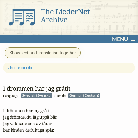
MENU
Show text and translation together
Choose for Diff
I drömmen har jag gråtit
Language:
Swedish (Svenska)
after the
German (Deutsch)
I drömmen har jag gråtit,

jag drömde, du läg uppå bår.

Jag vaknade och av tårar

bar kinden de fuktiga spår.
