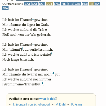
Our translations:
CAT
CAT
DUT
DUT
ENG
FIN
FRE
GRE
HEB
IRI
ITA
SPA
1
Ich hab' im [Traum]
 geweinet,

Mir träumte, du lägest im Grab.

Ich wachte auf, und die Träne 

Floß noch von der Wange herab.

1
Ich hab' im [Traum]
 geweinet,

2
Mir [träumt']
, du verließest mich.

3
Ich wachte auf, [und ich weinte]
Noch lange bitterlich.

1
Ich hab' im [Traum]
 geweinet,

4
Mir träumte, du [wär'st mir noch]
 gut.

Ich wachte auf, und noch immer

5
[Strömt meine Tränenflut]
.
Available sung texts: (
what is this?
)
•
I. Bronsart von Schellendorf
•
V. Dahl
•
R. Franz