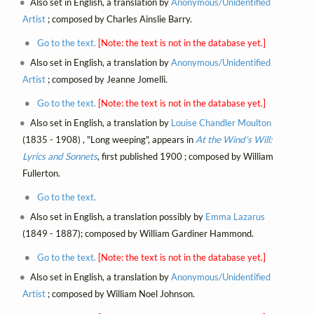
Also set in English, a translation by
Anonymous/Unidentified
Artist
; composed by Charles Ainslie Barry.
Go to the text.
[Note: the text is not in the database yet.]
Also set in English, a translation by
Anonymous/Unidentified
Artist
; composed by Jeanne Jomelli.
Go to the text.
[Note: the text is not in the database yet.]
Also set in English, a translation by
Louise Chandler Moulton
(1835 - 1908) , "Long weeping", appears in
At the Wind's Will:
Lyrics and Sonnets
, first published 1900 ; composed by William
Fullerton.
Go to the text.
Also set in English, a translation possibly by
Emma Lazarus
(1849 - 1887); composed by William Gardiner Hammond.
Go to the text.
[Note: the text is not in the database yet.]
Also set in English, a translation by
Anonymous/Unidentified
Artist
; composed by William Noel Johnson.