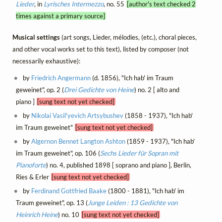
Lieder
, in
Lyrisches Intermezzo
, no. 55
[author's text checked 2
times against a primary source]
Musical settings
(art songs, Lieder, mélodies, (etc.), choral pieces,
and other vocal works set to this text), listed by composer (not
necessarily exhaustive):
by
Friedrich Angermann
(d. 1856), "Ich hab' im Traum
geweinet", op. 2 (
Drei Gedichte von Heine
) no. 2 [ alto and
piano ]
[sung text not yet checked]
by
Nikolai Vasil'yevich Artsybushev
(1858 - 1937), "Ich hab'
im Traum geweinet"
[sung text not yet checked]
by
Algernon Bennet Langton Ashton
(1859 - 1937), "Ich hab'
im Traum geweinet", op. 106 (
Sechs Lieder für Sopran mit
Pianoforte
) no. 4, published 1898 [ soprano and piano ], Berlin,
Ries & Erler
[sung text not yet checked]
by
Ferdinand Gottfried Baake
(1800 - 1881), "Ich hab' im
Traum geweinet", op. 13 (
Junge Leiden : 13 Gedichte von
Heinrich Heine
) no. 10
[sung text not yet checked]