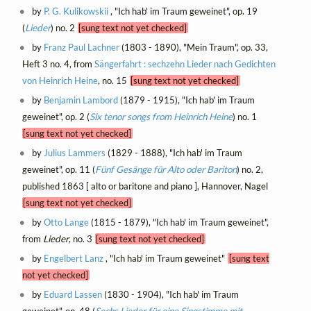
by
P. G. Kulikowskii
, "Ich hab' im Traum geweinet", op. 19
(
Lieder
) no. 2
[sung text not yet checked]
by
Franz Paul Lachner
(1803 - 1890), "Mein Traum", op. 33,
Heft 3 no. 4, from
Sängerfahrt : sechzehn Lieder nach Gedichten
von Heinrich Heine
, no. 15
[sung text not yet checked]
by
Benjamin Lambord
(1879 - 1915), "Ich hab' im Traum
geweinet", op. 2 (
Six tenor songs from Heinrich Heine
) no. 1
[sung text not yet checked]
by
Julius Lammers
(1829 - 1888), "Ich hab' im Traum
geweinet", op. 11 (
Fünf Gesänge für Alto oder Bariton
) no. 2,
published 1863 [ alto or baritone and piano ], Hannover, Nagel
[sung text not yet checked]
by
Otto Lange
(1815 - 1879), "Ich hab' im Traum geweinet",
from
Lieder
, no. 3
[sung text not yet checked]
by
Engelbert Lanz
, "Ich hab' im Traum geweinet"
[sung text
not yet checked]
by
Eduard Lassen
(1830 - 1904), "Ich hab' im Traum