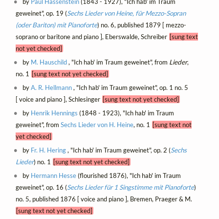
by
Paul Hassenstein
(1843 - 1927), "Ich hab' im Traum
geweinet", op. 19 (
Sechs Lieder von Heine, für Mezzo-Sopran
(oder Bariton) mit Pianoforte
) no. 6, published 1879 [ mezzo-
soprano or baritone and piano ], Eberswalde, Schreiber
[sung text
not yet checked]
by
M. Hauschild
, "Ich hab' im Traum geweinet", from
Lieder
,
no. 1
[sung text not yet checked]
by
A. R. Hellmann
, "Ich hab' im Traum geweinet", op. 1 no. 5
[ voice and piano ], Schlesinger
[sung text not yet checked]
by
Henrik Hennings
(1848 - 1923), "Ich hab' im Traum
geweinet", from
Sechs Lieder von H. Heine
, no. 1
[sung text not
yet checked]
by
Fr. H. Hering
, "Ich hab' im Traum geweinet", op. 2 (
Sechs
Lieder
) no. 1
[sung text not yet checked]
by
Hermann Hesse
(flourished 1876), "Ich hab' im Traum
geweinet", op. 16 (
Sechs Lieder für 1 Singstimme mit Pianoforte
)
no. 5, published 1876 [ voice and piano ], Bremen, Praeger & M.
[sung text not yet checked]