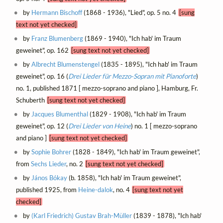
by
Hermann Bischoff
(1868 - 1936), "Lied", op. 5 no. 4
[sung
text not yet checked]
by
Franz Blumenberg
(1869 - 1940), "Ich hab' im Traum
geweinet", op. 162
[sung text not yet checked]
by
Albrecht Blumenstengel
(1835 - 1895), "Ich hab' im Traum
geweinet", op. 16 (
Drei Lieder für Mezzo-Sopran mit Pianoforte
)
no. 1, published 1871 [ mezzo-soprano and piano ], Hamburg, Fr.
Schuberth
[sung text not yet checked]
by
Jacques Blumenthal
(1829 - 1908), "Ich hab' im Traum
geweinet", op. 12 (
Drei Lieder von Heine
) no. 1 [ mezzo-soprano
and piano ]
[sung text not yet checked]
by
Sophie Bohrer
(1828 - 1849), "Ich hab' im Traum geweinet",
from
Sechs Lieder
, no. 2
[sung text not yet checked]
by
János Bókay
(b. 1858), "Ich hab' im Traum geweinet",
published 1925, from
Heine-dalok
, no. 4
[sung text not yet
checked]
by
(Karl Friedrich) Gustav Brah-Müller
(1839 - 1878), "Ich hab'