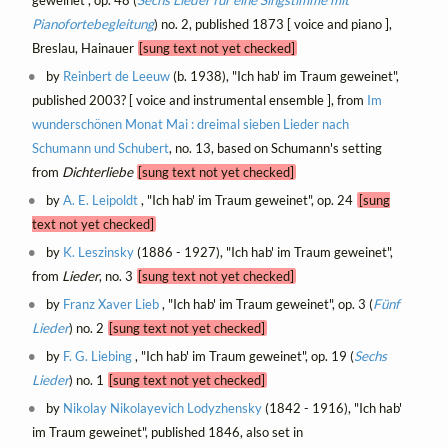
geweinet", op. 48 (
Sechs Lieder für eine Singstimme mit
Pianofortebegleitung
) no. 2, published 1873 [ voice and piano ],
Breslau, Hainauer
[sung text not yet checked]
by
Reinbert de Leeuw
(b. 1938), "Ich hab' im Traum geweinet",
published 2003? [ voice and instrumental ensemble ], from
Im
wunderschönen Monat Mai : dreimal sieben Lieder nach
Schumann und Schubert
, no. 13, based on Schumann's setting
from
Dichterliebe
[sung text not yet checked]
by
A. E. Leipoldt
, "Ich hab' im Traum geweinet", op. 24
[sung
text not yet checked]
by
K. Leszinsky
(1886 - 1927), "Ich hab' im Traum geweinet",
from
Lieder
, no. 3
[sung text not yet checked]
by
Franz Xaver Lieb
, "Ich hab' im Traum geweinet", op. 3 (
Fünf
Lieder
) no. 2
[sung text not yet checked]
by
F. G. Liebing
, "Ich hab' im Traum geweinet", op. 19 (
Sechs
Lieder
) no. 1
[sung text not yet checked]
by
Nikolay Nikolayevich Lodyzhensky
(1842 - 1916), "Ich hab'
im Traum geweinet", published 1846, also set in