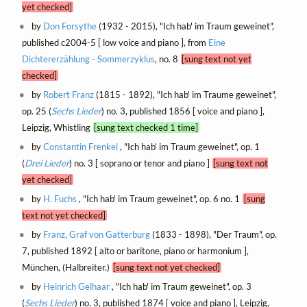
yet checked]
by
Don Forsythe
(1932 - 2015), "Ich hab' im Traum geweinet",
published c2004-5 [ low voice and piano ], from
Eine
Dichtererzählung - Sommerzyklus
, no. 8
[sung text not yet
checked]
by
Robert Franz
(1815 - 1892), "Ich hab' im Traume geweinet",
op. 25 (
Sechs Lieder
) no. 3, published 1856 [ voice and piano ],
Leipzig, Whistling
[sung text checked 1 time]
by
Constantin Frenkel
, "Ich hab' im Traum geweinet", op. 1
(
Drei Lieder
) no. 3 [ soprano or tenor and piano ]
[sung text not
yet checked]
by
H. Fuchs
, "Ich hab' im Traum geweinet", op. 6 no. 1
[sung
text not yet checked]
by
Franz, Graf von Gatterburg
(1833 - 1898), "Der Traum", op.
7, published 1892 [ alto or baritone, piano or harmonium ],
München, (Halbreiter.)
[sung text not yet checked]
by
Heinrich Gelhaar
, "Ich hab' im Traum geweinet", op. 3
(
Sechs Lieder
) no. 3, published 1874 [ voice and piano ], Leipzig,