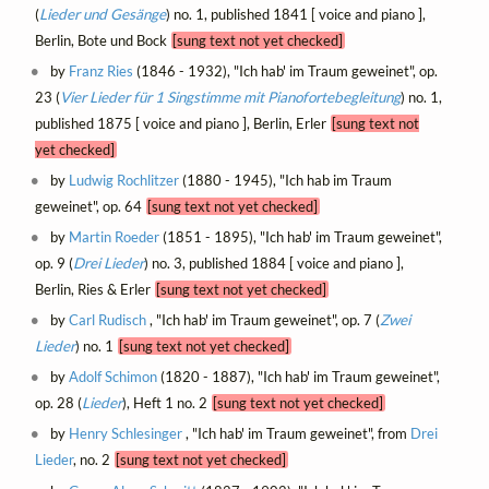
(
Lieder und Gesänge
) no. 1, published 1841 [ voice and piano ],
Berlin, Bote und Bock
[sung text not yet checked]
by
Franz Ries
(1846 - 1932), "Ich hab' im Traum geweinet", op.
23 (
Vier Lieder für 1 Singstimme mit Pianofortebegleitung
) no. 1,
published 1875 [ voice and piano ], Berlin, Erler
[sung text not
yet checked]
by
Ludwig Rochlitzer
(1880 - 1945), "Ich hab im Traum
geweinet", op. 64
[sung text not yet checked]
by
Martin Roeder
(1851 - 1895), "Ich hab' im Traum geweinet",
op. 9 (
Drei Lieder
) no. 3, published 1884 [ voice and piano ],
Berlin, Ries & Erler
[sung text not yet checked]
by
Carl Rudisch
, "Ich hab' im Traum geweinet", op. 7 (
Zwei
Lieder
) no. 1
[sung text not yet checked]
by
Adolf Schimon
(1820 - 1887), "Ich hab' im Traum geweinet",
op. 28 (
Lieder
), Heft 1 no. 2
[sung text not yet checked]
by
Henry Schlesinger
, "Ich hab' im Traum geweinet", from
Drei
Lieder
, no. 2
[sung text not yet checked]