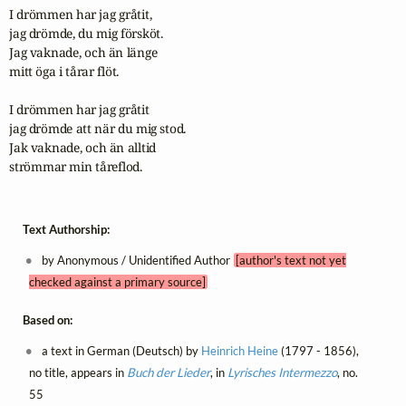
I drömmen har jag gråtit,

jag drömde, du mig försköt.

Jag vaknade, och än länge

mitt öga i tårar flöt.

I drömmen har jag gråtit

jag drömde att när du mig stod.

Jak vaknade, och än alltid

strömmar min tåreflod.
Text Authorship:
by Anonymous / Unidentified Author
[author's text not yet
checked against a primary source]
Based on:
a text in German (Deutsch) by
Heinrich Heine
(1797 - 1856),
no title, appears in
Buch der Lieder
, in
Lyrisches Intermezzo
, no.
55