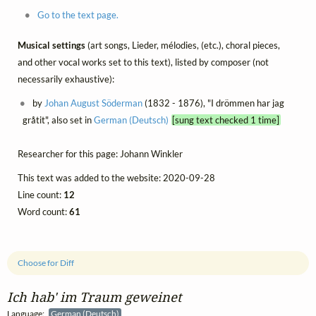
Go to the text page.
Musical settings
(art songs, Lieder, mélodies, (etc.), choral pieces,
and other vocal works set to this text), listed by composer (not
necessarily exhaustive):
by
Johan August Söderman
(1832 - 1876), "I drömmen har jag
gråtit", also set in
German (Deutsch)
[sung text checked 1 time]
Researcher for this page: Johann Winkler
This text was added to the website: 2020-09-28
Line count:
12
Word count:
61
Choose for Diff
Ich hab' im Traum geweinet
Language:
German (Deutsch)