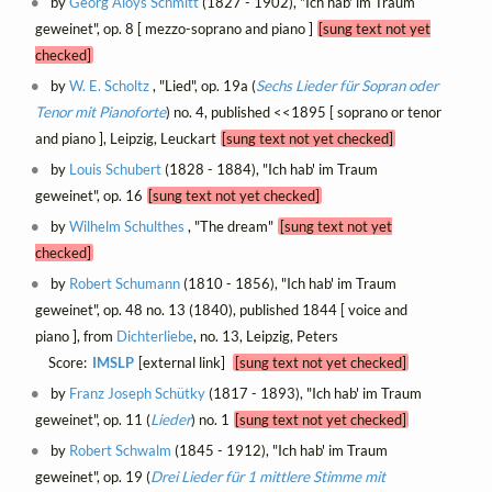
by
Georg Aloys Schmitt
(1827 - 1902), "Ich hab' im Traum
geweinet", op. 8 [ mezzo-soprano and piano ]
[sung text not yet
checked]
by
W. E. Scholtz
, "Lied", op. 19a (
Sechs Lieder für Sopran oder
Tenor mit Pianoforte
) no. 4, published <<1895 [ soprano or tenor
and piano ], Leipzig, Leuckart
[sung text not yet checked]
by
Louis Schubert
(1828 - 1884), "Ich hab' im Traum
geweinet", op. 16
[sung text not yet checked]
by
Wilhelm Schulthes
, "The dream"
[sung text not yet
checked]
by
Robert Schumann
(1810 - 1856), "Ich hab' im Traum
geweinet", op. 48 no. 13 (1840), published 1844 [ voice and
piano ], from
Dichterliebe
, no. 13, Leipzig, Peters
Score:
IMSLP
[external link]
[sung text not yet checked]
by
Franz Joseph Schütky
(1817 - 1893), "Ich hab' im Traum
geweinet", op. 11 (
Lieder
) no. 1
[sung text not yet checked]
by
Robert Schwalm
(1845 - 1912), "Ich hab' im Traum
geweinet", op. 19 (
Drei Lieder für 1 mittlere Stimme mit