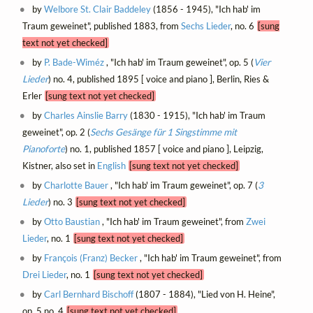
by
Welbore St. Clair Baddeley
(1856 - 1945), "Ich hab' im
Traum geweinet", published 1883, from
Sechs Lieder
, no. 6
[sung
text not yet checked]
by
P. Bade-Wiméz
, "Ich hab' im Traum geweinet", op. 5 (
Vier
Lieder
) no. 4, published 1895 [ voice and piano ], Berlin, Ries &
Erler
[sung text not yet checked]
by
Charles Ainslie Barry
(1830 - 1915), "Ich hab' im Traum
geweinet", op. 2 (
Sechs Gesänge für 1 Singstimme mit
Pianoforte
) no. 1, published 1857 [ voice and piano ], Leipzig,
Kistner, also set in
English
[sung text not yet checked]
by
Charlotte Bauer
, "Ich hab' im Traum geweinet", op. 7 (
3
Lieder
) no. 3
[sung text not yet checked]
by
Otto Baustian
, "Ich hab' im Traum geweinet", from
Zwei
Lieder
, no. 1
[sung text not yet checked]
by
François (Franz) Becker
, "Ich hab' im Traum geweinet", from
Drei Lieder
, no. 1
[sung text not yet checked]
by
Carl Bernhard Bischoff
(1807 - 1884), "Lied von H. Heine",
op. 5 no. 4
[sung text not yet checked]