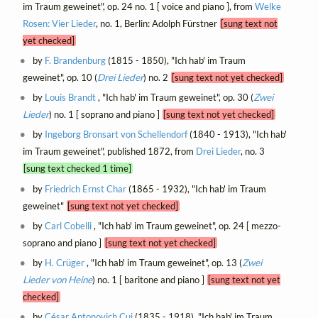
im Traum geweinet", op. 24 no. 1 [ voice and piano ], from
Welke
Rosen: Vier Lieder
, no. 1, Berlin: Adolph Fürstner
[sung text not
yet checked]
by
F. Brandenburg
(1815 - 1850), "Ich hab' im Traum
geweinet", op. 10 (
Drei Lieder
) no. 2
[sung text not yet checked]
by
Louis Brandt
, "Ich hab' im Traum geweinet", op. 30 (
Zwei
Lieder
) no. 1 [ soprano and piano ]
[sung text not yet checked]
by
Ingeborg Bronsart von Schellendorf
(1840 - 1913), "Ich hab'
im Traum geweinet", published 1872, from
Drei Lieder
, no. 3
[sung text checked 1 time]
by
Friedrich Ernst Char
(1865 - 1932), "Ich hab' im Traum
geweinet"
[sung text not yet checked]
by
Carl Cobelli
, "Ich hab' im Traum geweinet", op. 24 [ mezzo-
soprano and piano ]
[sung text not yet checked]
by
H. Crüger
, "Ich hab' im Traum geweinet", op. 13 (
Zwei
Lieder von Heine
) no. 1 [ baritone and piano ]
[sung text not yet
checked]
by
César Antonovich Cui
(1835 - 1918), "Ich hab' im Traum