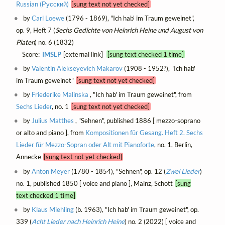
Russian (Русский)
[sung text not yet checked]
by
Carl Loewe
(1796 - 1869), "Ich hab' im Traum geweinet",
op. 9, Heft 7 (
Sechs Gedichte von Heinrich Heine und August von
Platen
) no. 6 (1832)
Score:
IMSLP
[external link]
[sung text checked 1 time]
by
Valentin Alekseyevich Makarov
(1908 - 1952?), "Ich hab'
im Traum geweinet"
[sung text not yet checked]
by
Friederike Malinska
, "Ich hab' im Traum geweinet", from
Sechs Lieder
, no. 1
[sung text not yet checked]
by
Julius Matthes
, "Sehnen", published 1886 [ mezzo-soprano
or alto and piano ], from
Kompositionen für Gesang. Heft 2. Sechs
Lieder für Mezzo-Sopran oder Alt mit Pianoforte
, no. 1, Berlin,
Annecke
[sung text not yet checked]
by
Anton Meyer
(1780 - 1854), "Sehnen", op. 12 (
Zwei Lieder
)
no. 1, published 1850 [ voice and piano ], Mainz, Schott
[sung
text checked 1 time]
by
Klaus Miehling
(b. 1963), "Ich hab' im Traum geweinet", op.
339 (
Acht Lieder nach Heinrich Heine
) no. 2 (2022) [ voice and