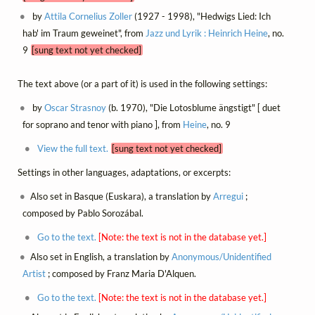
by
Attila Cornelius Zoller
(1927 - 1998), "Hedwigs Lied: Ich
hab' im Traum geweinet", from
Jazz und Lyrik : Heinrich Heine
, no.
9
[sung text not yet checked]
The text above (or a part of it) is used in the following settings:
by
Oscar Strasnoy
(b. 1970), "Die Lotosblume ängstigt" [ duet
for soprano and tenor with piano ], from
Heine
, no. 9
View the full text.
[sung text not yet checked]
Settings in other languages, adaptations, or excerpts:
Also set in Basque (Euskara), a translation by
Arregui
;
composed by Pablo Sorozábal.
Go to the text.
[Note: the text is not in the database yet.]
Also set in English, a translation by
Anonymous/Unidentified
Artist
; composed by Franz Maria D'Alquen.
Go to the text.
[Note: the text is not in the database yet.]