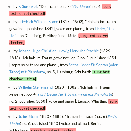
by
F. Sprenkel
, "Der Traum", op. 7 (
Vier Lieder
) no. 4
[sung
text not yet checked]
by
Friedrich Wilhelm Stade
(1817 - 1902), "Ich hab' im Traum
geweinet", published 1842 [ voice and piano ], from
Lieder, 1tes
Heft
, no. 7, Leipzig, Breitkopf und Härtel
[sung text not yet
checked]
by
Johann Hugo Christian Ludwig Herkules Staehle
(1826 -
1848), "Ich hab' im Traum geweinet", op. 2 no. 5, published 1851
[ soprano or tenor and piano ], from
Sechs Lieder für Sopran (oder
Tenor) mit Pianoforte
, no. 5, Hamburg, Schuberth
[sung text
checked 1 time]
by
Wilhelm Steifensand
(1820 - 1882), "Ich hab' im Traum
geweinet", op. 4 (
Fünf Lieder für 1 Singstimme mit Pianoforte
)
no. 2, published 1850 [ voice and piano ], Leipzig, Whistling
[sung
text not yet checked]
by
Julius Stern
(1820 - 1883), "Tränen im Traum", op. 6 (
Sechs
Lieder
) no. 6, published 1840 [ voice and piano ], Berlin,
Schlesinger
[sung text not yet checked]