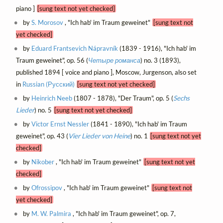
piano ]
[sung text not yet checked]
by
S. Morosov
, "Ich hab' im Traum geweinet"
[sung text not
yet checked]
by
Eduard Frantsevich Nápravník
(1839 - 1916), "Ich hab' im
Traum geweinet", op. 56 (
Четыре романса
) no. 3 (1893),
published 1894 [ voice and piano ], Moscow, Jurgenson, also set
in
Russian (Русский)
[sung text not yet checked]
by
Heinrich Neeb
(1807 - 1878), "Der Traum", op. 5 (
Sechs
Lieder
) no. 5
[sung text not yet checked]
by
Victor Ernst Nessler
(1841 - 1890), "Ich hab' im Traum
geweinet", op. 43 (
Vier Lieder von Heine
) no. 1
[sung text not yet
checked]
by
Nikober
, "Ich hab' im Traum geweinet"
[sung text not yet
checked]
by
Ofrossipov
, "Ich hab' im Traum geweinet"
[sung text not
yet checked]
by
M. W. Palmira
, "Ich hab' im Traum geweinet", op. 7,