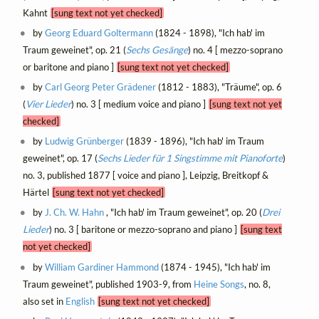
Kahnt
[sung text not yet checked]
by
Georg Eduard Goltermann
(1824 - 1898), "Ich hab' im
Traum geweinet", op. 21 (
Sechs Gesänge
) no. 4 [ mezzo-soprano
or baritone and piano ]
[sung text not yet checked]
by
Carl Georg Peter Grädener
(1812 - 1883), "Träume", op. 6
(
Vier Lieder
) no. 3 [ medium voice and piano ]
[sung text not yet
checked]
by
Ludwig Grünberger
(1839 - 1896), "Ich hab' im Traum
geweinet", op. 17 (
Sechs Lieder für 1 Singstimme mit Pianoforte
)
no. 3, published 1877 [ voice and piano ], Leipzig, Breitkopf &
Härtel
[sung text not yet checked]
by
J. Ch. W. Hahn
, "Ich hab' im Traum geweinet", op. 20 (
Drei
Lieder
) no. 3 [ baritone or mezzo-soprano and piano ]
[sung text
not yet checked]
by
William Gardiner Hammond
(1874 - 1945), "Ich hab' im
Traum geweinet", published 1903-9, from
Heine Songs
, no. 8,
also set in
English
[sung text not yet checked]