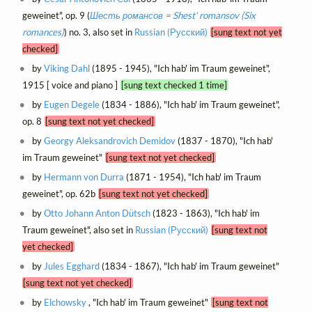
geweinet", op. 9 (
Шесть романсов = Shest' romansov (Six
romances)
) no. 3, also set in
Russian (Русский)
[sung text not yet
checked]
by
Viking Dahl
(1895 - 1945), "Ich hab' im Traum geweinet",
1915 [ voice and piano ]
[sung text checked 1 time]
by
Eugen Degele
(1834 - 1886), "Ich hab' im Traum geweinet",
op. 8
[sung text not yet checked]
by
Georgy Aleksandrovich Demidov
(1837 - 1870), "Ich hab'
im Traum geweinet"
[sung text not yet checked]
by
Hermann von Durra
(1871 - 1954), "Ich hab' im Traum
geweinet", op. 62b
[sung text not yet checked]
by
Otto Johann Anton Dütsch
(1823 - 1863), "Ich hab' im
Traum geweinet", also set in
Russian (Русский)
[sung text not
yet checked]
by
Jules Egghard
(1834 - 1867), "Ich hab' im Traum geweinet"
[sung text not yet checked]
by
Elchowsky
, "Ich hab' im Traum geweinet"
[sung text not