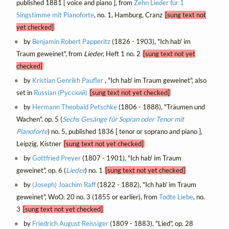
published 1881 [ voice and piano ], from
Zehn Lieder für 1
Singstimme mit Pianoforte
, no. 1, Hamburg, Cranz
[sung text not
yet checked]
by
Benjamin Robert Papperitz
(1826 - 1903), "Ich hab' im
Traum geweinet", from
Lieder
, Heft 1 no. 2
[sung text not yet
checked]
by
Kristian Genrikh Paufler
, "Ich hab' im Traum geweinet", also
set in
Russian (Русский)
[sung text not yet checked]
by
Hermann Theobald Petschke
(1806 - 1888), "Träumen und
Wachen", op. 5 (
Sechs Gesänge für Sopran oder Tenor mit
Pianoforte
) no. 5, published 1836 [ tenor or soprano and piano ],
Leipzig, Kistner
[sung text not yet checked]
by
Gottfried Preyer
(1807 - 1901), "Ich hab' im Traum
geweinet", op. 6 (
Lieder
) no. 1
[sung text not yet checked]
by
(Joseph) Joachim Raff
(1822 - 1882), "Ich hab' im Traum
geweinet", WoO. 20 no. 3 (1855 or earlier), from
Todte Liebe
, no.
3
[sung text not yet checked]
by
Friedrich August Reissiger
(1809 - 1883), "Lied", op. 28