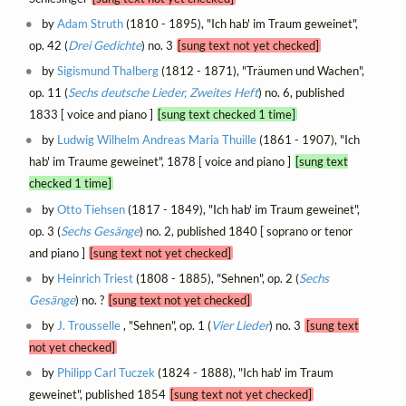
by
Adam Struth
(1810 - 1895), "Ich hab' im Traum geweinet",
op. 42 (
Drei Gedichte
) no. 3
[sung text not yet checked]
by
Sigismund Thalberg
(1812 - 1871), "Träumen und Wachen",
op. 11 (
Sechs deutsche Lieder, Zweites Heft
) no. 6, published
1833 [ voice and piano ]
[sung text checked 1 time]
by
Ludwig Wilhelm Andreas Maria Thuille
(1861 - 1907), "Ich
hab' im Traume geweinet", 1878 [ voice and piano ]
[sung text
checked 1 time]
by
Otto Tiehsen
(1817 - 1849), "Ich hab' im Traum geweinet",
op. 3 (
Sechs Gesänge
) no. 2, published 1840 [ soprano or tenor
and piano ]
[sung text not yet checked]
by
Heinrich Triest
(1808 - 1885), "Sehnen", op. 2 (
Sechs
Gesänge
) no. ?
[sung text not yet checked]
by
J. Trousselle
, "Sehnen", op. 1 (
Vier Lieder
) no. 3
[sung text
not yet checked]
by
Philipp Carl Tuczek
(1824 - 1888), "Ich hab' im Traum
geweinet", published 1854
[sung text not yet checked]