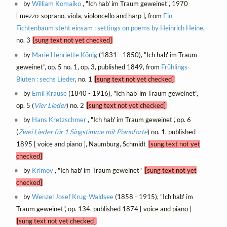
by
William Komaiko
, "Ich hab' im Traum geweinet", 1970
[ mezzo-soprano, viola, violoncello and harp ], from
Ein
Fichtenbaum steht einsam : settings on poems by Heinrich Heine
,
no. 3
[sung text not yet checked]
by
Marie Henriette König
(1831 - 1850), "Ich hab' im Traum
geweinet", op. 5 no. 1, op. 3, published 1849, from
Frühlings-
Blüten : sechs Lieder
, no. 1
[sung text not yet checked]
by
Emil Krause
(1840 - 1916), "Ich hab' im Traum geweinet",
op. 5 (
Vier Lieder
) no. 2
[sung text not yet checked]
by
Hans Kretzschmer
, "Ich hab' im Traum geweinet", op. 6
(
Zwei Lieder für 1 Singstimme mit Pianoforte
) no. 1, published
1895 [ voice and piano ], Naumburg, Schmidt
[sung text not yet
checked]
by
Krimov
, "Ich hab' im Traum geweinet"
[sung text not yet
checked]
by
Wenzel Josef Krug-Waldsee
(1858 - 1915), "Ich hab' im
Traum geweinet", op. 134, published 1874 [ voice and piano ]
[sung text not yet checked]