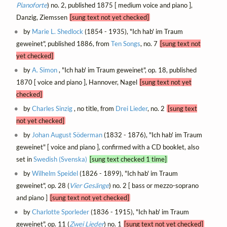
Pianoforte
) no. 2, published 1875 [ medium voice and piano ],
Danzig, Ziemssen
[sung text not yet checked]
by
Marie L. Shedlock
(1854 - 1935), "Ich hab' im Traum
geweinet", published 1886, from
Ten Songs
, no. 7
[sung text not
yet checked]
by
A. Simon
, "Ich hab' im Traum geweinet", op. 18, published
1870 [ voice and piano ], Hannover, Nagel
[sung text not yet
checked]
by
Charles Sinzig
, no title, from
Drei Lieder
, no. 2
[sung text
not yet checked]
by
Johan August Söderman
(1832 - 1876), "Ich hab' im Traum
geweinet" [ voice and piano ], confirmed with a CD booklet, also
set in
Swedish (Svenska)
[sung text checked 1 time]
by
Wilhelm Speidel
(1826 - 1899), "Ich hab' im Traum
geweinet", op. 28 (
Vier Gesänge
) no. 2 [ bass or mezzo-soprano
and piano ]
[sung text not yet checked]
by
Charlotte Sporleder
(1836 - 1915), "Ich hab' im Traum
geweinet", op. 11 (
Zwei Lieder
) no. 1
[sung text not yet checked]