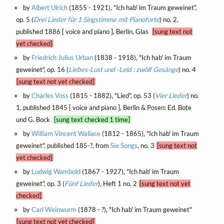
by
Albert Ulrich
(1855 - 1921), "Ich hab' im Traum geweinet",
op. 5 (
Drei Lieder für 1 Singstimme mit Pianoforte
) no. 2,
published 1886 [ voice and piano ], Berlin, Glas
[sung text not
yet checked]
by
Friedrich Julius Urban
(1838 - 1918), "Ich hab' im Traum
geweinet", op. 16 (
Liebes-Lust und -Leid : zwölf Gesänge
) no. 4
[sung text not yet checked]
by
Charles Voss
(1815 - 1882), "Lied", op. 53 (
Vier Lieder
) no.
1, published 1845 [ voice and piano ], Berlin & Posen: Ed. Bote
und G. Bock
[sung text checked 1 time]
by
William Vincent Wallace
(1812 - 1865), "Ich hab' im Traum
geweinet", published 185-?, from
Six Songs
, no. 3
[sung text not
yet checked]
by
Ludwig Wambold
(1867 - 1927), "Ich hab' im Traum
geweinet", op. 3 (
Fünf Lieder
), Heft 1 no. 2
[sung text not yet
checked]
by
Carl Weinwurm
(1878 - ?), "Ich hab' im Traum geweinet"
[sung text not yet checked]