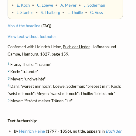
•
E. Koch
•
C. Loewe
•
A. Meyer
•
J. Söderman
•
J. Staehle
•
S. Thalberg
•
L. Thuille
•
C. Voss
About the headline
(FAQ)
View text without footnotes
Confirmed with Heinrich Heine,
Buch der Lieder
, Hoffmann und
Campe, Hamburg, 1827, page 159.
1
Franz, Thuille: "Traume"
2
Koch: "träumte"
3
Meyer: "und weinte"
4
Dahl: "wärest mir noch"; Loewe, Söderman: "bliebest mir"; Koch:
"seist mir noch"; Meyer: "warst mir noch"; Thuille: "bliebst mir"
5
Meyer: "Strömt meiner Tränen Flut"
Text Authorship:
by
Heinrich Heine
(1797 - 1856), no title, appears in
Buch der