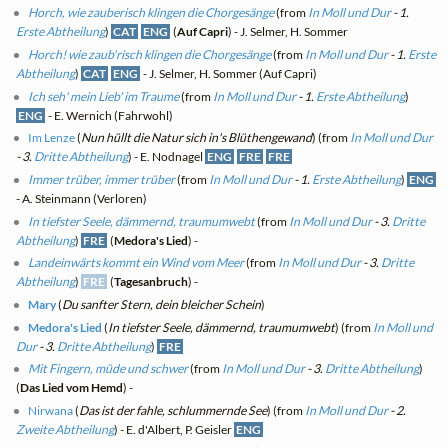
Horch, wie zauberisch klingen die Chorgesänge
(from
In Moll und Dur
- 1.
Erste Abtheilung
)
CAT
ENG
(
Auf Capri
) - J. Selmer, H. Sommer
Horch! wie zaub'risch klingen die Chorgesänge
(from
In Moll und Dur
- 1.
Erste
Abtheilung
)
CAT
ENG
- J. Selmer, H. Sommer (Auf Capri)
Ich seh' mein Lieb' im Traume
(from
In Moll und Dur
- 1.
Erste Abtheilung
)
ENG
- E. Wernich (Fahrwohl)
Im Lenze
(
Nun hüllt die Natur sich in's Blüthengewand
) (from
In Moll und Dur
- 3.
Dritte Abtheilung
) - E. Nodnagel
ENG
FRE
FRE
Immer trüber, immer trüber
(from
In Moll und Dur
- 1.
Erste Abtheilung
)
ENG
- A. Steinmann (Verloren)
In tiefster Seele, dämmernd, traumumwebt
(from
In Moll und Dur
- 3.
Dritte
Abtheilung
)
FRE
(
Medora's Lied
) -
Landeinwärts kommt ein Wind vom Meer
(from
In Moll und Dur
- 3.
Dritte
Abtheilung
)
FRE
(
Tagesanbruch
) -
Mary
(
Du sanfter Stern, dein bleicher Schein
)
Medora's Lied
(
In tiefster Seele, dämmernd, traumumwebt
) (from
In Moll und
Dur
- 3.
Dritte Abtheilung
)
FRE
Mit Fingern, müde und schwer
(from
In Moll und Dur
- 3.
Dritte Abtheilung
)
(
Das Lied vom Hemd
) -
Nirwana
(
Das ist der fahle, schlummernde See
) (from
In Moll und Dur
- 2.
Zweite Abtheilung
) - E. d'Albert, P. Geisler
ENG