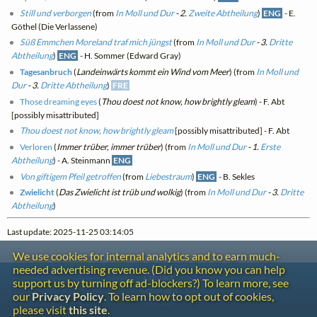
Still und verborgen
(from
In Moll und Dur
- 2.
Zweite Abtheilung
)
ENG
- E.
Göthel (Die Verlassene)
Süß Emmchen Moreland traf mich jüngst
(from
In Moll und Dur
- 3.
Dritte
Abtheilung
)
ENG
- H. Sommer (Edward Gray)
Tagesanbruch
(
Landeinwärts kommt ein Wind vom Meer
) (from
In Moll und
Dur
- 3.
Dritte Abtheilung
)
FRE
Those dreaming eyes
(
Thou doest not know, how brightly gleam
) - F. Abt
[possibly misattributed]
Thou doest not know, how brightly gleam
[possibly misattributed] - F. Abt
Verloren
(
Immer trüber, immer trüber
) (from
In Moll und Dur
- 1.
Erste
Abtheilung
) - A. Steinmann
ENG
Von giftigem Pfeil getroffen
(from
Liebestraum
)
ENG
- B. Sekles
Zwielicht
(
Das Zwielicht ist trüb und wolkig
) (from
In Moll und Dur
- 3.
Dritte
Abtheilung
)
Last update: 2025-11-25 03:14:05
We use cookies for internal analytics and to earn much-
needed advertising revenue. (Did you know you can help
Contact
support us by turning off ad-blockers?) To learn more, see
Copyright
our
Privacy Policy
. To learn how to opt out of cookies,
Privacy
please visit
this site
.