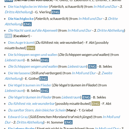
Die Nachtglocke im Winter
(
Feierlich, schauerlich
) (from
In Moll und Dur
- 3.
Dritte Abtheilung
) - G. Vierling
ENG
Die Nachtglocke
(
Feierlich, schauerlich
) (from
In Moll und Dur
- 3.
Dritte
Abtheilung
)
ENG
Die Nacht sank auf die Alpenwelt
(from
In Moll und Dur
- 3.
Dritte Abtheilung
)
FRE
(
Excelsior!
) -
Dies Auge träumt
(
Du fühltest nie, wie wunderbar
) - F. Abt [possibly
misattributed]
ENG
Die Schleppen wogen und wallen
(
Die Schleppen wogen und wallen
) (from
Liebestraum
) - B. Sekles
ENG
Die Schleppen wogen und wallen
(from
Liebestraum
)
ENG
- B. Sekles
Die Verlassene
(
Still und verborgen
) (from
In Moll und Dur
- 2.
Zweite
Abtheilung
) - E. Göthel
ENG
Die Vögel träumen im Flieder
(
Die Vogel träumen im Flieder
) (from
Liebestraum
) - B. Sekles
ENG
Die Vogel träumen im Flieder
(from
Liebestraum
)
ENG
- B. Sekles
Du fühltest nie, wie wunderbar
[possibly misattributed]
ENG
- F. Abt
Du sanfter Stern, dein bleicher Schein
(
Mary
) - T. Griebel
Edward Gray
(
Süß Emmchen Moreland traf mich jüngst
) (from
In Moll und
Dur
- 3.
Dritte Abtheilung
) - H. Sommer
ENG
Ein Lebens-Psalm
(
Singt mir nicht in Trauerchören
) (from
In Moll und Dur
- 3.