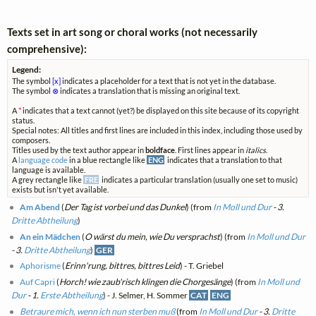
Texts set in art song or choral works (not necessarily
comprehensive):
Legend:
The symbol
[x]
indicates a placeholder for a text that is not yet in the database.
The symbol
⊗
indicates a translation that is missing an original text.
A
*
indicates that a text cannot (yet?) be displayed on this site because of its copyright
status.
Special notes: All titles and first lines are included in this index, including those used by
composers.
Titles used by the text author appear in
boldface
. First lines appear in
italics
.
A
language code
in a blue rectangle like
ENG
indicates that a translation to that
language is available.
A grey rectangle like
FRE
indicates a particular translation (usually one set to music)
exists but isn't yet available.
Am Abend
(
Der Tag ist vorbei und das Dunkel
) (from
In Moll und Dur
- 3.
Dritte Abtheilung
)
An ein Mädchen
(
O wärst du mein, wie Du versprachst
) (from
In Moll und Dur
- 3.
Dritte Abtheilung
)
GER
Aphorisme
(
Erinn'rung, bittres, bittres Leid
) - T. Griebel
Auf Capri
(
Horch! wie zaub'risch klingen die Chorgesänge
) (from
In Moll und
Dur
- 1.
Erste Abtheilung
) - J. Selmer, H. Sommer
CAT
ENG
Betraure mich, wenn ich nun sterben muß
(from
In Moll und Dur
- 3.
Dritte