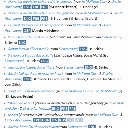
Nun hüllt die Natur sich in's Blütengewand
(from
In Moll und Dur
- 3.
Dritte
Abtheilung
)
ENG
FRE
FRE
(
'S Nannerl ist fort
) - E. Nodnagel
Nun hüllt die Natur sich in's Blüthengewand
(from
In Moll und Dur
- 3.
Dritte
Abtheilung
)
ENG
FRE
FRE
- E. Nodnagel ('S Nannerl ist fort)
O wärst du mein, wie Du versprachst
(from
In Moll und Dur
- 3.
Dritte
Abtheilung
)
GER
(
An ein Mädchen
) -
Schon fern im Silberstrahle
(
Schon fern im Silberstrahle
) (from
Liebestraum
) -
B. Sekles
ENG
Schon fern im Silberstrahle
(from
Liebestraum
)
ENG
- B. Sekles
Sie hob das Haupt, das schlaffe
(
Sie hob das Haupt, das schlaffe
) (from
Liebestraum
) - B. Sekles
ENG
Sie hob das Haupt, das schlaffe
(from
Liebestraum
)
ENG
- B. Sekles
Sie sind allein, denn die Mutter kehrt
(from
In Moll und Dur
- 2.
Zweite
Abtheilung
)
ENG
- K. Gleitz, O. Ladendorff, E. Lindner, J. Selmer (Das Märchen
vom Glück)
Singt mir nicht in Trauerchören
(from
In Moll und Dur
- 3.
Dritte Abtheilung
)
(
Ein Lebens-Psalm
) -
'S Nannerl ist fort
(
Nun hüllt die Natur sich in's Blüthengewand
) (from
In Moll
und Dur
- 3.
Dritte Abtheilung
)
ENG
FRE
FRE
Sonett
(
Betraure mich, wenn ich nun sterben muß
) (from
In Moll und Dur
- 3.
Dritte Abtheilung
)
FRE
HUN
ITA
RUS
FRE
RUS
Sprich, hörst Du über der Haiden
(from
Liebestraum
)
ENG
- B. Sekles