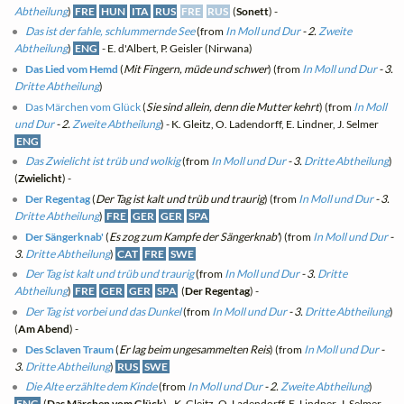
Abtheilung
)
FRE
HUN
ITA
RUS
FRE
RUS
(
Sonett
) -
Das ist der fahle, schlummernde See
(from
In Moll und Dur
- 2.
Zweite
Abtheilung
)
ENG
- E. d'Albert, P. Geisler (Nirwana)
Das Lied vom Hemd
(
Mit Fingern, müde und schwer
) (from
In Moll und Dur
- 3.
Dritte Abtheilung
)
Das Märchen vom Glück
(
Sie sind allein, denn die Mutter kehrt
) (from
In Moll
und Dur
- 2.
Zweite Abtheilung
) - K. Gleitz, O. Ladendorff, E. Lindner, J. Selmer
ENG
Das Zwielicht ist trüb und wolkig
(from
In Moll und Dur
- 3.
Dritte Abtheilung
)
(
Zwielicht
) -
Der Regentag
(
Der Tag ist kalt und trüb und traurig
) (from
In Moll und Dur
- 3.
Dritte Abtheilung
)
FRE
GER
GER
SPA
Der Sängerknab'
(
Es zog zum Kampfe der Sängerknab'
) (from
In Moll und Dur
-
3.
Dritte Abtheilung
)
CAT
FRE
SWE
Der Tag ist kalt und trüb und traurig
(from
In Moll und Dur
- 3.
Dritte
Abtheilung
)
FRE
GER
GER
SPA
(
Der Regentag
) -
Der Tag ist vorbei und das Dunkel
(from
In Moll und Dur
- 3.
Dritte Abtheilung
)
(
Am Abend
) -
Des Sclaven Traum
(
Er lag beim ungesammelten Reis
) (from
In Moll und Dur
-
3.
Dritte Abtheilung
)
RUS
SWE
Die Alte erzählte dem Kinde
(from
In Moll und Dur
- 2.
Zweite Abtheilung
)
ENG
(
Das Märchen vom Glück
) - K. Gleitz, O. Ladendorff, E. Lindner, J. Selmer