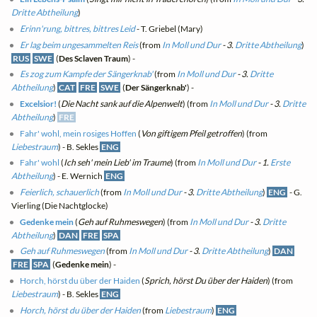
Dritte Abtheilung
)
Erinn'rung, bittres, bittres Leid
- T. Griebel (Mary)
Er lag beim ungesammelten Reis
(from
In Moll und Dur
- 3.
Dritte Abtheilung
)
RUS
SWE
(
Des Sclaven Traum
) -
Es zog zum Kampfe der Sängerknab'
(from
In Moll und Dur
- 3.
Dritte
Abtheilung
)
CAT
FRE
SWE
(
Der Sängerknab'
) -
Excelsior!
(
Die Nacht sank auf die Alpenwelt
) (from
In Moll und Dur
- 3.
Dritte
Abtheilung
)
FRE
Fahr' wohl, mein rosiges Hoffen
(
Von giftigem Pfeil getroffen
) (from
Liebestraum
) - B. Sekles
ENG
Fahr' wohl
(
Ich seh' mein Lieb' im Traume
) (from
In Moll und Dur
- 1.
Erste
Abtheilung
) - E. Wernich
ENG
Feierlich, schauerlich
(from
In Moll und Dur
- 3.
Dritte Abtheilung
)
ENG
- G.
Vierling (Die Nachtglocke)
Gedenke mein
(
Geh auf Ruhmeswegen
) (from
In Moll und Dur
- 3.
Dritte
Abtheilung
)
DAN
FRE
SPA
Geh auf Ruhmeswegen
(from
In Moll und Dur
- 3.
Dritte Abtheilung
)
DAN
FRE
SPA
(
Gedenke mein
) -
Horch, hörst du über der Haiden
(
Sprich, hörst Du über der Haiden
) (from
Liebestraum
) - B. Sekles
ENG
Horch, hörst du über der Haiden
(from
Liebestraum
)
ENG