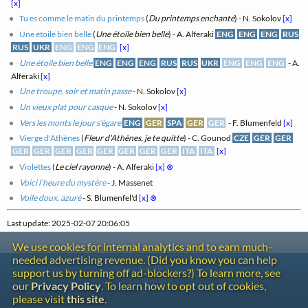
[x]
Tu es comme le matin du printemps
(
Du printemps enchanté
) - N. Sokolov
[x]
Une étoile bien belle
(
Une étoile bien belle
) - A. Alferaki
ENG
ENG
ENG
RUS
RUS
UKR
ENG
ENG
ENG
[x]
Une étoile bien belle
ENG
ENG
ENG
RUS
RUS
UKR
ENG
ENG
ENG
- A.
Alferaki
[x]
Une troupe, soir et matin passe
- N. Sokolov
[x]
Un vieux plat pour casque
- N. Sokolov
[x]
Vers les monts le jour s'égare
ENG
GER
SPA
GER
GER
- F. Blumenfeld
[x]
Vierge d'Athènes
(
Fleur d'Athènes, je te quitte
) - C. Gounod
CZE
GER
GER
GER
GER
GER
GER
GER
GER
GER
GER
ITA
ITA
[x]
Violettes
(
Le ciel rayonne
) - A. Alferaki
[x]
⊗
Voici l'heure du mystère
- J. Massenet
Voile doux, azuré
- S. Blumenfel'd
[x]
⊗
Last update: 2025-02-07 20:06:05
We use cookies for internal analytics and to earn much-
needed advertising revenue. (Did you know you can help
Contact
support us by turning off ad-blockers?) To learn more, see
Copyright
our
Privacy Policy
. To learn how to opt out of cookies,
Privacy
please visit
this site
.