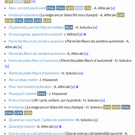
GER
GER
ITA
[x]
Non, ce n'est pas le vent
ENG
ENG
GER
GER
ITA
- A. Alferaki
[x]
Ondes printanières
(
La neige encor blanchit nos champs
) - A. Alferaki
CHI
ENG
ENG
ENG
GER
GER
Ô pauvreté, par toi l'élan le meilleur
RUS
- N. Sokolov
[x]
O souris grise, apporte le sommeil
- J. Wihtol
[x]
⊗
Parmi les fleurs du sombre automne
(
Parmi les fleurs du sombre automne
) - A.
Alferaki
[x]
Parmi les fleurs du sombre automne
- A. Alferaki
[x]
Parmi les pâles fleurs d'automne
(
Parmi les pâles fleurs d'automne
) - N. Sokolov
[x]
Parmi les pâles fleurs d'automne
- N. Sokolov
[x]
Par un beau matin
- J. Massenet
Pour moi revient la douleur
- A. Alferaki
[x]
⊗
Pourquoi chanter
ENG
- J. Massenet
Prière d'enfant
(
Ah ! prie, enfant, sur ta prière
) - N. Sokolov
[x]
Printemps
(
La neige encor blanchit nos champs
) - N. Sokolov
CHI
ENG
ENG
ENG
GER
GER
Quand au couchant, l'adieu du soleil dore
- N. Sokolov
[x]
Quand je chante
- A. Alferaki
[x]
⊗
Que je voie au ciel splendide aurore
(
Que je voie au ciel splendide aurore
) - A.