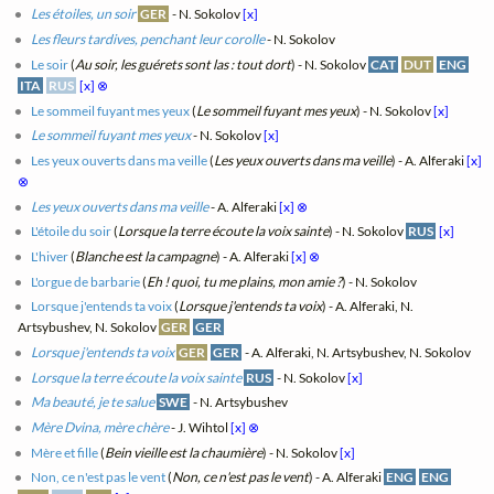
Les étoiles, un soir
GER
- N. Sokolov
[x]
Les fleurs tardives, penchant leur corolle
- N. Sokolov
Le soir
(
Au soir, les guérets sont las : tout dort
) - N. Sokolov
CAT
DUT
ENG
ITA
RUS
[x]
⊗
Le sommeil fuyant mes yeux
(
Le sommeil fuyant mes yeux
) - N. Sokolov
[x]
Le sommeil fuyant mes yeux
- N. Sokolov
[x]
Les yeux ouverts dans ma veille
(
Les yeux ouverts dans ma veille
) - A. Alferaki
[x]
⊗
Les yeux ouverts dans ma veille
- A. Alferaki
[x]
⊗
L'étoile du soir
(
Lorsque la terre écoute la voix sainte
) - N. Sokolov
RUS
[x]
L'hiver
(
Blanche est la campagne
) - A. Alferaki
[x]
⊗
L'orgue de barbarie
(
Eh ! quoi, tu me plains, mon amie ?
) - N. Sokolov
Lorsque j'entends ta voix
(
Lorsque j'entends ta voix
) - A. Alferaki, N.
Artsybushev, N. Sokolov
GER
GER
Lorsque j'entends ta voix
GER
GER
- A. Alferaki, N. Artsybushev, N. Sokolov
Lorsque la terre écoute la voix sainte
RUS
- N. Sokolov
[x]
Ma beauté, je te salue
SWE
- N. Artsybushev
Mère Dvina, mère chère
- J. Wihtol
[x]
⊗
Mère et fille
(
Bein vieille est la chaumière
) - N. Sokolov
[x]
Non, ce n'est pas le vent
(
Non, ce n'est pas le vent
) - A. Alferaki
ENG
ENG