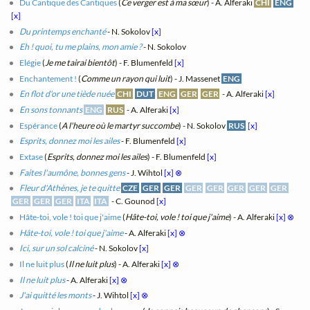
Du Cantique des Cantiques
(
Ce verger est à ma sœur
) - A. Alferaki
CHI
ENG
[x]
Du printemps enchanté
- N. Sokolov
[x]
Eh ! quoi, tu me plains, mon amie ?
- N. Sokolov
Elégie
(
Je me tairai bientôt
) - F. Blumenfeld
[x]
Enchantement !
(
Comme un rayon qui luit
) - J. Massenet
ENG
En flot d'or une tiède nuée
CHI
DUT
ENG
GER
GER
- A. Alferaki
[x]
En sons tonnants
ENG
RUS
- A. Alferaki
[x]
Espérance
(
A l'heure où le martyr succombe
) - N. Sokolov
RUS
[x]
Esprits, donnez moi les ailes
- F. Blumenfeld
[x]
Extase
(
Esprits, donnez moi les ailes
) - F. Blumenfeld
[x]
Faites l'aumône, bonnes gens
- J. Wihtol
[x]
⊗
Fleur d'Athènes, je te quitte
CZE
GER
GER
GER
GER
GER
GER
GER
GER
GER
GER
ITA
ITA
- C. Gounod
[x]
Hâte-toi, vole ! toi que j'aime
(
Hâte-toi, vole ! toi que j'aime
) - A. Alferaki
[x]
⊗
Hâte-toi, vole ! toi que j'aime
- A. Alferaki
[x]
⊗
Ici, sur un sol calciné
- N. Sokolov
[x]
Il ne luit plus
(
Il ne luit plus
) - A. Alferaki
[x]
⊗
Il ne luit plus
- A. Alferaki
[x]
⊗
J'ai quitté les monts
- J. Wihtol
[x]
⊗