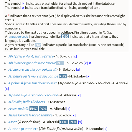
The symbol
[x]
indicates a placeholder for a text that is not yet in the database.
The symbol
⊗
indicates a translation that is missing an original text.
A
*
indicates that a text cannot (yet?) be displayed on this site because of its copyright
status.
Special notes: All titles and first lines are included in this index, including those used by
composers.
Titles used by the text author appear in
boldface
. First lines appear in
italics
.
A
language code
in a blue rectangle like
ENG
indicates that a translation to that
language is available.
A grey rectangle like
FRE
indicates a particular translation (usually one set to music)
exists but isn't yet available.
Ah ! prie, enfant, sur ta prière
- N. Sokolov
[x]
Ah ! vole et gronde avec fureur
RUS
- N. Sokolov
[x]
⊗
A l'aurore, au ciel pur qui paraît
- N. Sokolov
[x]
A l'heure où le martyr succombe
RUS
- N. Sokolov
[x]
A peine ai-je vu ton doux sourire
(
A peine ai-je vu ton doux sourire
) - A. Alferaki
[x]
A peine ai-je vu ton doux sourire
- A. Alferaki
[x]
A Séville, belles Señoras
- J. Massenet
Assez de folie
ENG
POL
- A. Alferaki
[x]
Assez loin de la forêt sombre
- N. Sokolov
[x]
Assez
(
Assez de folie
) - A. Alferaki
ENG
POL
[x]
Aubade printanière
(
Dès l'aube j'ai pris ma volée
) - P. Lacombe
[x]