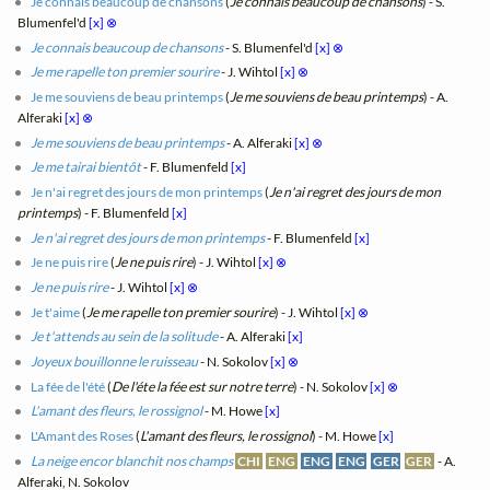
Je connais beaucoup de chansons
(
Je connais beaucoup de chansons
) - S.
Blumenfel'd
[x]
⊗
Je connais beaucoup de chansons
- S. Blumenfel'd
[x]
⊗
Je me rapelle ton premier sourire
- J. Wihtol
[x]
⊗
Je me souviens de beau printemps
(
Je me souviens de beau printemps
) - A.
Alferaki
[x]
⊗
Je me souviens de beau printemps
- A. Alferaki
[x]
⊗
Je me tairai bientôt
- F. Blumenfeld
[x]
Je n'ai regret des jours de mon printemps
(
Je n'ai regret des jours de mon
printemps
) - F. Blumenfeld
[x]
Je n'ai regret des jours de mon printemps
- F. Blumenfeld
[x]
Je ne puis rire
(
Je ne puis rire
) - J. Wihtol
[x]
⊗
Je ne puis rire
- J. Wihtol
[x]
⊗
Je t'aime
(
Je me rapelle ton premier sourire
) - J. Wihtol
[x]
⊗
Je t'attends au sein de la solitude
- A. Alferaki
[x]
Joyeux bouillonne le ruisseau
- N. Sokolov
[x]
⊗
La fée de l'été
(
De l'éte la fée est sur notre terre
) - N. Sokolov
[x]
⊗
L'amant des fleurs, le rossignol
- M. Howe
[x]
L'Amant des Roses
(
L'amant des fleurs, le rossignol
) - M. Howe
[x]
La neige encor blanchit nos champs
CHI
ENG
ENG
ENG
GER
GER
- A.
Alferaki, N. Sokolov