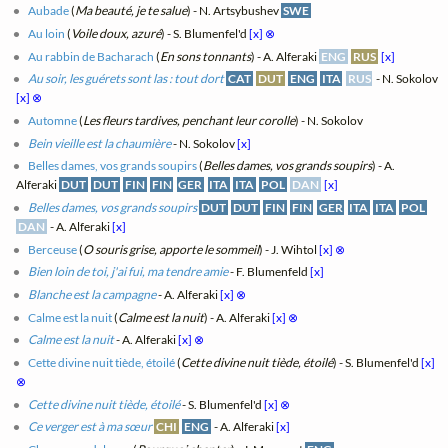
Aubade
(
Ma beauté, je te salue
) - N. Artsybushev
SWE
Au loin
(
Voile doux, azuré
) - S. Blumenfel'd
[x]
⊗
Au rabbin de Bacharach
(
En sons tonnants
) - A. Alferaki
ENG
RUS
[x]
Au soir, les guérets sont las : tout dort
CAT
DUT
ENG
ITA
RUS
- N. Sokolov
[x]
⊗
Automne
(
Les fleurs tardives, penchant leur corolle
) - N. Sokolov
Bein vieille est la chaumière
- N. Sokolov
[x]
Belles dames, vos grands soupirs
(
Belles dames, vos grands soupirs
) - A.
Alferaki
DUT
DUT
FIN
FIN
GER
ITA
ITA
POL
DAN
[x]
Belles dames, vos grands soupirs
DUT
DUT
FIN
FIN
GER
ITA
ITA
POL
DAN
- A. Alferaki
[x]
Berceuse
(
O souris grise, apporte le sommeil
) - J. Wihtol
[x]
⊗
Bien loin de toi, j'ai fui, ma tendre amie
- F. Blumenfeld
[x]
Blanche est la campagne
- A. Alferaki
[x]
⊗
Calme est la nuit
(
Calme est la nuit
) - A. Alferaki
[x]
⊗
Calme est la nuit
- A. Alferaki
[x]
⊗
Cette divine nuit tiède, étoilé
(
Cette divine nuit tiède, étoilé
) - S. Blumenfel'd
[x]
⊗
Cette divine nuit tiède, étoilé
- S. Blumenfel'd
[x]
⊗
Ce verger est à ma sœur
CHI
ENG
- A. Alferaki
[x]