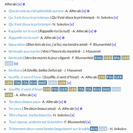
Alferaki
[x]
⊗
Que je voie au ciel splendide aurore
- A. Alferaki
[x]
⊗
Qu'il est doux le printemps
(
Qu'il est doux le printemps
) - N. Sokolov
[x]
Qu'il est doux le printemps
- N. Sokolov
[x]
Rappelle-toi la nuit
(
Rappelle-toi la nuit
) - A. Alferaki
[x]
⊗
Rappelle-toi la nuit
- A. Alferaki
[x]
⊗
Séparation
(
Bien loin de toi, j'ai fui, ma tendre amie
) - F. Blumenfeld
[x]
Sérénade aux mariés
(
Voici l'heure du mystère
) - J. Massenet
Sérénade
(
Vers les monts le jour s'égare
) - F. Blumenfeld
ENG
GER
SPA
GER
GER
[x]
Sévillana
(
A Séville, belles Señoras
) - J. Massenet
Souffle, ô vent d'hiver
(
Souffle, ô vent d'hiver
) - A. Alferaki
CHI
FIN
GER
GER
ITA
ITA
RUS
SWE
DAN
GER
[x]
Souffle, ô vent d'hiver
CHI
FIN
GER
GER
ITA
ITA
RUS
SWE
DAN
GER
- A. Alferaki
[x]
Tes deux beaux yeux
- A. Alferaki
[x]
⊗
Tes yeux
(
Tes deux beaux yeux
) - A. Alferaki
[x]
⊗
Tête chauve, barbe blanche
- N. Sokolov
[x]
Tout repose, ardente est la lumière
- F. Blumenfeld
[x]
Tristement deux roses fanées languissent sur le sable
RUS
GER
- N. Sokolov