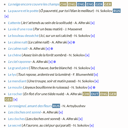
La neige encore couvre les champs
CHI
ENG
ENG
ENG
GER
GER
La pauvre et le poète
(
Ô pauvreté, par toi l'élan le meilleur
) - N. Sokolov
RUS
[x]
L'attente
(
Je t'attends au sein de la solitude
) - A. Alferaki
[x]
La vie d'une rose
(
Par un beau matin
) - J. Massenet
Le bouleau desséché
(
Ici, sur un sol calciné
) - N. Sokolov
[x]
Le calme naît
(
Le calme naît
) - A. Alferaki
[x]
⊗
Le calme naît
- A. Alferaki
[x]
⊗
Le chêne
(
Assez loin de la forêt sombre
) - N. Sokolov
[x]
Le ciel rayonne
- A. Alferaki
[x]
⊗
Le grand père
(
Tête chauve, barbe blanche
) - N. Sokolov
[x]
Le lys
(
Tout repose, ardente est la lumière
) - F. Blumenfeld
[x]
Le mendiant
(
Une troupe, soir et matin passe
) - N. Sokolov
[x]
Le moulin
(
Joyeux bouillonne le ruisseau
) - N. Sokolov
[x]
⊗
Le rocher
(
En flot d'or une tiède nuée
) - A. Alferaki
CHI
DUT
ENG
GER
GER
[x]
Le rossignol, amant des fleurs
RUS
- N. Artsybushev
Les cloches ont sonné
- A. Alferaki
[x]
Les cloches
(
Les cloches ont sonné
) - A. Alferaki
[x]
Le secret
(
A l'aurore, au ciel pur qui paraît
) - N. Sokolov
[x]