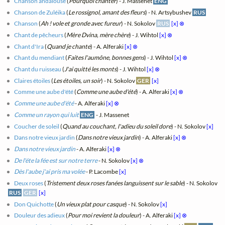
Chanson andalouse
(
Pourquoi chanter
) - J. Massenet
ENG
Chanson de Zuléika
(
Le rossignol, amant des fleurs
) - N. Artsybushev
RUS
Chanson
(
Ah ! vole et gronde avec fureur
) - N. Sokolov
RUS
[x]
⊗
Chant de pêcheurs
(
Mère Dvina, mère chère
) - J. Wihtol
[x]
⊗
Chant d'Ira
(
Quand je chante
) - A. Alferaki
[x]
⊗
Chant du mendiant
(
Faites l'aumône, bonnes gens
) - J. Wihtol
[x]
⊗
Chant du ruisseau
(
J'ai quitté les monts
) - J. Wihtol
[x]
⊗
Claires étoiles
(
Les étoiles, un soir
) - N. Sokolov
GER
[x]
Comme une aube d'été
(
Comme une aube d'été
) - A. Alferaki
[x]
⊗
Comme une aube d'été
- A. Alferaki
[x]
⊗
Comme un rayon qui luit
ENG
- J. Massenet
Coucher de soleil
(
Quand au couchant, l'adieu du soleil dore
) - N. Sokolov
[x]
Dans notre vieux jardin
(
Dans notre vieux jardin
) - A. Alferaki
[x]
⊗
Dans notre vieux jardin
- A. Alferaki
[x]
⊗
De l'éte la fée est sur notre terre
- N. Sokolov
[x]
⊗
Dès l'aube j'ai pris ma volée
- P. Lacombe
[x]
Deux roses
(
Tristement deux roses fanées languissent sur le sable
) - N. Sokolov
RUS
GER
[x]
Don Quichotte
(
Un vieux plat pour casque
) - N. Sokolov
[x]
Douleur des adieux
(
Pour moi revient la douleur
) - A. Alferaki
[x]
⊗