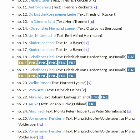
no. 10.
Liebesgrauen
(Text: Friedrich Rückert)
[x]
no. 11.
Aufforderung
(Text: Friedrich Rückert)
[x]
no. 12.
Du bist die Rose meiner Liebe
(Text: Friedrich Rückert)
no. 13.
Im Dämmerlicht
(Text: Hern Tronner)
[x]
no. 14.
»Du sollst es Niemand sagen«
(Text: Otto Julius Bierbaum)
no. 15.
Um Mitternacht
(Text: Emil Alfred Herrmann)
no. 16.
Kinderliedchen
(Text: Milla Bayer)
[x]
no. 17.
Kinderliedchen
(Text: Milla Bayer)
[x]
no. 18.
Geistliches Lied
(Text: Friedrich von Hardenberg , as Novalis)
CAT
DUT
ENG
ENG
ENG
ENG
FRE
no. 19.
Geistliches Lied
(Text: Friedrich von Hardenberg , as Novalis)
CAT
DUT
ENG
ENG
ENG
ENG
FRE
no. 20.
Welke Rosen
(Text: Norbert Lynkke)
[x]
no. 21.
Vorwärts!
(Text: Heinrich Heine)
[x]
no. 22.
Abreise
(Text: Johann Ludwig Uhland)
ENG
FRE
no. 23.
An Sie
(Text: Johann Ludwig Uhland)
FRE
no. 24.
Abschied
(Text: Moritz Peter Huppert , as Peter Sturmbusch)
[x]
no. 25.
Vor unseren Fenstern
(Text: Maria Schöpfer-Volderauer , as Maria
Volderauer)
[x]
no. 26.
Vor unseren Fenstern
(Text: Maria Schöpfer-Volderauer , as Maria
Volderauer)
[x]