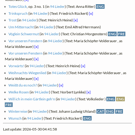
Totes Glück
, op. 3 no. 1 (in
94 Lieder
) (Text: Anna Ritter)
ENG
Trinkspruch
(in
94 Lieder
) (Text: Friedrich Rückert)
[x]
Trost
(in
94 Lieder
) (Text: Heinrich Heine)
[x]
Um Mitternacht
(in
94 Lieder
) (Text: Emil Alfred Herrmann)
Vöglein Schwermut
(in
94 Lieder
) (Text: Christian Morgenstern)
ENG
FRE
Vor unseren Fenstern
(in
94 Lieder
) (Text: Maria Schöpfer-Volderauer , as
Maria Volderauer)
[x]
Vor unseren Fenstern
(in
94 Lieder
) (Text: Maria Schöpfer-Volderauer , as
Maria Volderauer)
[x]
Vorwärts!
(in
94 Lieder
) (Text: Heinrich Heine)
[x]
Weihnachts-Wiegenlied
(in
94 Lieder
) (Text: Maria Schöpfer-Volderauer , as
Maria Volderauer)
[x]
Weißt du es noch?
(in
94 Lieder
)
[x]
Welke Rosen
(in
94 Lieder
) (Text: Norbert Lynkke)
[x]
Will ich in mein Gärtlein geh'n
(in
94 Lieder
) (Text: Volkslieder )
ENG
ENG
FRE
Winterreise
(in
94 Lieder
) (Text: Johann Ludwig Uhland)
CAT
ENG
FRE
Wunsch
(in
94 Lieder
) (Text: Friedrich Rückert)
ENG
Last update: 2026-05-30 04:41:58