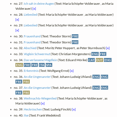
no. 27.
Ich sah in deine Augen
(Text: Maria Schöpfer-Volderauer , as Maria
Volderauer)
[x]
no. 28.
Liebeslied
(Text: Maria Schöpfer-Volderauer , as Maria Volderauer)
[x]
no. 29.
Liebeslied
(Text: Maria Schöpfer-Volderauer , as Maria Volderauer)
[x]
no. 30.
Frauenhand
(Text: Theodor Storm)
FRE
no. 31.
Frauenhand
(Text: Theodor Storm)
FRE
no. 32.
Abschied
(Text: Moritz Peter Huppert , as Peter Sturmbusch)
[x]
no. 33.
Vöglein Schwermut
(Text: Christian Morgenstern)
ENG
FRE
no. 34.
Das verlassene Mägdlein
(Text: Eduard Mörike)
CAT
DUT
ENG
ENG
FRE
FRE
ITA
SPA
no. 35.
Erkenntnis
(Text: Wolfgang Ernst)
[x]
no. 36.
An die Ungenannte!
(Text: Johann Ludwig Uhland)
ENG
ENG
FRE
FRE
no. 37.
An die Ungenannte!
(Text: Johann Ludwig Uhland)
ENG
ENG
FRE
FRE
no. 38.
Weihnachts-Wiegenlied
(Text: Maria Schöpfer-Volderauer , as
Maria Volderauer)
[x]
no. 39.
Heckröschen
(Text: Ludwig Finckh)
[x]
no. 40.
Ilse
(Text: Frank Wedekind)