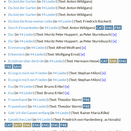
Du bist der Garten
(in
94 Lieder
) (Text: Anton Wildgans)
Du bist der Garten
(in
94 Lieder
) (Text: Anton Wildgans)
Du bist der Garten
(in
94 Lieder
) (Text: Anton Wildgans)
Du bist die Rose meiner Liebe
(in
94 Lieder
) (Text: Friedrich Rückert)
Durch Einsamkeiten
(in
94 Lieder
) (Text: Anton Wildgans)
CAT
ENG
FRE
Du!
(in
94 Lieder
) (Text: Moritz Peter Huppert , as Peter Sturmbusch)
[x]
Du!
(in
94 Lieder
) (Text: Moritz Peter Huppert , as Peter Sturmbusch)
[x]
Erinnerung
(in
94 Lieder
) (Text: Alfred Wolfram)
[x]
Erkenntnis
(in
94 Lieder
) (Text: Wolfgang Ernst)
[x]
Es fuhren über die Erde
(in
94 Lieder
) (Text: Hermann Hesse)
CAT
ENG
ENG
FRE
SAN
Es zog in mich ein Frieden
(in
94 Lieder
) (Text: Stephan Milon)
[x]
Es zog in mich ein Frieden
(in
94 Lieder
) (Text: Stephan Milon)
[x]
Eva
(in
94 Lieder
) (Text: Bruno Ertler)
[x]
Eva
(in
94 Lieder
) (Text: Bruno Ertler)
[x]
Frauenhand
(in
94 Lieder
) (Text: Theodor Storm)
FRE
Frauenhand
(in
94 Lieder
) (Text: Theodor Storm)
FRE
Geh' ich die Gassen entlang
(in
94 Lieder
) (Text: Rainer Maria Rilke)
Geistliches Lied
(in
94 Lieder
) (Text: Friedrich von Hardenberg , as Novalis)
CAT
DUT
ENG
ENG
ENG
ENG
FRE