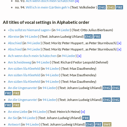
no. 93.
Ach wenn doch mein Schätzchen
[x]
no. 94.
Will ich in mein Gärtlein geh'n
(Text: Volkslieder )
ENG
ENG
FRE
All titles of vocal settings in Alphabetic order
»Du sollst es Niemand sagen«
(in
94 Lieder
) (Text: Otto Julius Bierbaum)
Abreise
(in
94 Lieder
) (Text: Johann Ludwig Uhland)
ENG
FRE
Abschied
(in
94 Lieder
) (Text: Moritz Peter Huppert , as Peter Sturmbusch)
[x]
Abschied
(in
94 Lieder
) (Text: Moritz Peter Huppert , as Peter Sturmbusch)
[x]
Ach wenn doch mein Schätzchen
(in
94 Lieder
)
[x]
Am Scheideweg
(in
94 Lieder
) (Text: Richard Fedor Leopold Dehmel)
Am süßen lila Kleefeld
(in
94 Lieder
) (Text: Max Dauthendey)
Am süßen lila Kleefeld
(in
94 Lieder
) (Text: Max Dauthendey)
Am süßen lila Kleefeld
(in
94 Lieder
) (Text: Max Dauthendey)
An die Ungenannte!
(in
94 Lieder
) (Text: Johann Ludwig Uhland)
ENG
ENG
FRE
FRE
An die Ungenannte!
(in
94 Lieder
) (Text: Johann Ludwig Uhland)
ENG
ENG
FRE
FRE
An eine Liebe
(in
94 Lieder
) (Text: Heinrich Heine)
[x]
An Sie
(in
94 Lieder
) (Text: Johann Ludwig Uhland)
FRE
Antwort
(in
94 Lieder
) (Text: Johann Ludwig Uhland)
ENG
FRE
SWE