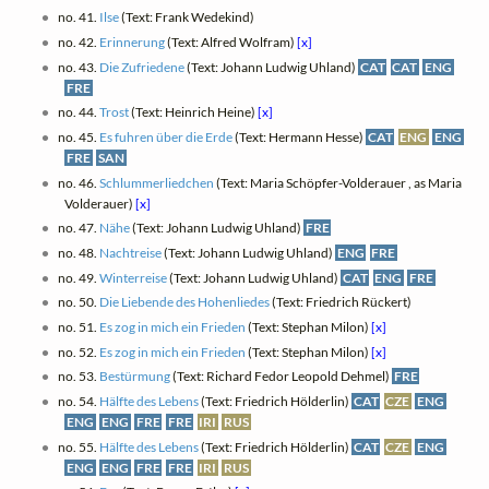
no. 41.
Ilse
(Text: Frank Wedekind)
no. 42.
Erinnerung
(Text: Alfred Wolfram)
[x]
no. 43.
Die Zufriedene
(Text: Johann Ludwig Uhland)
CAT
CAT
ENG
FRE
no. 44.
Trost
(Text: Heinrich Heine)
[x]
no. 45.
Es fuhren über die Erde
(Text: Hermann Hesse)
CAT
ENG
ENG
FRE
SAN
no. 46.
Schlummerliedchen
(Text: Maria Schöpfer-Volderauer , as Maria
Volderauer)
[x]
no. 47.
Nähe
(Text: Johann Ludwig Uhland)
FRE
no. 48.
Nachtreise
(Text: Johann Ludwig Uhland)
ENG
FRE
no. 49.
Winterreise
(Text: Johann Ludwig Uhland)
CAT
ENG
FRE
no. 50.
Die Liebende des Hohenliedes
(Text: Friedrich Rückert)
no. 51.
Es zog in mich ein Frieden
(Text: Stephan Milon)
[x]
no. 52.
Es zog in mich ein Frieden
(Text: Stephan Milon)
[x]
no. 53.
Bestürmung
(Text: Richard Fedor Leopold Dehmel)
FRE
no. 54.
Hälfte des Lebens
(Text: Friedrich Hölderlin)
CAT
CZE
ENG
ENG
ENG
FRE
FRE
IRI
RUS
no. 55.
Hälfte des Lebens
(Text: Friedrich Hölderlin)
CAT
CZE
ENG
ENG
ENG
FRE
FRE
IRI
RUS