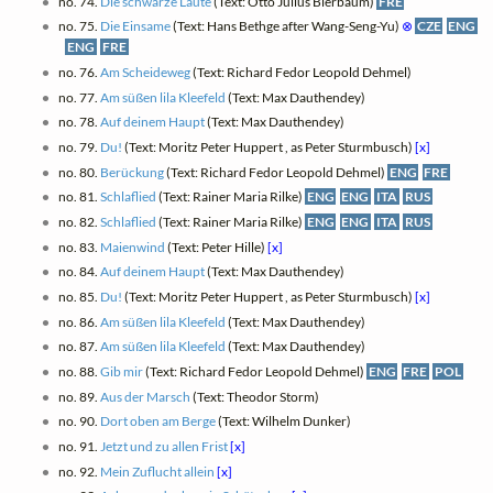
no. 74.
Die schwarze Laute
(Text: Otto Julius Bierbaum)
FRE
no. 75.
Die Einsame
(Text: Hans Bethge after Wang-Seng-Yu)
⊗
CZE
ENG
ENG
FRE
no. 76.
Am Scheideweg
(Text: Richard Fedor Leopold Dehmel)
no. 77.
Am süßen lila Kleefeld
(Text: Max Dauthendey)
no. 78.
Auf deinem Haupt
(Text: Max Dauthendey)
no. 79.
Du!
(Text: Moritz Peter Huppert , as Peter Sturmbusch)
[x]
no. 80.
Berückung
(Text: Richard Fedor Leopold Dehmel)
ENG
FRE
no. 81.
Schlaflied
(Text: Rainer Maria Rilke)
ENG
ENG
ITA
RUS
no. 82.
Schlaflied
(Text: Rainer Maria Rilke)
ENG
ENG
ITA
RUS
no. 83.
Maienwind
(Text: Peter Hille)
[x]
no. 84.
Auf deinem Haupt
(Text: Max Dauthendey)
no. 85.
Du!
(Text: Moritz Peter Huppert , as Peter Sturmbusch)
[x]
no. 86.
Am süßen lila Kleefeld
(Text: Max Dauthendey)
no. 87.
Am süßen lila Kleefeld
(Text: Max Dauthendey)
no. 88.
Gib mir
(Text: Richard Fedor Leopold Dehmel)
ENG
FRE
POL
no. 89.
Aus der Marsch
(Text: Theodor Storm)
no. 90.
Dort oben am Berge
(Text: Wilhelm Dunker)
no. 91.
Jetzt und zu allen Frist
[x]
no. 92.
Mein Zuflucht allein
[x]