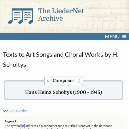
MENU
Texts to Art Songs and Choral Works by H.
Scholtys
Composer
𝄞
𝄞
Hans Heinz Scholtys (1900 - 1945)
See
Opus Order
Legend:
The symbol
[x]
indicates a placeholder for a text that is not yet in the database.