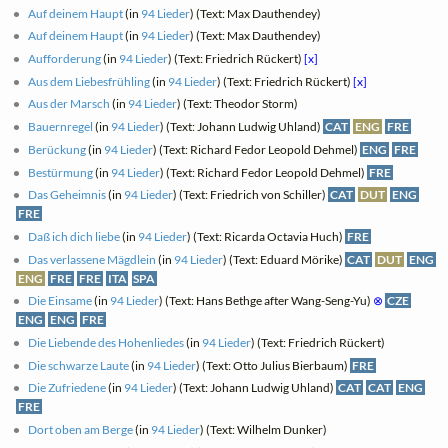
Auf deinem Haupt
(in
94 Lieder
) (Text: Max Dauthendey)
Auf deinem Haupt
(in
94 Lieder
) (Text: Max Dauthendey)
Aufforderung
(in
94 Lieder
) (Text: Friedrich Rückert)
[x]
Aus dem Liebesfrühling
(in
94 Lieder
) (Text: Friedrich Rückert)
[x]
Aus der Marsch
(in
94 Lieder
) (Text: Theodor Storm)
Bauernregel
(in
94 Lieder
) (Text: Johann Ludwig Uhland)
CAT
ENG
FRE
Berückung
(in
94 Lieder
) (Text: Richard Fedor Leopold Dehmel)
ENG
FRE
Bestürmung
(in
94 Lieder
) (Text: Richard Fedor Leopold Dehmel)
FRE
Das Geheimnis
(in
94 Lieder
) (Text: Friedrich von Schiller)
CAT
DUT
ENG
FRE
Daß ich dich liebe
(in
94 Lieder
) (Text: Ricarda Octavia Huch)
FRE
Das verlassene Mägdlein
(in
94 Lieder
) (Text: Eduard Mörike)
CAT
DUT
ENG
ENG
FRE
FRE
ITA
SPA
Die Einsame
(in
94 Lieder
) (Text: Hans Bethge after Wang-Seng-Yu)
⊗
CZE
ENG
ENG
FRE
Die Liebende des Hohenliedes
(in
94 Lieder
) (Text: Friedrich Rückert)
Die schwarze Laute
(in
94 Lieder
) (Text: Otto Julius Bierbaum)
FRE
Die Zufriedene
(in
94 Lieder
) (Text: Johann Ludwig Uhland)
CAT
CAT
ENG
FRE
Dort oben am Berge
(in
94 Lieder
) (Text: Wilhelm Dunker)