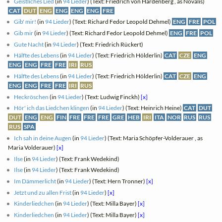
Geistliches Lied
(in
94 Lieder
) (Text: Friedrich von Hardenberg , as Novalis)
CAT
DUT
ENG
ENG
ENG
ENG
FRE
Gib' mir!
(in
94 Lieder
) (Text: Richard Fedor Leopold Dehmel)
ENG
FRE
POL
Gib mir
(in
94 Lieder
) (Text: Richard Fedor Leopold Dehmel)
ENG
FRE
POL
Gute Nacht
(in
94 Lieder
) (Text: Friedrich Rückert)
Hälfte des Lebens
(in
94 Lieder
) (Text: Friedrich Hölderlin)
CAT
CZE
ENG
ENG
ENG
FRE
FRE
IRI
RUS
Hälfte des Lebens
(in
94 Lieder
) (Text: Friedrich Hölderlin)
CAT
CZE
ENG
ENG
ENG
FRE
FRE
IRI
RUS
Heckröschen
(in
94 Lieder
) (Text: Ludwig Finckh)
[x]
Hör' ich das Liedchen klingen
(in
94 Lieder
) (Text: Heinrich Heine)
CAT
DUT
DUT
ENG
ENG
FIN
FRE
FRE
FRE
GRE
HEB
IRI
ITA
NOR
RUS
RUS
RUS
SPA
Ich sah in deine Augen
(in
94 Lieder
) (Text: Maria Schöpfer-Volderauer , as
Maria Volderauer)
[x]
Ilse
(in
94 Lieder
) (Text: Frank Wedekind)
Ilse
(in
94 Lieder
) (Text: Frank Wedekind)
Im Dämmerlicht
(in
94 Lieder
) (Text: Hern Tronner)
[x]
Jetzt und zu allen Frist
(in
94 Lieder
)
[x]
Kinderliedchen
(in
94 Lieder
) (Text: Milla Bayer)
[x]
Kinderliedchen
(in
94 Lieder
) (Text: Milla Bayer)
[x]