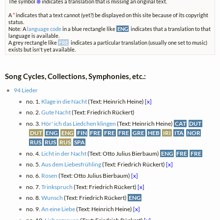
The symbol
⊗
indicates a translation that is missing an original text.
A
*
indicates that a text cannot (yet?) be displayed on this site because of its copyright
status.
Note: A
language code
in a blue rectangle like
ENG
indicates that a translation to that
language is available.
A grey rectangle like
FRE
indicates a particular translation (usually one set to music)
exists but isn't yet available.
Song Cycles, Collections, Symphonies, etc.:
94 Lieder
no. 1.
Klage in die Nacht
(Text: Heinrich Heine)
[x]
no. 2.
Gute Nacht
(Text: Friedrich Rückert)
no. 3.
Hör' ich das Liedchen klingen
(Text: Heinrich Heine)
CAT
DUT
DUT
ENG
ENG
FIN
FRE
FRE
FRE
GRE
HEB
IRI
ITA
NOR
RUS
RUS
RUS
SPA
no. 4.
Licht in der Nacht
(Text: Otto Julius Bierbaum)
ENG
FRE
FRE
no. 5.
Aus dem Liebesfrühling
(Text: Friedrich Rückert)
[x]
no. 6.
Rosen
(Text: Otto Julius Bierbaum)
[x]
no. 7.
Trinkspruch
(Text: Friedrich Rückert)
[x]
no. 8.
Wunsch
(Text: Friedrich Rückert)
ENG
no. 9.
An eine Liebe
(Text: Heinrich Heine)
[x]