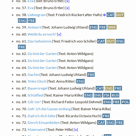
no. 56.
Eva
(Text: Bruno Ertler)
[x]
no. 57.
Eva
(Text: Bruno Ertler)
[x]
no. 58.
Liebesgram
(Text: Friedrich Rückert after Hafis)
⊗
CAT
DUT
ENG
FRE
no. 59.
Antwort
(Text: Johann Ludwig Uhland)
ENG
FRE
SWE
no. 60.
Weißt du es noch?
[x]
no. 61.
Das Geheimnis
(Text: Friedrich von Schiller)
CAT
DUT
ENG
FRE
no. 62.
Du bist der Garten
(Text: Anton Wildgans)
no. 63.
Du bist der Garten
(Text: Anton Wildgans)
no. 64.
Du bist der Garten
(Text: Anton Wildgans)
no. 65.
Nachts
(Text: Johann Ludwig Uhland)
FRE
no. 66.
Totes Glück
(Text: Anna Ritter)
ENG
no. 67.
Bauernregel
(Text: Johann Ludwig Uhland)
CAT
ENG
FRE
no. 68.
Schlaflied
(Text: Rainer Maria Rilke)
ENG
ENG
ITA
RUS
no. 69.
Gib' mir!
(Text: Richard Fedor Leopold Dehmel)
ENG
FRE
POL
no. 70.
Geh' ich die Gassen entlang
(Text: Rainer Maria Rilke)
no. 71.
Daß ich dich liebe
(Text: Ricarda Octavia Huch)
FRE
no. 72.
Durch Einsamkeiten
(Text: Anton Wildgans)
CAT
ENG
FRE
no. 73.
Maienwind
(Text: Peter Hille)
[x]