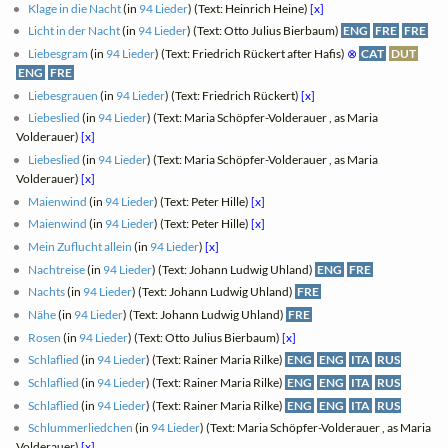
Klage in die Nacht
(in
94 Lieder
) (Text: Heinrich Heine)
[x]
Licht in der Nacht
(in
94 Lieder
) (Text: Otto Julius Bierbaum)
ENG
FRE
FRE
Liebesgram
(in
94 Lieder
) (Text: Friedrich Rückert after Hafis)
⊗
CAT
DUT
ENG
FRE
Liebesgrauen
(in
94 Lieder
) (Text: Friedrich Rückert)
[x]
Liebeslied
(in
94 Lieder
) (Text: Maria Schöpfer-Volderauer , as Maria
Volderauer)
[x]
Liebeslied
(in
94 Lieder
) (Text: Maria Schöpfer-Volderauer , as Maria
Volderauer)
[x]
Maienwind
(in
94 Lieder
) (Text: Peter Hille)
[x]
Maienwind
(in
94 Lieder
) (Text: Peter Hille)
[x]
Mein Zuflucht allein
(in
94 Lieder
)
[x]
Nachtreise
(in
94 Lieder
) (Text: Johann Ludwig Uhland)
ENG
FRE
Nachts
(in
94 Lieder
) (Text: Johann Ludwig Uhland)
FRE
Nähe
(in
94 Lieder
) (Text: Johann Ludwig Uhland)
FRE
Rosen
(in
94 Lieder
) (Text: Otto Julius Bierbaum)
[x]
Schlaflied
(in
94 Lieder
) (Text: Rainer Maria Rilke)
ENG
ENG
ITA
RUS
Schlaflied
(in
94 Lieder
) (Text: Rainer Maria Rilke)
ENG
ENG
ITA
RUS
Schlaflied
(in
94 Lieder
) (Text: Rainer Maria Rilke)
ENG
ENG
ITA
RUS
Schlummerliedchen
(in
94 Lieder
) (Text: Maria Schöpfer-Volderauer , as Maria
Volderauer)
[x]