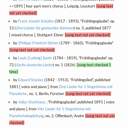
<<1895 [ four-part men's chorus ], Leipzig, Leuckart
[sung text
not yet checked]
by
Franz Joseph Schütky
(1817 - 1893), "Frühlingsglaube", op.
13 (
Drei Lieder für gemischte Stimmen
) no. 3, published 1877
[ mixed chorus ], Stuttgart: Ebner
[sung text not yet checked]
by
(Philipp) Friedrich Silcher
(1789 - 1860), "Frühlingsglaube"
[sung text not yet checked]
by
Louis [Ludwig] Spohr
(1784 - 1859), "Frühlingsglaube", op.
72 (
Sechs deutsche Lieder
) no. 1 (1826)
[sung text checked 1
time]
by
Eduard Stocker
(1842 - 1913), "Frühlingslied", published
1881 [ voice and piano ], from
Drei Lieder für 1 Singstimme mit
Pianoforte
, no. 1, Berlin, Fürstner
[sung text not yet checked]
by
Julius Stockhaus
, "Frühlingsglaube", published 1891 [ voice
and piano ], from
Vier Lieder für 1 Singstimme mit
Pianofortebegleitung
, no. 2, Offenbach, André
[sung text not yet
checked]