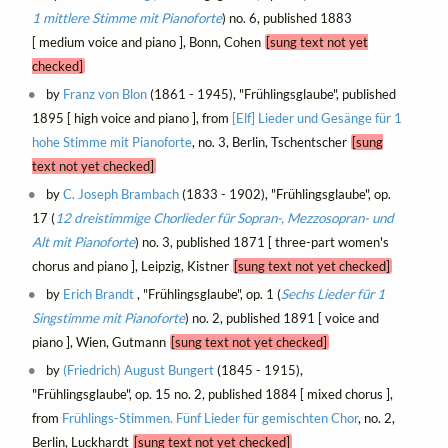
1 mittlere Stimme mit Pianoforte
) no. 6, published 1883
[ medium voice and piano ], Bonn, Cohen
[sung text not yet
checked]
by
Franz von Blon
(1861 - 1945), "Frühlingsglaube", published
1895 [ high voice and piano ], from
[Elf] Lieder und Gesänge für 1
hohe Stimme mit Pianoforte
, no. 3, Berlin, Tschentscher
[sung
text not yet checked]
by
C. Joseph Brambach
(1833 - 1902), "Frühlingsglaube", op.
17 (
12 dreistimmige Chorlieder für Sopran-, Mezzosopran- und
Alt mit Pianoforte
) no. 3, published 1871 [ three-part women's
chorus and piano ], Leipzig, Kistner
[sung text not yet checked]
by
Erich Brandt
, "Frühlingsglaube", op. 1 (
Sechs Lieder für 1
Singstimme mit Pianoforte
) no. 2, published 1891 [ voice and
piano ], Wien, Gutmann
[sung text not yet checked]
by
(Friedrich) August Bungert
(1845 - 1915),
"Frühlingsglaube", op. 15 no. 2, published 1884 [ mixed chorus ],
from
Frühlings-Stimmen. Fünf Lieder für gemischten Chor
, no. 2,
Berlin, Luckhardt
[sung text not yet checked]