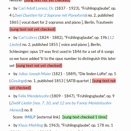
Neldner
[sung text not yet checked]
by
Carl Adolf Lorenz, Dr.
(1837 - 1923), "Frühlingsglaube", op.
4 (
Zwei Duetten für 2 Soprane mit Pianoforte
) no. 2, published
1865 [ vocal duet for 2 sopranos and piano ], Berlin, Trautwein
[sung text not yet checked]
by
Carl Lührss
(1824 - 1882), "Frühlingsglaube", op. 19b (
12
Lieder
) no. 2, published 1855 [ voice and piano ], Berlin,
Schlesinger; opus 19 was first used in 1846 for a set of 6 songs
so we have added 'b' to the opus number to distinguish this later
set
[sung text not yet checked]
by
Julius Joseph Maier
(1821 - 1889), "Die linden Lüfte", op. 5
(
Gesänge
) no. 1, published 1853 [ SATB quartet ]
[sung text not
yet checked]
by
Felix Mendelssohn
(1809 - 1847), "Frühlingsglaube", op. 9
(
Zwölf Lieder [nos. 7, 10, and 12 are by Fanny Mendelssohn-
Hensel]
) no. 8
Score:
IMSLP
[external link]
[sung text checked 1 time]
by
Klaus Miehling
(b. 1963), "Frühlingsglaube", op. 178 no. 1