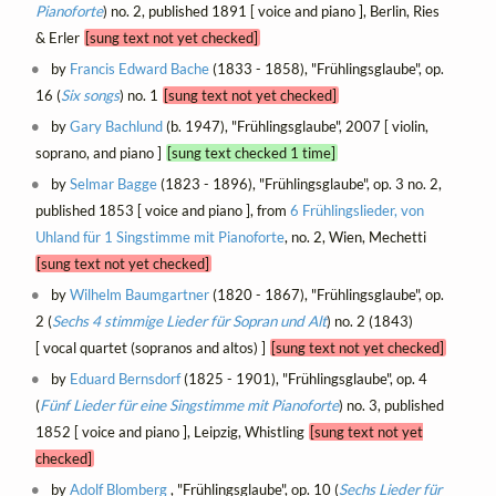
Pianoforte
) no. 2, published 1891 [ voice and piano ], Berlin, Ries
& Erler
[sung text not yet checked]
by
Francis Edward Bache
(1833 - 1858), "Frühlingsglaube", op.
16 (
Six songs
) no. 1
[sung text not yet checked]
by
Gary Bachlund
(b. 1947), "Frühlingsglaube", 2007 [ violin,
soprano, and piano ]
[sung text checked 1 time]
by
Selmar Bagge
(1823 - 1896), "Frühlingsglaube", op. 3 no. 2,
published 1853 [ voice and piano ], from
6 Frühlingslieder, von
Uhland für 1 Singstimme mit Pianoforte
, no. 2, Wien, Mechetti
[sung text not yet checked]
by
Wilhelm Baumgartner
(1820 - 1867), "Frühlingsglaube", op.
2 (
Sechs 4 stimmige Lieder für Sopran und Alt
) no. 2 (1843)
[ vocal quartet (sopranos and altos) ]
[sung text not yet checked]
by
Eduard Bernsdorf
(1825 - 1901), "Frühlingsglaube", op. 4
(
Fünf Lieder für eine Singstimme mit Pianoforte
) no. 3, published
1852 [ voice and piano ], Leipzig, Whistling
[sung text not yet
checked]
by
Adolf Blomberg
, "Frühlingsglaube", op. 10 (
Sechs Lieder für