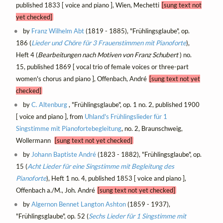
published 1833 [ voice and piano ], Wien, Mechetti
[sung text not
yet checked]
by
Franz Wilhelm Abt
(1819 - 1885), "Frühlingsglaube", op.
186 (
Lieder und Chöre für 3 Frauenstimmen mit Pianoforte
),
Heft 4 (
Bearbeitungen nach Motiven von Franz Schubert
) no.
15, published 1869 [ vocal trio of female voices or three-part
women's chorus and piano ], Offenbach, André
[sung text not yet
checked]
by
C. Altenburg
, "Frühlingsglaube", op. 1 no. 2, published 1900
[ voice and piano ], from
Uhland's Frühlingslieder für 1
Singstimme mit Pianofortebegleitung
, no. 2, Braunschweig,
Wollermann
[sung text not yet checked]
by
Johann Baptiste André
(1823 - 1882), "Frühlingsglaube", op.
15 (
Acht Lieder für eine Singstimme mit Begleitung des
Pianoforte
), Heft 1 no. 4, published 1853 [ voice and piano ],
Offenbach a./M., Joh. André
[sung text not yet checked]
by
Algernon Bennet Langton Ashton
(1859 - 1937),
"Frühlingsglaube", op. 52 (
Sechs Lieder für 1 Singstimme mit