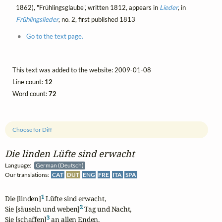
1862), "Frühlingsglaube", written 1812, appears in
Lieder
, in
Frühlingslieder
, no. 2, first published 1813
Go to the text page.
This text was added to the website: 2009-01-08
Line count:
12
Word count:
72
Choose for Diff
Die linden Lüfte sind erwacht
Language:
German (Deutsch)
Our translations:
CAT
DUT
ENG
FRE
ITA
SPA
1
Die [linden]
 Lüfte sind erwacht,

2
Sie [säuseln und weben]
 Tag und Nacht,

3
Sie [schaffen]
 an allen Enden.
