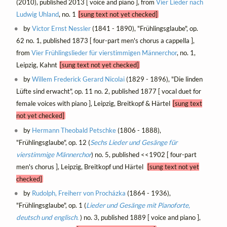
(2010), published 2013 [ voice and piano ], from
Vier Lieder nach
Ludwig Uhland
, no. 1
[sung text not yet checked]
by
Victor Ernst Nessler
(1841 - 1890), "Frühlingsglaube", op.
62 no. 1, published 1873 [ four-part men's chorus a cappella ],
from
Vier Frühlingslieder für vierstimmigen Männerchor
, no. 1,
Leipzig, Kahnt
[sung text not yet checked]
by
Willem Frederick Gerard Nicolai
(1829 - 1896), "Die linden
Lüfte sind erwacht", op. 11 no. 2, published 1877 [ vocal duet for
female voices with piano ], Leipzig, Breitkopf & Härtel
[sung text
not yet checked]
by
Hermann Theobald Petschke
(1806 - 1888),
"Frühlingsglaube", op. 12 (
Sechs Lieder und Gesänge für
vierstimmige Männerchor
) no. 5, published <<1902 [ four-part
men's chorus ], Leipzig, Breitkopf und Härtel
[sung text not yet
checked]
by
Rudolph, Freiherr von Procházka
(1864 - 1936),
"Frühlingsglaube", op. 1 (
Lieder und Gesänge mit Pianoforte,
deutsch und englisch.
) no. 3, published 1889 [ voice and piano ],