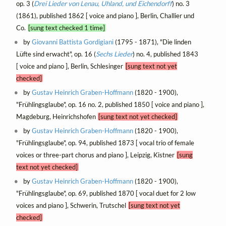
op. 3 (
Drei Lieder von Lenau, Uhland, und Eichendorff
) no. 3
(1861), published 1862 [ voice and piano ], Berlin, Challier und
Co.
[sung text checked 1 time]
by
Giovanni Battista Gordigiani
(1795 - 1871), "Die linden
Lüfte sind erwacht", op. 16 (
Sechs Lieder
) no. 4, published 1843
[ voice and piano ], Berlin, Schlesinger
[sung text not yet
checked]
by
Gustav Heinrich Graben-Hoffmann
(1820 - 1900),
"Frühlingsglaube", op. 16 no. 2, published 1850 [ voice and piano ],
Magdeburg, Heinrichshofen
[sung text not yet checked]
by
Gustav Heinrich Graben-Hoffmann
(1820 - 1900),
"Frühlingsglaube", op. 94, published 1873 [ vocal trio of female
voices or three-part chorus and piano ], Leipzig, Kistner
[sung
text not yet checked]
by
Gustav Heinrich Graben-Hoffmann
(1820 - 1900),
"Frühlingsglaube", op. 69, published 1870 [ vocal duet for 2 low
voices and piano ], Schwerin, Trutschel
[sung text not yet
checked]