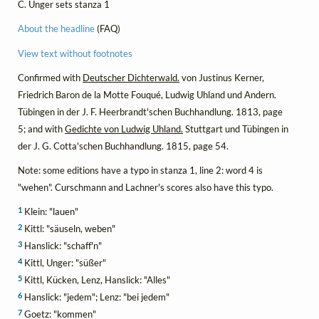
C. Unger sets stanza 1
About the headline
(FAQ)
View text without footnotes
Confirmed with
Deutscher Dichterwald.
von Justinus Kerner,
Friedrich Baron de la Motte Fouqué, Ludwig Uhland und Andern.
Tübingen in der J. F. Heerbrandt'schen Buchhandlung. 1813, page
5; and with
Gedichte von Ludwig Uhland.
Stuttgart und Tübingen in
der J. G. Cotta'schen Buchhandlung. 1815, page 54.
Note: some editions have a typo in stanza 1, line 2: word 4 is
"wehen". Curschmann and Lachner's scores also have this typo.
1
Klein: "lauen"
2
Kittl: "säuseln, weben"
3
Hanslick: "schaff'n"
4
Kittl, Unger: "süßer"
5
Kittl, Kücken, Lenz, Hanslick: "Alles"
6
Hanslick: "jedem"; Lenz: "bei jedem"
7
Goetz: "kommen"