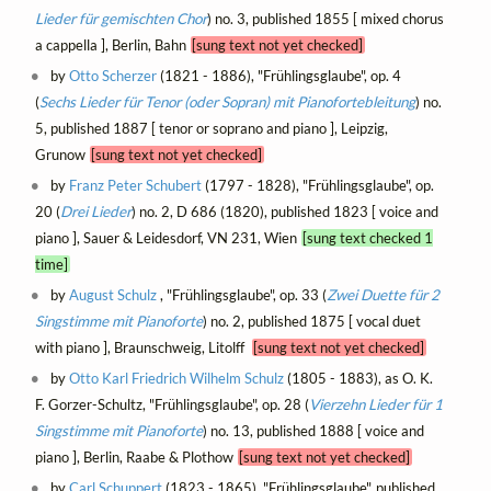
Lieder für gemischten Chor
) no. 3, published 1855 [ mixed chorus
a cappella ], Berlin, Bahn
[sung text not yet checked]
by
Otto Scherzer
(1821 - 1886), "Frühlingsglaube", op. 4
(
Sechs Lieder für Tenor (oder Sopran) mit Pianofortebleitung
) no.
5, published 1887 [ tenor or soprano and piano ], Leipzig,
Grunow
[sung text not yet checked]
by
Franz Peter Schubert
(1797 - 1828), "Frühlingsglaube", op.
20 (
Drei Lieder
) no. 2, D 686 (1820), published 1823 [ voice and
piano ], Sauer & Leidesdorf, VN 231, Wien
[sung text checked 1
time]
by
August Schulz
, "Frühlingsglaube", op. 33 (
Zwei Duette für 2
Singstimme mit Pianoforte
) no. 2, published 1875 [ vocal duet
with piano ], Braunschweig, Litolff
[sung text not yet checked]
by
Otto Karl Friedrich Wilhelm Schulz
(1805 - 1883), as O. K.
F. Gorzer-Schultz, "Frühlingsglaube", op. 28 (
Vierzehn Lieder für 1
Singstimme mit Pianoforte
) no. 13, published 1888 [ voice and
piano ], Berlin, Raabe & Plothow
[sung text not yet checked]
by
Carl Schuppert
(1823 - 1865), "Frühlingsglaube", published