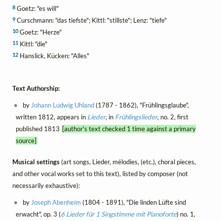
8
Goetz: "es will"
9
Curschmann: "das tiefste"; Kittl: "stillste"; Lenz: "tiefe"
10
Goetz: "Herze"
11
Kittl: "die"
12
Hanslick, Kücken: "Alles"
Text Authorship:
by
Johann Ludwig Uhland
(1787 - 1862), "Frühlingsglaube",
written 1812, appears in
Lieder
, in
Frühlingslieder
, no. 2, first
published 1813
[author's text checked 1 time against a primary
source]
Musical settings
(art songs, Lieder, mélodies, (etc.), choral pieces,
and other vocal works set to this text), listed by composer (not
necessarily exhaustive):
by
Joseph Abenheim
(1804 - 1891), "Die linden Lüfte sind
erwacht", op. 3 (
6 Lieder für 1 Singstimme mit Pianoforte
) no. 1,