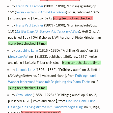
by
Franz Paul Lachner
(1803 - 1890), "Frühlingsglaube", op.
152 (
Sechs Lieder für Alt mit Pianoforte
) no. 4, published 1876
[ alto and piano ], Leipzig, Seitz
[sung text not yet checked]
by
Franz Paul Lachner
(1803 - 1890), "Frühlingsglaube", op.
110 (
12 Gesänge für Sopran, Alt, Tenor und Bass
), Heft 2 no. 7,
published 1859 [ SATB chorus ], Winterthur: J. Rieter-Biederman
[sung text checked 1 time]
by
Josephine Lang
(1815 - 1880), "Frühlings-Glaube", op. 25
(
Sechs Lieder
) no. 1 (1833), published 1860, rev. 1857 [ voice
and piano ], Leipzig: Friedrich Kistner
[sung text checked 1 time]
by
Leopold Lenz
(1803 - 1862), "Frühligsglaube", op. 8, Heft 1
(
Frühlingslieder
) no. 2 [ voice and piano ], from
Frühlings- und
Wanderlieder von Uhland mit Begleitung des Piano-Forte
, no. 2
[sung text checked 1 time]
by
Otto Lohse
(1858 - 1925), "Frühlingsglaube", op. 5 no. 2,
published 1890 [ voice and piano ], from
Lied und Liebe. Fünf
Gesänge für 1 Singstimme mit Pianofortebegleitung
, no. 2, Riga,