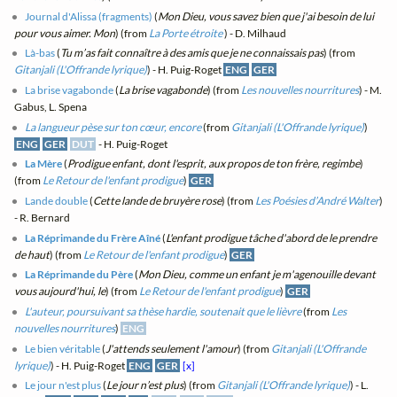
Journal d'Alissa (fragments)
(
Mon Dieu, vous savez bien que j'ai besoin de lui
pour vous aimer. Mon
) (from
La Porte étroite
) - D. Milhaud
Là-bas
(
Tu m’as fait connaître à des amis que je ne connaissais pas
) (from
Gitanjali (L'Offrande lyrique)
) - H. Puig-Roget
ENG
GER
La brise vagabonde
(
La brise vagabonde
) (from
Les nouvelles nourritures
) - M.
Gabus, L. Spena
La langueur pèse sur ton cœur, encore
(from
Gitanjali (L'Offrande lyrique)
)
ENG
GER
DUT
- H. Puig-Roget
La Mère
(
Prodigue enfant, dont l'esprit, aux propos de ton frère, regimbe
)
(from
Le Retour de l'enfant prodigue
)
GER
Lande double
(
Cette lande de bruyère rose
) (from
Les Poésies d’André Walter
)
- R. Bernard
La Réprimande du Frère Aîné
(
L'enfant prodigue tâche d'abord de le prendre
de haut
) (from
Le Retour de l'enfant prodigue
)
GER
La Réprimande du Père
(
Mon Dieu, comme un enfant je m'agenouille devant
vous aujourd'hui, le
) (from
Le Retour de l'enfant prodigue
)
GER
L'auteur, poursuivant sa thèse hardie, soutenait que le lièvre
(from
Les
nouvelles nourritures
)
ENG
Le bien véritable
(
J'attends seulement l'amour
) (from
Gitanjali (L'Offrande
lyrique)
) - H. Puig-Roget
ENG
GER
[x]
Le jour n'est plus
(
Le jour n’est plus
) (from
Gitanjali (L'Offrande lyrique)
) - L.