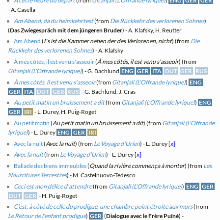
À cette heure du départ
(from
Gitanjali (L'Offrande lyrique)
)
ENG
GER
GER
- A. Casella
Am Abend, da du heimkehrtest
(from
Die Rückkehr des verlorenen Sohnes
)
(
Das Zwiegespräch mit dem jüngeren Bruder
) - A. Klafsky, H. Reutter
Am Abend
(
Es ist die Kammer neben der des Verlorenen, nicht
) (from
Die
Rückkehr des verlorenen Sohnes
) - A. Klafsky
À mes côtés, il est venu s'asseoir
(
À mes côtés, il est venu s'asseoir
) (from
Gitanjali (L'Offrande lyrique)
) - G. Bachlund
ENG
GER
ITA
DUT
GER
RUS
À mes côtés, il est venu s'asseoir
(from
Gitanjali (L'Offrande lyrique)
)
ENG
GER
ITA
DUT
GER
RUS
- G. Bachlund, J. Cras
Au petit matin un bruissement a dit
(from
Gitanjali (L'Offrande lyrique)
)
ENG
GER
IRI
- L. Durey, H. Puig-Roget
Au petit matin
(
Au petit matin un bruissement a dit
) (from
Gitanjali (L'Offrande
lyrique)
) - L. Durey
ENG
GER
IRI
Avec la nuit
(
Avec la nuit
) (from
Le Voyage d'Urien
) - L. Durey
[x]
Avec la nuit
(from
Le Voyage d'Urien
) - L. Durey
[x]
Ballade des biens immeubles
(
Quand la rivière commença à monter
) (from
Les
Nourritures Terrestres
) - M. Castelnuovo-Tedesco
Ceci est mon délice d’attendre
(from
Gitanjali (L'Offrande lyrique)
)
ENG
GER
DUT
GER
- H. Puig-Roget
C'est, à côté de celle du prodigue, une chambre point étroite aux murs
(from
Le Retour de l'enfant prodigue
)
GER
(
Dialogue avec le Frère Puîné
) -