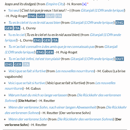
leaps and its dodges
) (from
Empire City
) - N. Rorem
[x]
*
Toi seul
(
C’est toi que je veux ! toi seul ! —
) (from
Gitanjali (L'Offrande lyrique)
)
- H. Puig-Roget
ENG
GER
DUT
ITA
Tu es le ciel et tu es le nid aussi bien
(from
Gitanjali (L'Offrande lyrique)
)
ENG
GER
ITA
- L. Durey
Tu es le ciel
(
Tu es le ciel et tu es le nid aussi bien
) (from
Gitanjali (L'Offrande
lyrique)
) - L. Durey
ENG
GER
ITA
Tu m’as fait connaître à des amis que je ne connaissais pas
(from
Gitanjali
(L'Offrande lyrique)
)
ENG
GER
- H. Puig-Roget
Tu m’as fait infini, tel est ton plaisir
(from
Gitanjali (L'Offrande lyrique)
)
DUT
ENG
GER
ITA
Voici que se fait si furtive
(from
Les nouvelles nourritures
) - M. Gabus (La brise
vagabonde)
Voici que se fait si furtive
(
Voici que se fait si furtive
) (from
Les nouvelles
nourritures
) - M. Gabus
Warum hast du mich so lange verlassen
(from
Die Rückkehr des verlorenen
Sohnes
) (
Die Mutter
) - H. Reutter
Wenn der verlorene Sohn, nach einer langen Abwesenheit
(from
Die Rückkehr
des verlorenen Sohnes
) - H. Reutter (Der verlorene Sohn)
Wenn der verlorene Sohn
(from
Die Rückkehr des verlorenen Sohnes
) (
Der
verlorene Sohn
) - H. Reutter