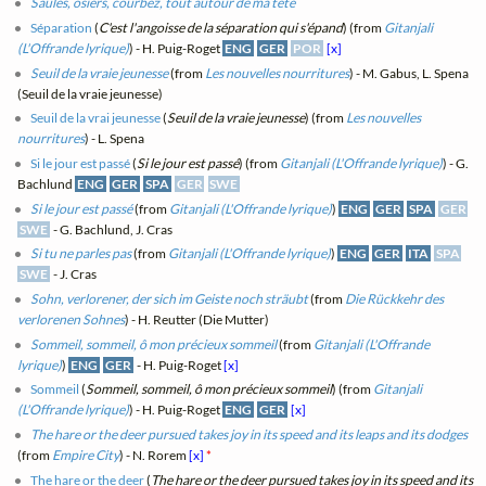
Saules, osiers, courbez, tout autour de ma tête
Séparation
(
C'est l'angoisse de la séparation qui s'épand
) (from
Gitanjali
(L'Offrande lyrique)
) - H. Puig-Roget
ENG
GER
POR
[x]
Seuil de la vraie jeunesse
(from
Les nouvelles nourritures
) - M. Gabus, L. Spena
(Seuil de la vraie jeunesse)
Seuil de la vrai jeunesse
(
Seuil de la vraie jeunesse
) (from
Les nouvelles
nourritures
) - L. Spena
Si le jour est passé
(
Si le jour est passé
) (from
Gitanjali (L'Offrande lyrique)
) - G.
Bachlund
ENG
GER
SPA
GER
SWE
Si le jour est passé
(from
Gitanjali (L'Offrande lyrique)
)
ENG
GER
SPA
GER
SWE
- G. Bachlund, J. Cras
Si tu ne parles pas
(from
Gitanjali (L'Offrande lyrique)
)
ENG
GER
ITA
SPA
SWE
- J. Cras
Sohn, verlorener, der sich im Geiste noch sträubt
(from
Die Rückkehr des
verlorenen Sohnes
) - H. Reutter (Die Mutter)
Sommeil, sommeil, ô mon précieux sommeil
(from
Gitanjali (L'Offrande
lyrique)
)
ENG
GER
- H. Puig-Roget
[x]
Sommeil
(
Sommeil, sommeil, ô mon précieux sommeil
) (from
Gitanjali
(L'Offrande lyrique)
) - H. Puig-Roget
ENG
GER
[x]
The hare or the deer pursued takes joy in its speed and its leaps and its dodges
(from
Empire City
) - N. Rorem
[x]
*
The hare or the deer
(
The hare or the deer pursued takes joy in its speed and its