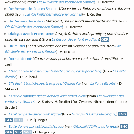
Abwesenheit
) (from
Die Rückkehr des verlorenen Sohnes
) - H. Reutter
Der Verweis des älteren Bruders
(
Der verlorene Sohn versucht zuerst, ihn von
oben
) (from
Die Rückkehr des verlorenen Sohnes
) - H. Reutter
Der Verweis des Vaters
(
Mein Gott, wie ein Kind knie ich heute vor dir
) (from
Die Rückkehr des verlorenen Sohnes
) - H. Reutter
Dialogue avec le Frère Puîné
(
C'est, à côté de celle du prodigue, une chambre
point étroite aux murs
) (from
Le Retour de l'enfant prodigue
)
GER
Die Mutter
(
Sohn, verlorener, der sich im Geiste noch sträubt
) (from
Die
Rückkehr des verlorenen Sohnes
) - H. Reutter
Dormir, dormir
(
Courbez-vous, penchez-vous tout autour de ma tête
) - M.
Jaëll
Efforcez-vous d'entrer par la porte étroite, car la porte large
(from
La Porte
étroite
) - D. Milhaud
Elle devint tout-à-coup très grave. "Quand il a
(from
La Porte étroite
) - D.
Milhaud
Es ist die Kammer neben der des Verlorenen, nicht
(from
Die Rückkehr des
verlorenen Sohnes
) - A. Klafsky, H. Reutter (Das Zwiegespräch mit dem jüngeren
Bruder)
Est-il temps de lancer ma barque ?
(from
Gitanjali (L'Offrande lyrique)
)
ENG
GER
DUT
- H. Puig-Roget
Es-tu dehors par cette nuit d’orage
(from
Gitanjali (L'Offrande lyrique)
)
ENG
GER
GER
SWE
- H. Puig-Roget