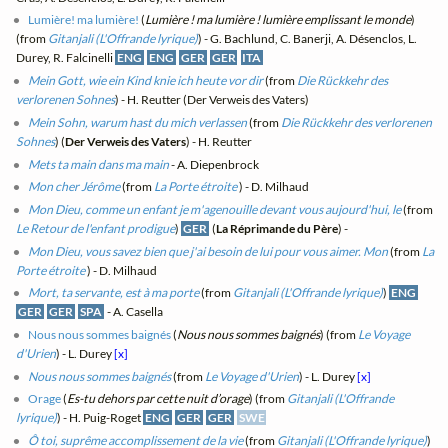
Lumière! ma lumière!
(
Lumière ! ma lumière ! lumière emplissant le monde
)
(from
Gitanjali (L'Offrande lyrique)
) - G. Bachlund, C. Banerji, A. Désenclos, L.
Durey, R. Falcinelli
ENG
ENG
GER
GER
ITA
Mein Gott, wie ein Kind knie ich heute vor dir
(from
Die Rückkehr des
verlorenen Sohnes
) - H. Reutter (Der Verweis des Vaters)
Mein Sohn, warum hast du mich verlassen
(from
Die Rückkehr des verlorenen
Sohnes
) (
Der Verweis des Vaters
) - H. Reutter
Mets ta main dans ma main
- A. Diepenbrock
Mon cher Jérôme
(from
La Porte étroite
) - D. Milhaud
Mon Dieu, comme un enfant je m'agenouille devant vous aujourd'hui, le
(from
Le Retour de l'enfant prodigue
)
GER
(
La Réprimande du Père
) -
Mon Dieu, vous savez bien que j'ai besoin de lui pour vous aimer. Mon
(from
La
Porte étroite
) - D. Milhaud
Mort, ta servante, est à ma porte
(from
Gitanjali (L'Offrande lyrique)
)
ENG
GER
GER
SPA
- A. Casella
Nous nous sommes baignés
(
Nous nous sommes baignés
) (from
Le Voyage
d'Urien
) - L. Durey
[x]
Nous nous sommes baignés
(from
Le Voyage d'Urien
) - L. Durey
[x]
Orage
(
Es-tu dehors par cette nuit d’orage
) (from
Gitanjali (L'Offrande
lyrique)
) - H. Puig-Roget
ENG
GER
GER
SWE
Ô toi, suprême accomplissement de la vie
(from
Gitanjali (L'Offrande lyrique)
)