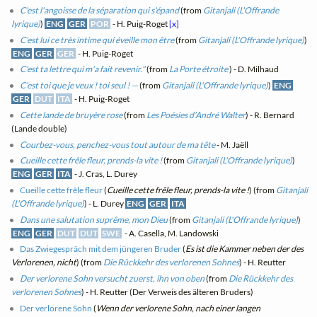
C'est l'angoisse de la séparation qui s'épand
(from
Gitanjali (L'Offrande
lyrique)
)
ENG
GER
POR
- H. Puig-Roget
[x]
C’est lui ce très intime qui éveille mon être
(from
Gitanjali (L'Offrande lyrique)
)
ENG
GER
GER
- H. Puig-Roget
C'est ta lettre qui m'a fait revenir."
(from
La Porte étroite
) - D. Milhaud
C’est toi que je veux ! toi seul ! —
(from
Gitanjali (L'Offrande lyrique)
)
ENG
GER
DUT
ITA
- H. Puig-Roget
Cette lande de bruyère rose
(from
Les Poésies d’André Walter
) - R. Bernard
(Lande double)
Courbez-vous, penchez-vous tout autour de ma tête
- M. Jaëll
Cueille cette frêle fleur, prends-la vite !
(from
Gitanjali (L'Offrande lyrique)
)
ENG
GER
ITA
- J. Cras, L. Durey
Cueille cette frêle fleur
(
Cueille cette frêle fleur, prends-la vite !
) (from
Gitanjali
(L'Offrande lyrique)
) - L. Durey
ENG
GER
ITA
Dans une salutation suprême, mon Dieu
(from
Gitanjali (L'Offrande lyrique)
)
ENG
GER
DUT
DUT
SWE
- A. Casella, M. Landowski
Das Zwiegespräch mit dem jüngeren Bruder
(
Es ist die Kammer neben der des
Verlorenen, nicht
) (from
Die Rückkehr des verlorenen Sohnes
) - H. Reutter
Der verlorene Sohn versucht zuerst, ihn von oben
(from
Die Rückkehr des
verlorenen Sohnes
) - H. Reutter (Der Verweis des älteren Bruders)
Der verlorene Sohn
(
Wenn der verlorene Sohn, nach einer langen