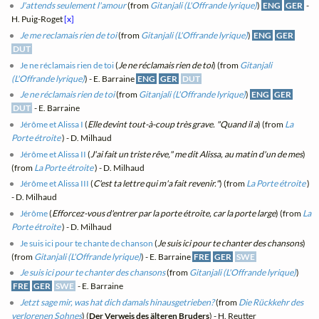
J'attends seulement l'amour
(from
Gitanjali (L'Offrande lyrique)
)
ENG
GER
-
H. Puig-Roget
[x]
Je me reclamais rien de toi
(from
Gitanjali (L'Offrande lyrique)
)
ENG
GER
DUT
Je ne réclamais rien de toi
(
Je ne réclamais rien de toi
) (from
Gitanjali
(L'Offrande lyrique)
) - E. Barraine
ENG
GER
DUT
Je ne réclamais rien de toi
(from
Gitanjali (L'Offrande lyrique)
)
ENG
GER
DUT
- E. Barraine
Jérôme et Alissa I
(
Elle devint tout-à-coup très grave. "Quand il a
) (from
La
Porte étroite
) - D. Milhaud
Jérôme et Alissa II
(
J'ai fait un triste rêve," me dit Alissa, au matin d'un de mes
)
(from
La Porte étroite
) - D. Milhaud
Jérôme et Alissa III
(
C'est ta lettre qui m'a fait revenir."
) (from
La Porte étroite
)
- D. Milhaud
Jérôme
(
Efforcez-vous d'entrer par la porte étroite, car la porte large
) (from
La
Porte étroite
) - D. Milhaud
Je suis ici pour te chante de chanson
(
Je suis ici pour te chanter des chansons
)
(from
Gitanjali (L'Offrande lyrique)
) - E. Barraine
FRE
GER
SWE
Je suis ici pour te chanter des chansons
(from
Gitanjali (L'Offrande lyrique)
)
FRE
GER
SWE
- E. Barraine
Jetzt sage mir, was hat dich damals hinausgetrieben?
(from
Die Rückkehr des
verlorenen Sohnes
) (
Der Verweis des älteren Bruders
) - H. Reutter