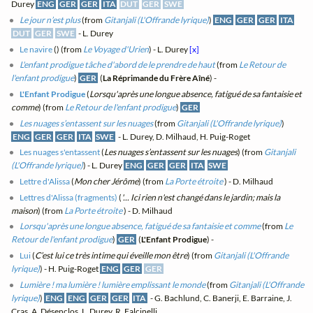
Durey
ENG
GER
GER
ITA
DUT
GER
SWE
Le jour n’est plus
(from
Gitanjali (L'Offrande lyrique)
)
ENG
GER
GER
ITA
DUT
GER
SWE
- L. Durey
Le navire
(
) (from
Le Voyage d'Urien
) - L. Durey
[x]
L'enfant prodigue tâche d'abord de le prendre de haut
(from
Le Retour de
l'enfant prodigue
)
GER
(
La Réprimande du Frère Aîné
) -
L'Enfant Prodigue
(
Lorsqu'après une longue absence, fatigué de sa fantaisie et
comme
) (from
Le Retour de l'enfant prodigue
)
GER
Les nuages s’entassent sur les nuages
(from
Gitanjali (L'Offrande lyrique)
)
ENG
GER
GER
ITA
SWE
- L. Durey, D. Milhaud, H. Puig-Roget
Les nuages s'entassent
(
Les nuages s’entassent sur les nuages
) (from
Gitanjali
(L'Offrande lyrique)
) - L. Durey
ENG
GER
GER
ITA
SWE
Lettre d'Alissa
(
Mon cher Jérôme
) (from
La Porte étroite
) - D. Milhaud
Lettres d'Alissa (fragments)
(
'... Ici rien n'est changé dans le jardin; mais la
maison
) (from
La Porte étroite
) - D. Milhaud
Lorsqu'après une longue absence, fatigué de sa fantaisie et comme
(from
Le
Retour de l'enfant prodigue
)
GER
(
L'Enfant Prodigue
) -
Lui
(
C’est lui ce très intime qui éveille mon être
) (from
Gitanjali (L'Offrande
lyrique)
) - H. Puig-Roget
ENG
GER
GER
Lumière ! ma lumière ! lumière emplissant le monde
(from
Gitanjali (L'Offrande
lyrique)
)
ENG
ENG
GER
GER
ITA
- G. Bachlund, C. Banerji, E. Barraine, J.
Cras, A. Désenclos, L. Durey, R. Falcinelli