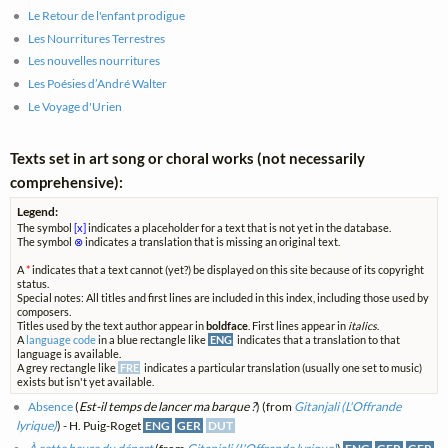
Le Retour de l'enfant prodigue
Les Nourritures Terrestres
Les nouvelles nourritures
Les Poésies d’André Walter
Le Voyage d'Urien
Texts set in art song or choral works (not necessarily
comprehensive):
Legend:
The symbol
[x]
indicates a placeholder for a text that is not yet in the database.
The symbol
⊗
indicates a translation that is missing an original text.
A
*
indicates that a text cannot (yet?) be displayed on this site because of its copyright
status.
Special notes: All titles and first lines are included in this index, including those used by
composers.
Titles used by the text author appear in
boldface
. First lines appear in
italics
.
A
language code
in a blue rectangle like
ENG
indicates that a translation to that
language is available.
A grey rectangle like
FRE
indicates a particular translation (usually one set to music)
exists but isn't yet available.
Absence
(
Est-il temps de lancer ma barque ?
) (from
Gitanjali (L'Offrande
lyrique)
) - H. Puig-Roget
ENG
GER
DUT