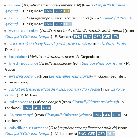
Évasion
(
Au petit matin un bruissement a dit
) (from
Gitanjali (L'Offrande
lyrique)
) - H. Puig-Roget
ENG
GER
IRI
Éveille-toi
(
La langueur pèse sur ton cœur, encore
) (from
Gitanjali (L'Offrande
lyrique)
) - H. Puig-Roget
ENG
GER
DUT
Hymne à la lumière
(
Lumière ! ma lumière ! lumière emplissant le monde
) (from
Gitanjali (L'Offrande lyrique)
) - E. Barraine
ENG
ENG
GER
GER
ITA
'... Ici rien n'est changé dans le jardin; mais la maison
(from
La Porte étroite
) -
D. Milhaud
Incantation
(
Mets ta main dans ma main
) - A. Diepenbrock
Ivre d'insouciance
(
Ivre d'insouciance
) (from
Les nouvelles nourritures
) - M.
Gabus
Ivre d'insouciance
(from
Les nouvelles nourritures
) - M. Gabus (Seuil de la
vraie jeunesse)
J'ai fait un triste rêve," me dit Alissa, au matin d'un de mes
(from
La Porte
étroite
) - D. Milhaud
J'ai mon congé
(
J’ai mon congé !
) (from
Gitanjali (L'Offrande lyrique)
) - M.
Landowski
ENG
GER
GER
J’ai mon congé !
(from
Gitanjali (L'Offrande lyrique)
)
ENG
GER
GER
- M.
Landowski
J'ai veillé pour t'attendre
(
Ô toi, suprême accomplissement de la vie
) (from
Gitanjali (L'Offrande lyrique)
) - M. Landowski
ENG
GER
GER
DUT