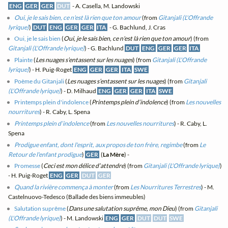
ENG
GER
GER
DUT
- A. Casella, M. Landowski
Oui, je le sais bien, ce n'est là rien que ton amour
(from
Gitanjali (L'Offrande
lyrique)
)
DUT
ENG
GER
GER
ITA
- G. Bachlund, J. Cras
Oui, je le sais bien
(
Oui, je le sais bien, ce n'est là rien que ton amour
) (from
Gitanjali (L'Offrande lyrique)
) - G. Bachlund
DUT
ENG
GER
GER
ITA
Plainte
(
Les nuages s’entassent sur les nuages
) (from
Gitanjali (L'Offrande
lyrique)
) - H. Puig-Roget
ENG
GER
GER
ITA
SWE
Poème du Gitanjali
(
Les nuages s’entassent sur les nuages
) (from
Gitanjali
(L'Offrande lyrique)
) - D. Milhaud
ENG
GER
GER
ITA
SWE
Printemps plein d'indolence
(
Printemps plein d’indolence
) (from
Les nouvelles
nourritures
) - R. Caby, L. Spena
Printemps plein d’indolence
(from
Les nouvelles nourritures
) - R. Caby, L.
Spena
Prodigue enfant, dont l'esprit, aux propos de ton frère, regimbe
(from
Le
Retour de l'enfant prodigue
)
GER
(
La Mère
) -
Promesse
(
Ceci est mon délice d’attendre
) (from
Gitanjali (L'Offrande lyrique)
)
- H. Puig-Roget
ENG
GER
DUT
GER
Quand la rivière commença à monter
(from
Les Nourritures Terrestres
) - M.
Castelnuovo-Tedesco (Ballade des biens immeubles)
Salutation suprême
(
Dans une salutation suprême, mon Dieu
) (from
Gitanjali
(L'Offrande lyrique)
) - M. Landowski
ENG
GER
DUT
DUT
SWE