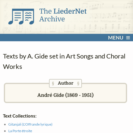
MENU
Texts by A. Gide set in Art Songs and Choral
Works
Author
§
§
André Gide (1869 - 1951)
Text Collections:
Gitanjali (L'Offrande lyrique)
La Porte étroite