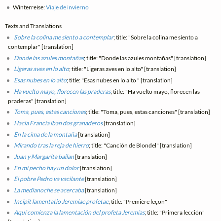
Winterreise:
Viaje de invierno
Texts and Translations
Sobre la colina me siento a contemplar
; title: "Sobre la colina me siento a
contemplar" [translation]
Donde las azules montañas
; title: "Donde las azules montañas" [translation]
Ligeras aves en lo alto
; title: "Ligeras aves en lo alto" [translation]
Esas nubes en lo alto
; title: "Esas nubes en lo alto " [translation]
Ha vuelto mayo, florecen las praderas
; title: "Ha vuelto mayo, florecen las
praderas" [translation]
Toma, pues, estas canciones
; title: "Toma, pues, estas canciones" [translation]
Hacia Francia iban dos granaderos
[translation]
En la cima de la montaña
[translation]
Mirando tras la reja de hierro
; title: "Canción de Blondel" [translation]
Juan y Margarita bailan
[translation]
En mi pecho hay un dolor
[translation]
El pobre Pedro va vacilante
[translation]
La medianoche se acercaba
[translation]
Incipit lamentatio Jeremiae profetae
; title: "Première leçon"
Aquí comienza la lamentación del profeta Jeremías
; title: "Primera lección"