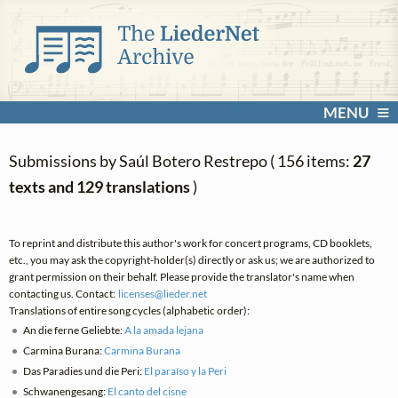
MENU
Submissions by Saúl Botero Restrepo ( 156 items:
27
texts and 129 translations
)
To reprint and distribute this author's work for concert programs, CD booklets,
etc., you may ask the copyright-holder(s) directly or ask us; we are authorized to
grant permission on their behalf. Please provide the translator's name when
contacting us. Contact:
licenses@
lieder.
net
Translations of entire song cycles (alphabetic order):
An die ferne Geliebte:
A la amada lejana
Carmina Burana:
Carmina Burana
Das Paradies und die Peri:
El paraíso y la Peri
Schwanengesang:
El canto del cisne