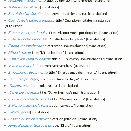
Ardiendo interiormente
; title: "Ardiendo interiormente" [translation]
Antes vivía en el lago
[translation]
Soy el abad de Cucaña
; title: "Soy el abad de Cucaña" [translation]
Cuando en la taberna estamos
; title: "Cuando en la taberna estamos"
[translation]
El amor vuela por doquier
; title: "El amor vuela por doquier" [translation]
El día, la noche y todo
; title: "El día, la noche y todo" [translation]
Estaba una muchacha
; title: "Estaba una muchacha" [translation]
Mi pecho lleno
; title: "Mi pecho lleno" [translation]
Si un joven y una muchacha
; title: "Si un joven y una muchacha" [translation]
Ven, ven, vendrás
; title: "Ven, ven, vendrás" [translation]
En la balanza de mi mente
; title: "En la balanza de mi mente" [translation]
Es un tiempo alegre
; title: "Es un tiempo alegre" [translation]
¡Dulzura mía
; title: "Dulzura mía" [translation]
¡Salve, hermosísima
; title: "Salve, hermosísima" [translation]
Como un extraño he venido
; title: "Buenas noches" [translation]
El viento juega con la veleta
; title: "La veleta" [translation]
Heladas gotas
[translation]
En vano busco en la nieve
; title: "Congelación" [translation]
Junto al pozo ante la puerta
; title: "El tilo " [translation]