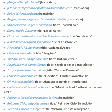
¡Abajo, al templo del Sol!
[translation]
¡Oh santas lágrimas de profundo arrepentimiento
[translation]
Sobre la tierra de Egipto
[translation]
Alegría, eterna alegría, mi tarea está cumplida
[translation]
Sto crescendo un gentil cardellino
; title: "Il cardellino "
Dans l'Isle de Cythere
; title: "Les solitaires"
Qu'on ne me dise plus que c'est la seule absence
; title: "Air sérieux"
Il faut aimer dès qu'on sçait plaire
; title: "La pastorelle"
A Aragó n'hi ha una dama
; title: "La dama d'Aragó "
Dèus vos salve, María
; title: "Pregária "
Tant que vivrai en âge florissant
; title: "Tant que vivrai "
J'avois pris mes pantouflettes
; title: "J'avais pris mes pantouflettes "
Toi qui, près de ma bien-aimée
; title: "Oscar et Dermide"
O misterium ineffabile
; title: "Elévation: O misterium ineffabile"
Oh misterio inefable
; title: "Oh misterio inefable" [translation]
Laetentur coeli et exultet terra
; title: "Motet de Saint Barthélémy : Lætentur
cœli"
Alégrense los cielos y regocíjese la tierra
[translation]
Reina del Cielo, alégrate, aleluya
; title: "Reina del Cielo" [translation]
Victoria, Christo resurgenti
; title: "Victoria, Christo resurgenti"