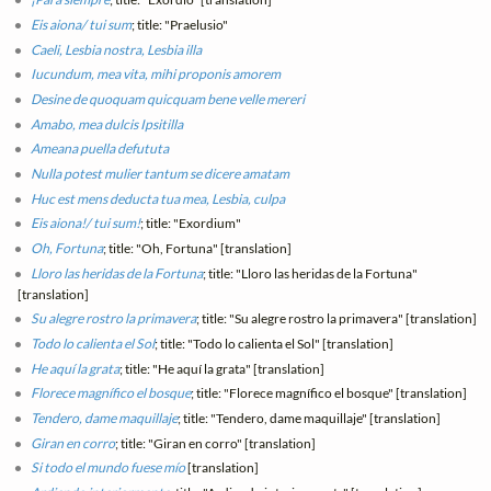
Eis aiona/ tui sum
; title: "Praelusio"
Caeli, Lesbia nostra, Lesbia illa
Iucundum, mea vita, mihi proponis amorem
Desine de quoquam quicquam bene velle mereri
Amabo, mea dulcis Ipsitilla
Ameana puella defututa
Nulla potest mulier tantum se dicere amatam
Huc est mens deducta tua mea, Lesbia, culpa
Eis aiona!/ tui sum!
; title: "Exordium"
Oh, Fortuna
; title: "Oh, Fortuna" [translation]
Lloro las heridas de la Fortuna
; title: "Lloro las heridas de la Fortuna"
[translation]
Su alegre rostro la primavera
; title: "Su alegre rostro la primavera" [translation]
Todo lo calienta el Sol
; title: "Todo lo calienta el Sol" [translation]
He aquí la grata
; title: "He aquí la grata" [translation]
Florece magnífico el bosque
; title: "Florece magnífico el bosque" [translation]
Tendero, dame maquillaje
; title: "Tendero, dame maquillaje" [translation]
Giran en corro
; title: "Giran en corro" [translation]
Si todo el mundo fuese mío
[translation]