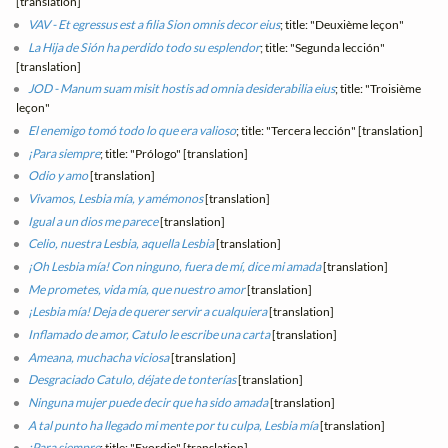
[translation]
VAV - Et egressus est a filia Sion omnis decor eius
; title: "Deuxième leçon"
La Hija de Sión ha perdido todo su esplendor
; title: "Segunda lección"
[translation]
JOD - Manum suam misit hostis ad omnia desiderabilia eius
; title: "Troisième
leçon"
El enemigo tomó todo lo que era valioso
; title: "Tercera lección" [translation]
¡Para siempre
; title: "Prólogo" [translation]
Odio y amo
[translation]
Vivamos, Lesbia mía, y amémonos
[translation]
Igual a un dios me parece
[translation]
Celio, nuestra Lesbia, aquella Lesbia
[translation]
¡Oh Lesbia mía! Con ninguno, fuera de mí, dice mi amada
[translation]
Me prometes, vida mía, que nuestro amor
[translation]
¡Lesbia mía! Deja de querer servir a cualquiera
[translation]
Inflamado de amor, Catulo le escribe una carta
[translation]
Ameana, muchacha viciosa
[translation]
Desgraciado Catulo, déjate de tonterías
[translation]
Ninguna mujer puede decir que ha sido amada
[translation]
A tal punto ha llegado mi mente por tu culpa, Lesbia mía
[translation]
¡Para siempre
; title: "Exordio" [translation]