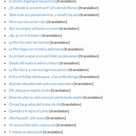
El divino ángel que las puertas
[translation]
¿En dónde lo encontraré? ¿En donde florece
[translation]
Tales eran sus pensamientos, y tendió las alas
[translation]
Pero sus ríos están rojos
[translation]
Aún se yergue solitario un joven
[translation]
¡Ay, ay, erró el blanco
[translation]
La Peri ha visto las heridas
[translation]
La Peri llega con tímidos ademanes
[translation]
Su primera esperanza del Cielo se desvanece
[translation]
Desde allí vuela la aérea criatura
[translation]
La Peri llora, y con sus lagrimas parece
[translation]
Entre el follaje del bosque, a las orilla del lago
[translation]
Al joven abandonado solo una esperanza
[translation]
Oh, deja que respire el aire
[translation]
Duerme ahora y descansa en perfumado sueño
[translation]
Ornad las gradas del trono de Alá
[translation]
Oyendo a lo lejos el canto
[translation]
¡Rechazada! ¡De nuevo
[translation]
Ya venía el dorado crepúsculo
[translation]
Y mientras desciende
[translation]