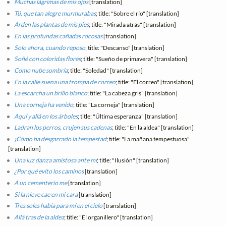
Muchas lágrimas de mis ojos
[translation]
Tú, que tan alegre murmurabas
; title: "Sobre el río" [translation]
Arden las plantas de mis pies
; title: "Mirada atrás" [translation]
En las profundas cañadas rocosas
[translation]
Solo ahora, cuando reposo
; title: "Descanso" [translation]
Soñé con coloridas flores
; title: "Sueño de primavera" [translation]
Como nube sombría
; title: "Soledad" [translation]
En la calle suena una trompa de correo
; title: "El correo" [translation]
La escarcha un brillo blanco
; title: "La cabeza gris" [translation]
Una corneja ha venido
; title: "La corneja" [translation]
Aquí y allá en los árboles
; title: "Última esperanza" [translation]
Ladran los perros, crujen sus cadenas
; title: "En la aldea" [translation]
¡Cómo ha desgarrado la tempestad
; title: "La mañana tempestuosa"
[translation]
Una luz danza amistosa ante mí
; title: "Ilusión" [translation]
¿Por qué evito los caminos
[translation]
A un cementerio me
[translation]
Si la nieve cae en mi cara
[translation]
Tres soles había para mí en el cielo
[translation]
Allá tras de la aldea
; title: "El organillero" [translation]