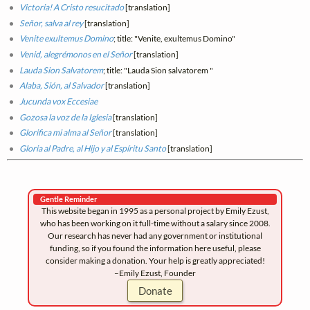
Victoria! A Cristo resucitado
[translation]
Señor, salva al rey
[translation]
Venite exultemus Domino
; title: "Venite, exultemus Domino"
Venid, alegrémonos en el Señor
[translation]
Lauda Sion Salvatorem
; title: "Lauda Sion salvatorem "
Alaba, Sión, al Salvador
[translation]
Jucunda vox Eccesiae
Gozosa la voz de la Iglesia
[translation]
Glorifica mi alma al Señor
[translation]
Gloria al Padre, al Hijo y al Espíritu Santo
[translation]
Gentle Reminder
This website began in 1995 as a personal project by Emily Ezust,
who has been working on it full-time without a salary since 2008.
Our research has never had any government or institutional
funding, so if you found the information here useful, please
consider making a donation. Your help is greatly appreciated!
–Emily Ezust, Founder
Donate