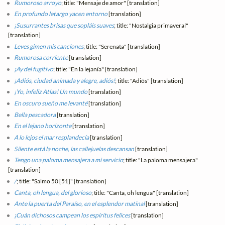
Rumoroso arroyo
; title: "Mensaje de amor" [translation]
En profundo letargo yacen entorno
[translation]
¡Susurrantes brisas que sopláis suaves
; title: "Nostalgia primaveral"
[translation]
Leves gimen mis canciones
; title: "Serenata" [translation]
Rumorosa corriente
[translation]
¡Ay del fugitivo
; title: "En la lejanía" [translation]
¡Adiós, ciudad animada y alegre, adiós!
; title: "Adiós" [translation]
¡Yo, infeliz Atlas! Un mundo
[translation]
En oscuro sueño me levanté
[translation]
Bella pescadora
[translation]
En el lejano horizonte
[translation]
A lo lejos el mar resplandecía
[translation]
Silente está la noche, las callejuelas descansan
[translation]
Tengo una paloma mensajera a mi servicio
; title: "La paloma mensajera"
[translation]
/
; title: "Salmo 50 [51]" [translation]
Canta, oh lengua, del glorioso
; title: "Canta, oh lengua" [translation]
Ante la puerta del Paraíso, en el esplendor matinal
[translation]
¡Cuán dichosos campean los espíritus felices
[translation]