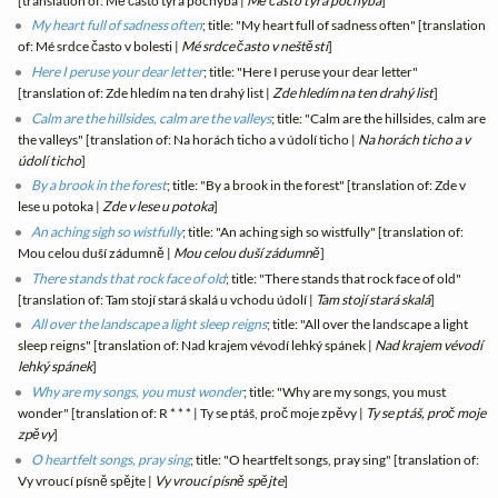
[translation of: Mě často týrá pochyba |
Mě často týrá pochyba
]
My heart full of sadness often
; title: "My heart full of sadness often" [translation
of: Mé srdce často v bolesti |
Mé srdce často v neštěstí
]
Here I peruse your dear letter
; title: "Here I peruse your dear letter"
[translation of: Zde hledím na ten drahý list |
Zde hledím na ten drahý list
]
Calm are the hillsides, calm are the valleys
; title: "Calm are the hillsides, calm are
the valleys" [translation of: Na horách ticho a v údolí ticho |
Na horách ticho a v
údolí ticho
]
By a brook in the forest
; title: "By a brook in the forest" [translation of: Zde v
lese u potoka |
Zde v lese u potoka
]
An aching sigh so wistfully
; title: "An aching sigh so wistfully" [translation of:
Mou celou duší zádumně |
Mou celou duší zádumně
]
There stands that rock face of old
; title: "There stands that rock face of old"
[translation of: Tam stojí stará skalá u vchodu údolí |
Tam stojí stará skalá
]
All over the landscape a light sleep reigns
; title: "All over the landscape a light
sleep reigns" [translation of: Nad krajem vévodí lehký spánek |
Nad krajem vévodí
lehký spánek
]
Why are my songs, you must wonder
; title: "Why are my songs, you must
wonder" [translation of: R * * * | Ty se ptáš, proč moje zpěvy |
Ty se ptáš, proč moje
zpěvy
]
O heartfelt songs, pray sing
; title: "O heartfelt songs, pray sing" [translation of:
Vy vroucí písně spějte |
Vy vroucí písně spějte
]