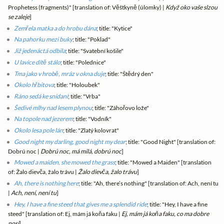
Prophetess (fragments)" [translation of: Věštkyně (úlomky) |
Když oko vaše slzou
se zaleje
]
Zemřela matka a do hrobu dána
; title: "Kytice"
Na pahorku mezi buky
; title: "Poklad"
Již jedenáctá odbila
; title: "Svatební košile"
U lavice dítě stálo
; title: "Polednice"
Tma jako v hrobě, mráz v okna duje
; title: "Štědrý den"
Okolo hřbitova
; title: "Holoubek"
Ráno sedá ke snídani
; title: "Vrba"
Šedivé mlhy nad lesem plynou
; title: "Záhořovo lože"
Na topole nad jezerem
; title: "Vodník"
Okolo lesa pole lán
; title: "Zlatý kolovrat"
Good night my darling, good night my dear
; title: "Good Night" [translation of:
Dobrú noc |
Dobrú noc, má milá, dobrú noc
]
Mowed a maiden, she mowed the grass
; title: "Mowed a Maiden" [translation
of: Žalo dievča, žalo trávu |
Žalo dievča, žalo trávu
]
Ah, there is nothing here
; title: "Ah, there’s nothing" [translation of: Ach, není tu
|
Ach, není, není tu
]
Hey, I have a fine steed that gives me a splendid ride
; title: "Hey, I have a fine
steed" [translation of: Ej, mám já koňa faku |
Ej, mám já koňa faku, co ma dobre
nosí
]