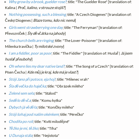
Why grow by a brook, guelder rose?
; title: "The Guelder Rose" [translation of:
Kalina |
Proč, kalino, v strouze stojíš?
]
Nothing possessing, such a blessing
; title: "A Czech Diogenes" [translation of:
Český Diogenes |
Blaze tomu, kdo nic nemá
]
Girls went strawberrying one day
; title: "The Ferryman" [translation of:
Převozníček |
Šly děvčátka na jahody
]
The church bells are ringing
; title: "The Lover-Poisoner" [translation of:
Milenka travička |
Ty milotské zvony
]
I am a fiddler, poor as poor
; title: "The Fiddler" [translation of: Huslař |
Já jsem
huslař přeubohý
]
Oh where lies my dear native land?
; title: "The Song of a Czech" [translation of:
Písen Čecha |
Kde můj je kraj, kde má je vlast?
]
Stójí Jano při potoce, eja hoj!
; title: "Milenec vrah"
Šla děvečka do haječka
; title: "Obrázek milého"
Zelené sem seła
; title: "Stálosť"
Sedělo děvča
; title: "Komu kytka"
Dybych já věděła
; title: "Koníčky milého"
Stóji šohaj pod naším okénkem
; title: "Pérečko"
Chodiła po roli
; title: "Kvítí milodějné"
Těžko je mi, těžko
; title: "Tíha"
U Dunaja stála
; title: "Nejistota"