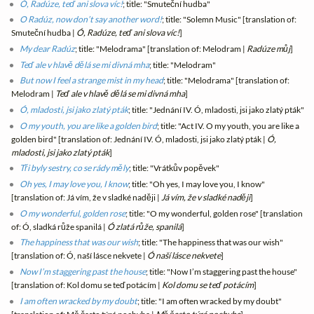
Ó, Radúze, teď ani slova víc!
; title: "Smuteční hudba"
O Radúz, now don’t say another word!
; title: "Solemn Music" [translation of:
Smuteční hudba |
Ó, Radúze, teď ani slova víc!
]
My dear Radúz
; title: "Melodrama" [translation of: Melodram |
Radúze můj
]
Teď ale v hlavě dělá se mi divná mha
; title: "Melodram"
But now I feel a strange mist in my head
; title: "Melodrama" [translation of:
Melodram |
Teď ale v hlavě dělá se mi divná mha
]
Ó, mladosti, jsi jako zlatý pták
; title: "Jednání IV. Ó, mladosti, jsi jako zlatý pták"
O my youth, you are like a golden bird
; title: "Act IV. O my youth, you are like a
golden bird" [translation of: Jednání IV. Ó, mladosti, jsi jako zlatý pták |
Ó,
mladosti, jsi jako zlatý pták
]
Tři byly sestry, co se rády měly
; title: "Vrátkův popěvek"
Oh yes, I may love you, I know
; title: "Oh yes, I may love you, I know"
[translation of: Já vím, že v sladké naději |
Já vím, že v sladké naději
]
O my wonderful, golden rose
; title: "O my wonderful, golden rose" [translation
of: Ó, sladká růže spanilá |
Ó zlatá růže, spanilá
]
The happiness that was our wish
; title: "The happiness that was our wish"
[translation of: Ó, naší lásce nekvete |
Ó naší lásce nekvete
]
Now I’m staggering past the house
; title: "Now I’m staggering past the house"
[translation of: Kol domu se teď potácím |
Kol domu se teď potácím
]
I am often wracked by my doubt
; title: "I am often wracked by my doubt"