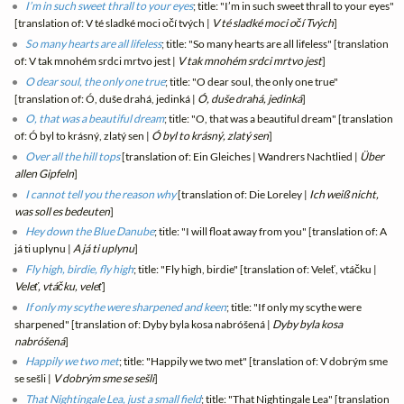
I’m in such sweet thrall to your eyes
; title: "I’m in such sweet thrall to your eyes"
[translation of: V té sladké moci očí tvých |
V té sladké moci očí Tvých
]
So many hearts are all lifeless
; title: "So many hearts are all lifeless" [translation
of: V tak mnohém srdci mrtvo jest |
V tak mnohém srdci mrtvo jest
]
O dear soul, the only one true
; title: "O dear soul, the only one true"
[translation of: Ó, duše drahá, jedinká |
Ó, duše drahá, jedinká
]
O, that was a beautiful dream
; title: "O, that was a beautiful dream" [translation
of: Ó byl to krásný, zlatý sen |
Ó byl to krásný, zlatý sen
]
Over all the hill tops
[translation of: Ein Gleiches | Wandrers Nachtlied |
Über
allen Gipfeln
]
I cannot tell you the reason why
[translation of: Die Loreley |
Ich weiß nicht,
was soll es bedeuten
]
Hey down the Blue Danube
; title: "I will float away from you" [translation of: A
já ti uplynu |
A já ti uplynu
]
Fly high, birdie, fly high
; title: "Fly high, birdie" [translation of: Veleť, vtáčku |
Veleť, vtáčku, veleť
]
If only my scythe were sharpened and keen
; title: "If only my scythe were
sharpened" [translation of: Dyby byla kosa nabróšená |
Dyby byla kosa
nabróšená
]
Happily we two met
; title: "Happily we two met" [translation of: V dobrým sme
se sešli |
V dobrým sme se sešli
]
That Nightingale Lea, just a small field
; title: "That Nightingale Lea" [translation