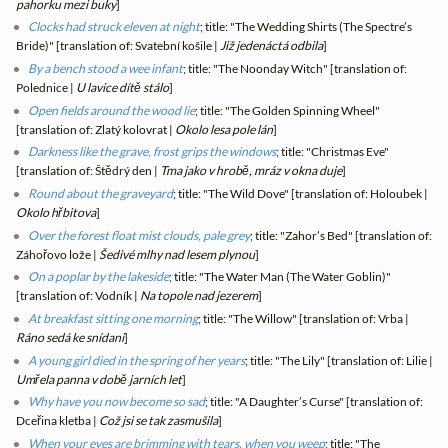
pahorku mezi buky
]
Clocks had struck eleven at night
; title: "The Wedding Shirts (The Spectre’s
Bride)" [translation of: Svatební košile |
Již jedenáctá odbila
]
By a bench stood a wee infant
; title: "The Noonday Witch" [translation of:
Polednice |
U lavice dítě stálo
]
Open fields around the wood lie
; title: "The Golden Spinning Wheel"
[translation of: Zlatý kolovrat |
Okolo lesa pole lán
]
Darkness like the grave, frost grips the windows
; title: "Christmas Eve"
[translation of: Štědrý den |
Tma jako v hrobě, mráz v okna duje
]
Round about the graveyard
; title: "The Wild Dove" [translation of: Holoubek |
Okolo hřbitova
]
Over the forest float mist clouds, pale grey
; title: "Zahor’s Bed" [translation of:
Záhořovo lože |
Šedivé mlhy nad lesem plynou
]
On a poplar by the lakeside
; title: "The Water Man (The Water Goblin)"
[translation of: Vodník |
Na topole nad jezerem
]
At breakfast sitting one morning
; title: "The Willow" [translation of: Vrba |
Ráno sedá ke snídani
]
A young girl died in the spring of her years
; title: "The Lily" [translation of: Lilie |
Umřela panna v době jarních let
]
Why have you now become so sad
; title: "A Daughter’s Curse" [translation of:
Dceřina kletba |
Což jsi se tak zasmušila
]
When your eyes are brimming with tears, when you weep
; title: "The