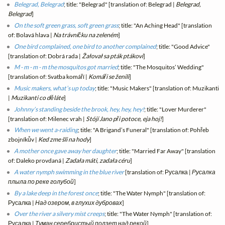
Belegrad, Belegrad
; title: "Belegrad" [translation of: Belegrad |
Belegrad,
Belegrad
]
On the soft green grass, soft green grass
; title: "An Aching Head" [translation
of: Bolavá hlava |
Na trávníčku na zeleném
]
One bird complained, one bird to another complained
; title: "Good Advice"
[translation of: Dobrá rada |
Žałovał sa pták ptákovi
]
M - m - m - m the mosquitos got married
; title: "The Mosquitos’ Wedding"
[translation of: Svatba komáří |
Komáři se ženili
]
Music makers, what’s up today
; title: "Music Makers" [translation of: Muzikanti
|
Muzikanti co děláte
]
Johnny’s standing beside the brook, hey, hey, hey!
; title: "Lover Murderer"
[translation of: Milenec vrah |
Stójí Jano při potoce, eja hoj!
]
When we went a-raiding
; title: "A Brigand’s Funeral" [translation of: Pohřeb
zbojníkův |
Ked zme šli na hody
]
A mother once gave away her daughter
; title: "Married Far Away" [translation
of: Daleko provdaná |
Zadała máti, zadała céru
]
A water nymph swimming in the blue river
[translation of: Русалка |
Русалка
плыла по реке голубой
]
By a lake deep in the forest once
; title: "The Water Nymph" [translation of:
Русалка |
Над озером, в глухих дубровах
]
Over the river a silvery mist creeps
; title: "The Water Nymph" [translation of:
Русалка |
Туман серебристый ползет над рекой
]