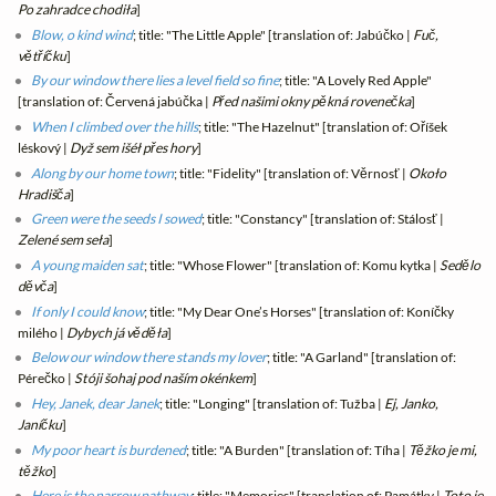
Po zahradce chodiła
]
Blow, o kind wind
; title: "The Little Apple" [translation of: Jabúčko |
Fuč,
větříčku
]
By our window there lies a level field so fine
; title: "A Lovely Red Apple"
[translation of: Červená jabúčka |
Před našimi okny pěkná rovenečka
]
When I climbed over the hills
; title: "The Hazelnut" [translation of: Oříšek
léskový |
Dyž sem išéł přes hory
]
Along by our home town
; title: "Fidelity" [translation of: Věrnosť |
Około
Hradišča
]
Green were the seeds I sowed
; title: "Constancy" [translation of: Stálosť |
Zelené sem seła
]
A young maiden sat
; title: "Whose Flower" [translation of: Komu kytka |
Sedělo
děvča
]
If only I could know
; title: "My Dear One’s Horses" [translation of: Koníčky
milého |
Dybych já věděła
]
Below our window there stands my lover
; title: "A Garland" [translation of:
Pérečko |
Stóji šohaj pod naším okénkem
]
Hey, Janek, dear Janek
; title: "Longing" [translation of: Tužba |
Ej, Janko,
Janíčku
]
My poor heart is burdened
; title: "A Burden" [translation of: Tíha |
Těžko je mi,
těžko
]
Here is the narrow pathway
; title: "Memories" [translation of: Památky |
Toto je