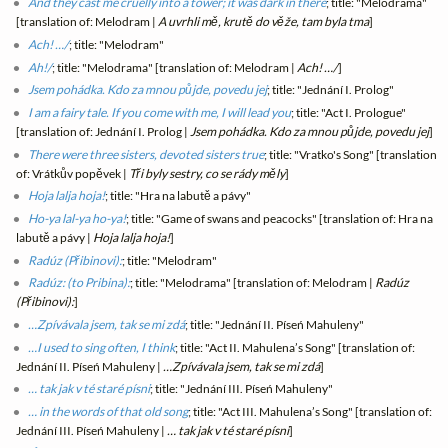
And they cast me cruelly into a tower; it was dark in there
; title: "Melodrama"
[translation of: Melodram |
A uvrhli mě, krutě do věže, tam byla tma
]
Ach! …/
; title: "Melodram"
Ah!/
; title: "Melodrama" [translation of: Melodram |
Ach! …/
]
Jsem pohádka. Kdo za mnou půjde, povedu jej
; title: "Jednání I. Prolog"
I am a fairy tale. If you come with me, I will lead you
; title: "Act I. Prologue"
[translation of: Jednání I. Prolog |
Jsem pohádka. Kdo za mnou půjde, povedu jej
]
There were three sisters, devoted sisters true
; title: "Vratko's Song" [translation
of: Vrátkův popěvek |
Tři byly sestry, co se rády měly
]
Hoja lalja hoja!
; title: "Hra na labutě a pávy"
Ho-ya lal-ya ho-ya!
; title: "Game of swans and peacocks" [translation of: Hra na
labutě a pávy |
Hoja lalja hoja!
]
Radúz
(Přibinovi):
; title: "Melodram"
Radúz:
(to Pribina):
; title: "Melodrama" [translation of: Melodram |
Radúz
(Přibinovi):
]
…Zpívávala jsem, tak se mi zdá
; title: "Jednání II. Píseń Mahuleny"
…I used to sing often, I think
; title: "Act II. Mahulena’s Song" [translation of:
Jednání II. Píseń Mahuleny |
…Zpívávala jsem, tak se mi zdá
]
… tak jak v té staré písni
; title: "Jednání III. Píseń Mahuleny"
… in the words of that old song
; title: "Act III. Mahulena’s Song" [translation of:
Jednání III. Píseń Mahuleny |
… tak jak v té staré písni
]