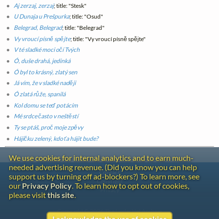
Aj zerzaj, zerzaj
; title: "Stesk"
U Dunaja u Prešpurka
; title: "Osud"
Belegrad, Belegrad
; title: "Belegrad"
Vy vroucí písně spějte
; title: "Vy vroucí písně spějte"
V té sladké moci očí Tvých
Ó, duše drahá, jedinká
Ó byl to krásný, zlatý sen
Já vím, že v sladké naději
Ó zlatá růže, spanilá
Kol domu se teď potácím
Mé srdce často v neštěstí
Ty se ptáš, proč moje zpěvy
Hájičku zelený, kdo ťa hájit bude?
We use cookies for internal analytics and to earn much-
needed advertising revenue. (Did you know you can help
Contact
support us by turning off ad-blockers?) To learn more, see
Copyright
our
Privacy Policy
. To learn how to opt out of cookies,
Privacy
please visit
this site
.
Copyright © 2026 The LiederNet Archive
I acknowledge the use of cookies