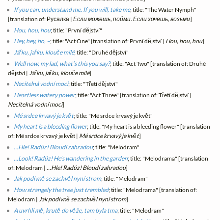
If you can, understand me. If you will, take me
; title: "The Water Nymph"
[translation of: Русалка |
Если можешь, пойми. Если хочешь, возьми
]
Hou, hou, hou
; title: "První dějství"
Hey, hey, ho, –
; title: "Act One" [translation of: První dějství |
Hou, hou, hou
]
Jářku, jařku, klouče milé
; title: "Druhé dějství"
Well now, my lad, what’s this you say?
; title: "Act Two" [translation of: Druhé
dějství |
Jářku, jařku, klouče milé
]
Necitelná vodní moci
; title: "Třetí dějství"
Heartless watery power
; title: "Act Three" [translation of: Třetí dějství |
Necitelná vodní moci
]
Mé srdce krvavý je květ
; title: "Mé srdce krvavý je květ"
My heart is a bleeding flower
; title: "My heart is a bleeding flower" [translation
of: Mé srdce krvavý je květ |
Mé srdce krvavý je květ
]
…Hle! Radúz! Bloudí zahradou
; title: "Melodram"
…Look! Radúz! He’s wandering in the garden
; title: "Melodrama" [translation
of: Melodram |
…Hle! Radúz! Bloudí zahradou
]
Jak podivně se zachvěl nyní strom
; title: "Melodram"
How strangely the tree just trembled
; title: "Melodrama" [translation of:
Melodram |
Jak podivně se zachvěl nyní strom
]
A uvrhli mě, krutě do věže, tam byla tma
; title: "Melodram"