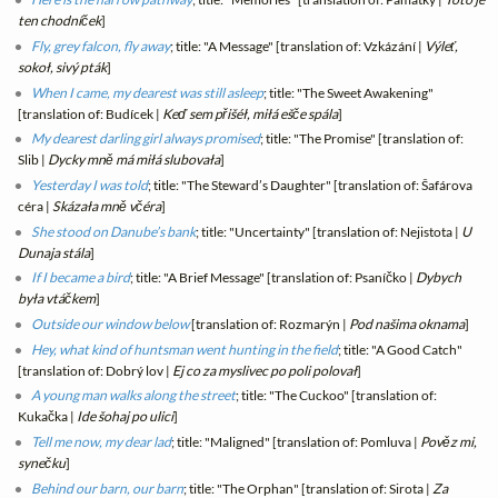
ten chodníček
]
Fly, grey falcon, fly away
; title: "A Message" [translation of: Vzkázání |
Výleť,
sokoł, sivý pták
]
When I came, my dearest was still asleep
; title: "The Sweet Awakening"
[translation of: Budícek |
Keď sem přišéł, miłá ešče spála
]
My dearest darling girl always promised
; title: "The Promise" [translation of:
Slib |
Dycky mně má miłá slubovała
]
Yesterday I was told
; title: "The Steward’s Daughter" [translation of: Šafárova
céra |
Skázała mně včéra
]
She stood on Danube’s bank
; title: "Uncertainty" [translation of: Nejistota |
U
Dunaja stála
]
If I became a bird
; title: "A Brief Message" [translation of: Psaníčko |
Dybych
była vtáčkem
]
Outside our window below
[translation of: Rozmarýn |
Pod našima oknama
]
Hey, what kind of huntsman went hunting in the field
; title: "A Good Catch"
[translation of: Dobrý lov |
Ej co za myslivec po poli polovał
]
A young man walks along the street
; title: "The Cuckoo" [translation of:
Kukačka |
Ide šohaj po ulici
]
Tell me now, my dear lad
; title: "Maligned" [translation of: Pomluva |
Pověz mi,
synečku
]
Behind our barn, our barn
; title: "The Orphan" [translation of: Sirota |
Za