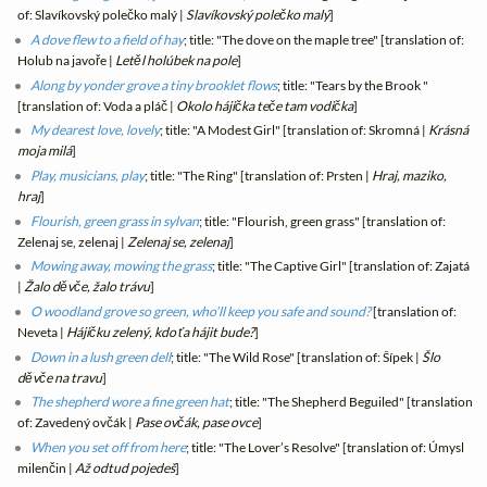
of: Slavíkovský polečko malý |
Slavíkovský polečko malý
]
A dove flew to a field of hay
; title: "The dove on the maple tree" [translation of:
Holub na javoře |
Letěl holúbek na pole
]
Along by yonder grove a tiny brooklet flows
; title: "Tears by the Brook "
[translation of: Voda a pláč |
Okolo hájička teče tam vodička
]
My dearest love, lovely
; title: "A Modest Girl" [translation of: Skromná |
Krásná
moja milá
]
Play, musicians, play
; title: "The Ring" [translation of: Prsten |
Hraj, maziko,
hraj
]
Flourish, green grass in sylvan
; title: "Flourish, green grass" [translation of:
Zelenaj se, zelenaj |
Zelenaj se, zelenaj
]
Mowing away, mowing the grass
; title: "The Captive Girl" [translation of: Zajatá
|
Žalo děvče, žalo trávu
]
O woodland grove so green, who’ll keep you safe and sound?
[translation of:
Neveta |
Hájičku zelený, kdo ťa hájit bude?
]
Down in a lush green dell
; title: "The Wild Rose" [translation of: Šípek |
Šlo
děvče na travu
]
The shepherd wore a fine green hat
; title: "The Shepherd Beguiled" [translation
of: Zavedený ovčák |
Pase ovčák, pase ovce
]
When you set off from here
; title: "The Lover’s Resolve" [translation of: Úmysl
milenčin |
Až odtud pojedeš
]