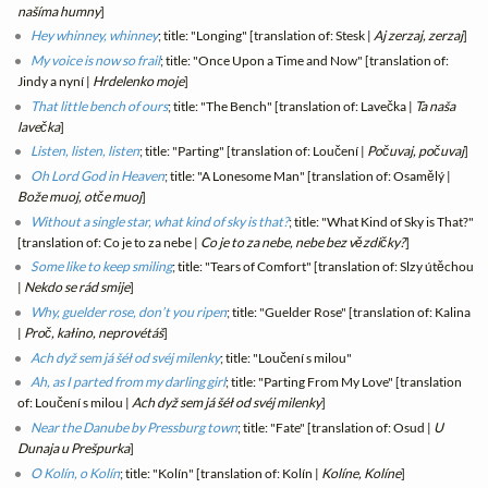
našíma humny
]
Hey whinney, whinney
; title: "Longing" [translation of: Stesk |
Aj zerzaj, zerzaj
]
My voice is now so frail
; title: "Once Upon a Time and Now" [translation of:
Jindy a nyní |
Hrdelenko moje
]
That little bench of ours
; title: "The Bench" [translation of: Lavečka |
Ta naša
lavečka
]
Listen, listen, listen
; title: "Parting" [translation of: Loučení |
Počuvaj, počuvaj
]
Oh Lord God in Heaven
; title: "A Lonesome Man" [translation of: Osamělý |
Bože muoj, otče muoj
]
Without a single star, what kind of sky is that?
; title: "What Kind of Sky is That?"
[translation of: Co je to za nebe |
Co je to za nebe, nebe bez vězdičky?
]
Some like to keep smiling
; title: "Tears of Comfort" [translation of: Slzy útěchou
|
Nekdo se rád smije
]
Why, guelder rose, don’t you ripen
; title: "Guelder Rose" [translation of: Kalina
|
Proč, kałino, neprovétáš
]
Ach dyž sem já šéł od svéj milenky
; title: "Loučení s milou"
Ah, as I parted from my darling girl
; title: "Parting From My Love" [translation
of: Loučení s milou |
Ach dyž sem já šéł od svéj milenky
]
Near the Danube by Pressburg town
; title: "Fate" [translation of: Osud |
U
Dunaja u Prešpurka
]
O Kolín, o Kolín
; title: "Kolín" [translation of: Kolín |
Kolíne, Kolíne
]