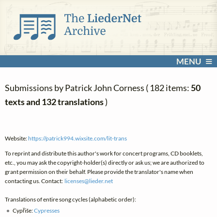
MENU
Submissions by Patrick John Corness ( 182 items:
50
texts and 132 translations
)
Website:
https://patrick994.wixsite.com/lit-trans
To reprint and distribute this author's work for concert programs, CD booklets,
etc., you may ask the copyright-holder(s) directly or ask us; we are authorized to
grant permission on their behalf. Please provide the translator's name when
contacting us. Contact:
licenses@
lieder.
net
Translations of entire song cycles (alphabetic order):
Cypřiše:
Cypresses