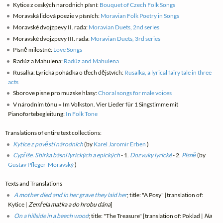
Kytice z ceských narodnich písní:
Bouquet of Czech Folk Songs
Moravská lidová poezie v písních:
Moravian Folk Poetry in Songs
Moravské dvojzpevy II. rada:
Moravian Duets, 2nd series
Moravské dvojzpevy III. rada:
Moravian Duets, 3rd series
Písně milostné:
Love Songs
Radúz a Mahulena:
Radúz and Mahulena
Rusalka: Lyrická pohádka o třech dějstvích:
Rusalka, a lyrical fairy tale in three
acts
Sborove pisne pro muzske hlasy:
Choral songs for male voices
V národním tónu = Im Volkston. Vier Lieder für 1 Singstimme mit
Pianofortebegleitung:
In Folk Tone
Translations of entire text collections:
Kytice z pověstí národních
(by
Karel Jaromir Erben
)
Cypřiše. Sbírka básní lyrických a epických
- 1.
Dozvuky lyrické
- 2.
Písně
(by
Gustav Pfleger-Moravský
)
Texts and Translations
A mother died and in her grave they laid her
; title: "A Posy" [translation of:
Kytice |
Zemřela matka a do hrobu dána
]
On a hillside in a beech wood
; title: "The Treasure" [translation of: Poklad |
Na