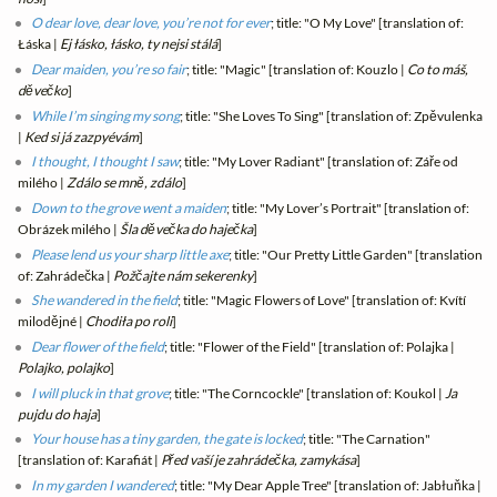
O dear love, dear love, you’re not for ever
; title: "O My Love" [translation of:
Łáska |
Ej łásko, łásko, ty nejsi stálá
]
Dear maiden, you’re so fair
; title: "Magic" [translation of: Kouzlo |
Co to máš,
děvečko
]
While I’m singing my song
; title: "She Loves To Sing" [translation of: Zpěvulenka
|
Ked si já zazpyévám
]
I thought, I thought I saw
; title: "My Lover Radiant" [translation of: Záře od
milého |
Zdálo se mně, zdálo
]
Down to the grove went a maiden
; title: "My Lover’s Portrait" [translation of:
Obrázek milého |
Šla děvečka do haječka
]
Please lend us your sharp little axe
; title: "Our Pretty Little Garden" [translation
of: Zahrádečka |
Požčajte nám sekerenky
]
She wandered in the field
; title: "Magic Flowers of Love" [translation of: Kvítí
milodějné |
Chodiła po roli
]
Dear flower of the field
; title: "Flower of the Field" [translation of: Polajka |
Polajko, polajko
]
I will pluck in that grove
; title: "The Corncockle" [translation of: Koukol |
Ja
pujdu do haja
]
Your house has a tiny garden, the gate is locked
; title: "The Carnation"
[translation of: Karafiát |
Před vaší je zahrádečka, zamykása
]
In my garden I wandered
; title: "My Dear Apple Tree" [translation of: Jabłuňka |