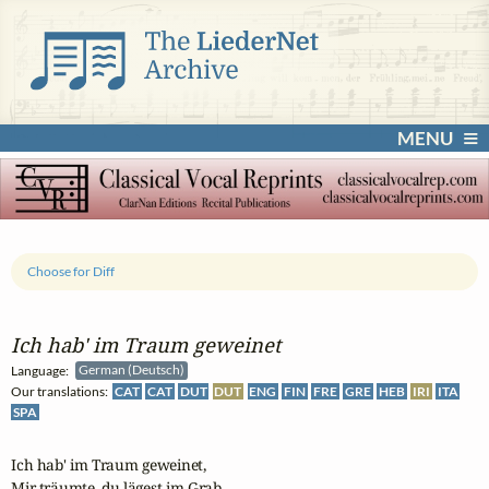
MENU
Choose for Diff
Ich hab' im Traum geweinet
Language:
German (Deutsch)
Our translations:
CAT
CAT
DUT
DUT
ENG
FIN
FRE
GRE
HEB
IRI
ITA
SPA
Ich hab' im Traum geweinet,

Mir träumte, du lägest im Grab.
