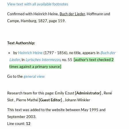
View text with all available footnotes
Confirmed with Heinrich Heine,
Buch der Lieder
, Hoffmann und
Campe, Hamburg, 1827, page 159.
Text Authorship:
by
Heinrich Heine
(1797 - 1856), no title, appears in
Buch der
Lieder
, in
Lyrisches Intermezzo
, no. 55
[author's text checked 2
times against a primary source]
Go to the
general view
Research team for this page: Emily Ezust
[Administrator]
, René
Slot , Pierre Mathé
[Guest Editor]
, Johann Winkler
This text was added to the website between May 1995 and
September 2003.
Line count:
12