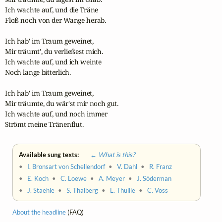
Ich wachte auf, und die Träne 

Floß noch von der Wange herab.

Ich hab' im Traum geweinet,

Mir träumt', du verließest mich.

Ich wachte auf, und ich weinte

Noch lange bitterlich.

Ich hab' im Traum geweinet,

Mir träumte, du wär'st mir noch gut.

Ich wachte auf, und noch immer

Strömt meine Tränenflut.
Available sung texts:
← What is this?
•
I. Bronsart von Schellendorf
•
V. Dahl
•
R. Franz
•
E. Koch
•
C. Loewe
•
A. Meyer
•
J. Söderman
•
J. Staehle
•
S. Thalberg
•
L. Thuille
•
C. Voss
About the headline
(FAQ)