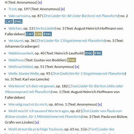
4 (Text: Anonymous)
[x]
Trost
, op. 197 (Text: Anonymous)
[x]
Vale carissima
, op. 87 (
Drei Lieder für Alt (oder Bariton) mit Pianoforte
) no. 2
CAT
ENG
Veilchen
, op. 13 (
Sechs Lieder
) no. 3 (Text: August Heinrich Hoffmann von
Fallersleben)
CAT
CHI
ENG
Versäumt
, op. 36 (
Drei Lieder für 1 Singstimme mit Pianoforte
) no. 3 (Text:
Johannes Grasberger)
Waldeinsamkeit
, op. 40 (Text: Heinrich Leuthold)
ENG
FRE
Waldhexe
(Text: Gustav von Boddien)
ENG
Weihnachtslied
, op. 51 (Text: Anonymous)
[x]
Welle, blanke Welle
, op. 95 (
Drei Gedichte für 1 Singstimme mit Pianoforte
)
no. 3 (Text: Karl von Lemcke)
Wie könnt' ich dein vergessen
, op. 182 (
Zwei Lieder für Bariton (Alto oder
Mezzosopran) mit Pianoforte
) no. 1 (Text: August Heinrich Hoffmann von
Fallersleben)
Wie selig machst du mich
, op. 60 no. 1 (Text: Anonymous)
[x]
Wohl möcht' ich tausend Worte tragen
, op. 62 (
Drei Lieder von Paula von
Bülow-Linden, für 1 Mittelstimme mit Pianoforte
) no. 3 (Text: Paula von Bülow,
Gräfin von Linden)
[x]
Wohl streut die prächtige Toulouse
, op. 65 no. 3 (in
[Fünf] Lieder des