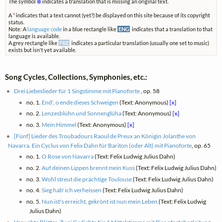
The symbol
⊗
indicates a translation that is missing an original text.
A
*
indicates that a text cannot (yet?) be displayed on this site because of its copyright
status.
Note: A
language code
in a blue rectangle like
ENG
indicates that a translation to that
language is available.
A grey rectangle like
FRE
indicates a particular translation (usually one set to music)
exists but isn't yet available.
Song Cycles, Collections, Symphonies, etc.:
Drei Liebeslieder für 1 Singstimme mit Pianoforte
, op. 58
no. 1.
End', o ende dieses Schweigen
(Text: Anonymous)
[x]
no. 2.
Lenzesblühn und Sonnenglüha
(Text: Anonymous)
[x]
no. 3.
Mein Himmel
(Text: Anonymous)
[x]
[Fünf] Lieder des Troubadours Raoul de Preux an Königin Jolanthe von
Navarra. Ein Cyclus von Felix Dahn für Bariton (oder Alt) mit Pianoforte
, op. 65
no. 1.
O Rose von Navarra
(Text: Felix Ludwig Julius Dahn)
no. 2.
Auf deinen Lippen brennt mein Kuss
(Text: Felix Ludwig Julius Dahn)
no. 3.
Wohl streut die prächtige Toulouse
(Text: Felix Ludwig Julius Dahn)
no. 4.
Sieg hab' ich verheissen
(Text: Felix Ludwig Julius Dahn)
no. 5.
Nun ist's erreicht, gekrönt ist nun mein Leben
(Text: Felix Ludwig
Julius Dahn)