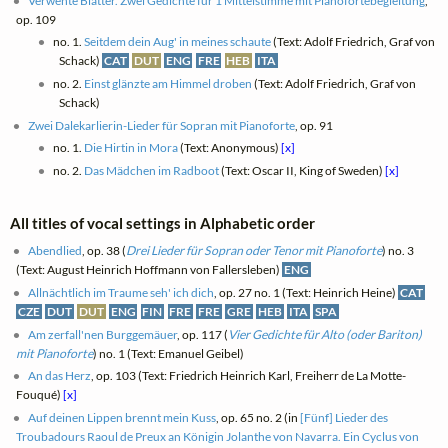
Verwehte Blätter. Zwei Gedichte für 1 Mittelstimme mit Pianofortebegleitung
,
op. 109
no. 1.
Seitdem dein Aug' in meines schaute
(Text: Adolf Friedrich, Graf von
Schack)
CAT
DUT
ENG
FRE
HEB
ITA
no. 2.
Einst glänzte am Himmel droben
(Text: Adolf Friedrich, Graf von
Schack)
Zwei Dalekarlierin-Lieder für Sopran mit Pianoforte
, op. 91
no. 1.
Die Hirtin in Mora
(Text: Anonymous)
[x]
no. 2.
Das Mädchen im Radboot
(Text: Oscar II, King of Sweden)
[x]
All titles of vocal settings in Alphabetic order
Abendlied
, op. 38 (
Drei Lieder für Sopran oder Tenor mit Pianoforte
) no. 3
(Text: August Heinrich Hoffmann von Fallersleben)
ENG
Allnächtlich im Traume seh' ich dich
, op. 27 no. 1 (Text: Heinrich Heine)
CAT
CZE
DUT
DUT
ENG
FIN
FRE
FRE
GRE
HEB
ITA
SPA
Am zerfall'nen Burggemäuer
, op. 117 (
Vier Gedichte für Alto (oder Bariton)
mit Pianoforte
) no. 1 (Text: Emanuel Geibel)
An das Herz
, op. 103 (Text: Friedrich Heinrich Karl, Freiherr de La Motte-
Fouqué)
[x]
Auf deinen Lippen brennt mein Kuss
, op. 65 no. 2 (in
[Fünf] Lieder des
Troubadours Raoul de Preux an Königin Jolanthe von Navarra. Ein Cyclus von