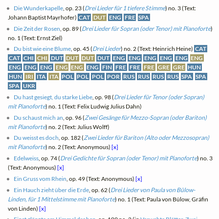
Die Wunderkapelle
, op. 23 (
Drei Lieder für 1 tiefere Stimme
) no. 3 (Text:
Johann Baptist Mayrhofer)
CAT
DUT
ENG
FRE
SPA
Die Zeit der Rosen
, op. 89 (
Drei Lieder für Sopran (oder Tenor) mit Pianoforte
)
no. 1 (Text: Ernst Ziel)
Du bist wie eine Blume
, op. 45 (
Drei Lieder
) no. 2 (Text: Heinrich Heine)
CAT
CAT
CHI
CHI
DUT
DUT
DUT
DUT
ENG
ENG
ENG
ENG
ENG
ENG
ENG
ENG
ENG
ENG
ENG
ENG
FIN
FRE
FRE
FRE
GRE
GRE
HUN
HUN
IRI
ITA
ITA
POL
POL
POL
POR
RUS
RUS
RUS
RUS
SPA
SPA
SPA
UKR
Du hast gesiegt, du starke Liebe
, op. 98 (
Drei Lieder für Tenor (oder Sopran)
mit Pianoforte
) no. 1 (Text: Felix Ludwig Julius Dahn)
Du schaust mich an
, op. 96 (
Zwei Gesänge für Mezzo-Sopran (oder Bariton)
mit Pianoforte
) no. 2 (Text: Julius Wolff)
Du weisst es doch
, op. 182 (
Zwei Lieder für Bariton (Alto oder Mezzosopran)
mit Pianoforte
) no. 2 (Text: Anonymous)
[x]
Edelweiss
, op. 74 (
Drei Gedichte für Sopran (oder Tenor) mit Pianoforte
) no. 3
(Text: Anonymous)
[x]
Ein Gruss vom Rhein
, op. 49 (Text: Anonymous)
[x]
Ein Hauch zieht über die Erde
, op. 62 (
Drei Lieder von Paula von Bülow-
Linden, für 1 Mittelstimme mit Pianoforte
) no. 1 (Text: Paula von Bülow, Gräfin
von Linden)
[x]