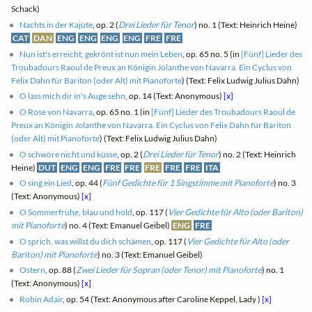
Schack)
Nachts in der Kajüte
, op. 2 (
Drei Lieder für Tenor
) no. 1 (Text: Heinrich Heine)
CAT
DAN
ENG
ENG
ENG
ENG
FRE
FRE
Nun ist's erreicht, gekrönt ist nun mein Leben
, op. 65 no. 5 (in
[Fünf] Lieder des
Troubadours Raoul de Preux an Königin Jolanthe von Navarra. Ein Cyclus von
Felix Dahn für Bariton (oder Alt) mit Pianoforte
) (Text: Felix Ludwig Julius Dahn)
O lass mich dir in's Auge sehn
, op. 14 (Text: Anonymous)
[x]
O Rose von Navarra
, op. 65 no. 1 (in
[Fünf] Lieder des Troubadours Raoul de
Preux an Königin Jolanthe von Navarra. Ein Cyclus von Felix Dahn für Bariton
(oder Alt) mit Pianoforte
) (Text: Felix Ludwig Julius Dahn)
O schwöre nicht und küsse
, op. 2 (
Drei Lieder für Tenor
) no. 2 (Text: Heinrich
Heine)
DUT
ENG
ENG
FRE
FRE
FRE
FRE
FRE
ITA
O sing ein Lied
, op. 44 (
Fünf Gedichte für 1 Singstimme mit Pianoforte
) no. 3
(Text: Anonymous)
[x]
O Sommerfrühe, blau und hold
, op. 117 (
Vier Gedichte für Alto (oder Bariton)
mit Pianoforte
) no. 4 (Text: Emanuel Geibel)
ENG
FRE
O sprich, was willst du dich schämen
, op. 117 (
Vier Gedichte für Alto (oder
Bariton) mit Pianoforte
) no. 3 (Text: Emanuel Geibel)
Ostern
, op. 88 (
Zwei Lieder für Sopran (oder Tenor) mit Pianoforte
) no. 1
(Text: Anonymous)
[x]
Robin Adair
, op. 54 (Text: Anonymous after Caroline Keppel, Lady )
[x]