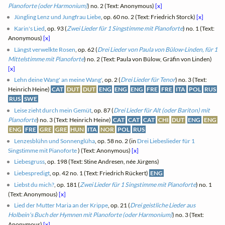
Pianoforte (oder Harmonium)
) no. 2 (Text: Anonymous)
[x]
Jüngling Lenz und Jungfrau Liebe
, op. 60 no. 2 (Text: Friedrich Storck)
[x]
Karin's Lied
, op. 93 (
Zwei Lieder für 1 Singstimme mit Pianoforte
) no. 1 (Text:
Anonymous)
[x]
Längst verwelkte Rosen
, op. 62 (
Drei Lieder von Paula von Bülow-Linden, für 1
Mittelstimme mit Pianoforte
) no. 2 (Text: Paula von Bülow, Gräfin von Linden)
[x]
Lehn deine Wang' an meine Wang'
, op. 2 (
Drei Lieder für Tenor
) no. 3 (Text:
Heinrich Heine)
CAT
DUT
DUT
ENG
ENG
ENG
FRE
FRE
ITA
POL
RUS
RUS
SWE
Leise zieht durch mein Gemüt
, op. 87 (
Drei Lieder für Alt (oder Bariton) mit
Pianoforte
) no. 3 (Text: Heinrich Heine)
CAT
CAT
CAT
CHI
DUT
ENG
ENG
ENG
FRE
GRE
GRE
HUN
ITA
NOR
POL
RUS
Lenzesblühn und Sonnenglüha
, op. 58 no. 2 (in
Drei Liebeslieder für 1
Singstimme mit Pianoforte
) (Text: Anonymous)
[x]
Liebesgruss
, op. 198 (Text: Stine Andresen, née Jürgens)
Liebespredigt
, op. 42 no. 1 (Text: Friedrich Rückert)
ENG
Liebst du mich?
, op. 181 (
Zwei Lieder für 1 Singstimme mit Pianoforte
) no. 1
(Text: Anonymous)
[x]
Lied der Mutter Maria an der Krippe
, op. 21 (
Drei geistliche Lieder aus
Holbein's Buch der Hymnen mit Pianoforte (oder Harmonium)
) no. 3 (Text:
Anonymous)
[x]