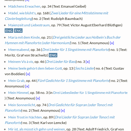
Mädchens Erwachen
, op. 34 (Text: Emanuel Geibel)
Mädel, wie blüht's
, op. 168 (
Zwei Lieder für eine Mittelstimme mit
Clavierbegleitung
) no. 2 (Text: Rudolph Baumbach)
Maienzeit und Liebestraum
, op. 79 (Text: Victor August Eberhard Blüthgen)
ENG
ENG
Maria mit dem Kinde
, op. 21 (
Drei geistliche Lieder aus Holbein's Buch der
Hymnen mit Pianoforte (oder Harmonium)
) no. 1 (Text: Anonymous)
[x]
Meeresabend
, op. 36 (
Drei Lieder für 1 Singstimme mit Pianoforte
) no. 1 (Text:
Moritz, Graf von Strachwitz)
ENG
Meinem Vis à vis
, op. 46 (
Drei Lieder für Bass
) no. 3
[x]
Meine Seele gehört dem lieben Gott
, op. 13 (
Sechs Lieder
) no. 6 (Text: Gustav
von Boddien)
[x]
Mein Grab
, op. 44 (
Fünf Gedichte für 1 Singstimme mit Pianoforte
) no. 2 (Text:
Anonymous)
[x]
Mein Himmel
, op. 58 no. 3 (in
Drei Liebeslieder für 1 Singstimme mit Pianoforte
) (Text: Anonymous)
[x]
Mein Sonnenlicht
, op. 74 (
Drei Gedichte für Sopran (oder Tenor) mit
Pianoforte
) no. 2 (Text: Anonymous)
[x]
Mein Trost in Nächten
, op. 89 (
Drei Lieder für Sopran (oder Tenor) mit
Pianoforte
) no. 3 (Text: Karl von Lemcke)
Mir ist, als müsst ich gehn und weinen
, op. 28 (Text: Adolf Friedrich, Graf von