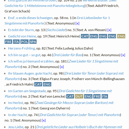
Einst glänzte am Himmel droben
, op. 109 no. 2 (in
Verwehte Blätter. Zwei
Gedichte für 1 Mittelstimme mit Pianofortebegleitung
) (Text: Adolf Friedrich,
Graf von Schack)
End', o ende dieses Schweigen
, op. 58 no. 1 (in
Drei Liebeslieder für 1
Singstimme mit Pianoforte
) (Text: Anonymous)
[x]
Es tobt der Sturm
, op. 13 (
Sechs Lieder
) no. 5 (Text: A. von Plessen)
[x]
Gedicht von Heine
, op. 19 (Text: Heinrich Heine)
CAT
ENG
ENG
ENG
ENG
FRE
ITA
POL
SPA
Herzens-Frühling
, op. 82 (Text: Felix Ludwig Julius Dahn)
Ich bin so gut -- so gut
, op. 46 (
Drei Lieder für Bass
) no. 1 (Text: Anonymous)
[x]
Ich will es ja Niemand erzählen
, op. 181 (
Zwei Lieder für 1 Singstimme mit
Pianoforte
) no. 2 (Text: Anonymous)
[x]
Ihr blauen Augen, gute Nacht
, op. 98 (
Drei Lieder für Tenor (oder Sopran) mit
Pianoforte
) no. 3 (Text: Eligius Franz Joseph, Freiherr von Münch-Bellinghausen
, as Friedrich Halm)
CAT
ENG
Im Garten am Seegestade
, op. 95 (
Drei Gedichte für 1 Singstimme mit
Pianoforte
) no. 2 (Text: Karl von Lemcke)
CAT
DUT
ENG
FRE
ITA
Im Herbst
, op. 96 (
Zwei Gesänge für Mezzo-Sopran (oder Bariton) mit
Pianoforte
) no. 1 (Text: Georg von Dyherrn)
In der Nacht
, op. 74 (
Drei Gedichte für Sopran (oder Tenor) mit Pianoforte
)
no. 1 (Text: Anonymous)
[x]
Jesu Liebe
, op. 21 (
Drei geistliche Lieder aus Holbein's Buch der Hymnen mit