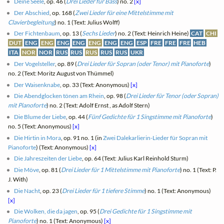
Deine Seele
, op. 46 (
Drei Lieder für Bass
) no. 2
[x]
Der Abschied
, op. 168 (
Zwei Lieder für eine Mittelstimme mit
Clavierbegleitung
) no. 1 (Text: Julius Wolff)
Der Fichtenbaum
, op. 13 (
Sechs Lieder
) no. 2 (Text: Heinrich Heine)
CAT
CHI
DUT
ENG
ENG
ENG
ENG
ENG
ENG
ENG
ESP
FRE
FRE
FRE
HEB
ITA
NOR
NOR
RUS
RUS
RUS
RUS
RUS
UKR
Der Vogelsteller
, op. 89 (
Drei Lieder für Sopran (oder Tenor) mit Pianoforte
)
no. 2 (Text: Moritz August von Thümmel)
Der Waisenknabe
, op. 33 (Text: Anonymous)
[x]
Die Abendglocken tönen am Rhein
, op. 98 (
Drei Lieder für Tenor (oder Sopran)
mit Pianoforte
) no. 2 (Text: Adolf Ernst , as Adolf Stern)
Die Blume der Liebe
, op. 44 (
Fünf Gedichte für 1 Singstimme mit Pianoforte
)
no. 5 (Text: Anonymous)
[x]
Die Hirtin in Mora
, op. 91 no. 1 (in
Zwei Dalekarlierin-Lieder für Sopran mit
Pianoforte
) (Text: Anonymous)
[x]
Die Jahreszeiten der Liebe
, op. 64 (Text: Julius Karl Reinhold Sturm)
Die Möve
, op. 81 (
Drei Lieder für 1 Mittelstimme mit Pianoforte
) no. 1 (Text: P.
J. With)
Die Nacht
, op. 23 (
Drei Lieder für 1 tiefere Stimme
) no. 1 (Text: Anonymous)
[x]
Die Wolken, die da jagen
, op. 95 (
Drei Gedichte für 1 Singstimme mit
Pianoforte
) no. 1 (Text: Anonymous)
[x]