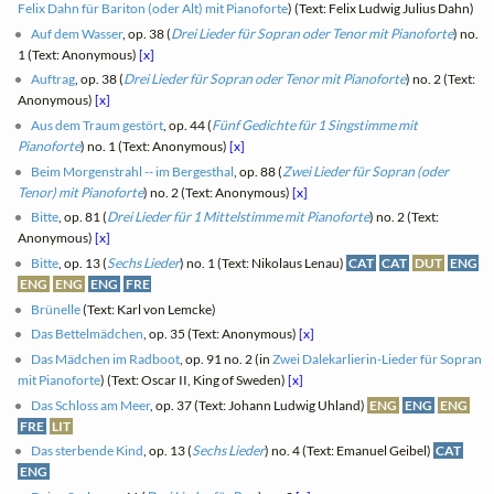
Felix Dahn für Bariton (oder Alt) mit Pianoforte
) (Text: Felix Ludwig Julius Dahn)
Auf dem Wasser
, op. 38 (
Drei Lieder für Sopran oder Tenor mit Pianoforte
) no.
1 (Text: Anonymous)
[x]
Auftrag
, op. 38 (
Drei Lieder für Sopran oder Tenor mit Pianoforte
) no. 2 (Text:
Anonymous)
[x]
Aus dem Traum gestört
, op. 44 (
Fünf Gedichte für 1 Singstimme mit
Pianoforte
) no. 1 (Text: Anonymous)
[x]
Beim Morgenstrahl -- im Bergesthal
, op. 88 (
Zwei Lieder für Sopran (oder
Tenor) mit Pianoforte
) no. 2 (Text: Anonymous)
[x]
Bitte
, op. 81 (
Drei Lieder für 1 Mittelstimme mit Pianoforte
) no. 2 (Text:
Anonymous)
[x]
Bitte
, op. 13 (
Sechs Lieder
) no. 1 (Text: Nikolaus Lenau)
CAT
CAT
DUT
ENG
ENG
ENG
ENG
FRE
Brünelle
(Text: Karl von Lemcke)
Das Bettelmädchen
, op. 35 (Text: Anonymous)
[x]
Das Mädchen im Radboot
, op. 91 no. 2 (in
Zwei Dalekarlierin-Lieder für Sopran
mit Pianoforte
) (Text: Oscar II, King of Sweden)
[x]
Das Schloss am Meer
, op. 37 (Text: Johann Ludwig Uhland)
ENG
ENG
ENG
FRE
LIT
Das sterbende Kind
, op. 13 (
Sechs Lieder
) no. 4 (Text: Emanuel Geibel)
CAT
ENG