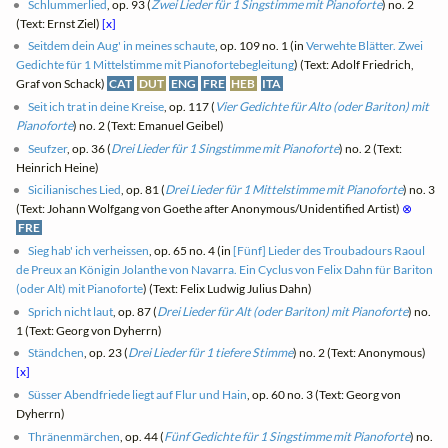
Schlummerlied
, op. 93 (
Zwei Lieder für 1 Singstimme mit Pianoforte
) no. 2
(Text: Ernst Ziel)
[x]
Seitdem dein Aug' in meines schaute
, op. 109 no. 1 (in
Verwehte Blätter. Zwei
Gedichte für 1 Mittelstimme mit Pianofortebegleitung
) (Text: Adolf Friedrich,
Graf von Schack)
CAT
DUT
ENG
FRE
HEB
ITA
Seit ich trat in deine Kreise
, op. 117 (
Vier Gedichte für Alto (oder Bariton) mit
Pianoforte
) no. 2 (Text: Emanuel Geibel)
Seufzer
, op. 36 (
Drei Lieder für 1 Singstimme mit Pianoforte
) no. 2 (Text:
Heinrich Heine)
Sicilianisches Lied
, op. 81 (
Drei Lieder für 1 Mittelstimme mit Pianoforte
) no. 3
(Text: Johann Wolfgang von Goethe after Anonymous/Unidentified Artist)
⊗
FRE
Sieg hab' ich verheissen
, op. 65 no. 4 (in
[Fünf] Lieder des Troubadours Raoul
de Preux an Königin Jolanthe von Navarra. Ein Cyclus von Felix Dahn für Bariton
(oder Alt) mit Pianoforte
) (Text: Felix Ludwig Julius Dahn)
Sprich nicht laut
, op. 87 (
Drei Lieder für Alt (oder Bariton) mit Pianoforte
) no.
1 (Text: Georg von Dyherrn)
Ständchen
, op. 23 (
Drei Lieder für 1 tiefere Stimme
) no. 2 (Text: Anonymous)
[x]
Süsser Abendfriede liegt auf Flur und Hain
, op. 60 no. 3 (Text: Georg von
Dyherrn)
Thränenmärchen
, op. 44 (
Fünf Gedichte für 1 Singstimme mit Pianoforte
) no.