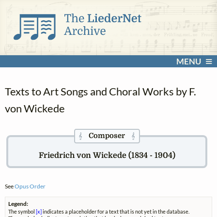
MENU
Texts to Art Songs and Choral Works by F.
von Wickede
Composer
𝄞
𝄞
Friedrich von Wickede (1834 - 1904)
See
Opus Order
Legend:
The symbol
[x]
indicates a placeholder for a text that is not yet in the database.