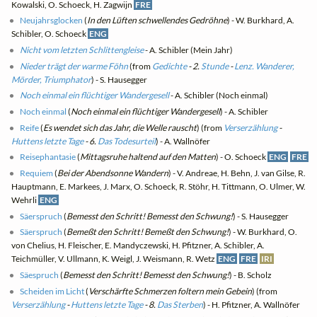
Kowalski, O. Schoeck, H. Zagwijn
FRE
Neujahrsglocken
(
In den Lüften schwellendes Gedröhne
) - W. Burkhard, A.
Schibler, O. Schoeck
ENG
Nicht vom letzten Schlittengleise
- A. Schibler (Mein Jahr)
Nieder trägt der warme Föhn
(from
Gedichte
- 2.
Stunde
-
Lenz. Wanderer,
Mörder, Triumphator
) - S. Hausegger
Noch einmal ein flüchtiger Wandergesell
- A. Schibler (Noch einmal)
Noch einmal
(
Noch einmal ein flüchtiger Wandergesell
) - A. Schibler
Reife
(
Es wendet sich das Jahr, die Welle rauscht
) (from
Verserzählung
-
Huttens letzte Tage
- 6.
Das Todesurteil
) - A. Wallnöfer
Reisephantasie
(
Mittagsruhe haltend auf den Matten
) - O. Schoeck
ENG
FRE
Requiem
(
Bei der Abendsonne Wandern
) - V. Andreae, H. Behn, J. van Gilse, R.
Hauptmann, E. Markees, J. Marx, O. Schoeck, R. Stöhr, H. Tittmann, O. Ulmer, W.
Wehrli
ENG
Säerspruch
(
Bemesst den Schritt! Bemesst den Schwung!
) - S. Hausegger
Säerspruch
(
Bemeßt den Schritt! Bemeßt den Schwung!
) - W. Burkhard, O.
von Chelius, H. Fleischer, E. Mandyczewski, H. Pfitzner, A. Schibler, A.
Teichmüller, V. Ullmann, K. Weigl, J. Weismann, R. Wetz
ENG
FRE
IRI
Säespruch
(
Bemesst den Schritt! Bemesst den Schwung!
) - B. Scholz
Scheiden im Licht
(
Verschärfte Schmerzen foltern mein Gebein
) (from
Verserzählung
-
Huttens letzte Tage
- 8.
Das Sterben
) - H. Pfitzner, A. Wallnöfer