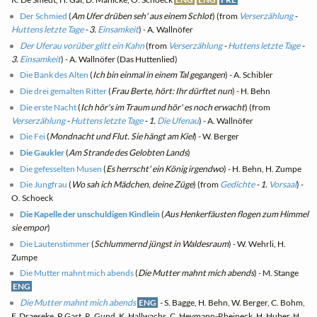
Der Schmied
(
Am Ufer drüben seh' aus einem Schlot
) (from
Verserzählung
-
Huttens letzte Tage
- 3.
Einsamkeit
) - A. Wallnöfer
Der Uferau vorüber glitt ein Kahn
(from
Verserzählung
-
Huttens letzte Tage
-
3.
Einsamkeit
) - A. Wallnöfer (Das Huttenlied)
Die Bank des Alten
(
Ich bin einmal in einem Tal gegangen
) - A. Schibler
Die drei gemalten Ritter
(
Frau Berte, hört: Ihr dürftet nun
) - H. Behn
Die erste Nacht
(
Ich hör's im Traum und hör' es noch erwacht
) (from
Verserzählung
-
Huttens letzte Tage
- 1.
Die Ufenau
) - A. Wallnöfer
Die Fei
(
Mondnacht und Flut. Sie hängt am Kiel
) - W. Berger
Die Gaukler
(
Am Strande des Gelobten Lands
)
Die gefesselten Musen
(
Es herrscht' ein König irgendwo
) - H. Behn, H. Zumpe
Die Jungfrau
(
Wo sah ich Mädchen, deine Züge
) (from
Gedichte
- 1.
Vorsaal
) -
O. Schoeck
Die Kapelle der unschuldigen Kindlein
(
Aus Henkerfäusten flogen zum Himmel
sie empor
)
Die Lautenstimmer
(
Schlummernd jüngst in Waldesraum
) - W. Wehrli, H.
Zumpe
Die Mutter mahnt mich abends
(
Die Mutter mahnt mich abends
) - M. Stange
ENG
Die Mutter mahnt mich abends
ENG
- S. Bagge, H. Behn, W. Berger, C. Bohm,
F. Draeseke, P. Gast, R. Gund, K. Hallwachs, C. Heymann-Rheineck, H. Huber, H.