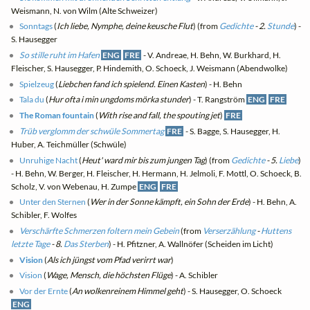
Weismann, N. von Wilm (Alte Schweizer)
Sonntags
(
Ich liebe, Nymphe, deine keusche Flut
) (from
Gedichte
- 2.
Stunde
) -
S. Hausegger
So stille ruht im Hafen
ENG
FRE
- V. Andreae, H. Behn, W. Burkhard, H.
Fleischer, S. Hausegger, P. Hindemith, O. Schoeck, J. Weismann (Abendwolke)
Spielzeug
(
Liebchen fand ich spielend. Einen Kasten
) - H. Behn
Tala du
(
Hur ofta i min ungdoms mörka stunder
) - T. Rangström
ENG
FRE
The Roman fountain
(
With rise and fall, the spouting jet
)
FRE
Trüb verglomm der schwüle Sommertag
FRE
- S. Bagge, S. Hausegger, H.
Huber, A. Teichmüller (Schwüle)
Unruhige Nacht
(
Heut' ward mir bis zum jungen Tag
) (from
Gedichte
- 5.
Liebe
)
- H. Behn, W. Berger, H. Fleischer, H. Hermann, H. Jelmoli, F. Mottl, O. Schoeck, B.
Scholz, V. von Webenau, H. Zumpe
ENG
FRE
Unter den Sternen
(
Wer in der Sonne kämpft, ein Sohn der Erde
) - H. Behn, A.
Schibler, F. Wolfes
Verschärfte Schmerzen foltern mein Gebein
(from
Verserzählung
-
Huttens
letzte Tage
- 8.
Das Sterben
) - H. Pfitzner, A. Wallnöfer (Scheiden im Licht)
Vision
(
Als ich jüngst vom Pfad verirrt war
)
Vision
(
Wage, Mensch, die höchsten Flüge
) - A. Schibler
Vor der Ernte
(
An wolkenreinem Himmel geht
) - S. Hausegger, O. Schoeck
ENG