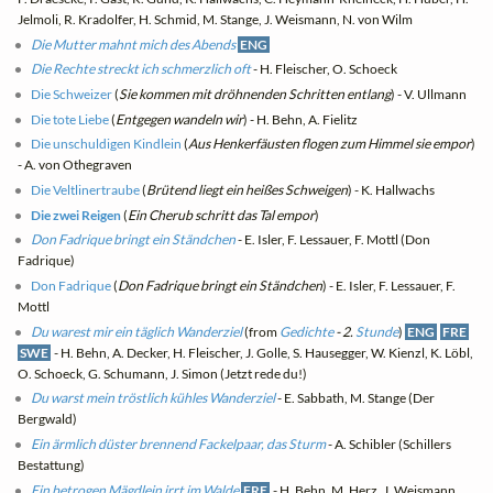
Jelmoli, R. Kradolfer, H. Schmid, M. Stange, J. Weismann, N. von Wilm
Die Mutter mahnt mich des Abends
ENG
Die Rechte streckt ich schmerzlich oft
- H. Fleischer, O. Schoeck
Die Schweizer
(
Sie kommen mit dröhnenden Schritten entlang
) - V. Ullmann
Die tote Liebe
(
Entgegen wandeln wir
) - H. Behn, A. Fielitz
Die unschuldigen Kindlein
(
Aus Henkerfäusten flogen zum Himmel sie empor
)
- A. von Othegraven
Die Veltlinertraube
(
Brütend liegt ein heißes Schweigen
) - K. Hallwachs
Die zwei Reigen
(
Ein Cherub schritt das Tal empor
)
Don Fadrique bringt ein Ständchen
- E. Isler, F. Lessauer, F. Mottl (Don
Fadrique)
Don Fadrique
(
Don Fadrique bringt ein Ständchen
) - E. Isler, F. Lessauer, F.
Mottl
Du warest mir ein täglich Wanderziel
(from
Gedichte
- 2.
Stunde
)
ENG
FRE
SWE
- H. Behn, A. Decker, H. Fleischer, J. Golle, S. Hausegger, W. Kienzl, K. Löbl,
O. Schoeck, G. Schumann, J. Simon (Jetzt rede du!)
Du warst mein tröstlich kühles Wanderziel
- E. Sabbath, M. Stange (Der
Bergwald)
Ein ärmlich düster brennend Fackelpaar, das Sturm
- A. Schibler (Schillers
Bestattung)
Ein betrogen Mägdlein irrt im Walde
FRE
- H. Behn, M. Herz, J. Weismann