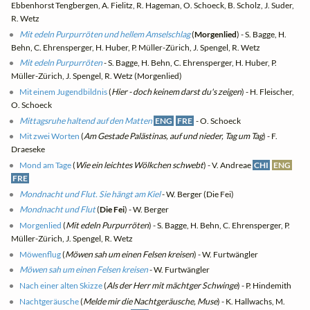
Ebbenhorst Tengbergen, A. Fielitz, R. Hageman, O. Schoeck, B. Scholz, J. Suder,
R. Wetz
Mit edeln Purpurröten und hellem Amselschlag
(
Morgenlied
) - S. Bagge, H.
Behn, C. Ehrensperger, H. Huber, P. Müller-Zürich, J. Spengel, R. Wetz
Mit edeln Purpurröten
- S. Bagge, H. Behn, C. Ehrensperger, H. Huber, P.
Müller-Zürich, J. Spengel, R. Wetz (Morgenlied)
Mit einem Jugendbildnis
(
Hier - doch keinem darst du's zeigen
) - H. Fleischer,
O. Schoeck
Mittagsruhe haltend auf den Matten
ENG
FRE
- O. Schoeck
Mit zwei Worten
(
Am Gestade Palästinas, auf und nieder, Tag um Tag
) - F.
Draeseke
Mond am Tage
(
Wie ein leichtes Wölkchen schwebt
) - V. Andreae
CHI
ENG
FRE
Mondnacht und Flut. Sie hängt am Kiel
- W. Berger (Die Fei)
Mondnacht und Flut
(
Die Fei
) - W. Berger
Morgenlied
(
Mit edeln Purpurröten
) - S. Bagge, H. Behn, C. Ehrensperger, P.
Müller-Zürich, J. Spengel, R. Wetz
Möwenflug
(
Möwen sah um einen Felsen kreisen
) - W. Furtwängler
Möwen sah um einen Felsen kreisen
- W. Furtwängler
Nach einer alten Skizze
(
Als der Herr mit mächtger Schwinge
) - P. Hindemith
Nachtgeräusche
(
Melde mir die Nachtgeräusche, Muse
) - K. Hallwachs, M.