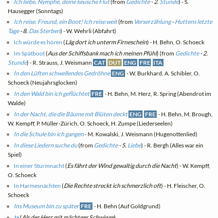
Ich liebe, Nymphe, deine keusche Flut
(from
Gedichte
- 2.
Stunde
) - S.
Hausegger (Sonntags)
Ich reise. Freund, ein Boot! Ich reise weit
(from
Verserzählung
-
Huttens letzte
Tage
- 8.
Das Sterben
) - W. Wehrli (Abfahrt)
Ich würde es hören
(
Läg dort ich unterm Firneschein
) - H. Behn, O. Schoeck
Im Spätboot
(
Aus der Schiffsbank mach ich meinen Pfühl
) (from
Gedichte
- 2.
Stunde
) - R. Strauss, J. Weismann
CAT
DUT
ENG
FRE
ITA
In den Lüften schwellendes Gedröhne
ENG
- W. Burkhard, A. Schibler, O.
Schoeck (Neujahrsglocken)
In den Wald bin ich geflüchtet
FRE
- H. Behn, M. Herz, R. Spring (Abendrot im
Walde)
In der Nacht, die die Bäume mit Blüten deckt
ENG
FRE
- H. Behn, M. Brough,
W. Kempff, P. Müller-Zürich, O. Schoeck, H. Zumpe (Liederseelen)
In die Schule bin ich gangen
- M. Kowalski, J. Weismann (Hugenottenlied)
In diese Liedern suche du
(from
Gedichte
- 5.
Liebe
) - R. Bergh (Alles war ein
Spiel)
In einer Sturmnacht
(
Es fährt der Wind gewaltig durch die Nacht
) - W. Kempff,
O. Schoeck
In Harmesnächten
(
Die Rechte streckt ich schmerzlich oft
) - H. Fleischer, O.
Schoeck
Ins Museum bin zu später
FRE
- H. Behn (Auf Goldgrund)
Ja
(
Als der Herr mit mächtger Schwinge
)