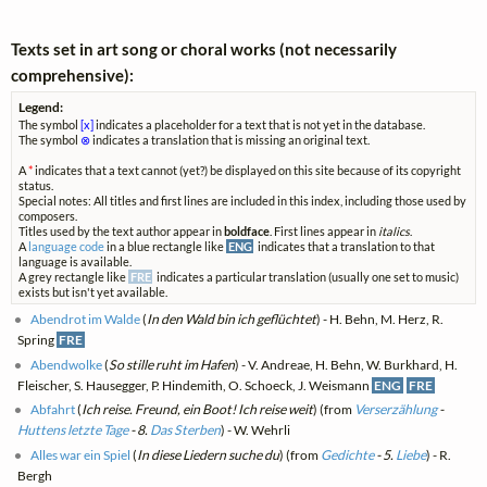
Texts set in art song or choral works (not necessarily
comprehensive):
Legend:
The symbol
[x]
indicates a placeholder for a text that is not yet in the database.
The symbol
⊗
indicates a translation that is missing an original text.
A
*
indicates that a text cannot (yet?) be displayed on this site because of its copyright
status.
Special notes: All titles and first lines are included in this index, including those used by
composers.
Titles used by the text author appear in
boldface
. First lines appear in
italics
.
A
language code
in a blue rectangle like
ENG
indicates that a translation to that
language is available.
A grey rectangle like
FRE
indicates a particular translation (usually one set to music)
exists but isn't yet available.
Abendrot im Walde
(
In den Wald bin ich geflüchtet
) - H. Behn, M. Herz, R.
Spring
FRE
Abendwolke
(
So stille ruht im Hafen
) - V. Andreae, H. Behn, W. Burkhard, H.
Fleischer, S. Hausegger, P. Hindemith, O. Schoeck, J. Weismann
ENG
FRE
Abfahrt
(
Ich reise. Freund, ein Boot! Ich reise weit
) (from
Verserzählung
-
Huttens letzte Tage
- 8.
Das Sterben
) - W. Wehrli
Alles war ein Spiel
(
In diese Liedern suche du
) (from
Gedichte
- 5.
Liebe
) - R.
Bergh