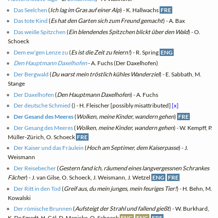
Das Seelchen
(
Ich lag im Gras auf einer Alp
) - K. Hallwachs
FRE
Das tote Kind
(
Es hat den Garten sich zum Freund gemacht
) - A. Bax
Das weiße Spitzchen
(
Ein blendendes Spitzchen blickt über den Wald
) - O.
Schoeck
Dem ew'gen Lenze zu
(
Es ist die Zeit zu feiern!
) - R. Spring
ENG
Den Hauptmann Daxelhofen
- A. Fuchs (Der Daxelhofen)
Der Bergwald
(
Du warst mein tröstlich kühles Wanderziel
) - E. Sabbath, M.
Stange
Der Daxelhofen
(
Den Hauptmann Daxelhofen
) - A. Fuchs
Der deutsche Schmied
(
) - H. Fleischer [possibly misattributed]
[x]
Der Gesand des Meeres
(
Wolken, meine Kinder, wandern gehen
)
FRE
Der Gesang des Meeres
(
Wolken, meine Kinder, wandern gehen
) - W. Kempff, P.
Müller-Zürich, O. Schoeck
FRE
Der Kaiser und das Fräulein
(
Hoch am Septimer, dem Kaiserpasse
) - J.
Weismann
Der Reisebecher
(
Gestern fand ich, räumend eines langvergessnen Schrankes
Fächer
) - J. van Gilse, O. Schoeck, J. Weismann, J. Wetzel
ENG
FRE
Der Ritt in den Tod
(
Greif aus, du mein junges, mein feuriges Tier!
) - H. Behn, M.
Kowalski
Der römische Brunnen
(
Aufsteigt der Strahl und fallend gießt
) - W. Burkhard,
K. De Smedt, H. Gál, D. Manicke, O. Schoeck
ENG
ENG
FRE