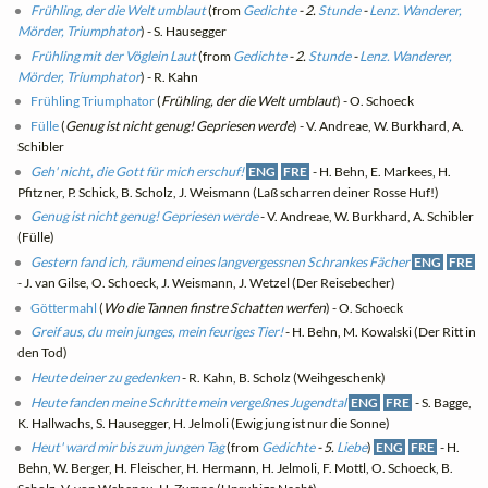
Frühling, der die Welt umblaut
(from
Gedichte
- 2.
Stunde
-
Lenz. Wanderer,
Mörder, Triumphator
) - S. Hausegger
Frühling mit der Vöglein Laut
(from
Gedichte
- 2.
Stunde
-
Lenz. Wanderer,
Mörder, Triumphator
) - R. Kahn
Frühling Triumphator
(
Frühling, der die Welt umblaut
) - O. Schoeck
Fülle
(
Genug ist nicht genug! Gepriesen werde
) - V. Andreae, W. Burkhard, A.
Schibler
Geh' nicht, die Gott für mich erschuf!
ENG
FRE
- H. Behn, E. Markees, H.
Pfitzner, P. Schick, B. Scholz, J. Weismann (Laß scharren deiner Rosse Huf!)
Genug ist nicht genug! Gepriesen werde
- V. Andreae, W. Burkhard, A. Schibler
(Fülle)
Gestern fand ich, räumend eines langvergessnen Schrankes Fächer
ENG
FRE
- J. van Gilse, O. Schoeck, J. Weismann, J. Wetzel (Der Reisebecher)
Göttermahl
(
Wo die Tannen finstre Schatten werfen
) - O. Schoeck
Greif aus, du mein junges, mein feuriges Tier!
- H. Behn, M. Kowalski (Der Ritt in
den Tod)
Heute deiner zu gedenken
- R. Kahn, B. Scholz (Weihgeschenk)
Heute fanden meine Schritte mein vergeßnes Jugendtal
ENG
FRE
- S. Bagge,
K. Hallwachs, S. Hausegger, H. Jelmoli (Ewig jung ist nur die Sonne)
Heut' ward mir bis zum jungen Tag
(from
Gedichte
- 5.
Liebe
)
ENG
FRE
- H.
Behn, W. Berger, H. Fleischer, H. Hermann, H. Jelmoli, F. Mottl, O. Schoeck, B.