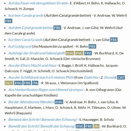
Auf das Feuer mit dem goldnen Strahle
- E. d'Albert, H. Behn, K. Hallwachs, O.
Schoeck, H. Zumpe
Auf dem Canale grande
(
Auf dem Canal grande betten
) - V. Andreae, W. Wehrli
FRE
Auf dem Canal grande betten
FRE
- V. Andreae, J. van Gilse, W. Wehrli (Auf
dem Canale grande)
Auf dem Canal Grande
(
Auf dem Canal grande betten
) - J. van Gilse
FRE
Auf Goldgrund
(
Ins Museum bin zu später
) - H. Behn
FRE
Aufsteigt der Strahl und fallend gießt
ENG
ENG
FRE
- W. Burkhard, K. De
Smedt, H. Gál, D. Manicke, O. Schoeck (Der römische Brunnen)
Aus der Eltern Macht und Haus
- S. Bagge, I. Brüll, K. Hallwachs, Jacques-
Dalcroze, F. Niggli, H. Schmidt, O. Schoeck (Hochzeitslied)
Aus der Schiffsbank mach ich meinen Pfühl
(from
Gedichte
- 2.
Stunde
)
CAT
DUT
ENG
FRE
ITA
- R. Strauss, J. Weismann (Im Spätboot)
Aus Henkerfäusten flogen zum Himmel sie empor
- A. von Othegraven (Die
Kapelle der unschuldigen Kindlein)
Bei der Abendsonne Wandern
ENG
- V. Andreae, H. Behn, J. van Gilse, R.
Hauptmann, E. Markees, J. Marx, O. Schoeck, R. Stöhr, H. Tittmann, O. Ulmer, W.
Wehrli (Requiem)
Bemesst den Schritt! Bemesst den Schwung!
- S. Hausegger, B. Scholz
Bemeßt den Schritt! Bemeßt den Schwung!
ENG
FRE
IRI
- W. Burkhard, O.