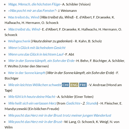
Wage, Mensch, die höchsten Flüge
- A. Schibler (Vision)
«Was pocht mir an das Fenster?
- J. Weismann
Was treibst du, Wind
(
Was treibst du, Wind
) - E. d'Albert, F. Draeseke, K.
Hallwachs, H. Hermann, O. Schoeck
Was treibst du, Wind
- E. d'Albert, F. Draeseke, K. Hallwachs, H. Hermann, O.
Schoeck
Weihgeschenk
(
Heute deiner zu gedenken
) - R. Kahn, B. Scholz
Wenn's Glück mit lächelndem Gesicht
Wenn uns das Glück in leichtem Lauf
- F. Abt
Wer in der Sonne kämpft, ein Sohn der Erde
- H. Behn, F. Büchtger, A. Schibler,
F. Wolfes (Unter den Sternen)
Wer in der Sonne kämpft
(
Wer in der Sonne kämpft, ein Sohn der Erde
) - F.
Büchtger
Wie ein leichtes Wölkchen schwebt
CHI
ENG
FRE
- V. Andreae (Mond am
Tage)
Wie fühl ich heute deine Macht
- A. Schibler (Einer Toten)
Wie heilt sich ein verlassen Herz
(from
Gedichte
- 2.
Stunde
) - H. Fleischer, E.
Mandyczewski (Ein bißchen Freude)
Wie pocht das Herz mir in der Brust trotz meiner jungen Wanderlust
Wie pocht das Herz mir in der Brust
- W. Lang, O. Schoeck, K. Weigl, N. von
Wilm