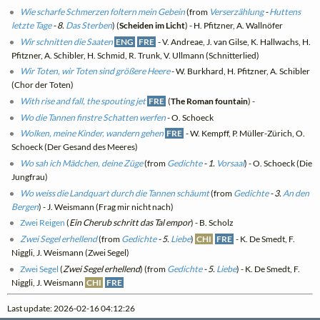
Wie scharfe Schmerzen foltern mein Gebein
(from
Verserzählung
-
Huttens
letzte Tage
- 8.
Das Sterben
) (
Scheiden im Licht
) - H. Pfitzner, A. Wallnöfer
Wir schnitten die Saaten
ENG
FRE
- V. Andreae, J. van Gilse, K. Hallwachs, H.
Pfitzner, A. Schibler, H. Schmid, R. Trunk, V. Ullmann (Schnitterlied)
Wir Toten, wir Toten sind größere Heere
- W. Burkhard, H. Pfitzner, A. Schibler
(Chor der Toten)
With rise and fall, the spouting jet
FRE
(
The Roman fountain
) -
Wo die Tannen finstre Schatten werfen
- O. Schoeck
Wolken, meine Kinder, wandern gehen
FRE
- W. Kempff, P. Müller-Zürich, O.
Schoeck (Der Gesand des Meeres)
Wo sah ich Mädchen, deine Züge
(from
Gedichte
- 1.
Vorsaal
) - O. Schoeck (Die
Jungfrau)
Wo weiss die Landquart durch die Tannen schäumt
(from
Gedichte
- 3.
An den
Bergen
) - J. Weismann (Frag mir nicht nach)
Zwei Reigen
(
Ein Cherub schritt das Tal empor
) - B. Scholz
Zwei Segel erhellend
(from
Gedichte
- 5.
Liebe
)
CHI
FRE
- K. De Smedt, F.
Niggli, J. Weismann (Zwei Segel)
Zwei Segel
(
Zwei Segel erhellend
) (from
Gedichte
- 5.
Liebe
) - K. De Smedt, F.
Niggli, J. Weismann
CHI
FRE
Last update: 2026-02-16 04:12:26