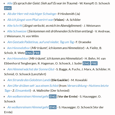
Alle
(
Es sprach der Geist: Sieh auf! Es war im Traume
) - W. Kempff, O. Schoeck
ENG
Als der Herr mit mächtger Schwinge
- P. Hindemith (Ja)
Als ich jüngst vom Pfad verirrt war
(
Vision
) - A. Schibler
Alte Schrift
(
Jüngst verlockt, es mich im Abendglimmen
) - J. Weismann
Alte Schweizer
(
Sie kommen mit dröhnenden Schritten entlang
) - V. Andreae,
J. Weismann, N. von Wilm
Am Gestade Palästinas, auf und nieder, Tag um Tag
- F. Draeseke
Am Himmelsthor
(
Mir träumt', ich komm ans Himmelstor
) - A. Fielitz, B.
Scholz, R. Wetz
ENG
FRE
Am Himmelstor
(
Mir träumt', ich komm ans Himmelstor
) - H. Behn, M. van
Ebbenhorst Tengbergen, R. Hageman, O. Schoeck, J. Suder
ENG
FRE
Am Himmel wächst der Sonne Glut
- S. Bagge, A. Fuchs, J. Marx, A. Schibler, H.
Schmid, O. Schoeck (Lenzfahrt)
Am Strande des Gelobten Lands
(
Die Gaukler
) - M. Kowalski
Am Ufer drüben seh' aus einem Schlot
(from
Verserzählung
-
Huttens letzte
Tage
- 3.
Einsamkeit
) - A. Wallnöfer (Der Schmied)
Am wolkenreinen Himmel geht
ENG
(
Vor der Ernte
) - S. Hausegger, O.
Schoeck
An wolkenreinem Himmel geht
ENG
- S. Hausegger, O. Schoeck (Vor der
Ernte)