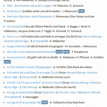
Scholz, V. von Webenau, H. Zumpe (Unruhige Nacht)
Hier - doch keinem darst du's zeigen
- H. Fleischer, O. Schoeck
Hirtenfeuer
(
Ließest unter uns dich nieder
) - J. Weismann
FRE
Hoch am Septimer, dem Kaiserpasse
- J. Weismann (Der Kaiser und das
Fräulein)
Hochzeitslied
(
Aus der Eltern Macht und Haus
) - S. Bagge, I. Brüll, K.
Hallwachs, Jacques-Dalcroze, F. Niggli, H. Schmidt, O. Schoeck
Homo sum
(
Ich halte Leib und Geist in strenger Zucht
) (from
Verserzählung
-
Huttens letzte Tage
- 3.
Einsamkeit
) - A. Wallnöfer
Hugenottenlied
(
In die Schule bin ich gangen
) - M. Kowalski, J. Weismann
Hur ofta i min ungdoms mörka stunder
ENG
FRE
- T. Rangström
Hussens Kerker
(
Es geht mit mir zu Ende
) - E. Mattiesen, H. Pfitzner, A. Schibler
ENG
Ich bin einmal in einem Tal gegangen
- A. Schibler (Die Bank des Alten)
Ich halte Leib und Geist in strenger Zucht
(from
Verserzählung
-
Huttens
letzte Tage
- 3.
Einsamkeit
) - A. Wallnöfer (Homo sum)
Ich hör's im Traum und hör' es noch erwacht
(from
Verserzählung
-
Huttens
letzte Tage
- 1.
Die Ufenau
) - A. Wallnöfer (Die erste Nacht)
Ich lag an einem Raine
(from
Gedichte
- 2.
Stunde
-
Lenz. Wanderer, Mörder,
Triumphator
) - S. Hausegger
Ich lag im Gras auf einer Alp
FRE
- K. Hallwachs (Das Seelchen)