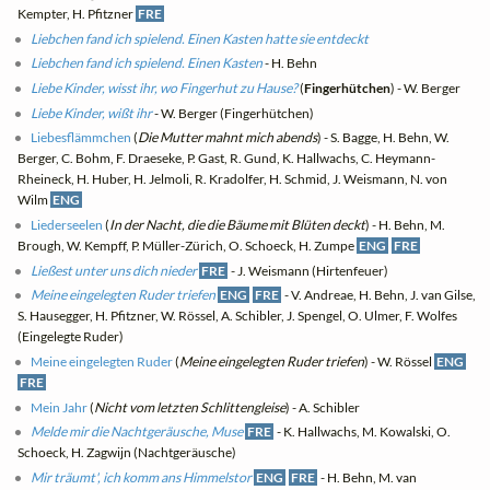
Kempter, H. Pfitzner
FRE
Liebchen fand ich spielend. Einen Kasten hatte sie entdeckt
Liebchen fand ich spielend. Einen Kasten
- H. Behn
Liebe Kinder, wisst ihr, wo Fingerhut zu Hause?
(
Fingerhütchen
) - W. Berger
Liebe Kinder, wißt ihr
- W. Berger (Fingerhütchen)
Liebesflämmchen
(
Die Mutter mahnt mich abends
) - S. Bagge, H. Behn, W.
Berger, C. Bohm, F. Draeseke, P. Gast, R. Gund, K. Hallwachs, C. Heymann-
Rheineck, H. Huber, H. Jelmoli, R. Kradolfer, H. Schmid, J. Weismann, N. von
Wilm
ENG
Liederseelen
(
In der Nacht, die die Bäume mit Blüten deckt
) - H. Behn, M.
Brough, W. Kempff, P. Müller-Zürich, O. Schoeck, H. Zumpe
ENG
FRE
Ließest unter uns dich nieder
FRE
- J. Weismann (Hirtenfeuer)
Meine eingelegten Ruder triefen
ENG
FRE
- V. Andreae, H. Behn, J. van Gilse,
S. Hausegger, H. Pfitzner, W. Rössel, A. Schibler, J. Spengel, O. Ulmer, F. Wolfes
(Eingelegte Ruder)
Meine eingelegten Ruder
(
Meine eingelegten Ruder triefen
) - W. Rössel
ENG
FRE
Mein Jahr
(
Nicht vom letzten Schlittengleise
) - A. Schibler
Melde mir die Nachtgeräusche, Muse
FRE
- K. Hallwachs, M. Kowalski, O.
Schoeck, H. Zagwijn (Nachtgeräusche)
Mir träumt', ich komm ans Himmelstor
ENG
FRE
- H. Behn, M. van