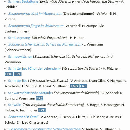
Schillers Bestattung
(
Ein ärmlich düster brennend Fackelpaar, das Sturm
) - A.
Schibler
Schlummernd einst im Waldesraum
(
Die Lautenstimmer
) - W. Wehrli, H.
Zumpe
Schlummernd jüngst in Waldesraum
- W. Wehrli, H. Zumpe (Die
Lautenstimmer)
Schlussgesang
(
Mit edeln Purpurröten
) - H. Huber
Schneewittchen hast im Scherz du dich genannt
- J. Weismann
(Schneewittchen)
Schneewittchen
(
Schneewittchen hast im Scherz du dich genannt
) - J.
Weismann
Schnitterlied (Chor der Lebenden)
(
Wir schnitten die Saaten
) - H. Pfitzner
ENG
FRE
Schnitterlied
(
Wir schnitten die Saaten
) - V. Andreae, J. van Gilse, K. Hallwachs,
A. Schibler, H. Schmid, R. Trunk, V. Ullmann
ENG
FRE
Schwarzschattende Kastanie
(
Schwarzschattende Kastanie
) - O. Schoeck, R.
Spring, J. Weismann
FRE
Schwüle
(
Trüb verglomm der schwüle Sommertag
) - S. Bagge, S. Hausegger, H.
Huber, A. Teichmüller
FRE
Sehnsucht ist Qual!
- V. Andreae, H. Behn, A. Fielitz, H. Fleischer, A. Reuss, B.
Scholz (Ein Lied Chastelards)
Sie kommen mit dröhnenden Schritten entlang
- V. Andreae, V. Ullmann, J.