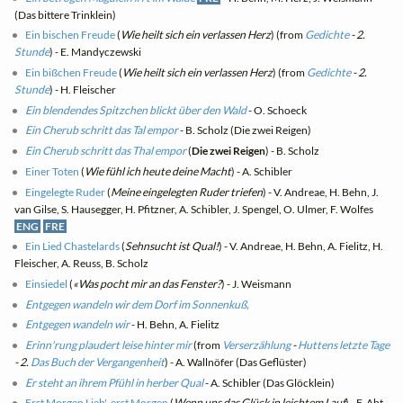
(Das bittere Trinklein)
Ein bischen Freude
(
Wie heilt sich ein verlassen Herz
) (from
Gedichte
- 2.
Stunde
) - E. Mandyczewski
Ein bißchen Freude
(
Wie heilt sich ein verlassen Herz
) (from
Gedichte
- 2.
Stunde
) - H. Fleischer
Ein blendendes Spitzchen blickt über den Wald
- O. Schoeck
Ein Cherub schritt das Tal empor
- B. Scholz (Die zwei Reigen)
Ein Cherub schritt das Thal empor
(
Die zwei Reigen
) - B. Scholz
Einer Toten
(
Wie fühl ich heute deine Macht
) - A. Schibler
Eingelegte Ruder
(
Meine eingelegten Ruder triefen
) - V. Andreae, H. Behn, J.
van Gilse, S. Hausegger, H. Pfitzner, A. Schibler, J. Spengel, O. Ulmer, F. Wolfes
ENG
FRE
Ein Lied Chastelards
(
Sehnsucht ist Qual!
) - V. Andreae, H. Behn, A. Fielitz, H.
Fleischer, A. Reuss, B. Scholz
Einsiedel
(
«Was pocht mir an das Fenster?
) - J. Weismann
Entgegen wandeln wir dem Dorf im Sonnenkuß,
Entgegen wandeln wir
- H. Behn, A. Fielitz
Erinn'rung plaudert leise hinter mir
(from
Verserzählung
-
Huttens letzte Tage
- 2.
Das Buch der Vergangenheit
) - A. Wallnöfer (Das Geflüster)
Er steht an ihrem Pfühl in herber Qual
- A. Schibler (Das Glöcklein)
Erst Morgen Lieb', erst Morgen
(
Wenn uns das Glück in leichtem Lauf
) - F. Abt