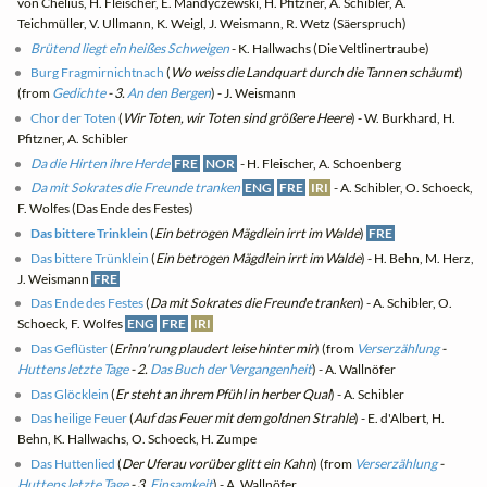
von Chelius, H. Fleischer, E. Mandyczewski, H. Pfitzner, A. Schibler, A.
Teichmüller, V. Ullmann, K. Weigl, J. Weismann, R. Wetz (Säerspruch)
Brütend liegt ein heißes Schweigen
- K. Hallwachs (Die Veltlinertraube)
Burg Fragmirnichtnach
(
Wo weiss die Landquart durch die Tannen schäumt
)
(from
Gedichte
- 3.
An den Bergen
) - J. Weismann
Chor der Toten
(
Wir Toten, wir Toten sind größere Heere
) - W. Burkhard, H.
Pfitzner, A. Schibler
Da die Hirten ihre Herde
FRE
NOR
- H. Fleischer, A. Schoenberg
Da mit Sokrates die Freunde tranken
ENG
FRE
IRI
- A. Schibler, O. Schoeck,
F. Wolfes (Das Ende des Festes)
Das bittere Trinklein
(
Ein betrogen Mägdlein irrt im Walde
)
FRE
Das bittere Trünklein
(
Ein betrogen Mägdlein irrt im Walde
) - H. Behn, M. Herz,
J. Weismann
FRE
Das Ende des Festes
(
Da mit Sokrates die Freunde tranken
) - A. Schibler, O.
Schoeck, F. Wolfes
ENG
FRE
IRI
Das Geflüster
(
Erinn'rung plaudert leise hinter mir
) (from
Verserzählung
-
Huttens letzte Tage
- 2.
Das Buch der Vergangenheit
) - A. Wallnöfer
Das Glöcklein
(
Er steht an ihrem Pfühl in herber Qual
) - A. Schibler
Das heilige Feuer
(
Auf das Feuer mit dem goldnen Strahle
) - E. d'Albert, H.
Behn, K. Hallwachs, O. Schoeck, H. Zumpe
Das Huttenlied
(
Der Uferau vorüber glitt ein Kahn
) (from
Verserzählung
-
Huttens letzte Tage
- 3.
Einsamkeit
) - A. Wallnöfer