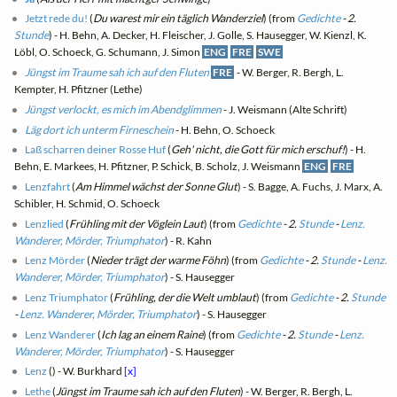
Jetzt rede du!
(
Du warest mir ein täglich Wanderziel
) (from
Gedichte
- 2.
Stunde
) - H. Behn, A. Decker, H. Fleischer, J. Golle, S. Hausegger, W. Kienzl, K.
Löbl, O. Schoeck, G. Schumann, J. Simon
ENG
FRE
SWE
Jüngst im Traume sah ich auf den Fluten
FRE
- W. Berger, R. Bergh, L.
Kempter, H. Pfitzner (Lethe)
Jüngst verlockt, es mich im Abendglimmen
- J. Weismann (Alte Schrift)
Läg dort ich unterm Firneschein
- H. Behn, O. Schoeck
Laß scharren deiner Rosse Huf
(
Geh' nicht, die Gott für mich erschuf!
) - H.
Behn, E. Markees, H. Pfitzner, P. Schick, B. Scholz, J. Weismann
ENG
FRE
Lenzfahrt
(
Am Himmel wächst der Sonne Glut
) - S. Bagge, A. Fuchs, J. Marx, A.
Schibler, H. Schmid, O. Schoeck
Lenzlied
(
Frühling mit der Vöglein Laut
) (from
Gedichte
- 2.
Stunde
-
Lenz.
Wanderer, Mörder, Triumphator
) - R. Kahn
Lenz Mörder
(
Nieder trägt der warme Föhn
) (from
Gedichte
- 2.
Stunde
-
Lenz.
Wanderer, Mörder, Triumphator
) - S. Hausegger
Lenz Triumphator
(
Frühling, der die Welt umblaut
) (from
Gedichte
- 2.
Stunde
-
Lenz. Wanderer, Mörder, Triumphator
) - S. Hausegger
Lenz Wanderer
(
Ich lag an einem Raine
) (from
Gedichte
- 2.
Stunde
-
Lenz.
Wanderer, Mörder, Triumphator
) - S. Hausegger
Lenz
(
) - W. Burkhard
[x]
Lethe
(
Jüngst im Traume sah ich auf den Fluten
) - W. Berger, R. Bergh, L.