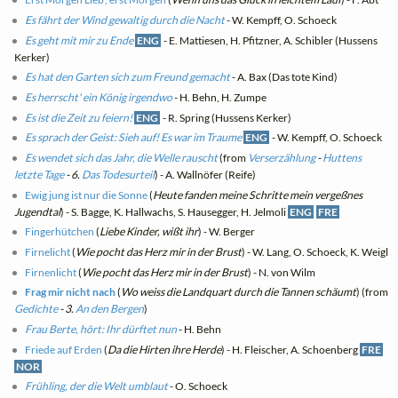
Es fährt der Wind gewaltig durch die Nacht
- W. Kempff, O. Schoeck
Es geht mit mir zu Ende
ENG
- E. Mattiesen, H. Pfitzner, A. Schibler (Hussens
Kerker)
Es hat den Garten sich zum Freund gemacht
- A. Bax (Das tote Kind)
Es herrscht' ein König irgendwo
- H. Behn, H. Zumpe
Es ist die Zeit zu feiern!
ENG
- R. Spring (Hussens Kerker)
Es sprach der Geist: Sieh auf! Es war im Traume
ENG
- W. Kempff, O. Schoeck
Es wendet sich das Jahr, die Welle rauscht
(from
Verserzählung
-
Huttens
letzte Tage
- 6.
Das Todesurteil
) - A. Wallnöfer (Reife)
Ewig jung ist nur die Sonne
(
Heute fanden meine Schritte mein vergeßnes
Jugendtal
) - S. Bagge, K. Hallwachs, S. Hausegger, H. Jelmoli
ENG
FRE
Fingerhütchen
(
Liebe Kinder, wißt ihr
) - W. Berger
Firnelicht
(
Wie pocht das Herz mir in der Brust
) - W. Lang, O. Schoeck, K. Weigl
Firnenlicht
(
Wie pocht das Herz mir in der Brust
) - N. von Wilm
Frag mir nicht nach
(
Wo weiss die Landquart durch die Tannen schäumt
) (from
Gedichte
- 3.
An den Bergen
)
Frau Berte, hört: Ihr dürftet nun
- H. Behn
Friede auf Erden
(
Da die Hirten ihre Herde
) - H. Fleischer, A. Schoenberg
FRE
NOR
Frühling, der die Welt umblaut
- O. Schoeck