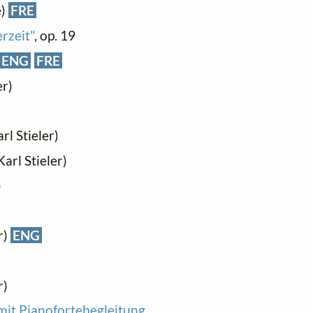
e)
FRE
rzeit"
, op. 19
ENG
FRE
er)
rl Stieler)
Karl Stieler)
)
r)
ENG
r)
mit Pianofortebegleitung