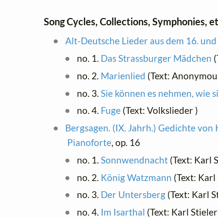
Song Cycles, Collections, Symphonies, et
Alt-Deutsche Lieder aus dem 16. und
no. 1.
Das Strassburger Mädchen
(
no. 2.
Marienlied
(Text: Anonymou
no. 3.
Sie können es nehmen, wie s
no. 4.
Fuge
(Text: Volkslieder )
Bergsagen. (IX. Jahrh.) Gedichte von K
Pianoforte
, op. 16
no. 1.
Sonnwendnacht
(Text: Karl 
no. 2.
König Watzmann
(Text: Karl
no. 3.
Der Untersberg
(Text: Karl S
no. 4.
Im Isarthal
(Text: Karl Stiele