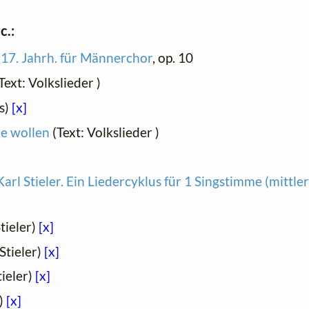
c.:
 17. Jahrh. für Männerchor
, op. 10
Text: Volkslieder )
s)
[x]
ie wollen
(Text: Volkslieder )
arl Stieler. Ein Liedercyklus für 1 Singstimme (mittler
Stieler)
[x]
 Stieler)
[x]
tieler)
[x]
r)
[x]