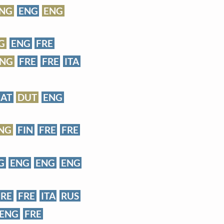
NG
ENG
ENG
G
ENG
FRE
ENG
FRE
FRE
ITA
AT
DUT
ENG
NG
FIN
FRE
FRE
G
ENG
ENG
ENG
FRE
FRE
ITA
RUS
ENG
FRE