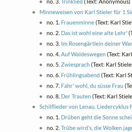
no. 3.
Trinklied
(Text: Anonymous)
Minneweisen von Karl Stieler für 1 S
no. 1.
Frauenminne
(Text: Karl Stie
no. 2.
Das ist wohl eine alte Lehr'
(T
no. 3.
Im Rosengärtlein deiner Wa
no. 4.
Auf Waldeswegen
(Text: Karl
no. 5.
Zwiesprach
(Text: Karl Stiele
no. 6.
Frühlingsabend
(Text: Karl St
no. 7.
Fahr' wohl, du süsse Frau
(Te
no. 8.
Der Trauten
(Text: Karl Stiel
Schilflieder von Lenau. Liedercyklus
no. 1.
Drüben geht die Sonne sche
no. 2.
Trübe wird's, die Wolken jag