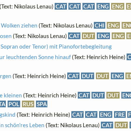
(Text: Nikolaus Lenau)
CAT
CAT
CAT
ENG
ENG
E
 Wolken ziehen
(Text: Nikolaus Lenau)
CHI
ENG
EN
losen
(Text: Nikolaus Lenau)
CAT
DUT
ENG
ENG
 Sopran oder Tenor) mit Pianofortebegleitung
zur leuchtenden Sonne hinauf
(Text: Heinrich Heine)
C
rgen
(Text: Heinrich Heine)
CAT
DUT
DUT
ENG
E
e kleinen
(Text: Heinrich Heine)
CAT
DUT
DUT
EN
TA
POL
RUS
SPA
gskind
(Text: Heinrich Heine)
CAT
CAT
ENG
FRE
in schön'res Leben
(Text: Nikolaus Lenau)
CAT
DUT