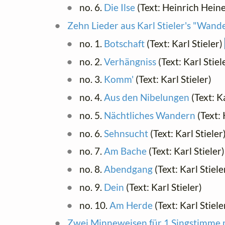
no. 6.
Die Ilse
(Text: Heinrich Hein
Zehn Lieder aus Karl Stieler's "Wande
no. 1.
Botschaft
(Text: Karl Stieler)
no. 2.
Verhängniss
(Text: Karl Stiel
no. 3.
Komm'
(Text: Karl Stieler)
no. 4.
Aus den Nibelungen
(Text: Ka
no. 5.
Nächtliches Wandern
(Text: 
no. 6.
Sehnsucht
(Text: Karl Stieler
no. 7.
Am Bache
(Text: Karl Stieler)
no. 8.
Abendgang
(Text: Karl Stiele
no. 9.
Dein
(Text: Karl Stieler)
no. 10.
Am Herde
(Text: Karl Stiele
Zwei Minneweisen für 1 Singstimme 