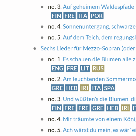
no. 3.
Auf geheimem Waldespfade
FIN
FRE
ITA
POR
no. 4.
Sonnenuntergang, schwarze
no. 5.
Auf dem Teich, dem regungs
Sechs Lieder für Mezzo-Sopran (oder
no. 1.
Es schauen die Blumen alle 
ENG
FRE
LIT
RUS
no. 2.
Am leuchtenden Sommermo
GRE
HEB
IRI
ITA
SPA
no. 3.
Und wüßten's die Blumen, di
FIN
FRE
FRE
GRE
HEB
IRI
I
no. 4.
Mir träumte von einem Köni
no. 5.
Ach wärst du mein, es wär' e