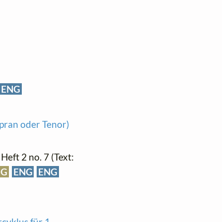
ENG
pran oder Tenor)
, Heft 2 no. 7 (Text:
NG
ENG
ENG
rcyklus für 1