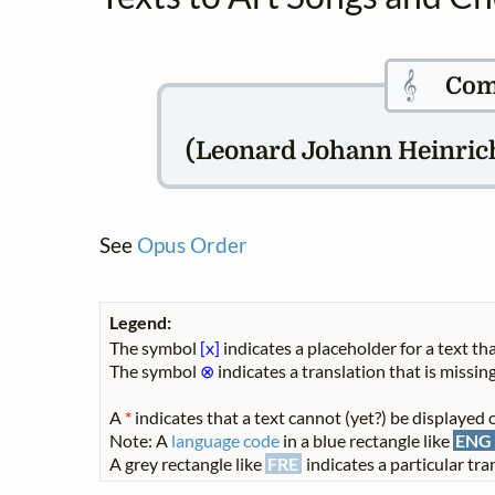
𝄞
Com
(Leonard Johann Heinrich)
See
Opus Order
Legend:
The symbol
[x]
indicates a placeholder for a text tha
The symbol
⊗
indicates a translation that is missing
A
*
indicates that a text cannot (yet?) be displayed o
Note: A
language code
in a blue rectangle like
ENG
A grey rectangle like
FRE
indicates a particular tran