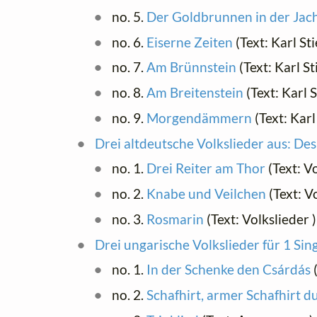
no. 5.
Der Goldbrunnen in der Jac
no. 6.
Eiserne Zeiten
(Text: Karl St
no. 7.
Am Brünnstein
(Text: Karl St
no. 8.
Am Breitenstein
(Text: Karl S
no. 9.
Morgendämmern
(Text: Karl
Drei altdeutsche Volkslieder aus: D
no. 1.
Drei Reiter am Thor
(Text: V
no. 2.
Knabe und Veilchen
(Text: V
no. 3.
Rosmarin
(Text: Volkslieder 
Drei ungarische Volkslieder für 1 Si
no. 1.
In der Schenke den Csárdás
no. 2.
Schafhirt, armer Schafhirt d