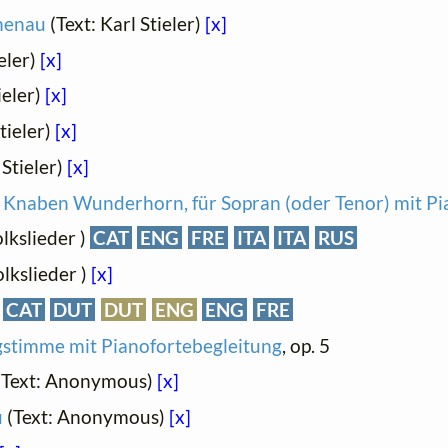
henau
(Text: Karl Stieler)
[x]
ieler)
[x]
ieler)
[x]
tieler)
[x]
 Stieler)
[x]
es Knaben Wunderhorn, für Sopran (oder Tenor) mit P
olkslieder )
CAT
ENG
FRE
ITA
ITA
RUS
olkslieder )
[x]
)
CAT
DUT
DUT
ENG
ENG
FRE
ngstimme mit Pianofortebegleitung
, op. 5
(Text: Anonymous)
[x]
u
(Text: Anonymous)
[x]