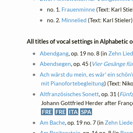
no. 1.
Frauenminne
(Text: Karl Stie
no. 2.
Minnelied
(Text: Karl Stieler)
All titles of vocal settings in Alphabetic 
Abendgang
, op. 19 no. 8 (in
Zehn Lied
Abendsegen
, op. 45 (
Vier Gesänge f
Ach wärst du mein, es wär' ein schön
mit Pianofortebegleitung
) (Text: Ni
Altfranzösisches Sonett
, op. 31 (
Fünfz
Johann Gottfried Herder after Franç
FRE
FRE
ITA
SPA
Am Bache
, op. 19 no. 7 (in
Zehn Lieder
Am Breitenstein
, op. 16 no. 8 (in
Bergs