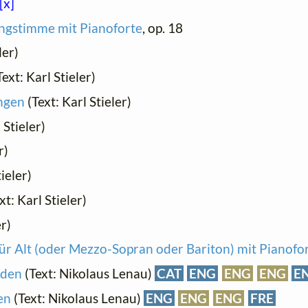
[x]
ingstimme mit Pianoforte
, op. 18
ler)
ext: Karl Stieler)
ngen
(Text: Karl Stieler)
 Stieler)
r)
ieler)
xt: Karl Stieler)
er)
 für Alt (oder Mezzo-Sopran oder Bariton) mit Pianofo
iden
(Text: Nikolaus Lenau)
CAT
ENG
ENG
ENG
E
en
(Text: Nikolaus Lenau)
ENG
ENG
ENG
FRE