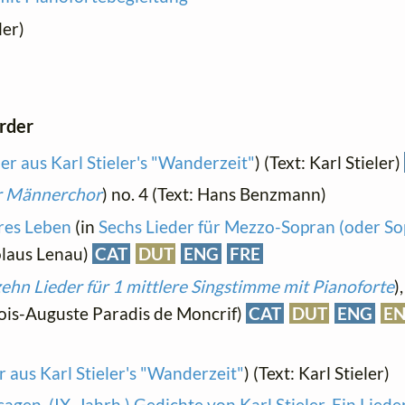
ler)
order
er aus Karl Stieler's "Wanderzeit"
) (Text: Karl Stieler)
ür Männerchor
) no. 4 (Text: Hans Benzmann)
'res Leben
(in
Sechs Lieder für Mezzo-Sopran (oder So
kolaus Lenau)
CAT
DUT
ENG
FRE
ehn Lieder für 1 mittlere Singstimme mit Pianoforte
)
ois-Auguste Paradis de Moncrif)
CAT
DUT
ENG
E
 aus Karl Stieler's "Wanderzeit"
) (Text: Karl Stieler)
agen. (IX. Jahrh.) Gedichte von Karl Stieler. Ein Liede