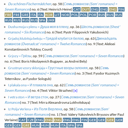
Du schönes Fischermädchen
, op. 58 (
Семь романсов (Sem' romansov) =
Seven Romances
) no. 6 (Text: Heinrich Heine)
CAT
DUT
ENG
ENG
ENG
FIN
FRE
FRE
GRE
ITA
ITA
KOR
LIT
NOR
POL
POL
POR
RUS
RUS
RUS
RUS
RUS
RUS
RUS
SPA
UKR
Dusha moja v plenu = Душа моя в плену
, op. 36 (
Шесть романсов (Shest'
romansov) = Six Romances
) no. 6 (Text: Pyotr Filippovich Yakubovich)
Grjadoj klubitsja beloju = Грядой клубится белою
, op. 63 (
Двенадцать
романсов (Dvenadcat' romansov) = Twelve Romances
) no. 9 (Text: Aleksei
Konstantinovich Tolstoy, Count)
Grjozy = Грёзы
, op. 59 (
Семь романсов (Sem' romansov) = Seven Romances
)
no. 6 (Text: Boris Nikolayevich Bugayev , as Andrei Bely)
Grustnye vzory sklonjaja = Грустные взоры склоняя
, op. 58 (
Семь
романсов (Sem' romansov) = Seven Romances
) no. 3 (Text: Fyodor Kuzmych
Teternikov , as Fyodor Sologub)
I plakala ona = И плакала она
, op. 62 (
Семь романсов (Sem' romansov) =
Seven Romances
) no. 4 (Text: Viktor Strazhev)
[x]
I vetra ston = И ветра стон
, op. 27 (
Семь романсов (Sem' romansov) = Seven
Romances
) no. 7 (Text: Mirra Alexandrovna Lokhvitskaya)
Iz Polja Verlena = Из Поля Верлена
, op. 58 (
Семь романсов (Sem'
romansov) = Seven Romances
) no. 1 (Text: Valery Yakovlevich Bryusov after Paul
Verlaine)
CAT
CZE
ENG
ENG
ENG
ENG
ENG
FIN
GER
GER
GER
GER
GER
GER
GRE
HUN
HUN
HUN
ITA
SPA
SPA