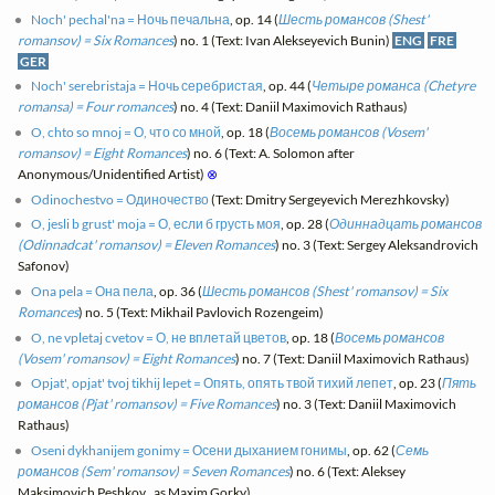
Noch' pechal'na = Ночь печальна
, op. 14 (
Шесть романсов (Shest'
romansov) = Six Romances
) no. 1 (Text: Ivan Alekseyevich Bunin)
ENG
FRE
GER
Noch' serebristaja = Ночь серебристая
, op. 44 (
Четыре романса (Chetyre
romansa) = Four romances
) no. 4 (Text: Daniil Maximovich Rathaus)
O, chto so mnoj = О, что со мной
, op. 18 (
Восемь романсов (Vosem'
romansov) = Eight Romances
) no. 6 (Text: A. Solomon after
Anonymous/Unidentified Artist)
⊗
Odinochestvo = Одиночество
(Text: Dmitry Sergeyevich Merezhkovsky)
O, jesli b grust' moja = О, если б грусть моя
, op. 28 (
Одиннадцать романсов
(Odinnadcat' romansov) = Eleven Romances
) no. 3 (Text: Sergey Aleksandrovich
Safonov)
Ona pela = Она пела
, op. 36 (
Шесть романсов (Shest' romansov) = Six
Romances
) no. 5 (Text: Mikhail Pavlovich Rozengeim)
O, ne vpletaj cvetov = О, не вплетай цветов
, op. 18 (
Восемь романсов
(Vosem' romansov) = Eight Romances
) no. 7 (Text: Daniil Maximovich Rathaus)
Opjat', opjat' tvoj tikhij lepet = Опять, опять твой тихий лепет
, op. 23 (
Пять
романсов (Pjat' romansov) = Five Romances
) no. 3 (Text: Daniil Maximovich
Rathaus)
Oseni dykhanijem gonimy = Осени дыханием гонимы
, op. 62 (
Семь
романсов (Sem' romansov) = Seven Romances
) no. 6 (Text: Aleksey
Maksimovich Peshkov , as Maxim Gorky)