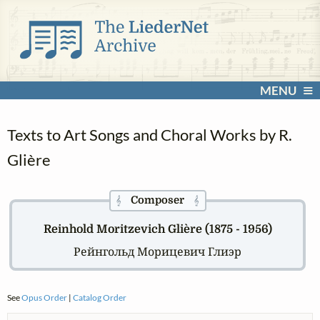
MENU
Texts to Art Songs and Choral Works by R.
Glière
Composer
𝄞
𝄞
Reinhold Moritzevich Glière (1875 - 1956)
Рейнгольд Морицевич Глиэр
See
Opus Order
|
Catalog Order