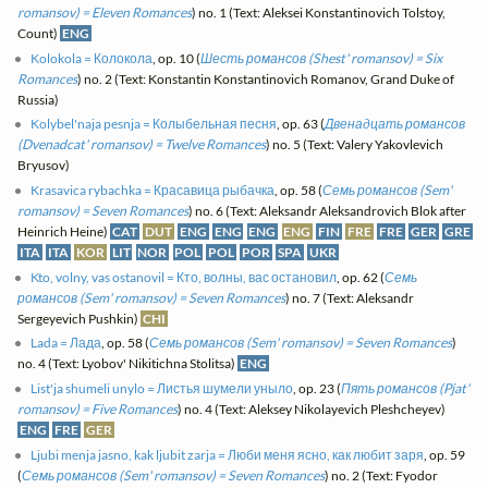
romansov) = Eleven Romances
) no. 1 (Text: Aleksei Konstantinovich Tolstoy,
Count)
ENG
Kolokola = Колокола
, op. 10 (
Шесть романсов (Shest' romansov) = Six
Romances
) no. 2 (Text: Konstantin Konstantinovich Romanov, Grand Duke of
Russia)
Kolybel'naja pesnja = Колыбельная песня
, op. 63 (
Двенадцать романсов
(Dvenadcat' romansov) = Twelve Romances
) no. 5 (Text: Valery Yakovlevich
Bryusov)
Krasavica rybachka = Красавица рыбачка
, op. 58 (
Семь романсов (Sem'
romansov) = Seven Romances
) no. 6 (Text: Aleksandr Aleksandrovich Blok after
Heinrich Heine)
CAT
DUT
ENG
ENG
ENG
ENG
FIN
FRE
FRE
GER
GRE
ITA
ITA
KOR
LIT
NOR
POL
POL
POR
SPA
UKR
Kto, volny, vas ostanovil = Кто, волны, вас остановил
, op. 62 (
Семь
романсов (Sem' romansov) = Seven Romances
) no. 7 (Text: Aleksandr
Sergeyevich Pushkin)
CHI
Lada = Лада
, op. 58 (
Семь романсов (Sem' romansov) = Seven Romances
)
no. 4 (Text: Lyobov' Nikitichna Stolitsa)
ENG
List'ja shumeli unylo = Листья шумели уныло
, op. 23 (
Пять романсов (Pjat'
romansov) = Five Romances
) no. 4 (Text: Aleksey Nikolayevich Pleshcheyev)
ENG
FRE
GER
Ljubi menja jasno, kak ljubit zarja = Люби меня ясно, как любит заря
, op. 59
(
Семь романсов (Sem' romansov) = Seven Romances
) no. 2 (Text: Fyodor