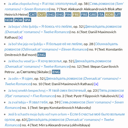
Ja atlas zlopoluchnyj = Я атлас злополучный
, op. 58 (
Семь романсов (Sem'
romansov) = Seven Romances
) no. 7 (Text: Aleksandr Aleksandrovich Blok after
Heinrich Heine)
CAT
DUT
ENG
ENG
FIN
FRE
FRE
GRE
ITA
KOR
LIT
NOR
POR
SPA
Ja bojus' chto ljublju = Я боюсь что люблю
, op. 52 (
Двенадцать романсов
(Dvenadcat' romansov) = Twelve Romances
) no. 6 (Text: Daniil Maximovich
Rathaus)
[x]
Ja bol'she jejo ne ljublju = Я больше её не люблю
, op. 28 (
Одиннадцать
романсов (Odinnadcat' romansov) = Eleven Romances
) no. 9 (Text: Konstantin
Dmitrevich Bal'mont)
ENG
Ja khochu vesel'ja = Я хочу веселья
, op. 52 (
Двенадцать романсов
(Dvenadcat' romansov) = Twelve Romances
) no. 12 (Text: Stepan Gavrilovich
Petrov , as Скиталец (Skitalec))
ENG
Ja odin = Я один
, op. 52 (
Двенадцать романсов (Dvenadcat' romansov) =
Twelve Romances
) no. 10 (Text: Daniil Maximovich Rathaus)
[x]
Ja tvoj smekh bespechnyj = Я твой смех беспечный
, op. 23 (
Пять романсов
(Pjat' romansov) = Five Romances
) no. 2 (Text: Pyotr Filippovich Yakubovich)
[x]
Ja zval tebja = Я звал тебя
, op. 59 (
Семь романсов (Sem' romansov) = Seven
Romances
) no. 1 (Text: Sergey Konstantinovich Makovsky)
Jesli b schast'e mojo bylo vol'nym orlom = Если б счастье моё было вольным
орлом
, op. 63 (
Двенадцать романсов (Dvenadcat' romansov) = Twelve
Romances
) no. 4 (Text: Mirra Alexandrovna Lokhvitskaya)