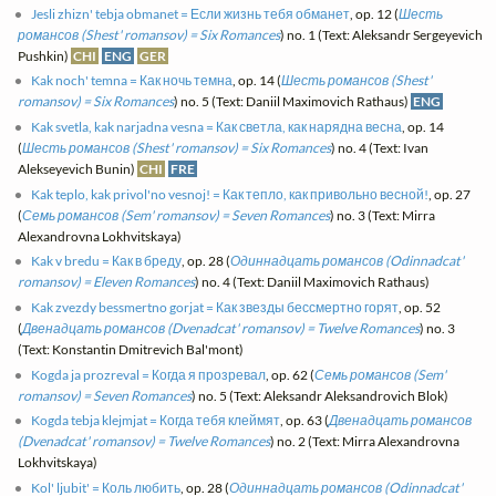
Jesli zhizn' tebja obmanet = Если жизнь тебя обманет
, op. 12 (
Шесть
романсов (Shest' romansov) = Six Romances
) no. 1 (Text: Aleksandr Sergeyevich
Pushkin)
CHI
ENG
GER
Kak noch' temna = Как ночь темна
, op. 14 (
Шесть романсов (Shest'
romansov) = Six Romances
) no. 5 (Text: Daniil Maximovich Rathaus)
ENG
Kak svetla, kak narjadna vesna = Как светла, как нарядна весна
, op. 14
(
Шесть романсов (Shest' romansov) = Six Romances
) no. 4 (Text: Ivan
Alekseyevich Bunin)
CHI
FRE
Kak teplo, kak privol'no vesnoj! = Как тепло, как привольно весной!
, op. 27
(
Семь романсов (Sem' romansov) = Seven Romances
) no. 3 (Text: Mirra
Alexandrovna Lokhvitskaya)
Kak v bredu = Как в бреду
, op. 28 (
Одиннадцать романсов (Odinnadcat'
romansov) = Eleven Romances
) no. 4 (Text: Daniil Maximovich Rathaus)
Kak zvezdy bessmertno gorjat = Как звезды бессмертно горят
, op. 52
(
Двенадцать романсов (Dvenadcat' romansov) = Twelve Romances
) no. 3
(Text: Konstantin Dmitrevich Bal'mont)
Kogda ja prozreval = Когда я прозревал
, op. 62 (
Семь романсов (Sem'
romansov) = Seven Romances
) no. 5 (Text: Aleksandr Aleksandrovich Blok)
Kogda tebja klejmjat = Когда тебя клеймят
, op. 63 (
Двенадцать романсов
(Dvenadcat' romansov) = Twelve Romances
) no. 2 (Text: Mirra Alexandrovna
Lokhvitskaya)
Kol' ljubit' = Коль любить
, op. 28 (
Одиннадцать романсов (Odinnadcat'