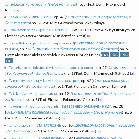
(Dvenadcat' romansov) = Twelve Romances
) no. 5 (Text: Daniil Maximovich
Rathaus)
Toska ljubvi = Тоска любви
, op. 46 (
Четыре романса (Chetyre romansa) =
Four romances
) no. 3 (Text: Mirra Alexandrovna Lokhvitskaya)
Travka zelenejet = Травка зеленеет
, JHW XXXII/3 (Text: Aleksey Nikolayevich
Pleshcheyev after Anonymous/Unidentified Artist)
⊗
Tri svetlykh carja iz vostochnoj strany = Три светлых царя из восточной
страны
, op. 58 (
Семь романсов (Sem' romansov) = Seven Romances
) no. 5
(Text: Aleksandr Aleksandrovich Blok after Heinrich Heine)
CAT
ENG
ENG
FRE
Tvoi glaza mne tak sijajut = Твои глаза мне так сияют
, op. 27 (
Семь романсов
(Sem' romansov) = Seven Romances
) no. 1 (Text: Daniil Maximovich Rathaus)
[x]
Ty mne byla sestroj = Ты мне была сестрой
, op. 62 (
Семь романсов (Sem'
romansov) = Seven Romances
) no. 1 (Text: Konstantin Dmitrevich Bal'mont)
Ty tak naivna = Ты так наивна
, op. 12 (
Шесть романсов (Shest' romansov) =
Six Romances
) no. 3 (Text: Elizaveta Fabianovna Gnesina)
[x]
Ty vesennikh obmanov ne zhdi = Ты весенних обманов не жди
, op. 28
(
Одиннадцать романсов (Odinnadcat' romansov) = Eleven Romances
) no. 6
(Text: Daniil Maximovich Rathaus)
[x]
Umchalsja den' = Умчался день
, op. 10 (
Шесть романсов (Shest' romansov)
= Six Romances
) no. 3 (Text: Daniil Maximovich Rathaus)
[x]
U morja noch'ju = У моря ночью
, op. 44 (
Четыре романса (Chetyre