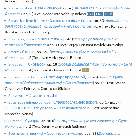
Ivanovich Ivanov)
Sljozy ljudskije = Слёзы людские
, op. 6 (
Три романса (Tri romansa) = Three
Romances
) no. 2 (Text: Fyodor Ivanovich Tyutchev)
FRE
FRE
GER
Slovno kak lebedi belye = Словно как лебеди белые
, op. 63 (
Двенадцать
романсов (Dvenadcat' romansov) = Twelve Romances
) no. 6 (Text: Konstantin
Konstantinovich Sluchevsky)
Slyshu ja golos = Слышу я голос
, op. 46 (
Четыре романса (Chetyre
romansa) = Four romances
) no. 1 (Text: Sergey Konstantinovich Makovsky)
Smert' = Смерть
, op. 36 (
Шесть романсов (Shest' romansov) = Six
Romances
) no. 2 (Text: Ivan Alekseyevich Bunin)
Snova son = Снова сон
, op. 18 (
Восемь романсов (Vosem' romansov) = Eight
Romances
) no. 4 (Text: Ivan Alekseyevich Bunin)
CHI
Spit more predo mnoj = Спит море предо мной
, op. 28 (
Одиннадцать
романсов (Odinnadcat' romansov) = Eleven Romances
) no. 11 (Text: Stepan
Gavrilovich Petrov , as Скиталец (Skitalec))
Staryj val's = Старый вальс
[x]
Strazh poslednego poroga = Страж последнего порога
, op. 57 no. 7 (in
Газэлы о розе (Gazely o roze) = Ghazals about a rose
) (Text: Vyacheslav
Ivanovich Ivanov)
Sumerki = Сумерки
, op. 18 (
Восемь романсов (Vosem' romansov) = Eight
Romances
) no. 2 (Text: Daniil Maximovich Rathaus)
Svecha gorit i merknet = Свеча горит и меркнет
, op. 63 (
Двенадцать