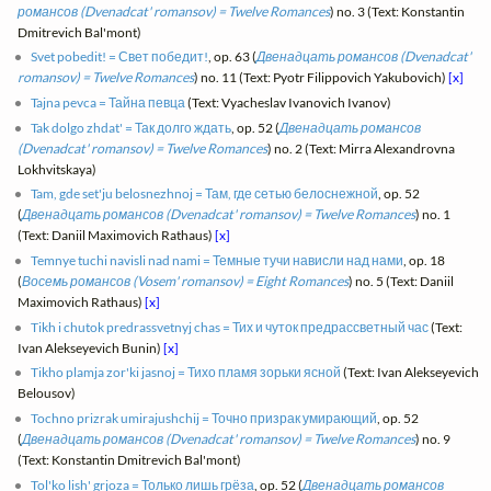
романсов (Dvenadcat' romansov) = Twelve Romances
) no. 3 (Text: Konstantin
Dmitrevich Bal'mont)
Svet pobedit! = Свет победит!
, op. 63 (
Двенадцать романсов (Dvenadcat'
romansov) = Twelve Romances
) no. 11 (Text: Pyotr Filippovich Yakubovich)
[x]
Tajna pevca = Тайна певца
(Text: Vyacheslav Ivanovich Ivanov)
Tak dolgo zhdat' = Так долго ждать
, op. 52 (
Двенадцать романсов
(Dvenadcat' romansov) = Twelve Romances
) no. 2 (Text: Mirra Alexandrovna
Lokhvitskaya)
Tam, gde set'ju belosnezhnoj = Там, где сетью белоснежной
, op. 52
(
Двенадцать романсов (Dvenadcat' romansov) = Twelve Romances
) no. 1
(Text: Daniil Maximovich Rathaus)
[x]
Temnye tuchi navisli nad nami = Темные тучи нависли над нами
, op. 18
(
Восемь романсов (Vosem' romansov) = Eight Romances
) no. 5 (Text: Daniil
Maximovich Rathaus)
[x]
Tikh i chutok predrassvetnyj chas = Тих и чуток предрассветный час
(Text:
Ivan Alekseyevich Bunin)
[x]
Tikho plamja zor'ki jasnoj = Тихо пламя зорьки ясной
(Text: Ivan Alekseyevich
Belousov)
Tochno prizrak umirajushchij = Точно призрак умирающий
, op. 52
(
Двенадцать романсов (Dvenadcat' romansov) = Twelve Romances
) no. 9
(Text: Konstantin Dmitrevich Bal'mont)
Tol'ko lish' grjoza = Только лишь грёза
, op. 52 (
Двенадцать романсов