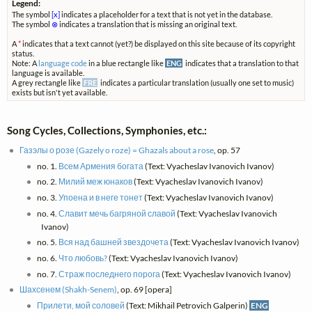
Legend:
The symbol
[x]
indicates a placeholder for a text that is not yet in the database.
The symbol
⊗
indicates a translation that is missing an original text.
A
*
indicates that a text cannot (yet?) be displayed on this site because of its copyright
status.
Note: A
language code
in a blue rectangle like
ENG
indicates that a translation to that
language is available.
A grey rectangle like
FRE
indicates a particular translation (usually one set to music)
exists but isn't yet available.
Song Cycles, Collections, Symphonies, etc.:
Газэлы о розе (Gazely o roze) = Ghazals about a rose
, op. 57
no. 1.
Всем Армения богата
(Text: Vyacheslav Ivanovich Ivanov)
no. 2.
Милий меж юнаков
(Text: Vyacheslav Ivanovich Ivanov)
no. 3.
Упоена и в неге тонет
(Text: Vyacheslav Ivanovich Ivanov)
no. 4.
Славит мечь багряной славой
(Text: Vyacheslav Ivanovich
Ivanov)
no. 5.
Вся над башней звездочета
(Text: Vyacheslav Ivanovich Ivanov)
no. 6.
Что любовь?
(Text: Vyacheslav Ivanovich Ivanov)
no. 7.
Страж последнего порога
(Text: Vyacheslav Ivanovich Ivanov)
Шахсенем (Shakh-Senem)
, op. 69 [opera]
Прилети, мой соловей
(Text: Mikhail Petrovich Galperin)
ENG