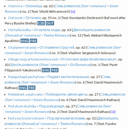
Osennica = Осенница
, op. 62 (
Семь романсов (Sem' romansov) = Seven
Romances
) no. 2 (Text: Vitold Akhramovich)
[x]
Ostrovok = Островок
, op. 55 no. 2 (Text: Konstantin Dmitrevich Bal'mont after
Percy Bysshe Shelley)
CZE
DUT
Otchalila lodka = Отчалила лодка
, op. 63 (
Двенадцать романсов
(Dvenadcat' romansov) = Twelve Romances
) no. 12 (Text: Aleksei Nikolayevich
Apukhtin)
ENG
FRE
Ot plameni strastej = От пламени страстей
, op. 62 (
Семь романсов (Sem'
romansov) = Seven Romances
) no. 3 (Text: Vladimir Sergeyevich Solovyov)
Ottogo moja arfa bezmolvna visit = Оттого моя арфа безмолвна висит
, op.
10 (
Шесть романсов (Shest' romansov) = Six Romances
) no. 1 (Text: Pyotr
Filippovich Yakubovich)
ENG
FRE
Padajut kapli pechal'nye = Падают капли печальные
, op. 27 (
Семь
романсов (Sem' romansov) = Seven Romances
) no. 6 (Text: Daniil Maximovich
Rathaus)
ENG
FRE
Pobledneli, uvjali cvety = Побледнели, увяли цветы
, op. 27 (
Семь романсов
(Sem' romansov) = Seven Romances
) no. 4 (Text: Daniil Maximovich Rathaus)
Pod shum dozhdja = Под шум дождя
, op. 27 (
Семь романсов (Sem'
romansov) = Seven Romances
) no. 2 (Text: Daniil Maximovich Rathaus)
[x]
Pod zvuchnymi volnami = Под звучными волнами
, op. 52 (
Двенадцать
романсов (Dvenadcat' romansov) = Twelve Romances
) no. 7 (Text: Fyodor