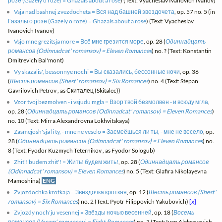
розе (Gazely o roze) = Ghazals about a rose
) (Text: Vyacheslav Ivanovich Ivanov)
Vsja nad bashnej zvezdocheta = Вся над башней звездочета
, op. 57 no. 5 (in
Газэлы о розе (Gazely o roze) = Ghazals about a rose
) (Text: Vyacheslav
Ivanovich Ivanov)
Vsjo mne grezitsja more = Всё мне грезится море
, op. 28 (
Одиннадцать
романсов (Odinnadcat' romansov) = Eleven Romances
) no. ? (Text: Konstantin
Dmitrevich Bal'mont)
Vy skazalis', bessonnye nochi = Вы сказались, бессонные ночи
, op. 36
(
Шесть романсов (Shest' romansov) = Six Romances
) no. 4 (Text: Stepan
Gavrilovich Petrov , as Скиталец (Skitalec))
Vzor tvoj bezmolven - i vsjudu mgla = Взор твой безмолвен - и всюду мгла
,
op. 28 (
Одиннадцать романсов (Odinnadcat' romansov) = Eleven Romances
)
no. 10 (Text: Mirra Alexandrovna Lokhvitskaya)
Zasmejosh'sja li ty, - mne ne veselo = Засмеёшься ли ты, - мне не весело
, op.
28 (
Одиннадцать романсов (Odinnadcat' romansov) = Eleven Romances
) no.
8 (Text: Fyodor Kuzmych Teternikov , as Fyodor Sologub)
Zhit'! budem zhit'! = Жить! будем жить!
, op. 28 (
Одиннадцать романсов
(Odinnadcat' romansov) = Eleven Romances
) no. 5 (Text: Glafira Nikolayevna
Mamoshina)
ENG
Zvjozdochka krotkaja = Звёздочка кроткая
, op. 12 (
Шесть романсов (Shest'
romansov) = Six Romances
) no. 2 (Text: Pyotr Filippovich Yakubovich)
[x]
Zvjozdy noch'ju vesennej = Звёзды ночью весенней
, op. 18 (
Восемь
романсов (Vosem' romansov) = Eight Romances
) no. 3 (Text: Ivan Alekseyevich