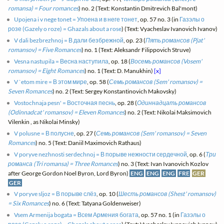
romansa) = Four romances
) no. 2 (Text: Konstantin Dmitrevich Bal'mont)
Upojena i v nege tonet = Упоена и в неге тонет
, op. 57 no. 3 (in
Газэлы о
розе (Gazely o roze) = Ghazals about a rose
) (Text: Vyacheslav Ivanovich Ivanov)
V dali bezbrezhnoj = В дали безбрежной
, op. 23 (
Пять романсов (Pjat'
romansov) = Five Romances
) no. 1 (Text: Aleksandr Filippovich Struve)
Vesna nastupila = Весна наступила
, op. 18 (
Восемь романсов (Vosem'
romansov) = Eight Romances
) no. 1 (Text: D. Manukhin)
[x]
V `etom mire = В этом мире
, op. 58 (
Семь романсов (Sem' romansov) =
Seven Romances
) no. 2 (Text: Sergey Konstantinovich Makovsky)
Vostochnaja pesn' = Восточная песнь
, op. 28 (
Одиннадцать романсов
(Odinnadcat' romansov) = Eleven Romances
) no. 2 (Text: Nikolai Maksimovich
Vilenkin , as Nikolai Minsky)
V polusne = В полусне
, op. 27 (
Семь романсов (Sem' romansov) = Seven
Romances
) no. 5 (Text: Daniil Maximovich Rathaus)
V poryve nezhnosti serdechnoj = В порыве нежности сердечной
, op. 6 (
Три
романса (Tri romansa) = Three Romances
) no. 3 (Text: Ivan Ivanovich Kozlov
after George Gordon Noel Byron, Lord Byron)
ENG
ENG
ENG
FRE
GER
GER
V poryve sljoz = В порыве слёз
, op. 10 (
Шесть романсов (Shest' romansov)
= Six Romances
) no. 6 (Text: Tatyana Goldenweiser)
Vsem Armenija bogata = Всем Армения богата
, op. 57 no. 1 (in
Газэлы о