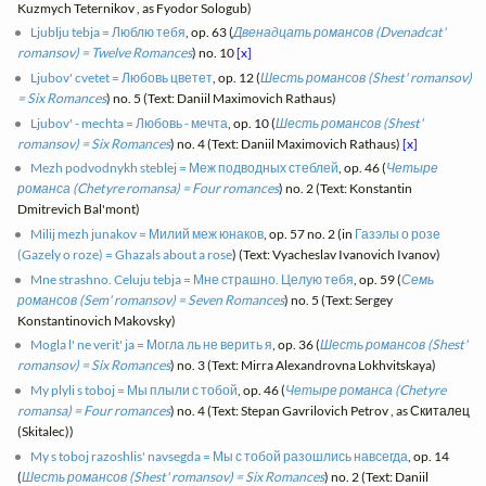
Kuzmych Teternikov , as Fyodor Sologub)
Ljublju tebja = Люблю тебя
, op. 63 (
Двенадцать романсов (Dvenadcat'
romansov) = Twelve Romances
) no. 10
[x]
Ljubov' cvetet = Любовь цветет
, op. 12 (
Шесть романсов (Shest' romansov)
= Six Romances
) no. 5 (Text: Daniil Maximovich Rathaus)
Ljubov' - mechta = Любовь - мечта
, op. 10 (
Шесть романсов (Shest'
romansov) = Six Romances
) no. 4 (Text: Daniil Maximovich Rathaus)
[x]
Mezh podvodnykh steblej = Меж подводных стеблей
, op. 46 (
Четыре
романса (Chetyre romansa) = Four romances
) no. 2 (Text: Konstantin
Dmitrevich Bal'mont)
Milij mezh junakov = Милий меж юнаков
, op. 57 no. 2 (in
Газэлы о розе
(Gazely o roze) = Ghazals about a rose
) (Text: Vyacheslav Ivanovich Ivanov)
Mne strashno. Celuju tebja = Мне страшно. Целую тебя
, op. 59 (
Семь
романсов (Sem' romansov) = Seven Romances
) no. 5 (Text: Sergey
Konstantinovich Makovsky)
Mogla l' ne verit' ja = Могла ль не верить я
, op. 36 (
Шесть романсов (Shest'
romansov) = Six Romances
) no. 3 (Text: Mirra Alexandrovna Lokhvitskaya)
My plyli s toboj = Мы плыли с тобой
, op. 46 (
Четыре романса (Chetyre
romansa) = Four romances
) no. 4 (Text: Stepan Gavrilovich Petrov , as Скиталец
(Skitalec))
My s toboj razoshlis' navsegda = Мы с тобой разошлись навсегда
, op. 14
(
Шесть романсов (Shest' romansov) = Six Romances
) no. 2 (Text: Daniil