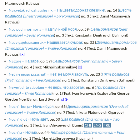
Maximovich Rathaus)
Na cvetakh drozhat slezinki = На цветах дрожат слезинки
, op. 14 (
Шесть
романсов (Shest' romansov) = Six Romances
) no. 3 (Text: Daniil Maximovich
Rathaus)
Nad puchinoj morja = Над пучиной моря
, op. 59 (
Семь романсов (Sem'
romansov) = Seven Romances
) no. 3 (Text: Konstantin Dmitrevich Bal'mont)
Nadvigajetsja sumrak = Надвигается сумрак
, op. 52 (
Двенадцать романсов
(Dvenadcat' romansov) = Twelve Romances
) no. 4 (Text: Daniil Maximovich
Rathaus)
[x]
Na zare = На заре
, op. 59 (
Семь романсов (Sem' romansov) = Seven
Romances
) no. 4 (Text: Mikhail Sabashnikov)
[x]
Net, ne mogu ja zasnut' = Нет, не могу я заснуть
, op. 23 (
Пять романсов
(Pjat' romansov) = Five Romances
) no. 5 (Text: Konstantin Dmitrevich Bal'mont)
Ne ver', chto zabotam = Не верь, что заботам
, op. 6 (
Три романса (Tri
romansa) = Three Romances
) no. 1 (Text: Ivan Ivanovich Kozlov after George
Gordon Noel Byron, Lord Byron)
[x]
⊗
Noch' i burja = Ночь и буря
, op. 63 (
Двенадцать романсов (Dvenadcat'
romansov) = Twelve Romances
) no. 7 (Text: Nikolai Platonovich Ogaryov)
Noch' idjot = Ночь идёт
, op. 50 (
Два романса (Dva romansa) = Two
Romances
) no. 1 (Text: Ivan Alekseyevich Bunin)
CHI
ENG
FRE
Noch'ju = Ночью
, op. 44 (
Четыре романса (Chetyre romansa) = Four
romances
) no. 1 (Text: Marietta Sergeyevna Shaginian)