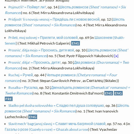
Kuzmych Teternikov , as Fyodor Sologub)
Pojmut li? = Поймут ли?
, op. 14 (
Шесть романсов (Shest' romansov) = Six
Romances
) no. 6 (Text: Mirra Alexandrovna Lokhvitskaya)
Pridjosh' li s novoju vesnoj = Придёшь ли с новою весной
, op. 12 (
Шесть
романсов (Shest' romansov) = Six Romances
) no. 4 (Text: Mirra Alexandrovna
Lokhvitskaya)
Prileti, moj solovej = Прилети, мой соловей
, op. 69 (in
Шахсенем (Shakh-
Senem)
) (Text: Mikhail Petrovich Galperin)
ENG
Prosnis', ditja mojo = Проснись, дитя моё
, op. 10 (
Шесть романсов (Shest'
romansov) = Six Romances
) no. 5 (Text: Pyotr Filippovich Yakubovich)
[x]
Prosnis', ditja! = Проснись, дитя!
, op. 50 (
Два романса (Dva romansa) = Two
Romances
) no. 2 (Text: Mirra Alexandrovna Lokhvitskaya)
Ruchej = Ручей
, op. 44 (
Четыре романса (Chetyre romansa) = Four
romances
) no. 3 (Text: Stepan Gavrilovich Petrov , as Скиталец (Skitalec))
Rusalka = Русалка
, op. 52 (
Двенадцать романсов (Dvenadcat' romansov) =
Twelve Romances
) no. 8 (Text: Konstantin Dmitrevich Bal'mont)
ENG
ENG
FRE
Sladko pel dusha solovushko = Сладко пел душа соловушко
, op. 36 (
Шесть
романсов (Shest' romansov) = Six Romances
) no. 1 (Text: Ivan Ivanovich
Lazhechnikov)
ENG
Slavit mech' bagrjanoj slavoj = Славит мечь багряной славой
, op. 57 no. 4 (in
Газэлы о розе (Gazely o roze) = Ghazals about a rose
) (Text: Vyacheslav