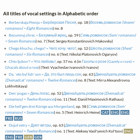
All titles of vocal settings in Alphabetic order
Berberskaja Pesnja = Берберская Песня
, op. 18 (
Восемь романсов (Vosem'
romansov) = Eight Romances
) no. 8
Bezumnyj zhrec = Безумный жрец
, op. 59 (
Семь романсов (Sem' romansov)
= Seven Romances
) no. 7 (Text: Sergey Konstantinovich Makovsky)
Chego khochu, chego? = Чего хочу, чего?
, op. 12 (
Шесть романсов (Shest'
romansov) = Six Romances
) no. 6 (Text: Nikolai Platonovich Ogaryov)
Chto ljubov'? = Что любовь?
, op. 57 no. 6 (in
Газэлы о розе (Gazely o roze) =
Ghazals about a rose
) (Text: Vyacheslav Ivanovich Ivanov)
Da, `eto byl lish' son = Да, это был лишь сон
, op. 63 (
Двенадцать романсов
(Dvenadcat' romansov) = Twelve Romances
) no. 8 (Text: Mirra Alexandrovna
Lokhvitskaya)
Den' pogas = День погас
, op. 52 (
Двенадцать романсов (Dvenadcat'
romansov) = Twelve Romances
) no. 11 (Text: Daniil Maximovich Rathaus)
Die heil'gen drei Könige aus Morgenland
, op. 58 (
Семь романсов (Sem'
romansov) = Seven Romances
) no. 5 (Text: Heinrich Heine)
CAT
ENG
ENG
FRE
RUS
Dujut vetry = Дуют ветры
, op. 63 (
Двенадцать романсов (Dvenadcat'
romansov) = Twelve Romances
) no. 1 (Text: Aleksey Vasil'yevich Kol'tsov)
ENG
ENG
FRE
GER
GER